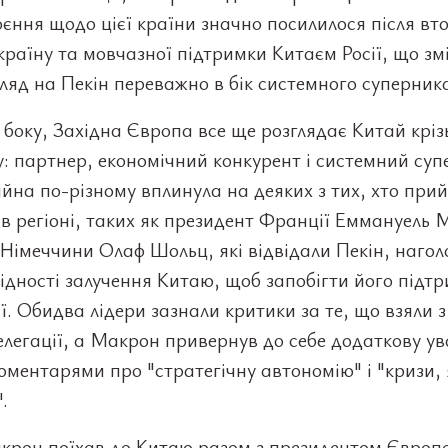
єння щодо цієї країни значно посилилося після вт
Україну та мовчазної підтримки Китаєм Росії, що зм
гляд на Пекін переважно в бік системного суперник
 боку, Західна Європа все ще розглядає Китай кріз
: партнер, економічний конкурент і системний суп
ійна по-різному вплинула на деяких з тих, хто при
в регіоні, таких як президент Франції Еммануель 
Німеччини Олаф Шольц, які відвідали Пекін, наго
ідності залучення Китаю, щоб запобігти його підтр
ії. Обидва лідери зазнали критики за те, що взяли 
елегації, а Макрон привернув до себе додаткову ув
оментарями про "стратегічну автономію" і "кризи, я
.
крон поїхав до Китаю разом з президентом Європе