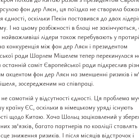
Урсулою фон дер Ляєн, ця поїздка не створила бажа
 єдності, оскільки Пекін поставився до двох лідері
му. І на цьому розбіжності в блоці не закінчуються, 
 найважливіші лідери також перебувають у протирі
на конкуренція між фон дер Ляєн і президентом
ської ради Шарлем Мішелем тепер перекинулася н
 останній саміт Європейської ради підкреслив різ
м акцентом фон дер Ляєн на зменшенні ризиків і 
шеля, зосередженим на співпраці.
 не самотній у відсутності єдності. Ця проблема му
у країну ЄС, оскільки в німецькому уряді існують
сті щодо Китаю. Хоча Шольц зацікавлений у збере
них зв'язків, багато партнерів по коаліції ставлять
сце зниження ризиків. І після місяців відстрочок і