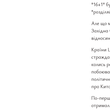
"16+1" б
"розділ
Але що м
Західна 
відносин
Країни 
страждаю
колись р
побоюван
політичн
про Кита
По-перше
отримали