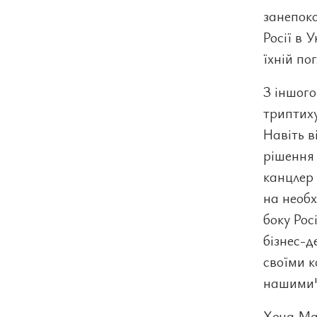
занепоко
Росії в 
їхній по
З іншого
триптиху
Навіть в
рішення 
канцлер 
на необх
боку Рос
бізнес-д
своїми к
нашими"
Хоча Ма