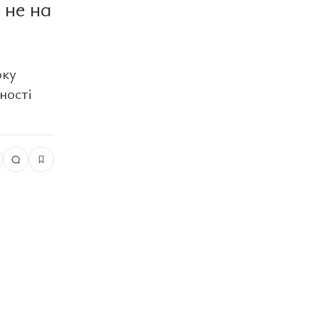
 не на
оку
ності