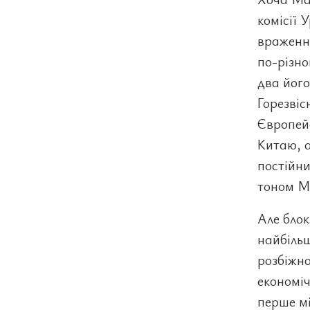
комісії 
враження
по-різно
два його
Горезвіс
Європей
Китаю, а
постійни
тоном Мі
Але блок
найбільш
розбіжно
економіч
перше мі