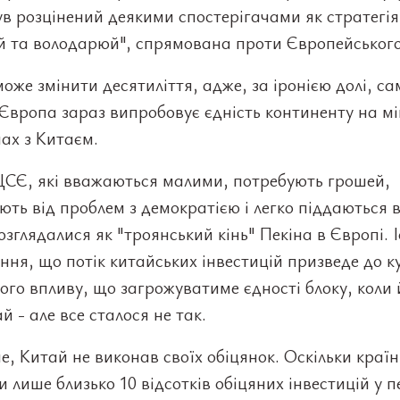
ув розцінений деякими спостерігачами як стратегія
яй та володарюй", спрямована проти Європейського
оже змінити десятиліття, адже, за іронією долі, са
Європа зараз випробовує єдність континенту на мі
ах з Китаєм.
ЦСЄ, які вважаються малими, потребують грошей,
ть від проблем з демократією і легко піддаються 
озглядалися як "троянський кінь" Пекіна в Європі. 
ня, що потік китайських інвестицій призведе до ку
ого впливу, що загрожуватиме єдності блоку, коли 
й - але все сталося не так.
, Китай не виконав своїх обіцянок. Оскільки краї
 лише близько 10 відсотків обіцяних інвестицій у п