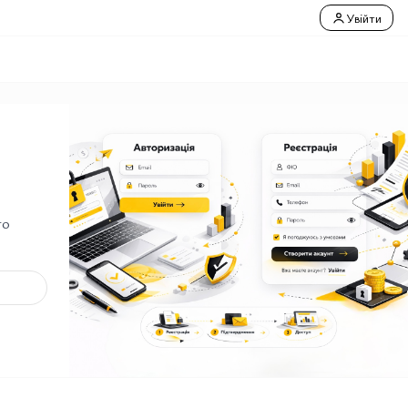
Увійти
го