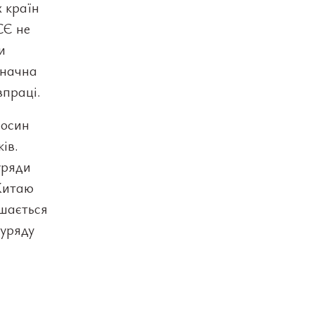
х країн
СЄ не
и
значна
впраці.
носин
ів.
уряди
 Китаю
ишається
 уряду