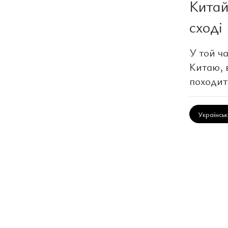
Китай
сході
У той ч
Китаю, 
походит
Українсь