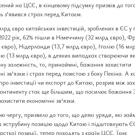
ений на ЦСЄ, в кінцевому підсумку призвів до тог
ь з'явився страх перед Китаєм.
млрд євро китайських інвестицій, зроблених в ЄС у 
2022 рік, 62% пішли в Німеччину (32 млрд євро), Ф
 євро), Нідерланди (13,7 млрд євро), Італію (16 млр
ю (13 млрд євро), в деяких випадках створюючи я
ну залежність, то, принаймні, бажання захистити
ні зв'язки і страх перед помстою з боку Пекіна. А к
про інвестиції чи експорт до Китаю, розрив між зах
континенту стає ще більшим, що посилює бажання 
ахистити економічні зв'язки.
ою чергу, призвело до того, що деякі уряди, які за
ш яструбину позицію щодо Китаю і підштовхують Є
рсткої позиції, тепер походять з країн ЦСЄ. Їхнє