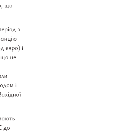
о, що
період з
ранцію
д євро) і
кщо не
оли
одом і
Західної
ймають
С до