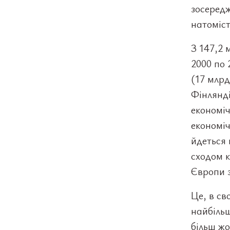
зосередж
натоміст
З 147,2 
2000 по 
(17 млрд
Фінлянді
економіч
економіч
йдеться 
сходом 
Європи з
Це, в св
найбіль
більш жо