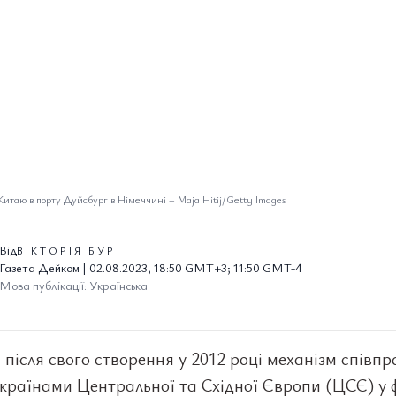
Китаю в порту Дуйсбург в Німеччині
–
Maja Hitij/Getty Images
Від
ВІКТОРІЯ БУР
Газета Дейком | 02.08.2023, 18:50 GMT+3; 11:50 GMT-4
Мова публікації: Українська
 після свого створення у 2012 році механізм співпр
країнами Центральної та Східної Європи (ЦСЄ) у 