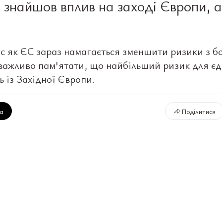
 знайшов вплив на заході Європи, а
ас як ЄС зараз намагається зменшити ризики з б
важливо пам'ятати, що найбільший ризик для єд
ь із Західної Європи.
ка
Поділитися