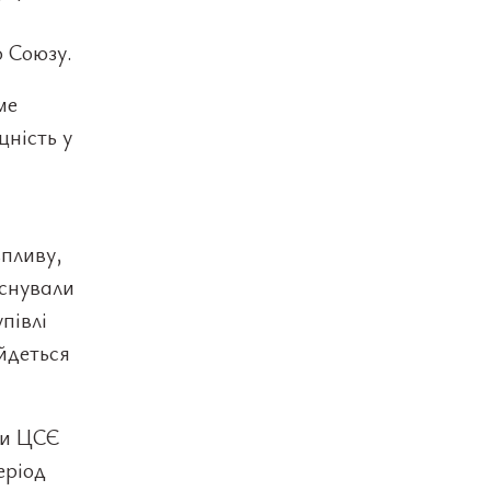
 Союзу.
ме
цність у
впливу,
Існували
півлі
йдеться
ни ЦСЄ
еріод