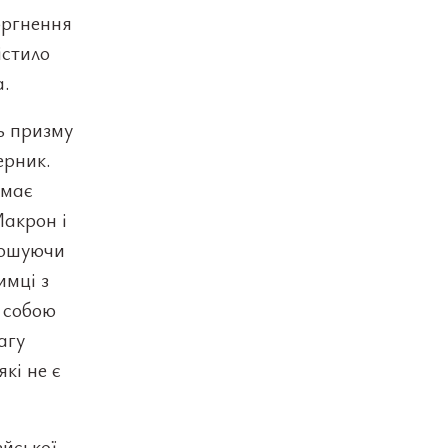
оргнення
істило
а.
ь призму
ерник.
ймає
Макрон і
лошуючи
имці з
з собою
агу
кі не є
йської