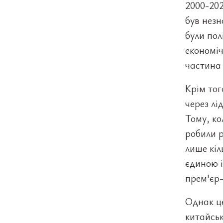
2000-202
був незн
були пол
економіч
частина
Крім тог
через лі
Тому, ко
робили р
лише кіл
єдиною і
прем'єр-
Однак це
китайськ