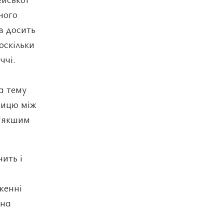
ного
в досить
оскільки
ччі.
а тему
ницю між
м'якшим
чить і
женні
 на