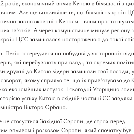
2 років, економічний вплив Китаю в більшості з ци
ачним. Але ще важливіше те, що більшість країн Ц
ітично заангажовані з Китаєм - вони просто шукал
них зв'язків. А через комуністичне минуле регіону 
 країн ЦСЄ залишалася настороженою до такої спі
о, Пекін зосередився на побудові двосторонніх від
дерів, які перебувають при владі, та окремих політик
ли дружні до Китаю лідери залишали свої посади, 
озворот, якому сприяло те, що їх прив'язувало до
ька економічних мотузок. І сьогодні Угорщина зал
сторією успіху Китаю в східній частині ЄС завдяки
міністра Віктора Орбана.
 не стосується Західної Європи, де страх перед
им впливом і розколом Європи, який спочатку був