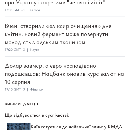
про Україну і окреслив "червоні лінії"
17:35 GMT+3 | Європа
Вчені створили «еліксир очищення» для
клітин: новий фермент може повернути
молодість людським тканинам
17:20 GMT+3 | Наука
Долар завмер, а євро несподівано
подешевшав: Нацбанк оновив курс валют на
10 серпня
17:10 GMT+3 | Фінанси
ВИБІР РЕДАКЦІЇ
Що відбувається в суспільстві:
Київ готується до найважчої зими: у КМДА