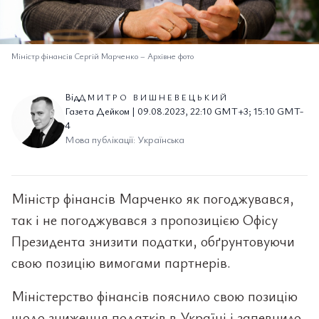
Міністр фінансів Сергій Марченко
–
Архівне фото
Від
ДМИТРО ВИШНЕВЕЦЬКИЙ
Газета Дейком | 09.08.2023, 22:10 GMT+3; 15:10 GMT-
4
Мова публікації: Українська
Міністр фінансів Марченко як погоджувався,
так і не погоджувався з пропозицією Офісу
Президента знизити податки, обґрунтовуючи
свою позицію вимогами партнерів.
Міністерство фінансів пояснило свою позицію
щодо зниження податків в Україні і запевнило,