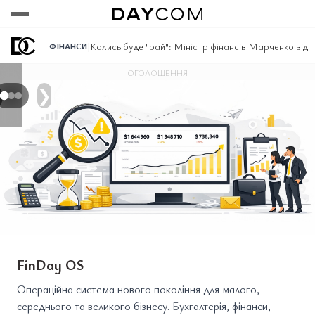
Переглянути
Переглянути
Переглянути
|
Колись буде "рай": Міністр фінансів Марченко відпо
ФІНАНСИ
ОГОЛОШЕННЯ
❯
FinDay OS
Операційна система нового покоління для малого,
середнього та великого бізнесу. Бухгалтерія, фінанси,