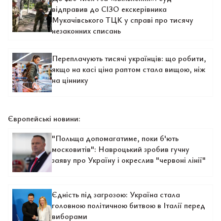
відправив до СІЗО екскерівника
Мукачівського ТЦК у справі про тисячу
незаконних списань
Переплачують тисячі українців: що робити,
якщо на касі ціна раптом стала вищою, ніж
на ціннику
Європейські новини:
"Польща допомагатиме, поки б'ють
московитів": Навроцький зробив гучну
заяву про Україну і окреслив "червоні лінії"
Єдність під загрозою: Україна стала
головною політичною битвою в Італії перед
виборами