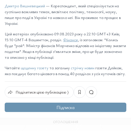
Дмитро Вишневецький
— Кореспондент, який спеціалізується на
суспільно важливих темах, висвітлює політику, технології, науку,
пише про події в Україні та навколо неї. Він проживає та працює в
Україні.
Цей матеріал опубліковано 09.08.2023 року о 22:10 GMT+3 Київ;
15:10 GMT-4 Вашингтон, розділ:
Фінанси
, із заголовком: "Колись
буде "рай": Міністр фінансів Марченко відповів на ініціативу знизити
податки". Якщо в публікації з'являться зміни, про це буде зазначено
та описано у кінці публікації.
Читайте
щоденну газету
та загальну
стрічку новин
газети Дейком,
яка поєднує багато цікавого в понад 40 розділах з усіх куточків світу.
Поділитися цією публікацією ⟩
Підписка
ОГОЛОШЕННЯ