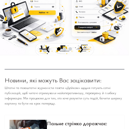
❮
❯
Новини, які можуть Вас зацікавити:
Штатні та позаштатні журналісти газети «Дейком» щодня готують сотні
публікацій, щоб читачі отримували найоперативнішу, перевірену й глибоку
інформацію. Ми працюємо для тих, хто хоче розуміти суть подій, бачити широку
картину та бути на крок попереду.
Пальне стрімко дорожчає: