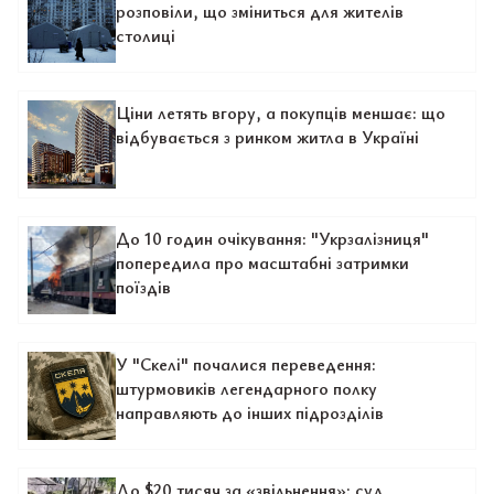
розповіли, що зміниться для жителів
столиці
Ціни летять вгору, а покупців меншає: що
відбувається з ринком житла в Україні
До 10 годин очікування: "Укрзалізниця"
попередила про масштабні затримки
поїздів
У "Скелі" почалися переведення:
штурмовиків легендарного полку
направляють до інших підрозділів
До $20 тисяч за «звільнення»: суд