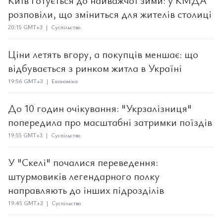
Київ готується до найважчої зими: у КМДА
розповіли, що зміниться для жителів столиці
20:15 GMT+3 | Суспільство
Ціни летять вгору, а покупців меншає: що
відбувається з ринком житла в Україні
19:56 GMT+3 | Економіка
До 10 годин очікування: "Укрзалізниця"
попередила про масштабні затримки поїздів
19:55 GMT+3 | Суспільство
У "Скелі" почалися переведення:
штурмовиків легендарного полку
направляють до інших підрозділів
19:45 GMT+3 | Суспільство