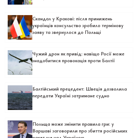
Скандал у Кракові: після принижень
українців консульство зробило термінову
заяву та звернулося до Польщі
Чужий дрон як привід: навіщо Росії може
знадобитися провокація проти Балтії
Балтійський прецедент: Швеція дозволила
передати Україні затримане судно
Польща може змінити правила гри: у
Варшаві заговорили про збиття російських
ракет ще над Україною