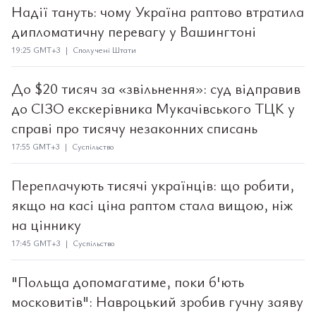
Надії тануть: чому Україна раптово втратила
дипломатичну перевагу у Вашингтоні
19:25 GMT+3 | Сполучені Штати
До $20 тисяч за «звільнення»: суд відправив
до СІЗО екскерівника Мукачівського ТЦК у
справі про тисячу незаконних списань
17:55 GMT+3 | Суспільство
Переплачують тисячі українців: що робити,
якщо на касі ціна раптом стала вищою, ніж
на ціннику
17:45 GMT+3 | Суспільство
"Польща допомагатиме, поки б'ють
московитів": Навроцький зробив гучну заяву