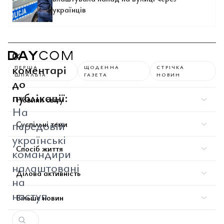
українців
0
коментарі
ПЕРША
ЩОДЕННА
СТРІЧКА
ШПАЛЬТА
ГАЗЕТА
НОВИН
до
публікації:
Новини світу
На
передовій
Суспільні теми
українські
Спосіб життя
командири
налаштовані
Ділова активність
на
наступ
Більше новин