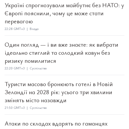
Україні спрогнозували майбутнє без НАТО: у
Європі пояснили, чому це може стати
перевагою
22:28 GMT+3 | Влада
Один погляд — і ви вже знаєте: як вибрати
ідеально стиглий та солодкий кавун без
ризику помилитися
22:20 GMT+3 | Суспільство
Туристи масово бронюють готелі в Новій
Зеландії на 2028 рік: усього три хвилини
змінять місто назавжди
21:50 GMT+3 | Суспільство
Атаки по складах вдарять по гаманцях