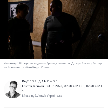
Командир 128-ї гірсько-штурмової бригади полковник Дмитро Лисюк у бункері
на Донеччині.
–
Дієго Ібарра Санчес
Від
ЄГОР ДАНИЛОВ
Газета Дейком | 23.08.2023, 09:50 GMT+3; 02:50 GMT-
4
Мова публікації: Українська