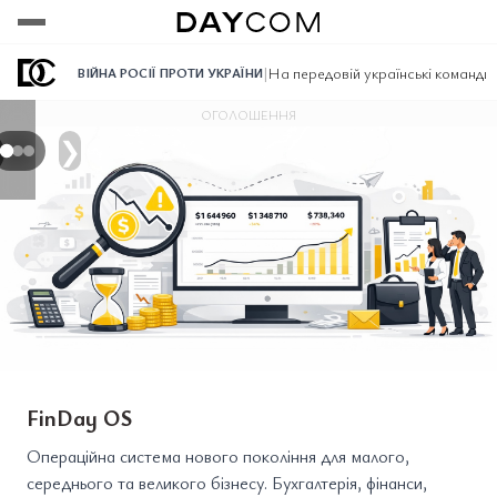
Переглянути
Переглянути
Переглянути
|
На передовій українські команди
ВІЙНА РОСІЇ ПРОТИ УКРАЇНИ
ОГОЛОШЕННЯ
❯
FinDay OS
Операційна система нового покоління для малого,
середнього та великого бізнесу. Бухгалтерія, фінанси,