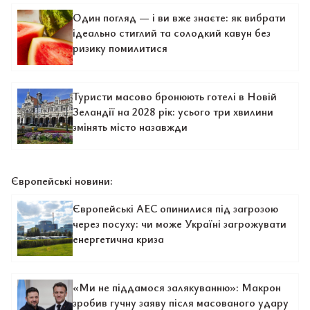
Один погляд — і ви вже знаєте: як вибрати
ідеально стиглий та солодкий кавун без
ризику помилитися
Туристи масово бронюють готелі в Новій
Зеландії на 2028 рік: усього три хвилини
змінять місто назавжди
Європейські новини:
Європейські АЕС опинилися під загрозою
через посуху: чи може Україні загрожувати
енергетична криза
«Ми не піддамося залякуванню»: Макрон
зробив гучну заяву після масованого удару