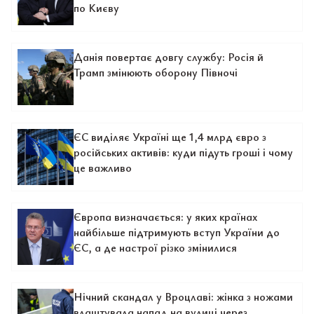
по Києву
Данія повертає довгу службу: Росія й
Трамп змінюють оборону Півночі
ЄС виділяє Україні ще 1,4 млрд євро з
російських активів: куди підуть гроші і чому
це важливо
Європа визначається: у яких країнах
найбільше підтримують вступ України до
ЄС, а де настрої різко змінилися
Нічний скандал у Вроцлаві: жінка з ножами
влаштувала напад на вулиці через