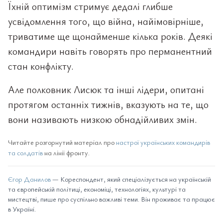
Їхній оптимізм стримує дедалі глибше
усвідомлення того, що війна, найімовірніше,
триватиме ще щонайменше кілька років. Деякі
командири навіть говорять про перманентний
стан конфлікту.
Але полковник Лисюк та інші лідери, опитані
протягом останніх тижнів, вказують на те, що
вони називають низкою обнадійливих змін.
Читайте розгорнутий матеріал про
настрої українських командирів
та солдатів
на лінії фронту.
Єгор Данилов
— Кореспондент, який спеціалізується на українській
та європейській політиці, економіці, технологіях, культурі та
мистецтві, пише про суспільно важливі теми. Він проживає та працює
в Україні.