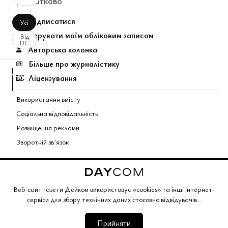
Додатково
Підписатися
Усі
Керувати моїм обліковим записом
Від
DC
Авторська колонка
Більше про журналістику
аписати
Ліцензування
оментар
За
вашим
Використання вмісту
запитом
Соціальна відповідальність
коментарів
Розміщення реклами
не
Зворотній звʼязок
знайдено.
Поєднані теми газети
Copyright © 2026 Газета Дейком
. Всі права захищено.
Веб-сайт газети Дейком використовує «cookies» та інші інтернет-
сервіси для збору технічних даних стосовно відвідувачів...
Корпоративний розділ
Газета Дейком
Угоди та партнерство
Працюйте з нами
Політика конфіденційності
Редакційна політика
Умови обслуговування
Умови продажу
Мапа сайту
Прийняти