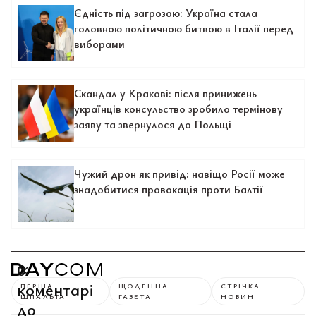
Єдність під загрозою: Україна стала
головною політичною битвою в Італії перед
виборами
Скандал у Кракові: після принижень
українців консульство зробило термінову
заяву та звернулося до Польщі
Чужий дрон як привід: навіщо Росії може
знадобитися провокація проти Балтії
0
коментарі
ПЕРША
ЩОДЕННА
СТРІЧКА
ШПАЛЬТА
ГАЗЕТА
НОВИН
до