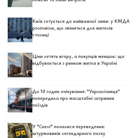
Київ готується до найважчої зими: у КМДА
розповіли, що зміниться для жителів
столиці
Ціни летять вгору, а покупців меншає: що
відбувається з ринком житла в Україні
До 10 годин очікування: "Укрзалізниця"
попередила про масштабні затримки
поїздів
У "Скелі" почалися переведення:
штурмовиків легендарного полку