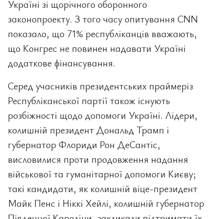
Україні зі щорічного оборонного
законопроекту. З того часу опитування CNN
показало, що 71% республіканців вважають,
що Конгрес не повинен надавати Україні
додаткове фінансування.
Серед учасників президентських праймеріз
Республіканської партії також існують
розбіжності щодо допомоги Україні. Лідери,
колишній президент Дональд Трамп і
губернатор Флориди Рон ДеСантіс,
висловилися проти продовження надання
військової та гуманітарної допомоги Києву;
такі кандидати, як колишній віце-президент
Майк Пенс і Ніккі Хейлі, колишній губернатор
Південної Кароліни, закликали підтримати їх.