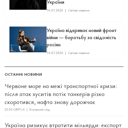
України
16.07.2026
|
Світові новини
Україна відкриває новий фронт
війни — боротьбу за свідомість
росіян
14.07.2026
|
Світові новини
ОСТАННІ НОВИНИ
Червоне море на межі транспортної кризи:
після атак хуситів потік танкерів різко
скоротився, нафта знову дорожчає
23:50 GMT+3 | Близький схід
Україна ризикує втратити мільярди: експорт