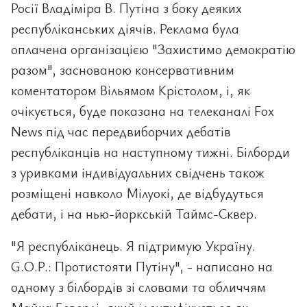
Росії Владіміра В. Путіна з боку деяких
республіканських діячів. Реклама була
оплачена організацією "Захистимо демократію
разом", заснованою консервативним
коментатором Вільямом Крістолом, і, як
очікується, буде показана на телеканалі Fox
News під час передвиборчих дебатів
республіканців на наступному тижні. Білборди
з уривками індивідуальних свідчень також
розміщені навколо Мілуокі, де відбудуться
дебати, і на нью-йоркській Таймс-Сквер.
"Я республіканець. Я підтримую Україну.
G.O.P.: Протистояти Путіну", - написано на
одному з білбордів зі словами та обличчям