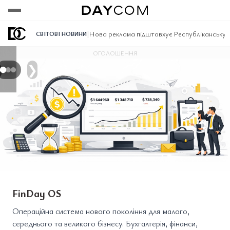
Переглянути
Переглянути
Переглянути
|
Нова реклама підштовхує Республіканську п
СВІТОВІ НОВИНИ
ОГОЛОШЕННЯ
❯
FinDay OS
Операційна система нового покоління для малого,
середнього та великого бізнесу. Бухгалтерія, фінанси,