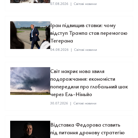
07.08.2026
|
Світові новини
Іран підвищив ставки: чому
відступ Трампа став перемогою
Тегерана
04.08.2026
|
Світові новини
Світ накриє нова хвиля
подорожчання: економісти
попередили про глобальний шок
через Ель-Ніньйо
30.07.2026
|
Світові новини
Відставка Федорова ставить
під питання дронову стратегію