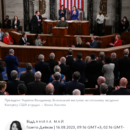
Президент України Володимир Зеленський виступає на спільному засіданні
Конгресу США в грудні.
–
Кенні Холстон
Від
ДАНИЛА МАЙ
Газета Дейком | 16.08.2023, 09:16 GMT+3; 02:16 GMT-