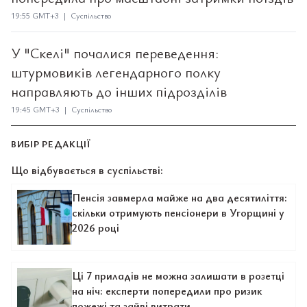
19:55 GMT+3 | Суспільство
У "Скелі" почалися переведення:
штурмовиків легендарного полку
направляють до інших підрозділів
19:45 GMT+3 | Суспільство
ВИБІР РЕДАКЦІЇ
Що відбувається в суспільстві:
Пенсія завмерла майже на два десятиліття:
скільки отримують пенсіонери в Угорщині у
2026 році
Ці 7 приладів не можна залишати в розетці
на ніч: експерти попередили про ризик
пожежі та зайві витрати