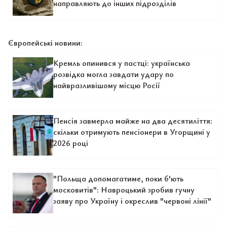
направляють до інших підрозділів
Європейські новини:
Кремль опинився у пастці: українська
розвідка могла завдати удару по
найвразливішому місцю Росії
Пенсія завмерла майже на два десятиліття:
скільки отримують пенсіонери в Угорщині у
2026 році
"Польща допомагатиме, поки б'ють
московитів": Навроцький зробив гучну
заяву про Україну і окреслив "червоні лінії"