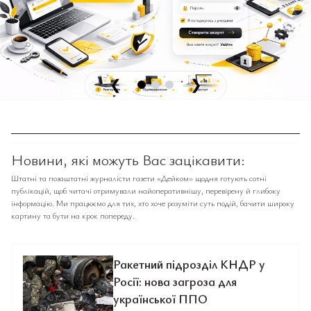
❮
❯
Новини, які можуть Вас зацікавити:
Штатні та позаштатні журналісти газети «Дейком» щодня готують сотні
публікацій, щоб читачі отримували найоперативнішу, перевірену й глибоку
інформацію. Ми працюємо для тих, хто хоче розуміти суть подій, бачити широку
картину та бути на крок попереду.
Ракетний підрозділ КНДР у
Росії: нова загроза для
української ППО