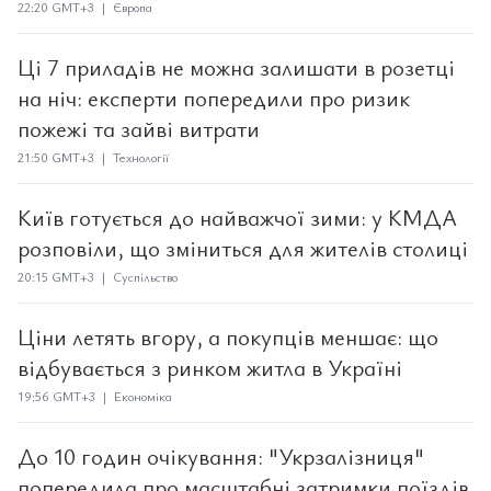
22:20 GMT+3 | Європа
Ці 7 приладів не можна залишати в розетці
на ніч: експерти попередили про ризик
пожежі та зайві витрати
21:50 GMT+3 | Технології
Київ готується до найважчої зими: у КМДА
розповіли, що зміниться для жителів столиці
20:15 GMT+3 | Суспільство
Ціни летять вгору, а покупців меншає: що
відбувається з ринком житла в Україні
19:56 GMT+3 | Економіка
До 10 годин очікування: "Укрзалізниця"
попередила про масштабні затримки поїздів