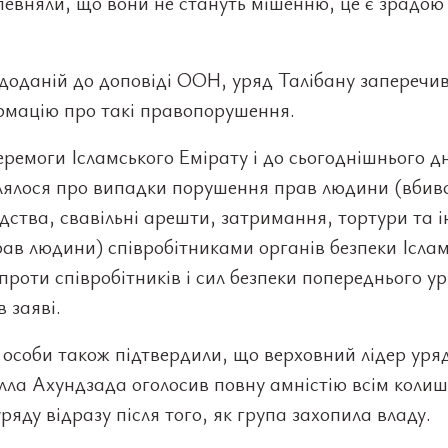
певняли, що вони не стануть мішенню, це є зрадою
 доданій до доповіді ООН, уряд Талібану заперечив
ормацію про такі правопорушення.
еремоги Ісламського Емірату і до сьогоднішнього д
лялося про випадки порушення прав людини (вбивс
лідства, свавільні арешти, затримання, тортури та і
ав людини) співробітниками органів безпеки Ісла
проти співробітників і сил безпеки попереднього ур
в заяві.
 особи також підтвердили, що верховний лідер уря
лла Ахундзада оголосив повну амністію всім коли
ряду відразу після того, як група захопила владу.