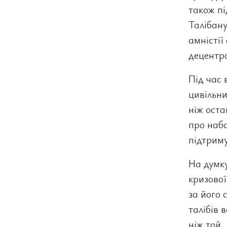
також пі
Талібан
амністії
децентр
Під час
цивільн
ніж оста
про наба
підтрим
На думку
кризової
за його 
талібів
ніж той,