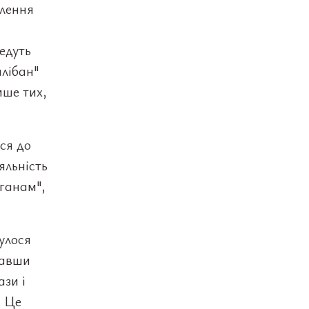
влення
едуть
алібан"
ише тих,
ся до
яльність
рганам",
улося
вавши
ази і
. Це