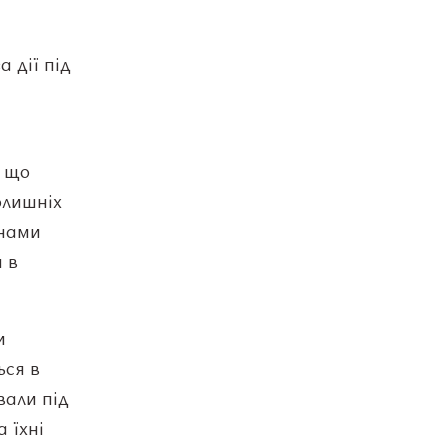
 дії під
, що
олишніх
енами
 в
и
ься в
вали під
а їхні