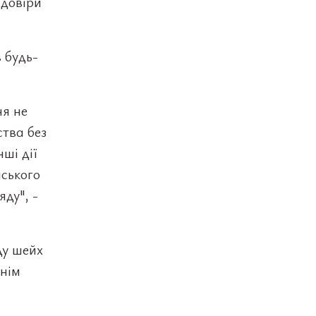
 довіри
 будь-
ня не
тва без
нші дії
мського
яду", -
ду шейх
шнім