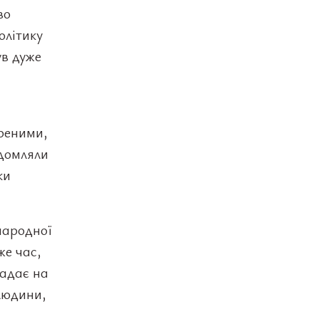
во
олітику
ув дуже
иреними,
ідомляли
ки
народної
же час,
ладає на
людини,