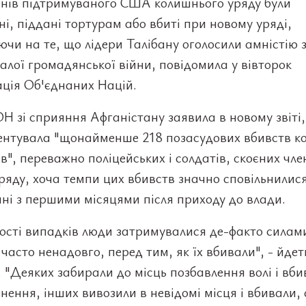
енів підтримуваного США колишнього уряду були
і, піддані тортурам або вбиті при новому уряді,
чи на те, що лідери Талібану оголосили амністію за
алої громадянської війни, повідомила у вівторок
ація Об'єднаних Націй.
Н зі сприяння Афганістану заявила в новому звіті
ентувала "щонайменше 218 позасудових вбивств к
в", переважно поліцейських і солдатів, скоєних чл
ряду, хоча темпи цих вбивств значно сповільнилися
ні з першими місяцями після приходу до влади.
ості випадків люди затримувалися де-факто силам
 часто ненадовго, перед тим, як їх вбивали", - йдет
. "Деяких забирали до місць позбавлення волі і вби
знення, інших вивозили в невідомі місця і вбивали, 