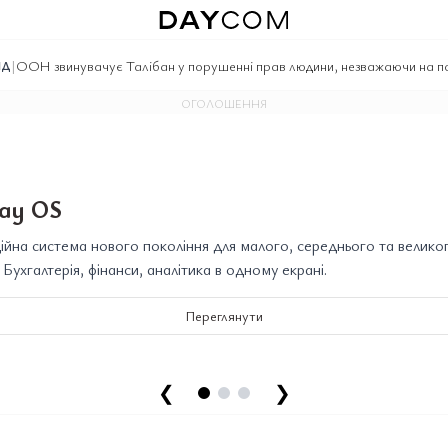
|
ООН звинувачує Талібан у порушенні прав людини, незважаючи на по
ІД
ОГОЛОШЕННЯ
ay OS
йна система нового покоління для малого, середнього та велико
. Бухгалтерія, фінанси, аналітика в одному екрані.
Переглянути
❮
❯