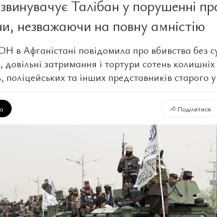
винувачує Талібан у порушенні пр
и, незважаючи на повну амністію
ОН в Афганістані повідомила про вбивства без су
, довільні затримання і тортури сотень колишніх
, поліцейських та інших представників старого у
ка
Поділитися