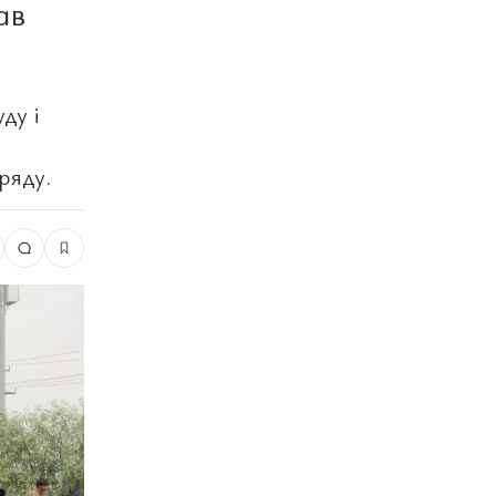
ав
ду і
ряду.