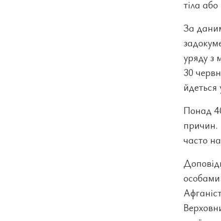
тіла або
За даним
задокум
уряду з 
30 червн
йдеться у
Понад 40
причин. 
часто на
Доповід
особами,
Афганіст
Верховн