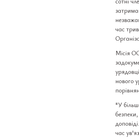
сотні чл
затриман
незважаю
час трив
Організ
Місія ОО
задокум
урядовці
нового у
порівнян
"У більш
безпеки,
доповіді
час ув'я