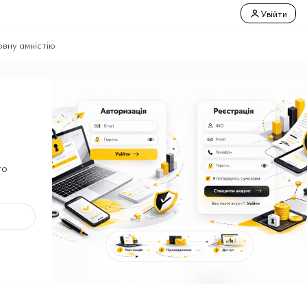
Увійти
вну амністію
го