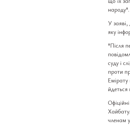
що їх за
народу".
У заяві,
яку інф
"Після п
повідом
суду і с
проти пр
Емірату 
йдеться 
Офіційні
Хайбату
членам у