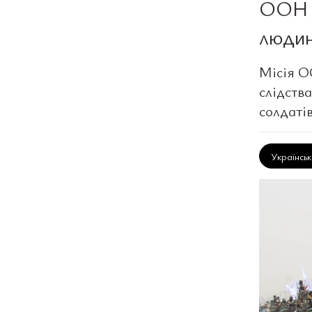
ООН з
людин
Місія О
слідства
солдатів
Українсь