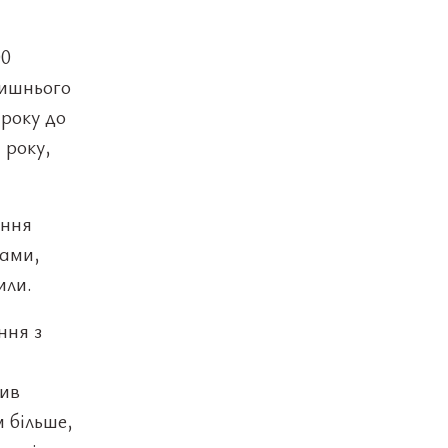
00
лишнього
 року до
 року,
ення
нами,
или.
ння з
вив
 більше,