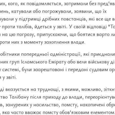
тих, кого, як повідомляється, затримали без пред'я
ень, катували або погрожували, заявили, що їх
ували у підтримці дрібних повстанців, які все ще в
 проти талібів, йдеться у звіті. У своїй відповіді "Т
 на цю погрозу, припускаючи, що боятися варто л
проти них з моменту захоплення влади.
робітники попередньої адміністрації, які приєднали
них груп Ісламського Емірату або вели військову ді
 системі, були заарештовані і передані судовим о
 у звіті.
ді вказується на труднощі, з якими, можливо, зіткн
тво Талібану після приходу до влади, переорієнту
в, занурених у насильство, помсту, накопичені обр
, яка часто вважає помсту обов'язковим елементом