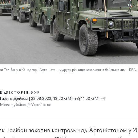
ки Талібану в Кандагарі, Афганістан, у другу річницю захоплення бойовиками.
–
EPA, 
Від
ВІКТОРІЯ БУР
Газета Дейком | 22.08.2023, 18:50 GMT+3; 11:50 GMT-4
Мова публікації: Українська
 як Талібан захопив контроль над Афганістаном у 20