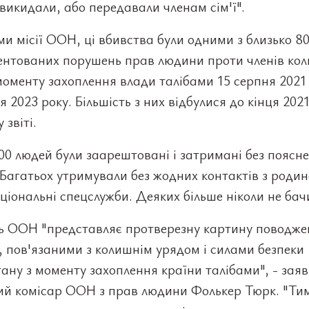
 викидали, або передавали членам сім'ї".
и місії ООН, ці вбивства були одними з близько 8
ентованих порушень прав людини проти членів ко
моменту захоплення влади талібами 15 серпня 2021
я 2023 року. Більшість з них відбулися до кінця 2021
 звіті.
0 людей були заарештовані і затримані без поясн
Багатьох утримували без жодних контактів з роди
ціональні спецслужби. Деяких більше ніколи не бач
ь ООН "представляє протверезну картину поводже
 пов'язаними з колишнім урядом і силами безпеки
ану з моменту захоплення країни талібами", - зая
ий комісар ООН з прав людини Фолькер Тюрк. "Тим