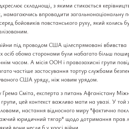
дкреслює складнощі, з якими стикається керівницт
у, намагаючись впровадити загальнонаціональну п
 серед бойовиків повстанського руху, який колись б
алізованим.
 війни під проводом США цілеспрямовані вбивства
их осіб обома сторонами були набагато більш пош
ннім часом. А місія ООН і правозахисні групи пов
гато частіше застосування тортур службами безпе
уваного США уряду, ніж новим урядом.
 Грема Сміта, експерта з питань Афганістану Між
 групи, цей контекст важливо мати на увазі. У той 
словами, настання відносного миру "фактично пок
 важчий юридичний тягар" щодо дотримання прав 
 який вони несли б у хаосі війни.