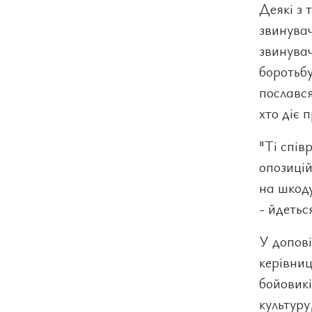
Деякі з 
звинувач
звинувач
боротьбу
послався
хто діє 
"Ті спів
опозицій
на шкоду
- йдеться
У допові
керівниц
бойовикі
культуру