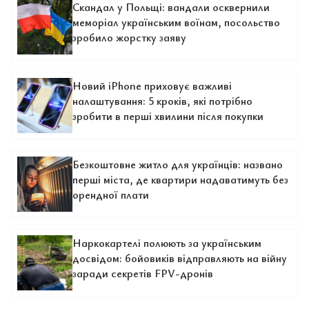
Скандал у Польщі: вандали осквернили
меморіал українським воїнам, посольство
зробило жорстку заяву
Новий iPhone приховує важливі
налаштування: 5 кроків, які потрібно
зробити в перші хвилини після покупки
Безкоштовне житло для українців: названо
перші міста, де квартири надаватимуть без
орендної плати
Наркокартелі полюють за українським
досвідом: бойовиків відправляють на війну
заради секретів FPV-дронів