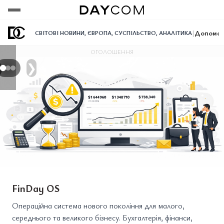
Переглянути
Переглянути
Переглянути
|
Допомога
СВІТОВІ НОВИНИ
,
ЄВРОПА
,
СУСПІЛЬСТВО
,
АНАЛІТИКА
ОГОЛОШЕННЯ
❯
FinDay OS
Операційна система нового покоління для малого,
середнього та великого бізнесу. Бухгалтерія, фінанси,