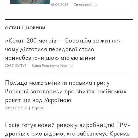
18.06.2026
|
Світові новини
ОСТАННІ НОВИНИ
«Кожні 200 метрів — боротьба за життя»:
чому дістатися передової стало
найнебезпечнішою місією війни
20:37 GMT+3 | Війна Росії проти України
Польща може змінити правила гри: у
Варшаві заговорили про збиття російських
ракет ще над Україною
20:30 GMT+3 | Європа
Росія готує новий ривок у виробництві FPV-
дронів: стало відомо, хто забезпечує Кремль