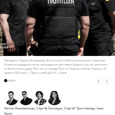
Президент України Володимир Зеленський та Міністр внутрішніх справ Ігор
Клименко відвідують місце пошкодження житлового будинку під час ракетного
та безпілотного удару Росії на тлі нападу Росії на Україну в Києві, Україна, 24
травня 2026 року
–
Прес-служба ДСНС у Києві
⟨
⟩
Антон Коновалець; Сергій Балацун; Сергій Тростянець; Інна
Брах