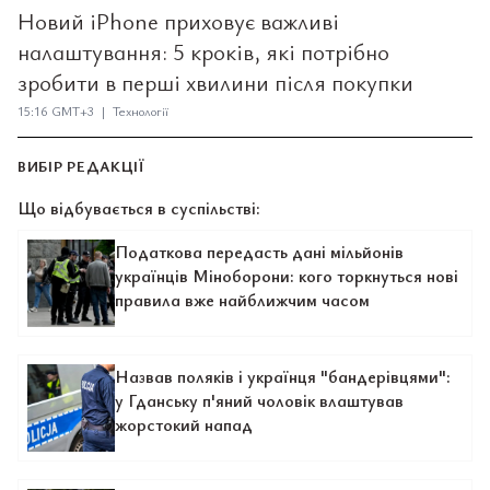
Новий iPhone приховує важливі
налаштування: 5 кроків, які потрібно
зробити в перші хвилини після покупки
15:16 GMT+3 | Технології
ВИБІР РЕДАКЦІЇ
Що відбувається в суспільстві:
Податкова передасть дані мільйонів
українців Міноборони: кого торкнуться нові
правила вже найближчим часом
Назвав поляків і українця "бандерівцями":
у Гданську п'яний чоловік влаштував
жорстокий напад