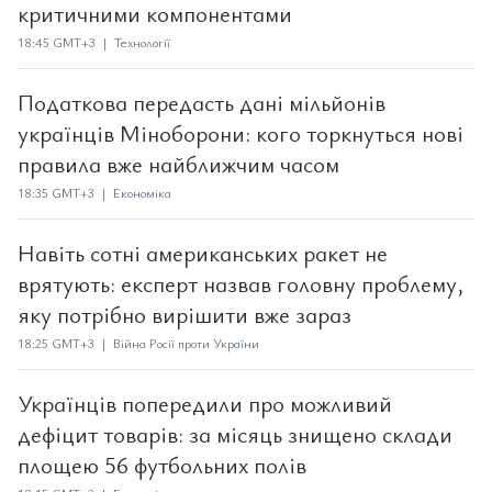
критичними компонентами
18:45 GMT+3 | Технології
Податкова передасть дані мільйонів
українців Міноборони: кого торкнуться нові
правила вже найближчим часом
18:35 GMT+3 | Економіка
Навіть сотні американських ракет не
врятують: експерт назвав головну проблему,
яку потрібно вирішити вже зараз
18:25 GMT+3 | Війна Росії проти України
Українців попередили про можливий
дефіцит товарів: за місяць знищено склади
площею 56 футбольних полів