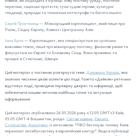
новини, які надходять з Франції: нову політику уряду, політичні
перегони, соціальні протести, гучні судові справи, культурні
тенденції, природні та техногенні катастрофи та багато іншого.
Сергій Тростянець
— Міжнародний кореспондент, який пише про
Росію, Східну Європу, Кавказ і Центральну Азію.
Інна Брах
— Кореспондент, яка спеціалізується на суспільно
важливих темах, пише про міжнародну політику, фінансові ринки та
фокусується на Європі та Близькому Сході. Вона проживає та
працює в Стокгольмі, Швеція.
Цей матеріал є частиною розгорнутої теми:
Допомога Україні
, яка
охоплює численні цікаві аспекти цієї події. Газета «Дейком» ретельно
відстежує події, проводячи перевірку джерел та інформації, щоб
забезпечити нашим читачам найбільш точне та актуальне
інформування.
Цей матеріал опубліковано 26.05.2026 року о 12:05 GMT+3 Київ;
05:05 GMT-4 Вашингтон, розділ:
Світові новини
,
Європа
,
Суспільство
,
Аналітика
, із заголовком: "ПВО без паузы: почему Киев
переносит антибаллистику в европейский контур". Якщо в публікації