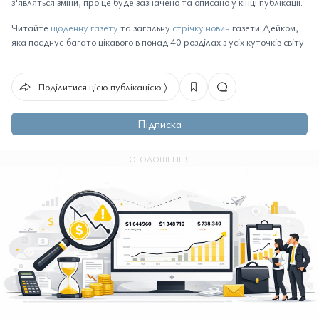
з'являться зміни, про це буде зазначено та описано у кінці публікації.
Читайте
щоденну газету
та загальну
стрічку новин
газети Дейком,
яка поєднує багато цікавого в понад 40 розділах з усіх куточків світу.
Поділитися цією публікацією ⟩
Підписка
ОГОЛОШЕННЯ