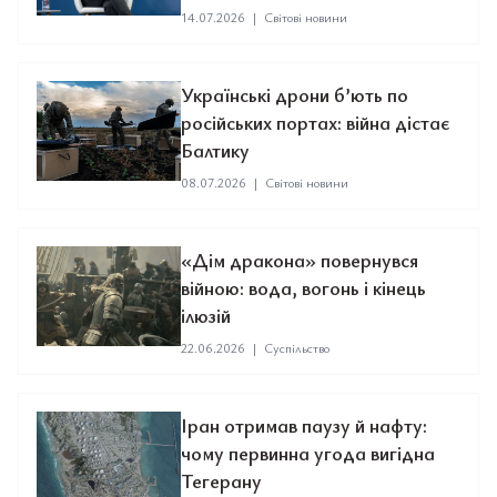
14.07.2026
|
Світові новини
Українські дрони б’ють по
російських портах: війна дістає
Балтику
08.07.2026
|
Світові новини
«Дім дракона» повернувся
війною: вода, вогонь і кінець
ілюзій
22.06.2026
|
Суспільство
Іран отримав паузу й нафту:
чому первинна угода вигідна
Тегерану