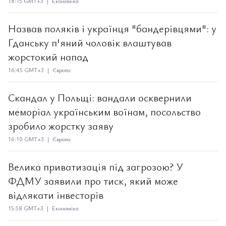
18:15 GMT+3 | Економіка
Назвав поляків і українця "бандерівцями": у
Гданську п'яний чоловік влаштував
жорстокий напад
16:45 GMT+3 | Європа
Скандал у Польщі: вандали осквернили
меморіал українським воїнам, посольство
зробило жорстку заяву
16:10 GMT+3 | Європа
Велика приватизація під загрозою? У
ФДМУ заявили про тиск, який може
відлякати інвесторів
15:58 GMT+3 | Економіка