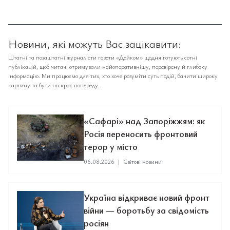
Новини, які можуть Вас зацікавити:
Штатні та позаштатні журналісти газети «Дейком» щодня готують сотні
публікацій, щоб читачі отримували найоперативнішу, перевірену й глибоку
інформацію. Ми працюємо для тих, хто хоче розуміти суть подій, бачити широку
картину та бути на крок попереду.
«Сафарі» над Запоріжжям: як
Росія переносить фронтовий
терор у місто
06.08.2026
|
Світові новини
Україна відкриває новий фронт
війни — боротьбу за свідомість
росіян