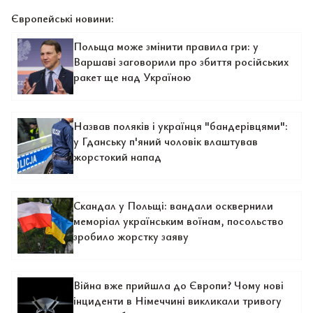
Європейські новини:
Польща може змінити правила гри: у
Варшаві заговорили про збиття російських
ракет ще над Україною
Назвав поляків і українця "бандерівцями":
у Гданську п'яний чоловік влаштував
жорстокий напад
Скандал у Польщі: вандали осквернили
меморіал українським воїнам, посольство
зробило жорстку заяву
Війна вже прийшла до Європи? Чому нові
інциденти в Німеччині викликали тривогу