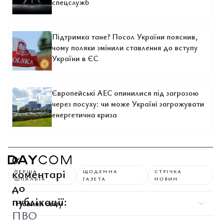
спецслужб
Підтримка тане? Посол України пояснив,
чому поляки змінили ставлення до вступу
України в ЄС
Європейські АЕС опинилися під загрозою
через посуху: чи може Україні загрожувати
енергетична криза
0
коментарі
ПЕРША
ЩОДЕННА
СТРІЧКА
ШПАЛЬТА
ГАЗЕТА
НОВИН
до
публікації:
Новини світу
ПВО