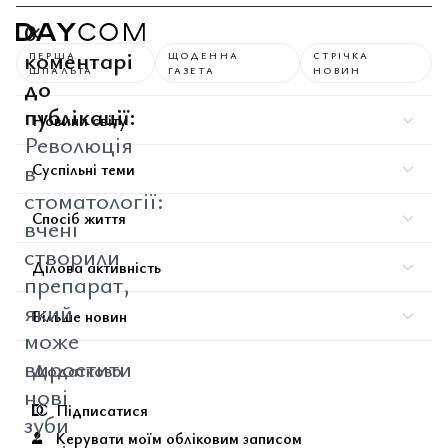
0
коментарі
ПЕРША
ЩОДЕННА
СТРІЧКА
ШПАЛЬТА
ГАЗЕТА
НОВИН
до
публікації:
Новини світу
Революція
в
Суспільні теми
стоматології:
Спосіб життя
вчені
створили
Ділова активність
препарат,
який
Більше новин
може
виростити
Додатково
нові
Підписатися
зуби
Керувати моїм обліковим записом