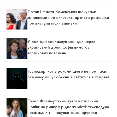
Потап і Настя Каменських шокували
зізнаннями про алкоголь: артисти розповіли
про виступи після випивки
У Болгарії спалахнув скандал через
український дрон: Софія вимагає
термінових пояснень
Господарі котів роками цього не помічали:
ось чому очі улюбленців світяться в темряві
Ольга Фреймут влаштувала стильний
шопінг на ринку у рідному місті: телеведуча
показала літні покупки та зачарувала