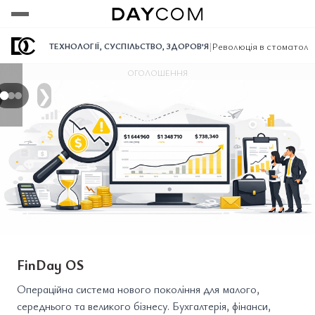
Переглянути
Переглянути
Переглянути
|
Революція в стоматологі
ТЕХНОЛОГІЇ
,
СУСПІЛЬСТВО
,
ЗДОРОВ’Я
ОГОЛОШЕННЯ
❯
FinDay OS
Операційна система нового покоління для малого,
середнього та великого бізнесу. Бухгалтерія, фінанси,