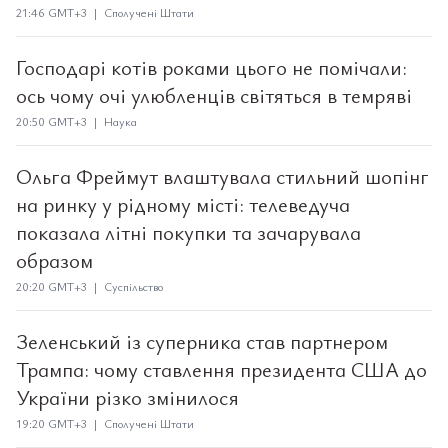
21:46 GMT+3 | Сполучені Штати
Господарі котів роками цього не помічали:
ось чому очі улюбленців світяться в темряві
20:50 GMT+3 | Наука
Ольга Фреймут влаштувала стильний шопінг
на ринку у рідному місті: телеведуча
показала літні покупки та зачарувала
образом
20:20 GMT+3 | Суспільство
Зеленський із суперника став партнером
Трампа: чому ставлення президента США до
України різко змінилося
19:20 GMT+3 | Сполучені Штати