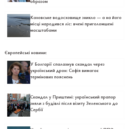
образом
Каховське водосховище зникло — а на його
місці народився ліс: вчені приголомшені
масштабами
Європейські новини:
У Болгарії спалахнув скандал через
український дрон: Софія вимагає
термінових пояснень
Скандал у Приштині: український прапор
зняли з будівлі після візиту Зеленського до
Сербії