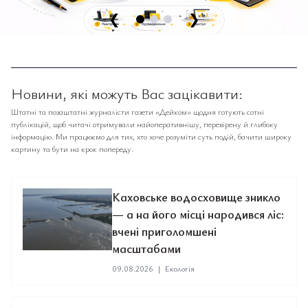
❮
❯
Новини, які можуть Вас зацікавити:
Штатні та позаштатні журналісти газети «Дейком» щодня готують сотні
публікацій, щоб читачі отримували найоперативнішу, перевірену й глибоку
інформацію. Ми працюємо для тих, хто хоче розуміти суть подій, бачити широку
картину та бути на крок попереду.
Каховське водосховище зникло
— а на його місці народився ліс:
вчені приголомшені
масштабами
09.08.2026
|
Екологія