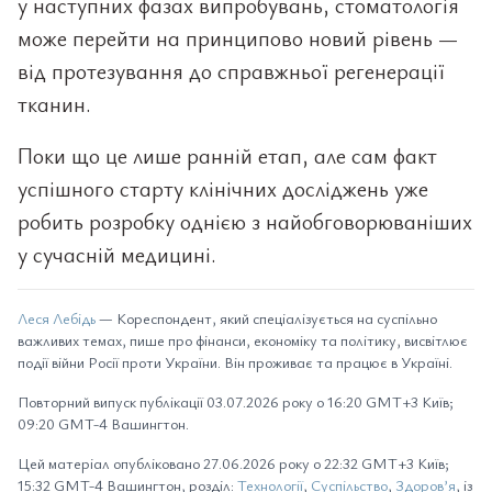
у наступних фазах випробувань, стоматологія
може перейти на принципово новий рівень —
від протезування до справжньої регенерації
тканин.
Поки що це лише ранній етап, але сам факт
успішного старту клінічних досліджень уже
робить розробку однією з найобговорюваніших
у сучасній медицині.
Леся Лебідь
— Кореспондент, який спеціалізується на суспільно
важливих темах, пише про фінанси, економіку та політику, висвітлює
події війни Росії проти України. Він проживає та працює в Україні.
Повторний випуск публікації 03.07.2026 року о 16:20 GMT+3 Київ;
09:20 GMT-4 Вашингтон.
Цей матеріал опубліковано 27.06.2026 року о 22:32 GMT+3 Київ;
15:32 GMT-4 Вашингтон, розділ:
Технології
,
Суспільство
,
Здоров’я
, із