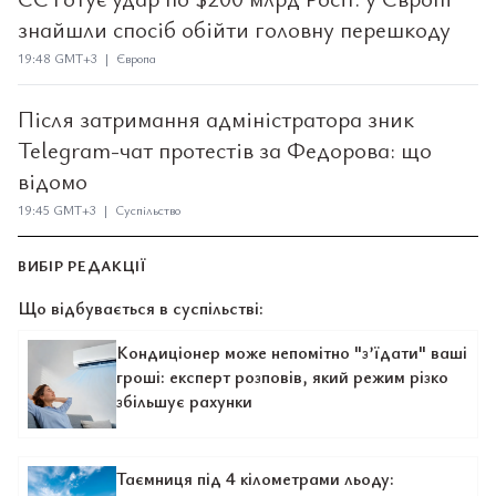
знайшли спосіб обійти головну перешкоду
19:48 GMT+3 | Європа
Після затримання адміністратора зник
Telegram-чат протестів за Федорова: що
відомо
19:45 GMT+3 | Суспільство
ВИБІР РЕДАКЦІЇ
Що відбувається в суспільстві:
Кондиціонер може непомітно "з’їдати" ваші
гроші: експерт розповів, який режим різко
збільшує рахунки
Таємниця під 4 кілометрами льоду: