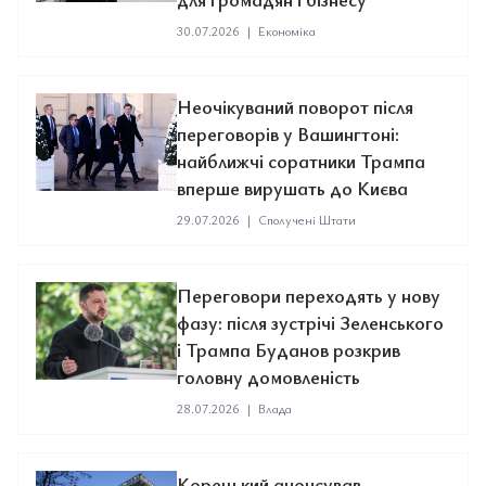
30.07.2026
|
Економіка
Неочікуваний поворот після
переговорів у Вашингтоні:
найближчі соратники Трампа
вперше вирушать до Києва
29.07.2026
|
Сполучені Штати
Переговори переходять у нову
фазу: після зустрічі Зеленського
і Трампа Буданов розкрив
головну домовленість
28.07.2026
|
Влада
Корецький анонсував