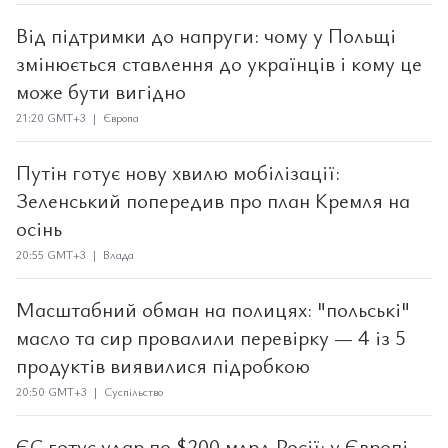
Від підтримки до напруги: чому у Польщі
змінюється ставлення до українців і кому це
може бути вигідно
21:20 GMT+3 | Європа
Путін готує нову хвилю мобілізації:
Зеленський попередив про план Кремля на
осінь
20:55 GMT+3 | Влада
Масштабний обман на полицях: "польські"
масло та сир провалили перевірку — 4 із 5
продуктів виявилися підробкою
20:50 GMT+3 | Суспільство
ЄС готує удар по $200 млрд Росії: у Європі