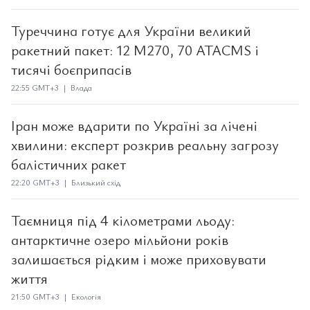
Туреччина готує для України великий
ракетний пакет: 12 M270, 70 ATACMS і
тисячі боєприпасів
22:55 GMT+3 | Влада
Іран може вдарити по Україні за лічені
хвилини: експерт розкрив реальну загрозу
балістичних ракет
22:20 GMT+3 | Близький схід
Таємниця під 4 кілометрами льоду:
антарктичне озеро мільйони років
залишається рідким і може приховувати
життя
21:50 GMT+3 | Екологія