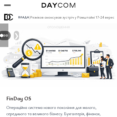
Переглянути
Переглянути
Переглянути
|
Резніков анонсував зустріч у Рамштайні 17-24 вересн
ВЛАДА
ОГОЛОШЕННЯ
❯
FinDay OS
Операційна система нового покоління для малого,
середнього та великого бізнесу. Бухгалтерія, фінанси,