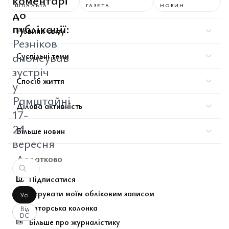
коментарі
ШПАЛЬТА
ГАЗЕТА
НОВИН
до
публікації:
Новини світу
Резніков
анонсував
Суспільні теми
зустріч
Спосіб життя
у
Рамштайні
Ділова активність
17-
24
Більше новин
вересня
Додатково
Підписатися
Керувати моїм обліковим записом
Усі
Авторська колонка
Від
DC
Більше про журналістику