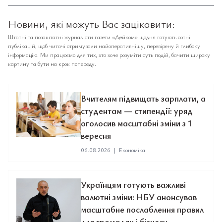
Новини, які можуть Вас зацікавити:
Штатні та позаштатні журналісти газети «Дейком» щодня готують сотні
публікацій, щоб читачі отримували найоперативнішу, перевірену й глибоку
інформацію. Ми працюємо для тих, хто хоче розуміти суть подій, бачити широку
картину та бути на крок попереду.
Вчителям підвищать зарплати, а
студентам — стипендії: уряд
оголосив масштабні зміни з 1
вересня
06.08.2026
|
Економіка
Українцям готують важливі
валютні зміни: НБУ анонсував
масштабне послаблення правил
для громадян і бізнесу