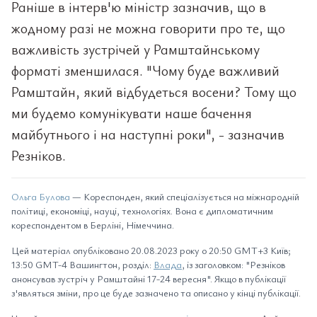
Раніше в інтерв'ю міністр зазначив, що в
жодному разі не можна говорити про те, що
важливість зустрічей у Рамштайнському
форматі зменшилася. "Чому буде важливий
Рамштайн, який відбудеться восени? Тому що
ми будемо комунікувати наше бачення
майбутнього і на наступні роки", - зазначив
Резніков.
Ольга Булова
— Кореспонден, який спеціалізується на міжнародній
політиці, економіці, науці, технологіях. Вона є дипломатичним
кореспондентом в Берліні, Німеччина.
Цей матеріал опубліковано 20.08.2023 року о 20:50 GMT+3 Київ;
13:50 GMT-4 Вашингтон, розділ:
Влада
, із заголовком: "Резніков
анонсував зустріч у Рамштайні 17-24 вересня". Якщо в публікації
з'являться зміни, про це буде зазначено та описано у кінці публікації.