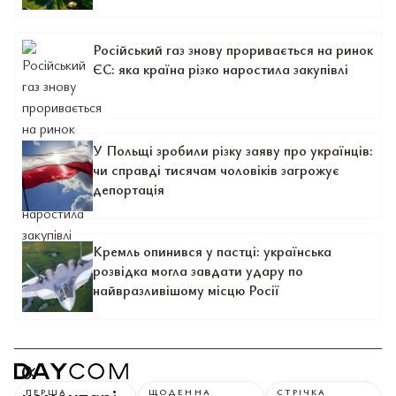
Російський газ знову проривається на ринок
ЄС: яка країна різко наростила закупівлі
У Польщі зробили різку заяву про українців:
чи справді тисячам чоловіків загрожує
депортація
Кремль опинився у пастці: українська
розвідка могла завдати удару по
найвразливішому місцю Росії
0
ПЕРША
ЩОДЕННА
СТРІЧКА