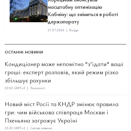
масштабну оптимізацію
Кабміну: що зміниться в роботі
держапарату
27.07.2026
|
Влада
ОСТАННІ НОВИНИ
Кондиціонер може непомітно "з’їдати" ваші
гроші: експерт розповів, який режим різко
збільшує рахунки
23:50 GMT+3 | Технології
Новий міст Росії та КНДР змінює правила
гри: чим військова співпраця Москви і
Пхеньяна загрожує Україні
23:20 GMT+3 | Світові новини