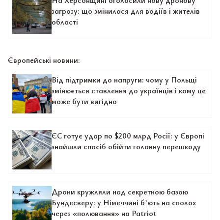
На Херсонщині оголосили нову дронову
загрозу: що змінилося для водіїв і жителів
області
Європейські новини:
Від підтримки до напруги: чому у Польщі
змінюється ставлення до українців і кому це
може бути вигідно
ЄС готує удар по $200 млрд Росії: у Європі
знайшли спосіб обійти головну перешкоду
Дрони кружляли над секретною базою
Бундесверу: у Німеччині б’ють на сполох
через «полювання» на Patriot