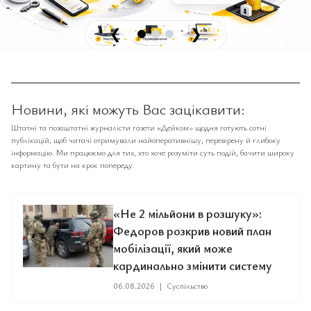
❮
❯
Новини, які можуть Вас зацікавити:
Штатні та позаштатні журналісти газети «Дейком» щодня готують сотні
публікацій, щоб читачі отримували найоперативнішу, перевірену й глибоку
інформацію. Ми працюємо для тих, хто хоче розуміти суть подій, бачити широку
картину та бути на крок попереду.
«Не 2 мільйони в розшуку»:
Федоров розкрив новий план
мобілізації, який може
кардинально змінити систему
06.08.2026
|
Суспільство