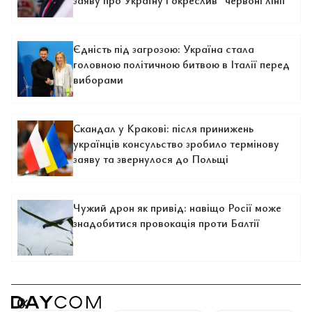
заяву про Україну і окреслив "червоні лінії"
Єдність під загрозою: Україна стала
головною політичною битвою в Італії перед
виборами
Скандал у Кракові: після принижень
українців консульство зробило термінову
заяву та звернулося до Польщі
Чужий дрон як привід: навіщо Росії може
знадобитися провокація проти Балтії
0