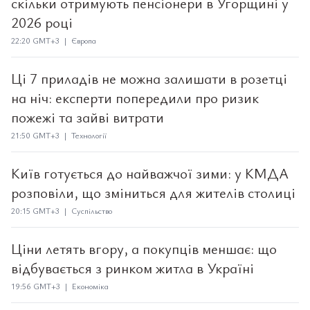
скільки отримують пенсіонери в Угорщині у
2026 році
22:20 GMT+3 | Європа
Ці 7 приладів не можна залишати в розетці
на ніч: експерти попередили про ризик
пожежі та зайві витрати
21:50 GMT+3 | Технології
Київ готується до найважчої зими: у КМДА
розповіли, що зміниться для жителів столиці
20:15 GMT+3 | Суспільство
Ціни летять вгору, а покупців меншає: що
відбувається з ринком житла в Україні
19:56 GMT+3 | Економіка