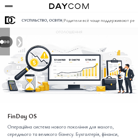
Переглянути
Переглянути
Переглянути
|
Родители всё чаще поддерживают реф
СУСПІЛЬСТВО
,
ОСВІТА
ОГОЛОШЕННЯ
❯
FinDay OS
Операційна система нового покоління для малого,
середнього та великого бізнесу. Бухгалтерія, фінанси,