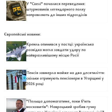
У "Скелі" почалися переведення:
штурмовиків легендарного полку
направляють до інших підрозділів
Європейські новини:
Кремль опинився у пастці: українська
розвідка могла завдати удару по
найвразливішому місцю Росії
Пенсія завмерла майже на два десятиліття:
скільки отримують пенсіонери в Угорщині у
2026 році
"Польща допомагатиме, поки б'ють
московитів": Навроцький зробив гучну