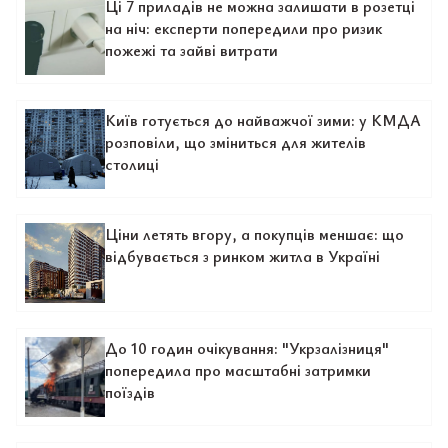
Ці 7 приладів не можна залишати в розетці
на ніч: експерти попередили про ризик
пожежі та зайві витрати
Київ готується до найважчої зими: у КМДА
розповіли, що зміниться для жителів
столиці
Ціни летять вгору, а покупців меншає: що
відбувається з ринком житла в Україні
До 10 годин очікування: "Укрзалізниця"
попередила про масштабні затримки
поїздів