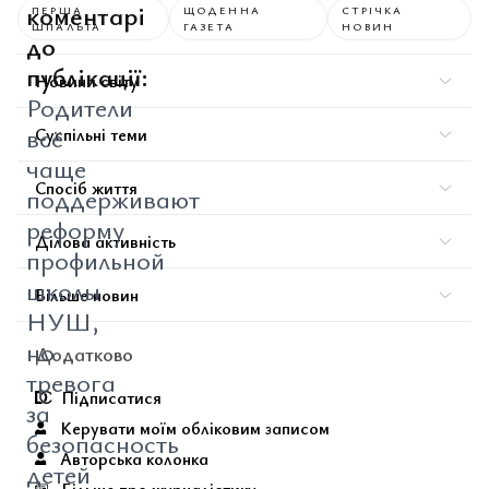
коментарі
ПЕРША
ЩОДЕННА
СТРІЧКА
ШПАЛЬТА
ГАЗЕТА
НОВИН
до
публікації:
Новини світу
Родители
всё
Суспільні теми
чаще
Спосіб життя
поддерживают
реформу
Ділова активність
профильной
школы
Більше новин
НУШ,
но
Додатково
тревога
Підписатися
за
Керувати моїм обліковим записом
безопасность
Авторська колонка
детей