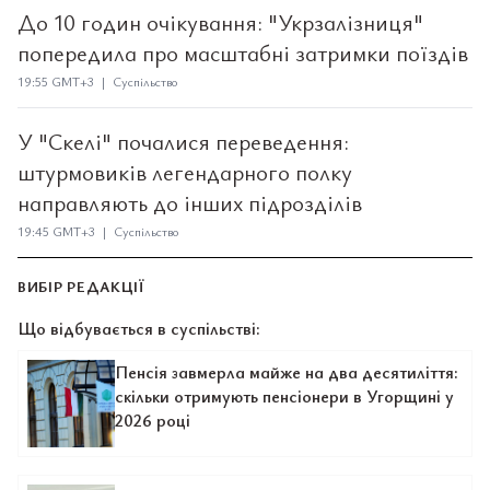
До 10 годин очікування: "Укрзалізниця"
попередила про масштабні затримки поїздів
19:55 GMT+3 | Суспільство
У "Скелі" почалися переведення:
штурмовиків легендарного полку
направляють до інших підрозділів
19:45 GMT+3 | Суспільство
ВИБІР РЕДАКЦІЇ
Що відбувається в суспільстві:
Пенсія завмерла майже на два десятиліття:
скільки отримують пенсіонери в Угорщині у
2026 році