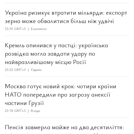
Україна ризикує втратити мільярди: експорт
зерна може обвалитися більш ніж удвічі
23:30 GMT+3 | Економіка
Кремль опинився у пастці: українська
розвідка могла завдати удару по
найвразливішому місцю Росії
23:20 GMT+3 | Європа
Москва готує новий крок: чотири країни
НАТО попередили про загрозу анексії
частини Грузії
23:18 GMT+3 | Влада
Пенсія завмерла майже на два десятиліття: