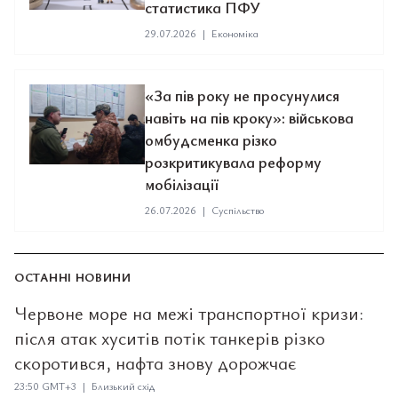
статистика ПФУ
29.07.2026
|
Економіка
«За пів року не просунулися
навіть на пів кроку»: військова
омбудсменка різко
розкритикувала реформу
мобілізації
26.07.2026
|
Суспільство
ОСТАННІ НОВИНИ
Червоне море на межі транспортної кризи:
після атак хуситів потік танкерів різко
скоротився, нафта знову дорожчає
23:50 GMT+3 | Близький схід