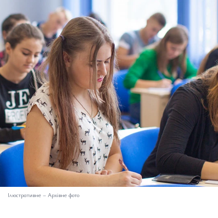
Ілюстративне
–
Архівне фото