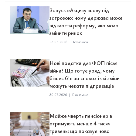
Запуск еАкцизу знову під
загрозою: чому держава може
відкласти реформу, яка мала
змінити ринок
03.08.2026
|
Технології
Нові податки для ФОП після
війни? Що готує уряд, чому
бізнес б'є на сполох і які зміни
можуть чекати підприємців
30.07.2026
|
Економіка
Майже чверть пенсіонерів
отримують менше 4 тисяч
гривень: що показує нова