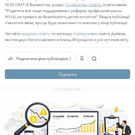
13:50 GMT-4 Вашингтон, розділ:
Суспільство
,
Освіта
, із заголовком:
"Родители всё чаще поддерживают реформу профильной школы
НУШ, но тревога за безопасность детей остаётся". Якщо в публікації
з'являться зміни, про це буде зазначено та описано у кінці публікації.
Читайте
щоденну газету
та загальну
стрічку новин
газети Дейком,
яка поєднує багато цікавого в понад 40 розділах з усіх куточків світу.
Поділитися цією публікацією ⟩
Підписка
ОГОЛОШЕННЯ