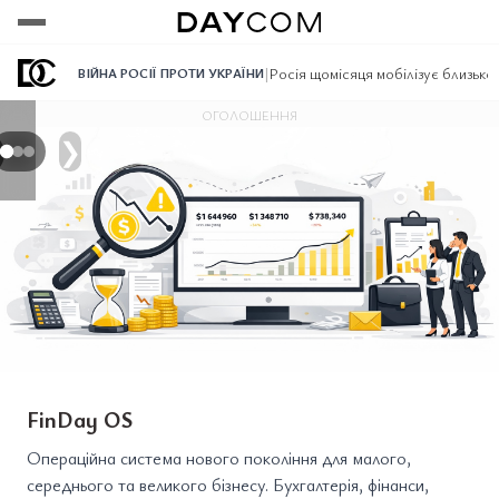
Переглянути
Переглянути
Переглянути
|
Росія щомісяця мобілізує близько
ВІЙНА РОСІЇ ПРОТИ УКРАЇНИ
ОГОЛОШЕННЯ
❯
FinDay OS
Операційна система нового покоління для малого,
середнього та великого бізнесу. Бухгалтерія, фінанси,