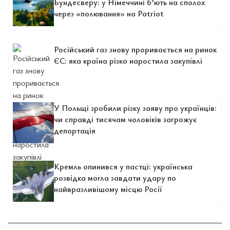
Бундесверу: у Німеччині б’ють на сполох
через «полювання» на Patriot
Російський газ знову проривається на ринок
ЄС: яка країна різко наростила закупівлі
У Польщі зробили різку заяву про українців:
чи справді тисячам чоловіків загрожує
депортація
Кремль опинився у пастці: українська
розвідка могла завдати удару по
найвразливішому місцю Росії