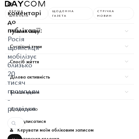
0
коментарі
ПЕРША
ЩОДЕННА
СТРІЧКА
ШПАЛЬТА
ГАЗЕТА
НОВИН
до
публікації:
Новини світу
Росія
щомісяця
Суспільні теми
мобілізує
Спосіб життя
близько
20
Ділова активність
тисяч
громадян
Більше новин
-
розвідка
Додатково
Підписатися
Керувати моїм обліковим записом
Авторська колонка