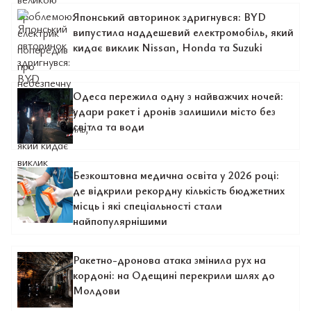
Японський авторинок здригнувся: BYD
випустила наддешевий електромобіль, який
кидає виклик Nissan, Honda та Suzuki
Одеса пережила одну з найважчих ночей:
удари ракет і дронів залишили місто без
світла та води
Безкоштовна медична освіта у 2026 році:
де відкрили рекордну кількість бюджетних
місць і які спеціальності стали
найпопулярнішими
Ракетно-дронова атака змінила рух на
кордоні: на Одещині перекрили шлях до
Молдови