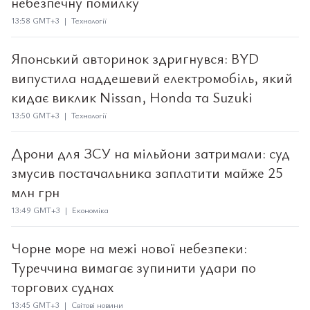
небезпечну помилку
13:58 GMT+3 | Технології
Японський авторинок здригнувся: BYD
випустила наддешевий електромобіль, який
кидає виклик Nissan, Honda та Suzuki
13:50 GMT+3 | Технології
Дрони для ЗСУ на мільйони затримали: суд
змусив постачальника заплатити майже 25
млн грн
13:49 GMT+3 | Економіка
Чорне море на межі нової небезпеки:
Туреччина вимагає зупинити удари по
торгових суднах
13:45 GMT+3 | Світові новини