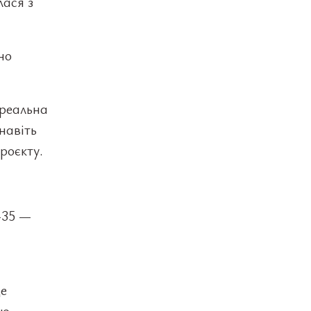
лася з
но
 реальна
навіть
роєкту.
-35 —
де
сю