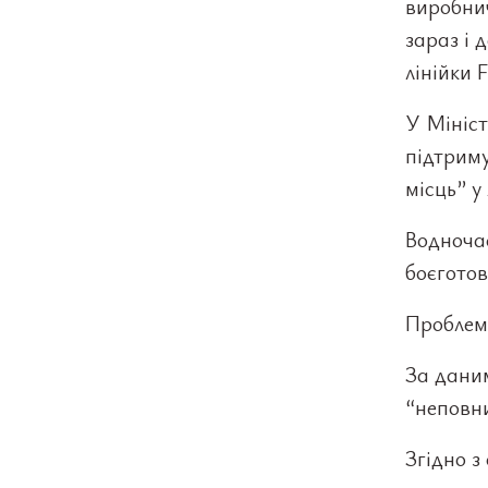
виробнич
зараз і 
лінійки F
У Мініс
підтрим
місць” у
Водночас
боєготов
Проблема
За дани
“неповн
Згідно з