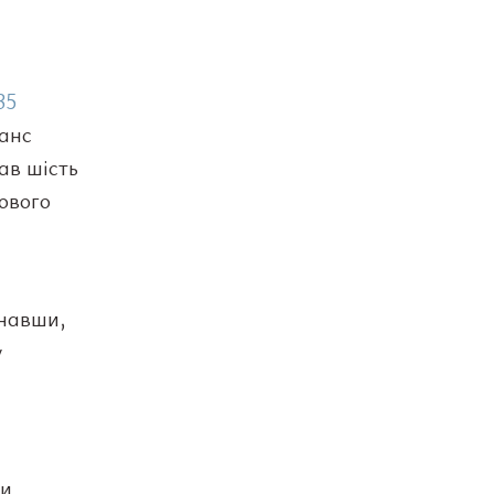
35
нанс
ав шість
ового
знавши,
у
ли