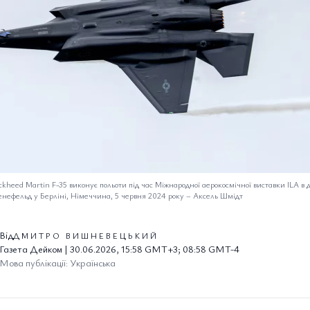
heed Martin F-35 виконує польоти під час Міжнародної аерокосмічної виставки ILA в 
енефельд у Берліні, Німеччина, 5 червня 2024 року
–
Аксель Шмідт
Від
ДМИТРО ВИШНЕВЕЦЬКИЙ
Газета Дейком | 30.06.2026, 15:58 GMT+3; 08:58 GMT-4
Мова публікації: Українська