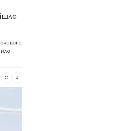
пішло
лючового
било