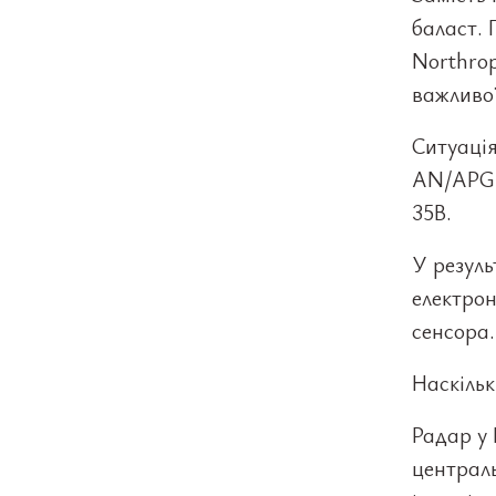
баласт.
Northrop
важливої
Ситуація
AN/APG-8
35B.
У резуль
електрон
сенсора.
Наскільк
Радар у 
централь