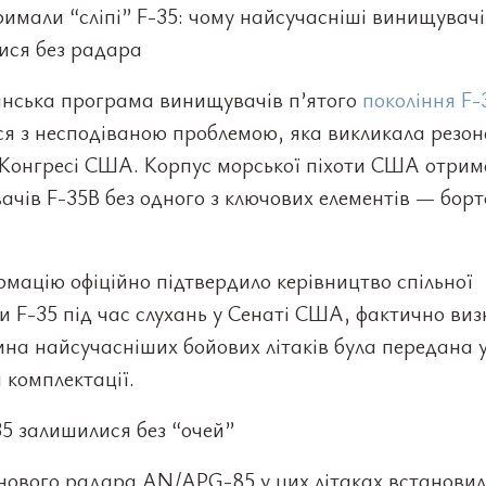
имали “сліпі” F-35: чому найсучасніші винищувачі
ися без радара
нська програма винищувачів п’ятого
покоління F-
ся з несподіваною проблемою, яка викликала резо
 Конгресі США. Корпус морської піхоти США отрим
чів F-35B без одного з ключових елементів — борт
мацію офіційно підтвердило керівництво спільної
 F-35 під час слухань у Сенаті США, фактично ви
на найсучасніших бойових літаків була передана 
 комплектації.
5 залишилися без “очей”
 нового радара AN/APG-85 у цих літаках встанови