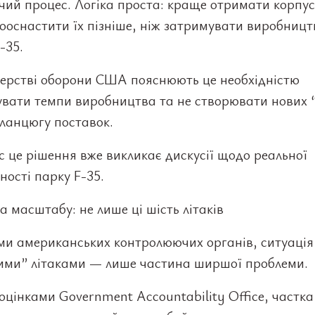
ий процес. Логіка проста: краще отримати корпуси
дооснастити їх пізніше, ніж затримувати виробництв
-35.
терстві оборони США пояснюють це необхідністю
увати темпи виробництва та не створювати нових 
 ланцюгу поставок.
 це рішення вже викликає дискусії щодо реальної
ності парку F-35.
 масштабу: не лише ці шість літаків
ми американських контролюючих органів, ситуація
ими” літаками — лише частина ширшої проблеми.
 оцінками Government Accountability Office, частка