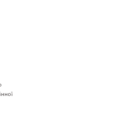
о
інної