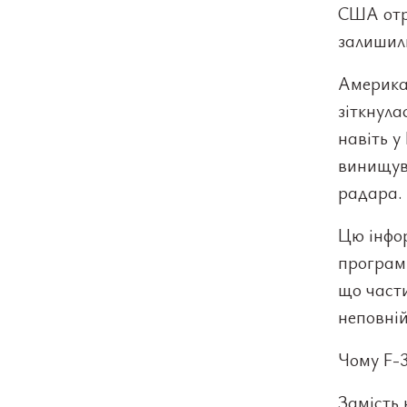
США отр
залишил
Америка
зіткнула
навіть у
винищува
радара.
Цю інфор
програми
що части
неповній
Чому F-3
Замість