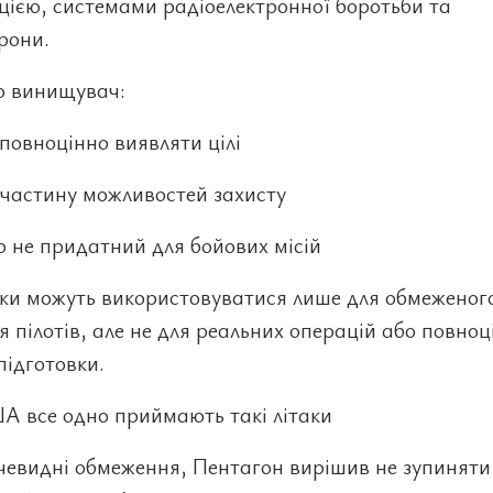
ацією, системами радіоелектронної боротьби та
рони.
о винищувач:
повноцінно виявляти цілі
 частину можливостей захисту
 не придатний для бойових місій
аки можуть використовуватися лише для обмеженог
 пілотів, але не для реальних операцій або повноц
підготовки.
А все одно приймають такі літаки
чевидні обмеження, Пентагон вирішив не зупиняти