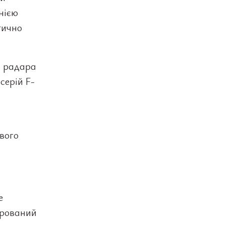
нією
тично
і радара
серій F-
вого
е
егрований