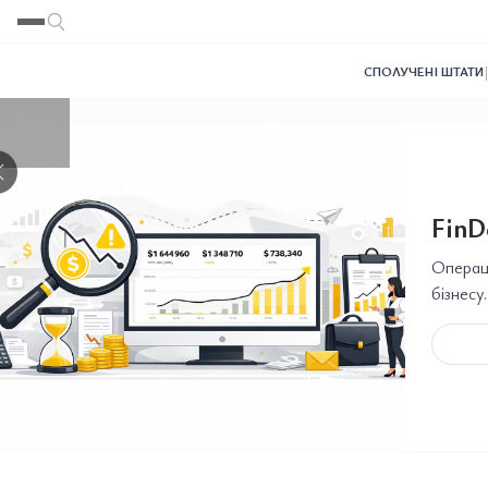
Переглянути
Переглянути
Переглянути
СПОЛУЧЕНІ ШТАТИ
❯
FinD
Операці
бізнесу