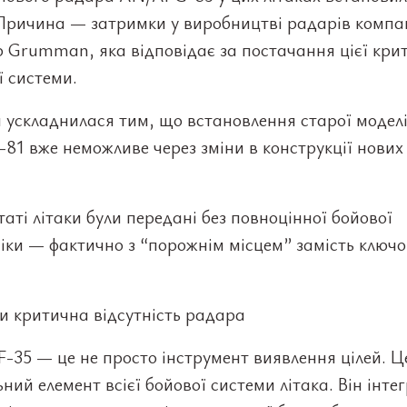
 Причина — затримки у виробництві радарів компа
 Grumman, яка відповідає за постачання цієї кри
 системи.
 ускладнилася тим, що встановлення старої модел
1 вже неможливе через зміни в конструкції нових 
таті літаки були передані без повноцінної бойової
іки — фактично з “порожнім місцем” замість ключо
и критична відсутність радара
F-35 — це не просто інструмент виявлення цілей. Ц
ний елемент всієї бойової системи літака. Він інт