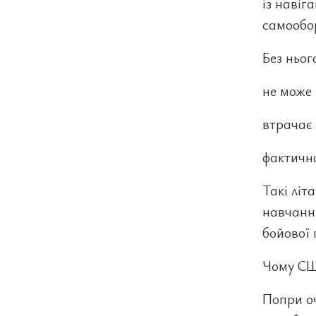
із навіг
самообо
Без ньог
не може 
втрачає
фактично
Такі літ
навчання
бойової 
Чому СШ
Попри о