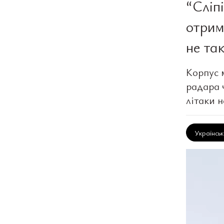
“Сліп
отрим
не та
Корпус 
радара 
літаки 
Українсь