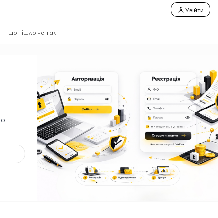
Увійти
 — що пішло не так
го