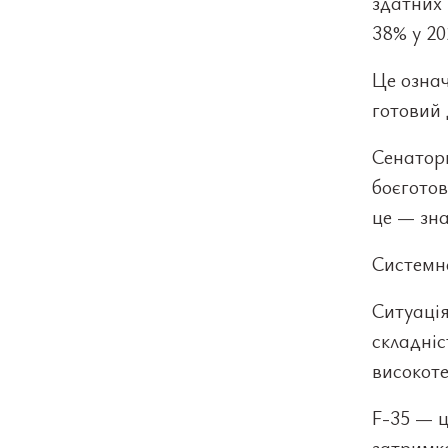
здатних 
38% у 20
Це означ
готовий 
Сенатор
боєготов
це — зна
Системн
Ситуаці
складніс
високоте
F-35 — ц
затримк