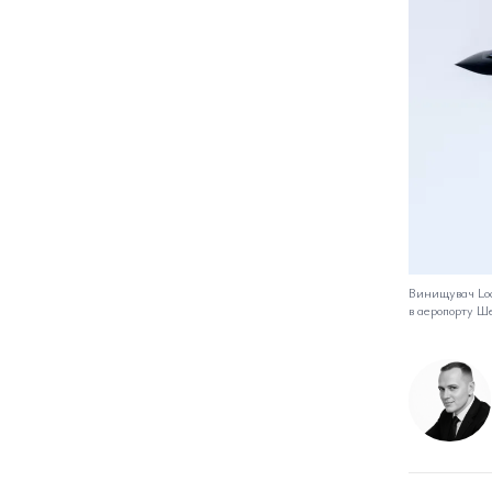
Винищувач Lock
в аеропорту Ш