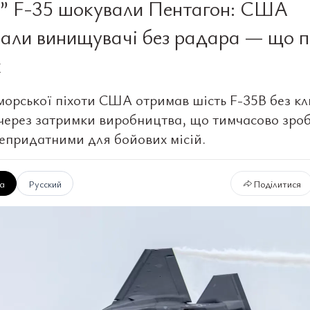
і” F-35 шокували Пентагон: США
али винищувачі без радара — що 
к
морської піхоти США отримав шість F-35B без к
через затримки виробництва, що тимчасово зро
непридатними для бойових місій.
ка
Русский
Поділитися