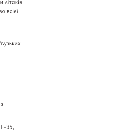
 літаків
о всієї
“вузьких
 з
 F-35,