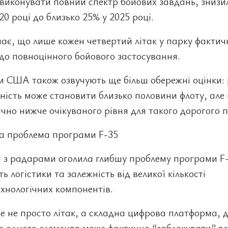
виконувати повний спектр бойових завдань, знизи
20 році до близько 25% у 2025 році.
ає, що лише кожен четвертий літак у парку фактич
до повноцінного бойового застосування.
и США також озвучують ще більш обережні оцінки:
ність може становити близько половини флоту, але 
чно нижче очікуваного рівня для такого дорогого п
а проблема програми F-35
я з радарами оголила глибшу проблему програми F
ть логістики та залежність від великої кількості
хнологічних компонентів.
е не просто літак, а складна цифрова платформа, 
а одного елемента може фактично “заблокувати” в