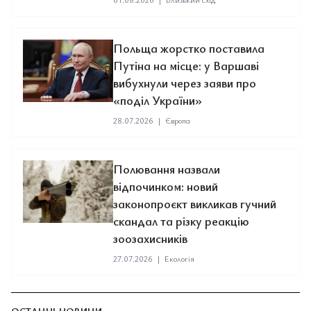
Польща жорстко поставила
Путіна на місце: у Варшаві
вибухнули через заяви про
«поділ України»
28.07.2026
|
Європа
Полювання назвали
відпочинком: новий
законопроєкт викликав гучний
скандал та різку реакцію
зоозахисників
27.07.2026
|
Екологія
ОСТАННІ НОВИНИ