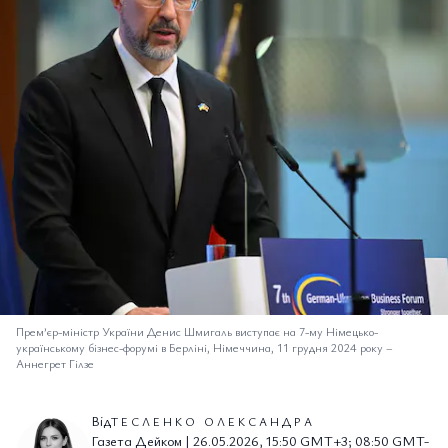
Прем’єр-міністр України Денис Шмигаль виступає на 7-му Німецько-
українському бізнес-форумі в Берліні, Німеччина, 11 грудня 2024 року
–
Аннегрет Гілзе
Від
ТЕСЛЕНКО ОЛЕКСАНДРА
Газета Дейком | 26.05.2026, 15:50 GMT+3; 08:50 GMT-