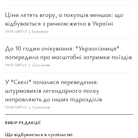
Ціни летять вгору, а покупців меншає: що
відбувається з ринком житла в Україні
19:56 GMT+3 | Економіка
До 10 годин очікування: "Укрзалізниця"
попередила про масштабні затримки поїздів
19:55 GMT+3 | Суспільство
У "Скелі" почалися переведення:
штурмовиків легендарного полку
направляють до інших підрозділів
19:45 GMT+3 | Суспільство
ВИБІР РЕДАКЦІЇ
Що відбувається в суспільстві: