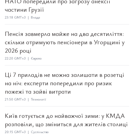
НАТО попередили про загрозу анексії
частини Грузії
23:18 GMT+3 | Влада
Пенсія завмерла майже на два десятиліття:
скільки отримують пенсіонери в Угорщині у
2026 році
22:20 GMT+3 | Європа
Ці 7 приладів не можна залишати в розетці
на ніч: експерти попередили про ризик
пожежі та зайві витрати
21:50 GMT+3 | Технології
Київ готується до найважчої зими: у КМДА
розповіли, що зміниться для жителів столиці
20:15 GMT+3 | Суспільство