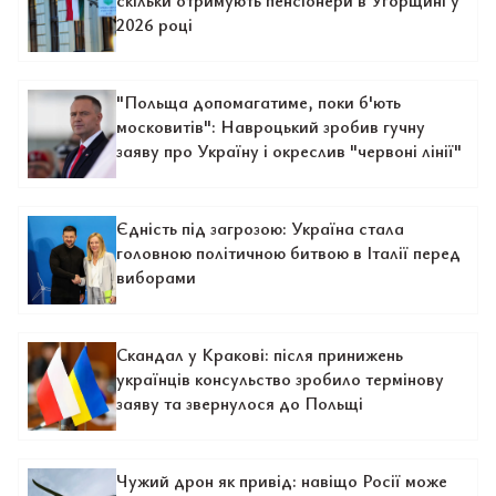
скільки отримують пенсіонери в Угорщині у
2026 році
"Польща допомагатиме, поки б'ють
московитів": Навроцький зробив гучну
заяву про Україну і окреслив "червоні лінії"
Єдність під загрозою: Україна стала
головною політичною битвою в Італії перед
виборами
Скандал у Кракові: після принижень
українців консульство зробило термінову
заяву та звернулося до Польщі
Чужий дрон як привід: навіщо Росії може