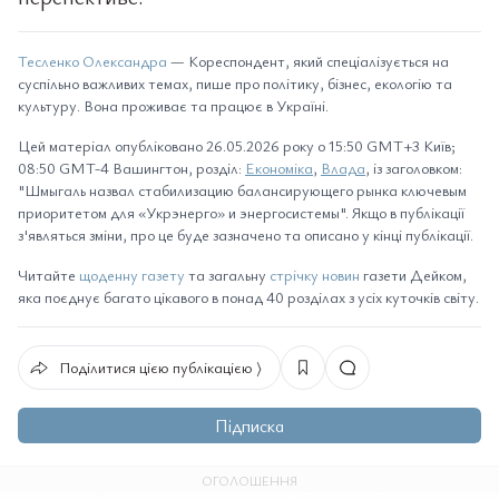
Тесленко Олександра
— Кореспондент, який спеціалізується на
суспільно важливих темах, пише про політику, бізнес, екологію та
культуру. Вона проживає та працює в Україні.
Цей матеріал опубліковано 26.05.2026 року о 15:50 GMT+3 Київ;
08:50 GMT-4 Вашингтон, розділ:
Економіка
,
Влада
, із заголовком:
"Шмыгаль назвал стабилизацию балансирующего рынка ключевым
приоритетом для «Укрэнерго» и энергосистемы". Якщо в публікації
з'являться зміни, про це буде зазначено та описано у кінці публікації.
Читайте
щоденну газету
та загальну
стрічку новин
газети Дейком,
яка поєднує багато цікавого в понад 40 розділах з усіх куточків світу.
Поділитися цією публікацією ⟩
Підписка
ОГОЛОШЕННЯ