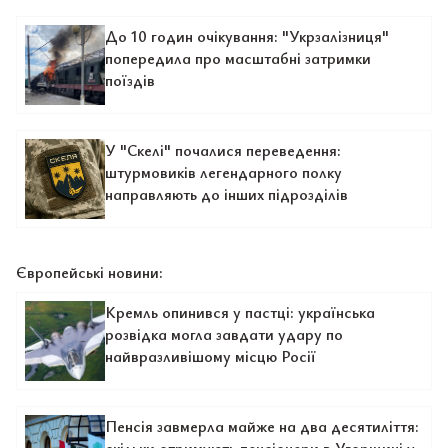
До 10 годин очікування: "Укрзалізниця"
попередила про масштабні затримки
поїздів
У "Скелі" почалися переведення:
штурмовиків легендарного полку
направляють до інших підрозділів
Європейські новини:
Кремль опинився у пастці: українська
розвідка могла завдати удару по
найвразливішому місцю Росії
Пенсія завмерла майже на два десятиліття: