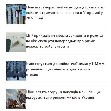
Пенсія завмерла майже на два десятиліття:
скільки отримують пенсіонери в Угорщині у
2026 році
Ці 7 приладів не можна залишати в розетці
на ніч: експерти попередили про ризик
пожежі та зайві витрати
Київ готується до найважчої зими: у КМДА
розповіли, що зміниться для жителів
столиці
Ціни летять вгору, а покупців меншає: що
відбувається з ринком житла в Україні