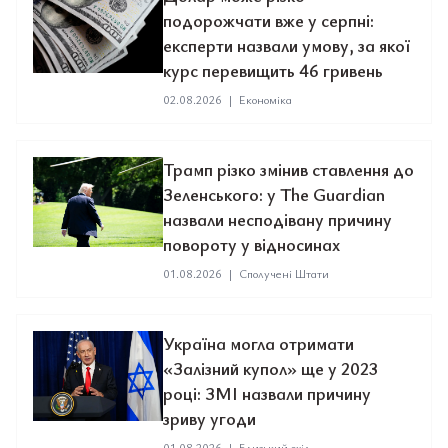
подорожчати вже у серпні:
експерти назвали умову, за якої
курс перевищить 46 гривень
02.08.2026
|
Економіка
Трамп різко змінив ставлення до
Зеленського: у The Guardian
назвали несподівану причину
повороту у відносинах
01.08.2026
|
Сполучені Штати
Україна могла отримати
«Залізний купол» ще у 2023
році: ЗМІ назвали причину
зриву угоди
01.08.2026
|
Близький схід