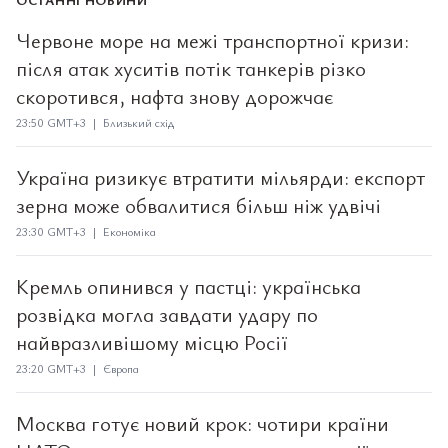
Червоне море на межі транспортної кризи:
після атак хуситів потік танкерів різко
скоротився, нафта знову дорожчає
23:50 GMT+3 | Близький схід
Україна ризикує втратити мільярди: експорт
зерна може обвалитися більш ніж удвічі
23:30 GMT+3 | Економіка
Кремль опинився у пастці: українська
розвідка могла завдати удару по
найвразливішому місцю Росії
23:20 GMT+3 | Європа
Москва готує новий крок: чотири країни