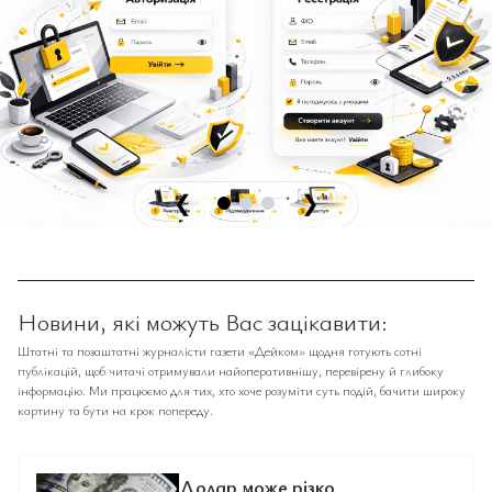
❮
❯
Новини, які можуть Вас зацікавити:
Штатні та позаштатні журналісти газети «Дейком» щодня готують сотні
публікацій, щоб читачі отримували найоперативнішу, перевірену й глибоку
інформацію. Ми працюємо для тих, хто хоче розуміти суть подій, бачити широку
картину та бути на крок попереду.
Долар може різко