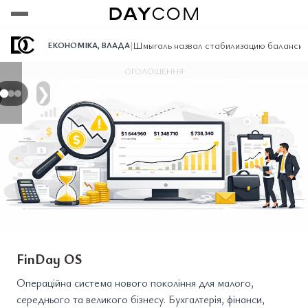
Переглянути
Переглянути
Переглянути
|
Шмыгаль назвал стабилизацию балансир
ЕКОНОМІКА
,
ВЛАДА
ОГОЛОШЕННЯ
❯
FinDay OS
Операційна система нового покоління для малого,
середнього та великого бізнесу. Бухгалтерія, фінанси,