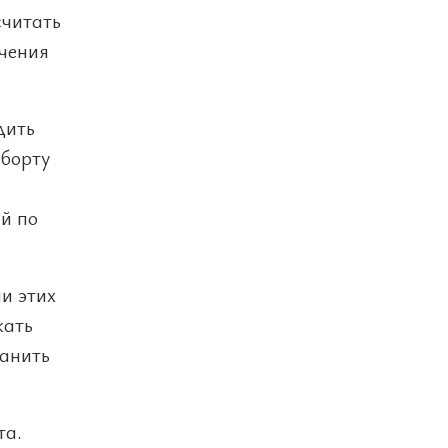
считать
ичения
дить
 борту
й по
и этих
жать
ранить
та.