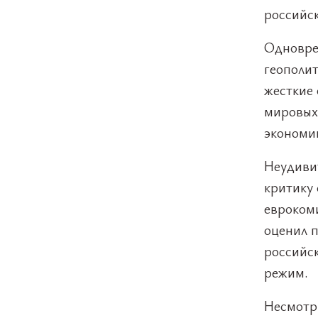
российск
Одновре
геополи
жесткие
мировых 
экономик
Неудиви
критику 
евроком
оценил 
российск
режим.
Несмотря