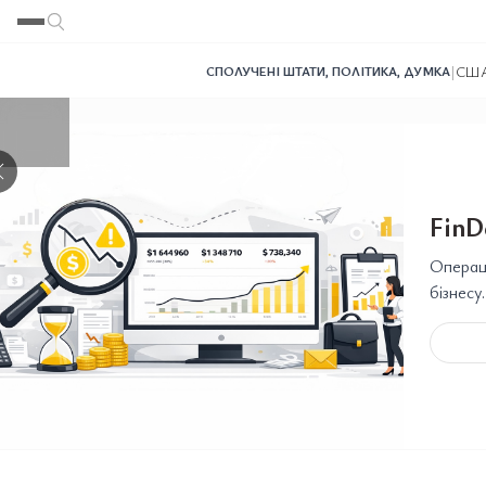
Переглянути
Переглянути
Переглянути
Переглянути
Переглянути
|
США 
СПОЛУЧЕНІ ШТАТИ
,
ПОЛІТИКА
,
ДУМКА
❯
FinD
Операці
бізнесу