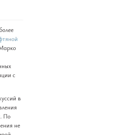
более
ефтяной
 Марко
нных
ации с
куссий в
вления
. По
ения не
ерой,