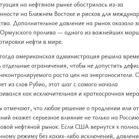
туация на нефтяном рынке обострилась из-за
нности на Ближнем Востоке и рисков для междуна
ства. Дополнительное давление на рынок оказало 
Ормузского пролива — одного из важнейших мар
ртировки нефти в мире.
тогда американская администрация решила врем
 отдельные ограничения, чтобы не допустить дефи
неконтролируемого роста цен на энергоносители. 
ует из слов Рубио, этот шаг с самого начала
ривался как исключительная и краткосрочная мера
ы отмечают, что любое решение о продлении или о
ний окажет серьезное влияние не только на Россию
ровой нефтяной рынок. Если США вернутся к полно
нному режиму без каких-либо исключений, давлени