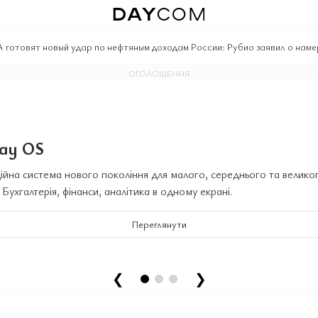
готовят новый удар по нефтяным доходам России: Рубио заявил о наме
ОГОЛОШЕННЯ
ay OS
йна система нового покоління для малого, середнього та велико
. Бухгалтерія, фінанси, аналітика в одному екрані.
Переглянути
❮
❯