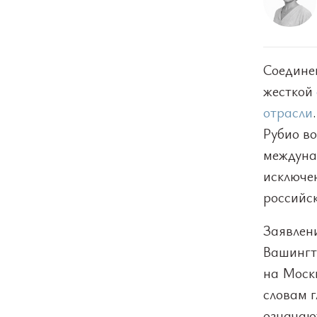
Соедине
жесткой
отрасли
Рубио в
междуна
исключе
российс
Заявлен
Вашингт
на Москв
словам 
означаю