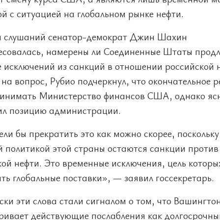
й с ситуацией на глобальном рынке нефти.
я слушаний сенатор-демократ Джин Шахин
есовалась, намерены ли Соединенные Штаты продл
е исключений из санкций в отношении российской 
на вопрос, Рубио подчеркнул, что окончательное 
ринимать Министерство финансов США, однако яс
ил позицию администрации.
ли бы прекратить это как можно скорее, поскольку
й политикой этой страны остаются санкции против
кой нефти. Это временные исключения, цель котор
ь глобальные поставки», — заявил госсекретарь.
ки эти слова стали сигналом о том, что Вашингтон
ривает действующие послабления как долгосрочны