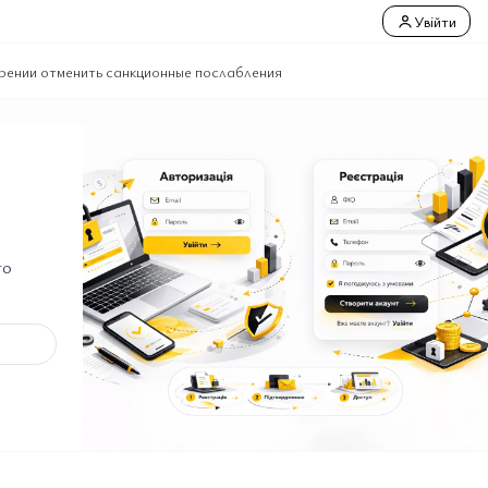
Увійти
рении отменить санкционные послабления
го