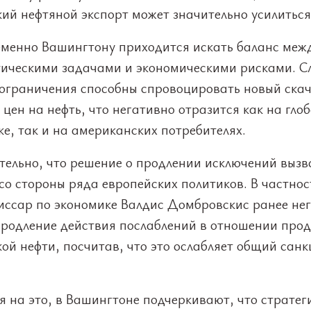
ий нефтяной экспорт может значительно усилиться
менно Вашингтону приходится искать баланс меж
тическими задачами и экономическими рисками. 
 ограничения способны спровоцировать новый ска
цен на нефть, что негативно отразится как на гло
е, так и на американских потребителях.
тельно, что решение о продлении исключений вызв
со стороны ряда европейских политиков. В частнос
иссар по экономике Валдис Домбровскис ранее не
продление действия послаблений в отношении про
ой нефти, посчитав, что это ослабляет общий сан
 на это, в Вашингтоне подчеркивают, что стратег