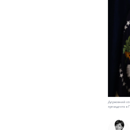
Державний сек
президента в 