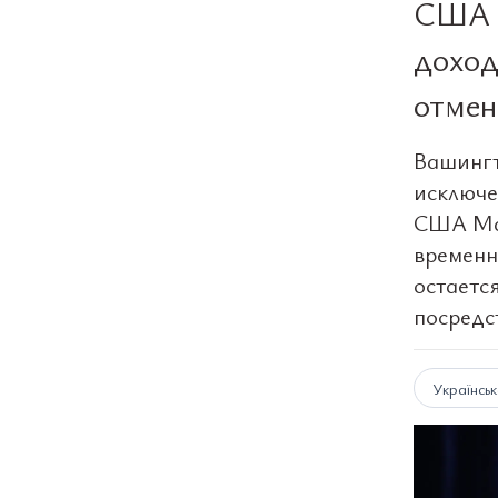
США г
доход
отмен
Вашингт
исключе
США Мар
временн
остаетс
посредс
Українсь