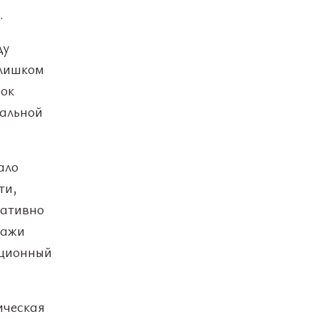
.
ду
Слишком
чок
бальной
ало
ти,
гативно
дажи
кционный
ическая