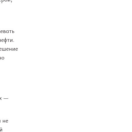
евать
нефти.
решение
но
ых —
 не
й