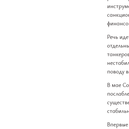
инструм
санкцио
финансо
Речь иде
отдельн
танкеро
нестаби
поводу в
В мае С
послабл
существ
стабиль
Впервые