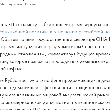
Мова публікації: Русский
нные Штаты могут в ближайшее время вернуться к 
санкционной политике в отношении российской н
. Об этом заявил государственный секретарь США
о время выступления перед Комитетом Сената по
родным отношениям, комментируя будущее време
ний, которые позволяют проводить отдельные опер
кой нефтью.
ие Рубио прозвучало на фоне продолжающихся дис
оне о дальнейшей эффективности санкционного да
у и его влиянии на мировой энергетический рынок
главы американской дипломатии, нынешние исключ
т смену курса США, а являются лишь временной м