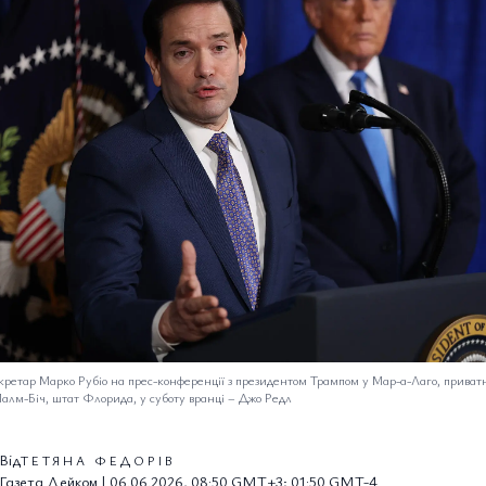
ретар Марко Рубіо на прес-конференції з президентом Трампом у Мар-а-Лаго, приватн
Палм-Біч, штат Флорида, у суботу вранці
–
Джо Редл
Від
ТЕТЯНА ФЕДОРІВ
Газета Дейком | 06.06.2026, 08:50 GMT+3; 01:50 GMT-4