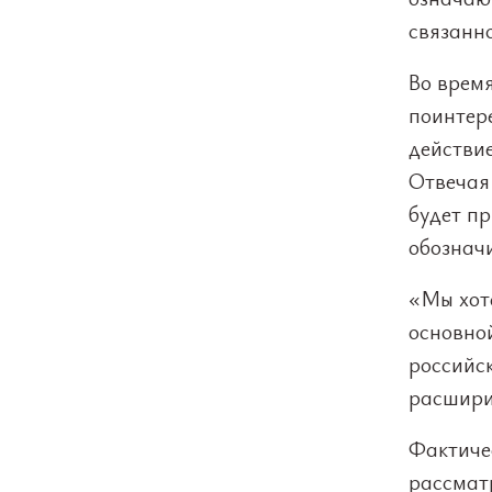
связанно
Во врем
поинтер
действи
Отвечая 
будет п
обознач
«Мы хоте
основно
российс
расширит
Фактичес
рассмат