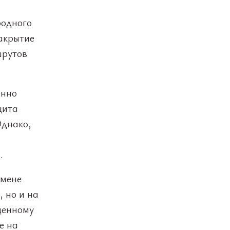
родного
закрытие
шрутов
енно
цита
Однако,
.
тмене
, но и на
ценному
е на