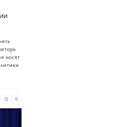
ии
нять
ретарь
я носят
олитики