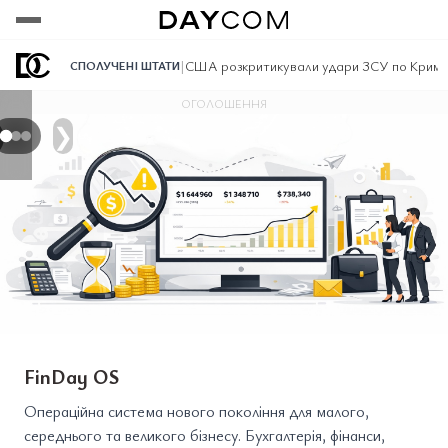
Переглянути
Переглянути
Переглянути
|
США розкритикували удари ЗСУ по Криму:
СПОЛУЧЕНІ ШТАТИ
ОГОЛОШЕННЯ
❯
FinDay OS
Операційна система нового покоління для малого,
середнього та великого бізнесу. Бухгалтерія, фінанси,