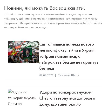
Новини, які можуть Вас зацікавити:
Штатні та позаштатні журналісти газети «Дейком» щодня готують сотні
публікацій, щоб читачі отримували найоперативнішу, перевірену й глибоку
інформацію. Ми працюємо для тих, хто хоче розуміти суть подій, бачити широку
картину та бути на крок попереду.
Світ опинився на межі нового
мегаконфлікту: війни в Україні
та Ірані зливаються, а
нейтралітет більше не гарантує
безпеки
02.08.2026
|
Сполучені Штати
Удари по танкерах змусили
Chevron звернутися до Білого
дому: що занепокоїло