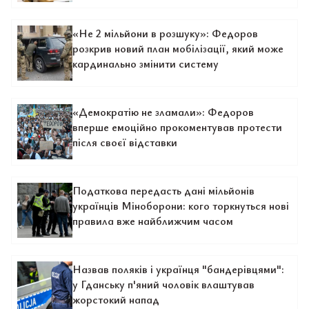
«Не 2 мільйони в розшуку»: Федоров
розкрив новий план мобілізації, який може
кардинально змінити систему
«Демократію не зламали»: Федоров
вперше емоційно прокоментував протести
після своєї відставки
Податкова передасть дані мільйонів
українців Міноборони: кого торкнуться нові
правила вже найближчим часом
Назвав поляків і українця "бандерівцями":
у Гданську п'яний чоловік влаштував
жорстокий напад