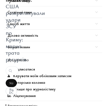
Новини світу
США
розкритикували
Суспільні теми
удари
Спосіб життя
ЗСУ
по
Ділова активність
Криму:
марна
Більше новин
трата
ресурсів
Додатково
Підписатися
Керувати моїм обліковим записом
Авторська колонка
Усі
Більше про журналістику
Від
DC
Ліцензування
Використання вмісту