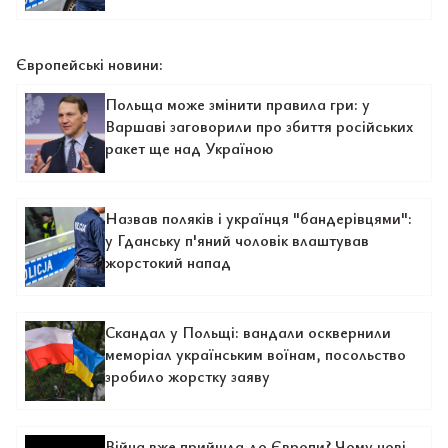
Європейські новини:
Польща може змінити правила гри: у
Варшаві заговорили про збиття російських
ракет ще над Україною
Назвав поляків і українця "бандерівцями":
у Гданську п'яний чоловік влаштував
жорстокий напад
Скандал у Польщі: вандали осквернили
меморіал українським воїнам, посольство
зробило жорстку заяву
Війна вже прийшла до Європи? Чому нові