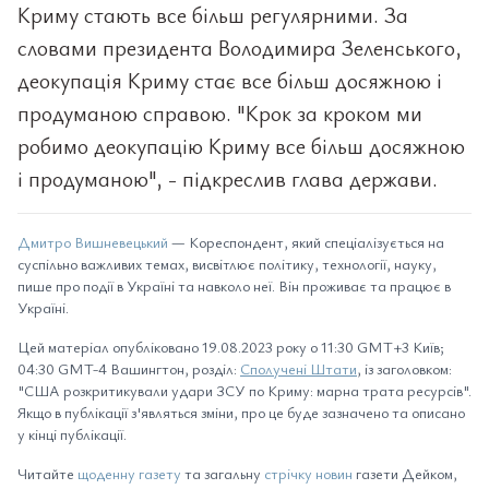
Криму стають все більш регулярними. За
словами президента Володимира Зеленського,
деокупація Криму стає все більш досяжною і
продуманою справою. "Крок за кроком ми
робимо деокупацію Криму все більш досяжною
і продуманою", - підкреслив глава держави.
Дмитро Вишневецький
— Кореспондент, який спеціалізується на
суспільно важливих темах, висвітлює політику, технології, науку,
пише про події в Україні та навколо неї. Він проживає та працює в
Україні.
Цей матеріал опубліковано 19.08.2023 року о 11:30 GMT+3 Київ;
04:30 GMT-4 Вашингтон, розділ:
Сполучені Штати
, із заголовком:
"США розкритикували удари ЗСУ по Криму: марна трата ресурсів".
Якщо в публікації з'являться зміни, про це буде зазначено та описано
у кінці публікації.
Читайте
щоденну газету
та загальну
стрічку новин
газети Дейком,