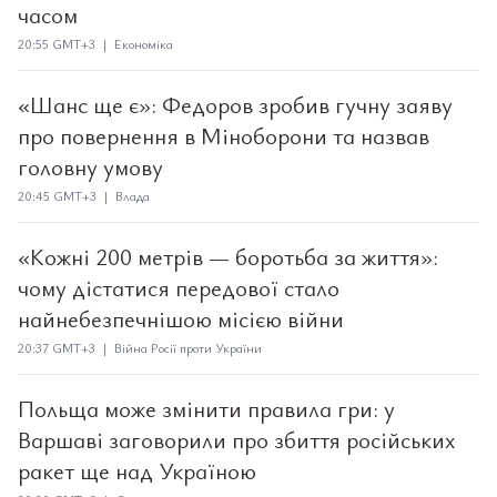
часом
20:55 GMT+3 | Економіка
«Шанс ще є»: Федоров зробив гучну заяву
про повернення в Міноборони та назвав
головну умову
20:45 GMT+3 | Влада
«Кожні 200 метрів — боротьба за життя»:
чому дістатися передової стало
найнебезпечнішою місією війни
20:37 GMT+3 | Війна Росії проти України
Польща може змінити правила гри: у
Варшаві заговорили про збиття російських
ракет ще над Україною