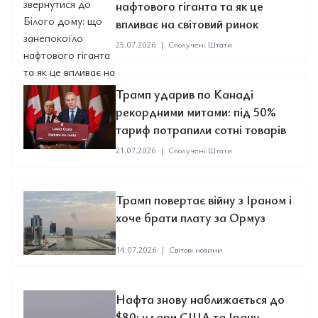
нафтового гіганта та як це
впливає на світовий ринок
25.07.2026
|
Сполучені Штати
Трамп ударив по Канаді
рекордними митами: під 50%
тариф потрапили сотні товарів
21.07.2026
|
Сполучені Штати
Трамп повертає війну з Іраном і
хоче брати плату за Ормуз
14.07.2026
|
Світові новини
Нафта знову наближається до
$80: удари США та Ірану