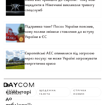
інциденти в Німеччині викликали тривогу
спецслужб
Підтримка тане? Посол України пояснив,
чому поляки змінили ставлення до вступу
України в ЄС
Європейські АЕС опинилися під загрозою
через посуху: чи може Україні загрожувати
енергетична криза
0
коментарі
ПЕРША
ЩОДЕННА
СТРІЧКА
ШПАЛЬТА
ГАЗЕТА
НОВИН
до
публікації: