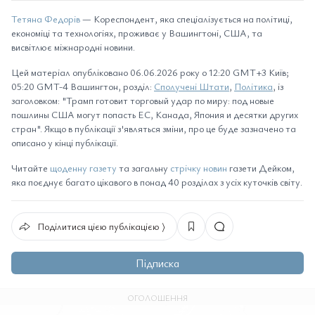
Тетяна Федорів
— Кореспондент, яка спеціалізується на політиці,
економіці та технологіях, проживає у Вашингтоні, США, та
висвітлює міжнародні новини.
Цей матеріал опубліковано 06.06.2026 року о 12:20 GMT+3 Київ;
05:20 GMT-4 Вашингтон, розділ:
Сполучені Штати
,
Політика
, із
заголовком: "Трамп готовит торговый удар по миру: под новые
пошлины США могут попасть ЕС, Канада, Япония и десятки других
стран". Якщо в публікації з'являться зміни, про це буде зазначено та
описано у кінці публікації.
Читайте
щоденну газету
та загальну
стрічку новин
газети Дейком,
яка поєднує багато цікавого в понад 40 розділах з усіх куточків світу.
Поділитися цією публікацією ⟩
Підписка
ОГОЛОШЕННЯ