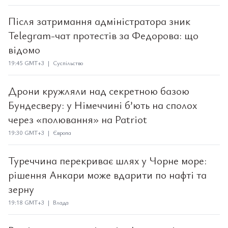
Після затримання адміністратора зник
Telegram-чат протестів за Федорова: що
відомо
19:45 GMT+3 | Суспільство
Дрони кружляли над секретною базою
Бундесверу: у Німеччині б’ють на сполох
через «полювання» на Patriot
19:30 GMT+3 | Європа
Туреччина перекриває шлях у Чорне море:
рішення Анкари може вдарити по нафті та
зерну
19:18 GMT+3 | Влада