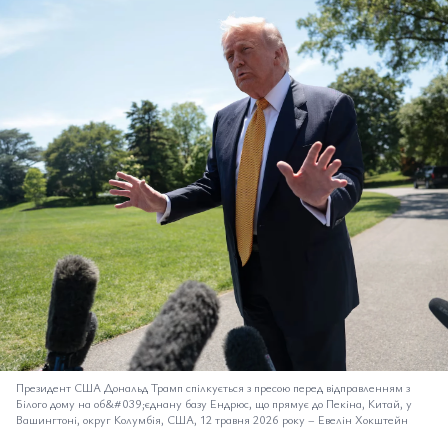
Президент США Дональд Трамп спілкується з пресою перед відправленням з
Білого дому на об&#039;єднану базу Ендрюс, що прямує до Пекіна, Китай, у
Вашингтоні, округ Колумбія, США, 12 травня 2026 року
–
Евелін Хокштейн