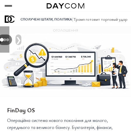
Переглянути
Переглянути
Переглянути
|
Трамп готовит торговый удар п
СПОЛУЧЕНІ ШТАТИ
,
ПОЛІТИКА
ОГОЛОШЕННЯ
❯
FinDay OS
Операційна система нового покоління для малого,
середнього та великого бізнесу. Бухгалтерія, фінанси,