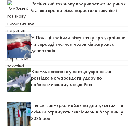
Російський газ знову проривається на ринок
ЄС: яка країна різко наростила закупівлі
У Польщі зробили різку заяву про українців:
чи справді тисячам чоловіків загрожує
депортація
Кремль опинився у пастці: українська
розвідка могла завдати удару по
найвразливішому місцю Росії
Пенсія завмерла майже на два десятиліття:
скільки отримують пенсіонери в Угорщині у
2026 році