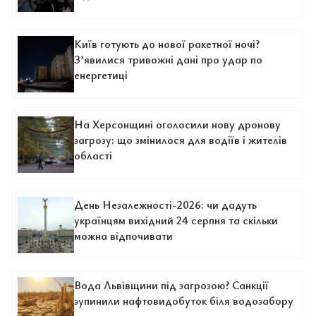
Київ готують до нової ракетної ночі?
З’явилися тривожні дані про удар по
енергетиці
На Херсонщині оголосили нову дронову
загрозу: що змінилося для водіїв і жителів
області
День Незалежності-2026: чи дадуть
українцям вихідний 24 серпня та скільки
можна відпочивати
Вода Львівщини під загрозою? Санкції
зупинили нафтовидобуток біля водозабору