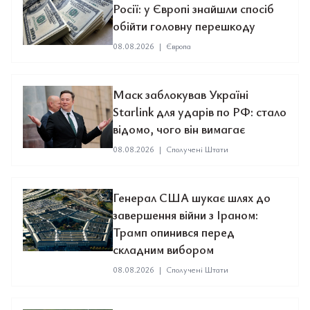
Росії: у Європі знайшли спосіб
обійти головну перешкоду
08.08.2026
|
Європа
Маск заблокував Україні
Starlink для ударів по РФ: стало
відомо, чого він вимагає
08.08.2026
|
Сполучені Штати
Генерал США шукає шлях до
завершення війни з Іраном:
Трамп опинився перед
складним вибором
08.08.2026
|
Сполучені Штати