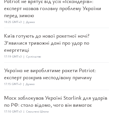
Patriot не врятує від усіх «Іскандерів»:
експерт назвав головну проблему України
перед зимою
18:25 GMT+3 | Думка
Київ готують до нової ракетної ночі?
З’явилися тривожні дані про удар по
енергетиці
17:19 GMT+3 | Суспільство
Україна не вироблятиме ракети Patriot:
експерт розкрив несподівану причину
17:15 GMT+3 | Думка
Маск заблокував Україні Starlink для ударів
по РФ: стало відомо, чого він вимагає
17:10 GMT+3 | Сполучені Штати