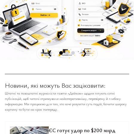
❮
❯
Новини, які можуть Вас зацікавити:
Штатні та позаштатні журналісти газети «Дейком» щодня готують сотні
публікацій, щоб читачі отримували найоперативнішу, перевірену й глибоку
інформацію. Ми працюємо для тих, хто хоче розуміти суть подій, бачити широку
картину та бути на крок попереду.
ЄС готує удар по $200 млрд