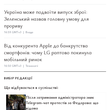
Україна може подвоїти випуск зброї:
Зеленський назвав головну умову для
прориву
16:59 GMT+3 | Влада
Від конкурента Apple до банкрутства
смартфонів: чому LG раптово покинула
мобільний ринок
16:50 GMT+3 | Технології
ВИБІР РЕДАКЦІЇ
Що відбувається в суспільстві:
Після затримання адміністратора зник
Telegram-чат протестів за Федорова: що
відомо