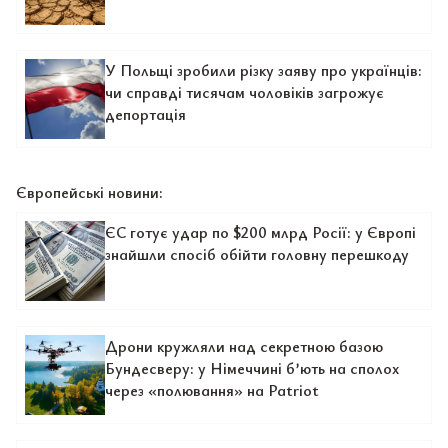
У Польщі зробили різку заяву про українців:
чи справді тисячам чоловіків загрожує
депортація
Європейські новини:
ЄС готує удар по $200 млрд Росії: у Європі
знайшли спосіб обійти головну перешкоду
Дрони кружляли над секретною базою
Бундесверу: у Німеччині б’ють на сполох
через «полювання» на Patriot