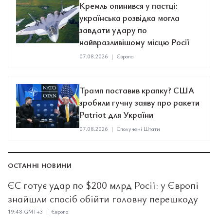
Кремль опинився у пастці:
українська розвідка могла
завдати удару по
найвразливішому місцю Росії
07.08.2026
|
Європа
Трамп поставив крапку? США
зробили гучну заяву про ракети
Patriot для України
07.08.2026
|
Сполучені Штати
ОСТАННІ НОВИНИ
ЄС готує удар по $200 млрд Росії: у Європі
знайшли спосіб обійти головну перешкоду
19:48 GMT+3 | Європа