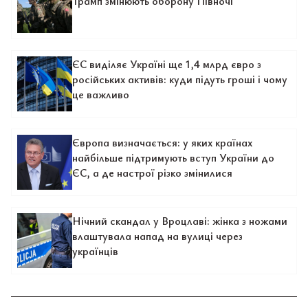
Трамп змінюють оборону Півночі
ЄС виділяє Україні ще 1,4 млрд євро з
російських активів: куди підуть гроші і чому
це важливо
Європа визначається: у яких країнах
найбільше підтримують вступ України до
ЄС, а де настрої різко змінилися
Нічний скандал у Вроцлаві: жінка з ножами
влаштувала напад на вулиці через
українців