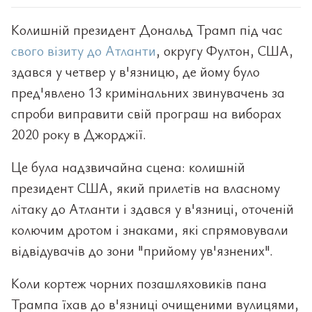
Колишній президент Дональд Трамп під час
свого візиту до Атланти
, округу Фултон, США,
здався у четвер у в'язницю, де йому було
пред'явлено 13 кримінальних звинувачень за
спроби виправити свій програш на виборах
2020 року в Джорджії.
Це була надзвичайна сцена: колишній
президент США, який прилетів на власному
літаку до Атланти і здався у в'язниці, оточеній
колючим дротом і знаками, які спрямовували
відвідувачів до зони "прийому ув'язнених".
Коли кортеж чорних позашляховиків пана
Трампа їхав до в'язниці очищеними вулицями,