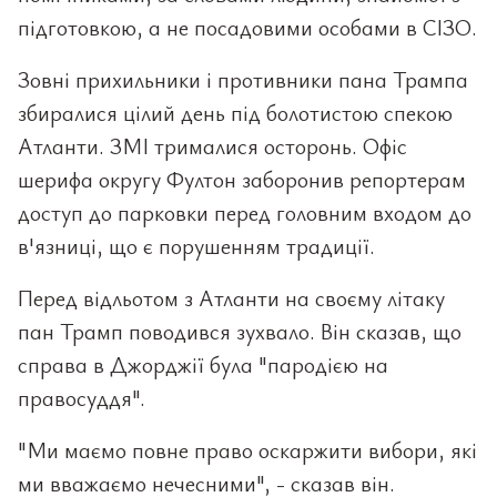
підготовкою, а не посадовими особами в СІЗО.
Зовні прихильники і противники пана Трампа
збиралися цілий день під болотистою спекою
Атланти. ЗМІ трималися осторонь. Офіс
шерифа округу Фултон заборонив репортерам
доступ до парковки перед головним входом до
в'язниці, що є порушенням традиції.
Перед відльотом з Атланти на своєму літаку
пан Трамп поводився зухвало. Він сказав, що
справа в Джорджії була "пародією на
правосуддя".
"Ми маємо повне право оскаржити вибори, які
ми вважаємо нечесними", - сказав він.