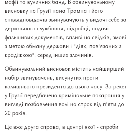
мафії та вуличних банд. В обвинувальному
висновку по Грузії пана Трампа і його
співвідповідачів звинувачують у видачі себе за
державного службовця, підробці, подачі
фальшивих документів, впливі на свідків, змові
з метою обману держави і "діях, пов'язаних з
крадіжкою", серед інших злочинів.
Обвинувальний висновок містить найширший
набір звинувачень, висунутих проти
колишнього президента до цього часу. За рекет
у Грузії передбачено кримінальне покарання у
вигляді позбавлення волі на строк від п'яти до
20 років.
Це вже друга справа, в центрі якої - спроби