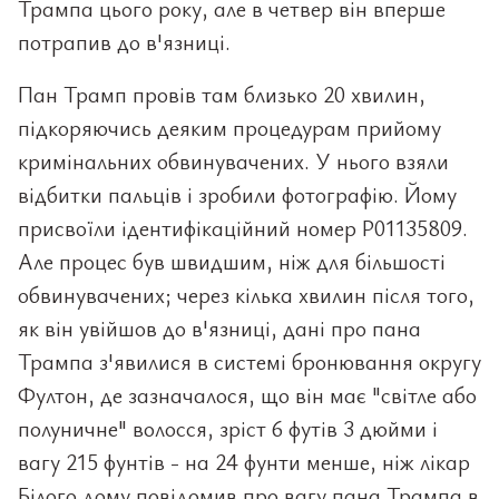
Трампа цього року, але в четвер він вперше
потрапив до в'язниці.
Пан Трамп провів там близько 20 хвилин,
підкоряючись деяким процедурам прийому
кримінальних обвинувачених. У нього взяли
відбитки пальців і зробили фотографію. Йому
присвоїли ідентифікаційний номер P01135809.
Але процес був швидшим, ніж для більшості
обвинувачених; через кілька хвилин після того,
як він увійшов до в'язниці, дані про пана
Трампа з'явилися в системі бронювання округу
Фултон, де зазначалося, що він має "світле або
полуничне" волосся, зріст 6 футів 3 дюйми і
вагу 215 фунтів - на 24 фунти менше, ніж лікар
Білого дому повідомив про вагу пана Трампа в