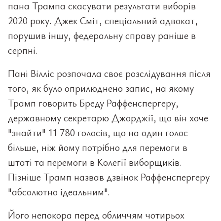
пана Трампа скасувати результати виборів
2020 року. Джек Сміт, спеціальний адвокат,
порушив іншу, федеральну справу раніше в
серпні.
Пані Вілліс розпочала своє розслідування після
того, як було оприлюднено запис, на якому
Трамп говорить Бреду Раффенспергеру,
державному секретарю Джорджії, що він хоче
"знайти" 11 780 голосів, що на один голос
більше, ніж йому потрібно для перемоги в
штаті та перемоги в Колегії виборщиків.
Пізніше Трамп назвав дзвінок Раффенспергеру
"абсолютно ідеальним".
Його непокора перед обличчям чотирьох