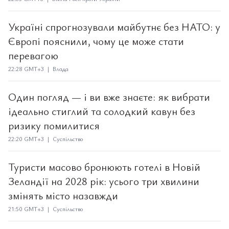
Україні спрогнозували майбутнє без НАТО: у
Європі пояснили, чому це може стати
перевагою
22:28 GMT+3 | Влада
Один погляд — і ви вже знаєте: як вибрати
ідеально стиглий та солодкий кавун без
ризику помилитися
22:20 GMT+3 | Суспільство
Туристи масово бронюють готелі в Новій
Зеландії на 2028 рік: усього три хвилини
змінять місто назавжди
21:50 GMT+3 | Суспільство