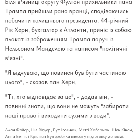
Біля в'язниці округу Фултон прихильники пана
Трампа прийшли рано вранці, сподіваючись
побачити колишнього президента. 44-річний
Рік Херн, бухгалтер з Атланти, приніс із собою
плакат із зображенням Трампа поруч із
Нельсоном Манделою та написом "політичні
в'язні".
"Я відчуваю, що повинен був бути частиною
цього", - сказав пан Херн,
"Ті, хто відповідає за це", - додав він, -
повинні знати, що вони не можуть "забирати
наші права і виходити сухими з води".
Алан Фойєр, Ніл Вігдор, Рут Ігельник, Меггі Хаберман, Шон Кінан,
Анна Беттс і Крістіан Бун зробили внесок у підготовку доповіді.