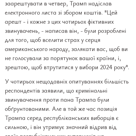
заарештувати в четвер, Трамп надіслав
електронного листа зі збором коштів. "Цей
арешт - і кожне з цих чотирьох фіктивних
звинувачень, - написав він, - були розроблені
для того, щоб вселити страх у серця
американського народу, залякати вас, щоб ви
не голосували за порятунок вашої країни, і,
зрештою, щоб втрутитися у вибори 2024 року".
У чотирьох нещодавніх опитуваннях більшість
респондентів заявили, що кримінальні
звинувачення проти пана Трампа були
обґрунтованими. Але в той же час позиція
Трампа серед республіканських виборців є
сильною, і він утримує значний відрив від
своїх республіканських суперників на