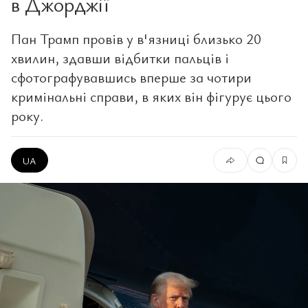
в Джорджії
Пан Трамп провів у в'язниці близько 20
хвилин, здавши відбитки пальців і
сфотографувавшись вперше за чотири
кримінальні справи, в яких він фігурує цього
року.
UA