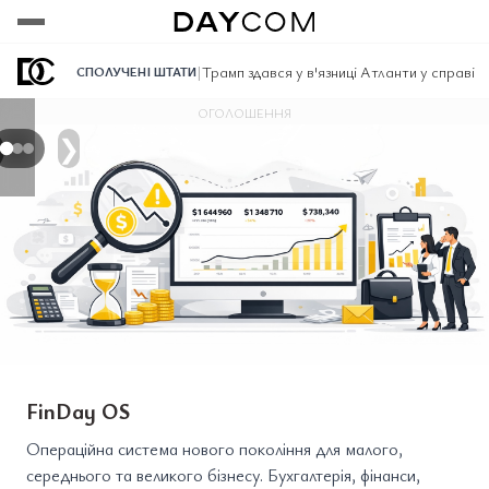
Переглянути
Переглянути
Переглянути
|
Трамп здався у в'язниці Атланти у справі 
СПОЛУЧЕНІ ШТАТИ
ОГОЛОШЕННЯ
❯
FinDay OS
Операційна система нового покоління для малого,
середнього та великого бізнесу. Бухгалтерія, фінанси,