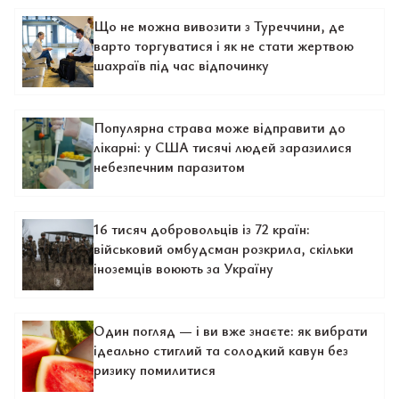
Що не можна вивозити з Туреччини, де
варто торгуватися і як не стати жертвою
шахраїв під час відпочинку
Популярна страва може відправити до
лікарні: у США тисячі людей заразилися
небезпечним паразитом
16 тисяч добровольців із 72 країн:
військовий омбудсман розкрила, скільки
іноземців воюють за Україну
Один погляд — і ви вже знаєте: як вибрати
ідеально стиглий та солодкий кавун без
ризику помилитися