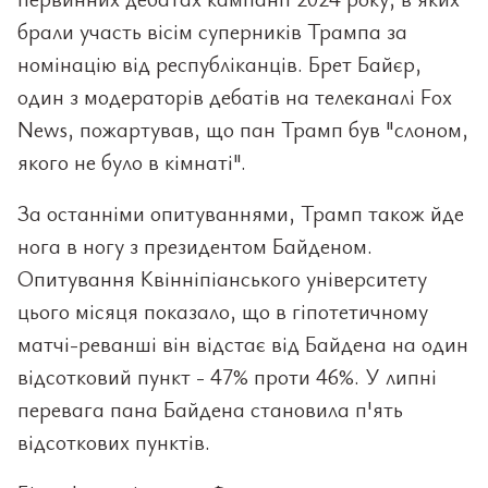
брали участь вісім суперників Трампа за
номінацію від республіканців. Брет Байєр,
один з модераторів дебатів на телеканалі Fox
News, пожартував, що пан Трамп був "слоном,
якого не було в кімнаті".
За останніми опитуваннями, Трамп також йде
нога в ногу з президентом Байденом.
Опитування Квінніпіанського університету
цього місяця показало, що в гіпотетичному
матчі-реванші він відстає від Байдена на один
відсотковий пункт - 47% проти 46%. У липні
перевага пана Байдена становила п'ять
відсоткових пунктів.