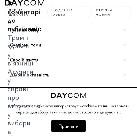
0
коментарі
ПЕРША
ЩОДЕННА
СТРІЧКА
ШПАЛЬТА
ГАЗЕТА
НОВИН
до
публікації:
Новини світу
Трамп
здався
Суспільні теми
у
Спосіб життя
в'язниці
Атланти
Ділова активність
у
справі
Більше новин
про
втручання
Додатково
Веб-сайт газети Дейком використовує «cookies» та інші інтернет-
сервіси для збору технічних даних стосовно відвідувачів...
у
Підписатися
вибори
Прийняти
Керувати моїм обліковим записом
в
Авторська колонка