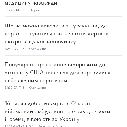
медицину назавжди
07:20 GMT+3 | Наука
Що не можна вивозити з Туреччини, де
варто торгуватися і як не стати жертвою
шахраїв під час відпочинку
23:50 GMT+3 | Суспільство
Популярна страва може відправити до
лікарні: у США тисячі людей заразилися
небезпечним паразитом
23:20 GMT+3 | Суспільство
16 тисяч добровольців із 72 країн:
військовий омбудсман розкрила, скільки
іноземців воюють за Україну
22:35 GMT+3 | Війна Росії проти України