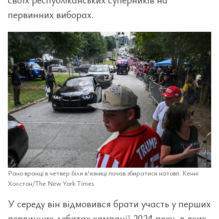
первинних виборах.
Рано вранці в четвер біля в'язниці почав збиратися натовп. Кенні
Холстон/The New York Times
У середу він відмовився брати участь у перших
первинних дебатах кампанії 2024 року, в яких