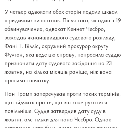
У четвер адвокати обох сторін подали шквал
юридичних клопотань. Після того, як один з 19
обвинувачених, адвокат Кеннет Чесбро,
зажадав якнайшвидшого судового розгляду,
Фані Т. Вілліс, окружний прокурор округу
Фултон, яка веде цю справу, попросила суддю
призначити дату судового засідання на 23
жовтня, на кілька місяців раніше, ніж вона
просила спочатку.
Пан Трамп заперечував проти таких термінів,
що свідчить про те, що він хоче рухатися
повільніше. Суддя затвердив дату суду в
жовтні, але тільки для пана Чесбро. Однак
остаточна дата будь-якого судового процесу