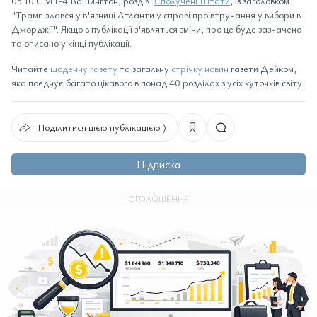
05:10 GMT-4 Вашингтон, розділ:
Сполучені Штати
, із заголовком:
"Трамп здався у в'язниці Атланти у справі про втручання у вибори в
Джорджії". Якщо в публікації з'являться зміни, про це буде зазначено
та описано у кінці публікації.
Читайте
щоденну газету
та загальну
стрічку новин
газети Дейком,
яка поєднує багато цікавого в понад 40 розділах з усіх куточків світу.
Поділитися цією публікацією ⟩
Підписка
ОГОЛОШЕННЯ