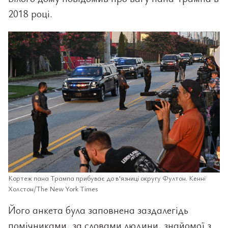
2018 році.
Кортеж пана Трампа прибуває до в'язниці округу Фултон. Кенні
Холстон/The New York Times
Його анкета була заповнена заздалегідь
помічниками, за словами людини, знайомої з