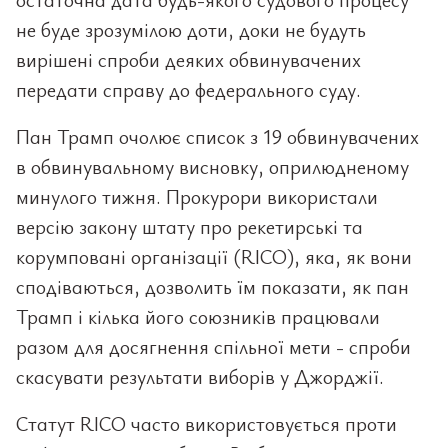
не буде зрозумілою доти, доки не будуть
вирішені спроби деяких обвинувачених
передати справу до федерального суду.
Пан Трамп очолює список з 19 обвинувачених
в обвинувальному висновку, оприлюдненому
минулого тижня. Прокурори використали
версію закону штату про рекетирські та
корумповані організації (RICO), яка, як вони
сподіваються, дозволить їм показати, як пан
Трамп і кілька його союзників працювали
разом для досягнення спільної мети - спроби
скасувати результати виборів у Джорджії.
Статут RICO часто використовується проти