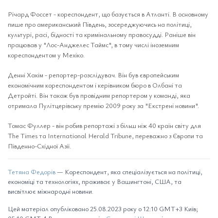
Річард Фоссет - кореспондент, що базується в Атланті. В основному
пише про американський Південь, зосереджуючись на політиці,
культурі, расі, бідності та кримінальному правосудді. Раніше він
працював у "Лос-Анджелес Таймс", в тому числі іноземним
кореспондентом у Мехіко.
Денні Хакім - репортер-розслідувач. Він був європейським
економічним кореспондентом і керівником бюро в Олбані та
Детройті. Він також був провідним репортером у команді, яка
отримала Пулітцерівську премію 2009 року за "Екстрені новини".
Томас Фуллер - він робив репортажі з більш ніж 40 країн світу для
The Times та International Herald Tribune, переважно з Європи та
Південно-Східної Азії.
Тетяна Федорів
— Кореспондент, яка спеціалізується на політиці,
економіці та технологіях, проживає у Вашингтоні, США, та
висвітлює міжнародні новини.
Цей матеріал опубліковано 25.08.2023 року о 12:10 GMT+3 Київ;