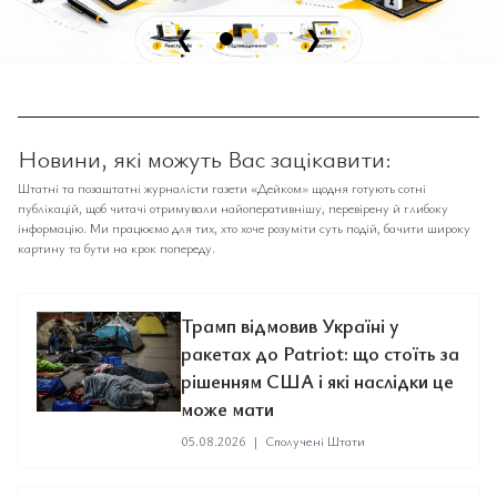
❮
❯
Новини, які можуть Вас зацікавити:
Штатні та позаштатні журналісти газети «Дейком» щодня готують сотні
публікацій, щоб читачі отримували найоперативнішу, перевірену й глибоку
інформацію. Ми працюємо для тих, хто хоче розуміти суть подій, бачити широку
картину та бути на крок попереду.
Трамп відмовив Україні у
ракетах до Patriot: що стоїть за
рішенням США і які наслідки це
може мати
05.08.2026
|
Сполучені Штати