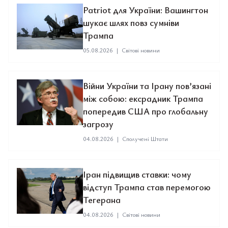
Patriot для України: Вашингтон
шукає шлях повз сумніви
Трампа
05.08.2026
|
Світові новини
Війни України та Ірану пов’язані
між собою: ексрадник Трампа
попередив США про глобальну
загрозу
04.08.2026
|
Сполучені Штати
Іран підвищив ставки: чому
відступ Трампа став перемогою
Тегерана
04.08.2026
|
Світові новини