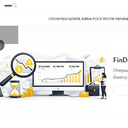
Переглянути
Переглянути
Переглянути
Переглянути
Переглянути
СПОЛУЧЕНІ ШТАТИ
,
ВІЙНА РОСІЇ ПРОТИ УКРАЇН
❯
FinD
Операці
бізнесу