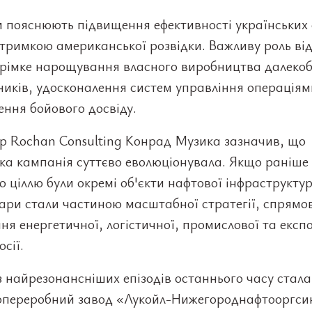
 пояснюють підвищення ефективності українських 
тримкою американської розвідки. Важливу роль від
трімке нарощування власного виробництва далекоб
ників, удосконалення систем управління операціям
ння бойового досвіду.
р Rochan Consulting Конрад Музика зазначив, що
ка кампанія суттєво еволюціонувала. Якщо раніше
 ціллю були окремі об'єкти нафтової інфраструктур
ари стали частиною масштабної стратегії, спрямо
ня енергетичної, логістичної, промислової та експ
осії.
 найрезонансніших епізодів останнього часу стала
опереробний завод «Лукойл-Нижегороднафтооргсин