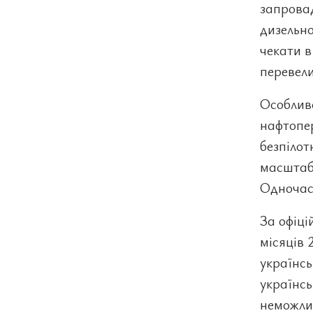
запрова
дизельно
чекати в
перевели
Особлив
нафтопер
безпілот
масштабн
Одночасн
За офіц
місяців 
українс
українсь
неможли