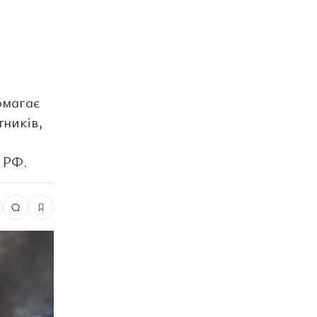
омагає
тників,
 РФ.