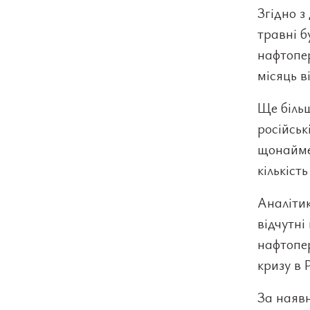
Згідно з
травні б
нафтопе
місяць в
Ще більш
російськ
щонайме
кількіст
Аналітик
відчутні
нафтопе
кризу в 
За наявн