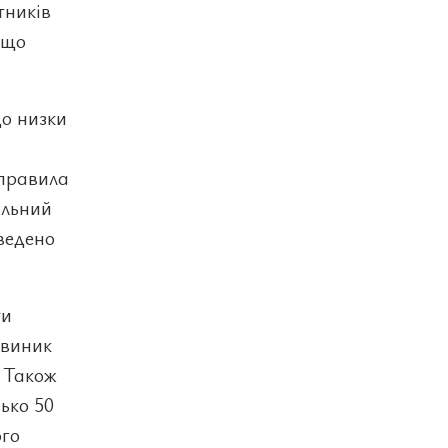
тників
 що
до низки
 правила
ільний
ведено
ти
 виник
. Також
ько 50
ого