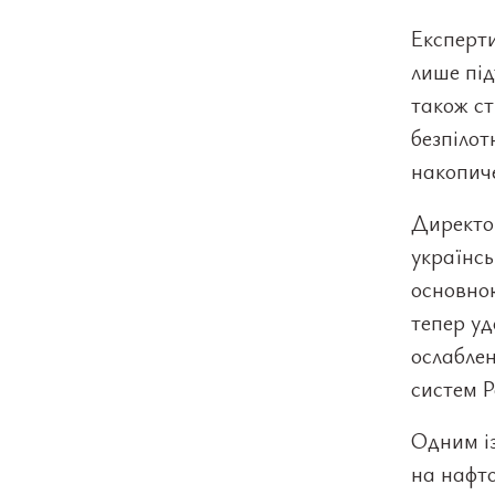
Експерти
лише під
також с
безпілот
накопиче
Директо
українсь
основною
тепер уд
ослаблен
систем Р
Одним із
на нафт