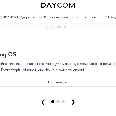
|
Удари стали у 11 разів потужнішими: FT розкрила, як США 
И
,
ПОЛІТИКА
ОГОЛОШЕННЯ
ay OS
йна система нового покоління для малого, середнього та велико
. Бухгалтерія, фінанси, аналітика в одному екрані.
Переглянути
❮
❯