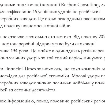
 даними аналітичної компанії Rochan Consulting, л
уло зафіксовано 16 успішних ударів по російських
реробних заводах. Це стало рекордним показником
ід початку повномасштабної війни.
 показовою є загальна статистика. Від початку 20
і нафтопереробні підприємства були атаковані
нше 194 рази. Це майже в одинадцять разів пере
ь аналогічних ударів за той самий період минулого 
и Financial Times зазначають, що така кампанія в
 наслідки для російської економіки. Масові удари п
реробних заводах значно посилили найбільшу пали
Росії за останнє десятиліття.
ою інформацією, понад половина російських регіо