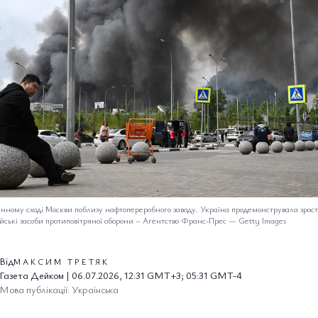
енному сході Москви поблизу нафтопереробного заводу. Україна продемонструвала зрост
йські засоби протиповітряної оборони
–
Агентство Франс-Прес — Getty Images
Від
МАКСИМ ТРЕТЯК
Газета Дейком | 06.07.2026, 12:31 GMT+3; 05:31 GMT-4
Мова публікації: Українська