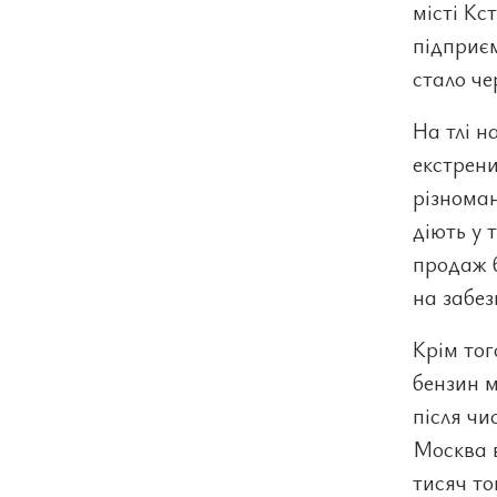
місті Кс
підприє
стало че
На тлі н
екстрени
різнома
діють у 
продаж б
на забез
Крім тог
бензин 
після чи
Москва в
тисяч то