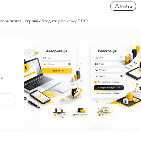
Увійти
допомагають Україні обходити російську ППО
го