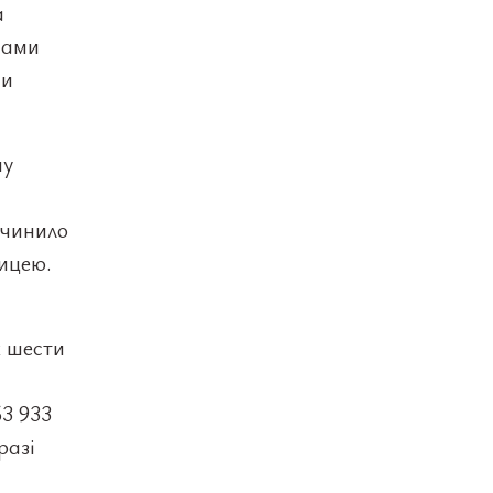
а
нами
ни
.
му
ичинило
лицею.
х шести
3 933
разі