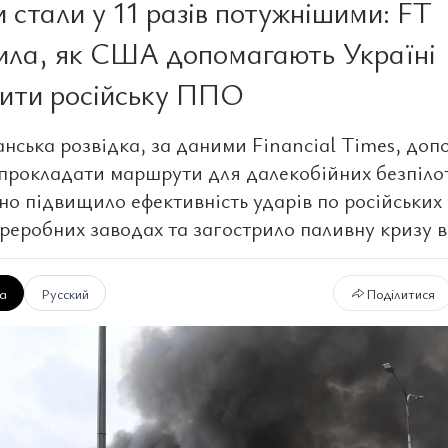
 стали у 11 разів потужнішими: FT
ила, як США допомагають Україні
ити російську ППО
нська розвідка, за даними Financial Times, доп
 прокладати маршрути для далекобійних безпіло
но підвищило ефективність ударів по російських
реробних заводах та загострило паливну кризу в
ка
Русский
Поділитися