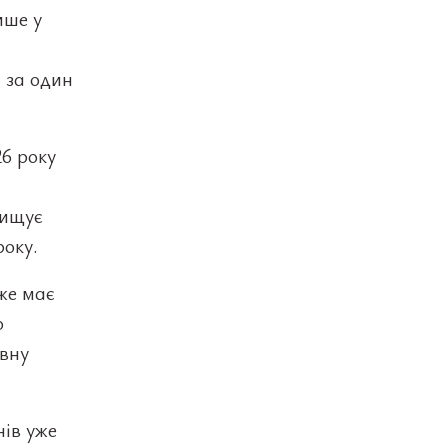
ише у
 за один
26 року
вищує
року.
же має
о
вну
нів уже