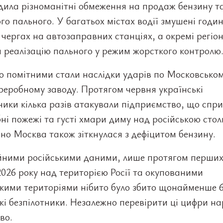
дила різноманітні обмеження на продаж бензину т
го пального. У багатьох містах водії змушені годи
 чергах на автозаправних станціях, а окремі регіо
 реалізацію пального у режим жорсткого контролю
о помітними стали наслідки ударів по Московсько
еробному заводу. Протягом червня українські
ники кілька разів атакували підприємство, що спр
і пожежі та густі хмари диму над російською сто
о Москва також зіткнулася з дефіцитом бензину.
ійними російськими даними, лише протягом перши
2026 року над територією Росії та окупованими
ькими територіями нібито було збито щонайменше 6
кі безпілотники. Незалежно перевірити ці цифри на
во.