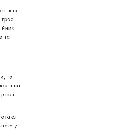
атак не
іграє
ійних
и та
и, то
ваної на
ортної
 атака
тез» у