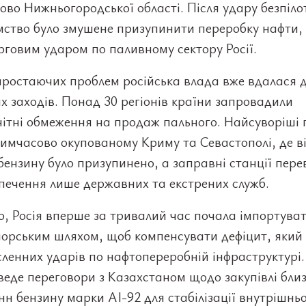
тово Нижньогородської області. Після удару безпіло
мство було змушене призупинити переробку нафти,
рговим ударом по паливному сектору Росії.
аростаючих проблем російська влада вже вдалася 
х заходів. Понад 30 регіонів країни запровадили
нітні обмеження на продаж пального. Найсуворіші
тимчасово окупованому Криму та Севастополі, де в
ензину було призупинено, а заправні станції пере
печення лише державних та екстрених служб.
о, Росія вперше за тривалий час почала імпортува
морським шляхом, щоб компенсувати дефіцит, який
сленних ударів по нафтопереробній інфраструктурі
еде переговори з Казахстаном щодо закупівлі близ
нн бензину марки АІ-92 для стабілізації внутрішнь