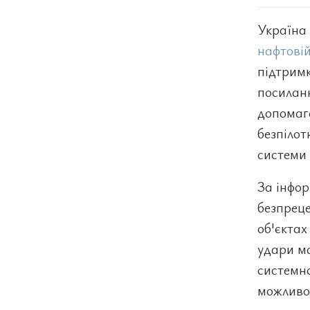
Україна 
нафтовій
підтримк
посилан
допомаг
безпілот
системи 
За інфор
безпреце
об'єктах
удари ма
системно
можливос