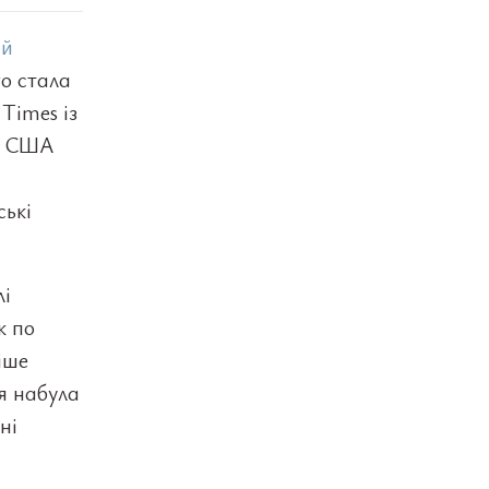
ій
го стала
Times із
в, США
ські
лі
к по
іше
я набула
ні