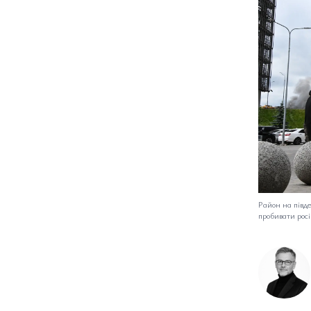
Район на півд
пробивати росі