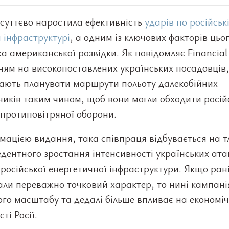
суттєво наростила ефективність
ударів по російськ
 інфраструктурі
, а одним із ключових факторів цьо
а американської розвідки. Як повідомляє Financial 
ням на високопоставлених українських посадовці
ають планувати маршрути польоту далекобійних
ників таким чином, щоб вони могли обходити росій
протиповітряної оборони.
мацією видання, така співпраця відбувається на т
дентного зростання інтенсивності українських ата
 російської енергетичної інфраструктури. Якщо ран
ли переважно точковий характер, то нині кампані
го масштабу та дедалі більше впливає на економіч
ті Росії.