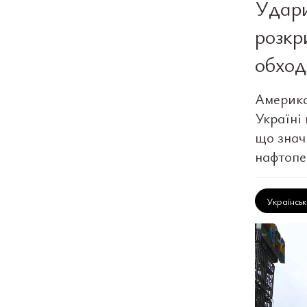
Удари
розкр
обход
Америка
Україні
що знач
нафтопе
Українсь