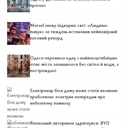
прогноз
Marvel знову підкорює світ: «Людина-
павук» за тиждень встановив неймовірний
касовий рекорд
Одеса пережила одну з наймасштабніших
атак: місто залишилося без світла й води, є
постраждалі
Електрокар біля дому може стати великою
проблемою: електрик попередив про
небезпечну помилку
Японський авторинок здригнувся: BYD