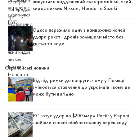
випустила наддешевий електромобіль, який
кидає виклик Nissan, Honda та Suzuki
Одеса пережила одну з найважчих ночей:
удари ракет і дронів залишили місто без
світла та води
Європейські новини:
Від підтримки до напруги: чому у Польщі
змінюється ставлення до українців і кому це
може бути вигідно
ЄС готує удар по $200 млрд Росії: у Європі
знайшли спосіб обійти головну перешкоду