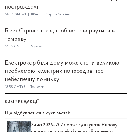
постраждалі
14:06 GMT+3 | Війна Росії проти України
Біллі Стрінгс грає, щоб не повернутися в
темряву
14:05 GMT+3 | Музика
Електрокар біля дому може стати великою
проблемою: електрик попередив про
небезпечну помилку
13:58 GMT+3 | Технології
ВИБІР РЕДАКЦІЇ
Що відбувається в суспільстві:
Зима 2026–2027 може здивувати Європу:
одразу дві океанічні аномалії змінюють