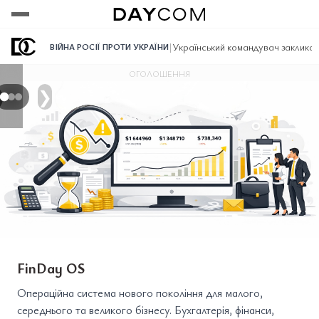
Переглянути
Переглянути
Переглянути
|
Український командувач закликає
ВІЙНА РОСІЇ ПРОТИ УКРАЇНИ
ОГОЛОШЕННЯ
❯
FinDay OS
Операційна система нового покоління для малого,
середнього та великого бізнесу. Бухгалтерія, фінанси,