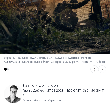
Українські військові ведуть вогонь біля нещодавно відвойованого міста
Куп&#039;янськ Харківської області 23 вересня 2022 року.
–
Костянтин Ліберов
⟨
⟩
Від
ЄГОР ДАНИЛОВ
Газета Дейком | 27.08.2023, 11:50 GMT+3; 04:50 GMT-
4
Мова публікації: Українська