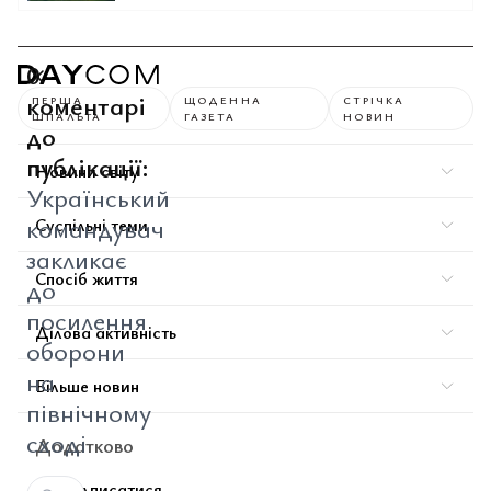
0
коментарі
ПЕРША
ЩОДЕННА
СТРІЧКА
ШПАЛЬТА
ГАЗЕТА
НОВИН
до
публікації:
Новини світу
Український
командувач
Суспільні теми
закликає
Спосіб життя
до
посилення
Ділова активність
оборони
на
Більше новин
північному
сході
Додатково
Підписатися