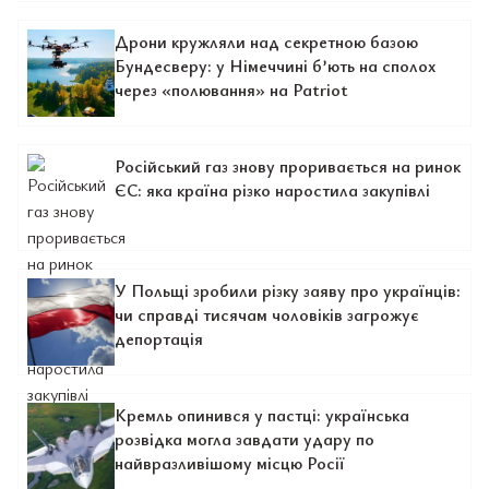
Дрони кружляли над секретною базою
Бундесверу: у Німеччині б’ють на сполох
через «полювання» на Patriot
Російський газ знову проривається на ринок
ЄС: яка країна різко наростила закупівлі
У Польщі зробили різку заяву про українців:
чи справді тисячам чоловіків загрожує
депортація
Кремль опинився у пастці: українська
розвідка могла завдати удару по
найвразливішому місцю Росії