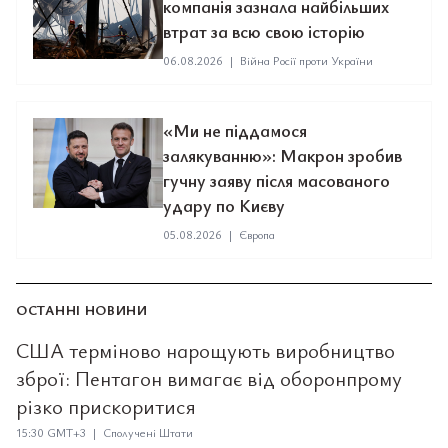
компанія зазнала найбільших
втрат за всю свою історію
06.08.2026
|
Війна Росії проти України
«Ми не піддамося
залякуванню»: Макрон зробив
гучну заяву після масованого
удару по Києву
05.08.2026
|
Європа
ОСТАННІ НОВИНИ
США терміново нарощують виробництво
зброї: Пентагон вимагає від оборонпрому
різко прискоритися
15:30 GMT+3 | Сполучені Штати