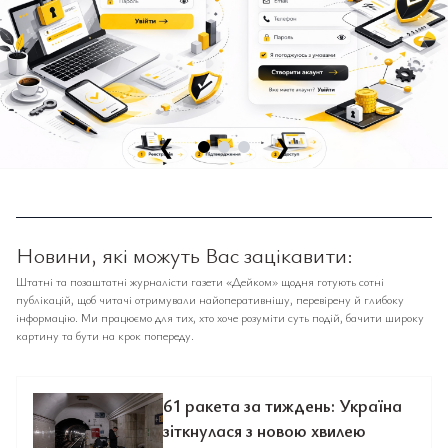
❮
❯
Новини, які можуть Вас зацікавити:
Штатні та позаштатні журналісти газети «Дейком» щодня готують сотні
публікацій, щоб читачі отримували найоперативнішу, перевірену й глибоку
інформацію. Ми працюємо для тих, хто хоче розуміти суть подій, бачити широку
картину та бути на крок попереду.
61 ракета за тиждень: Україна
зіткнулася з новою хвилею