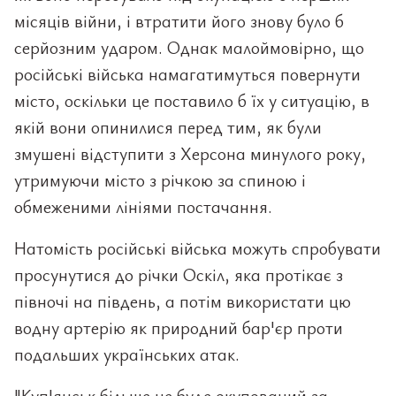
місяців війни, і втратити його знову було б
серйозним ударом. Однак малоймовірно, що
російські війська намагатимуться повернути
місто, оскільки це поставило б їх у ситуацію, в
якій вони опинилися перед тим, як були
змушені відступити з Херсона минулого року,
утримуючи місто з річкою за спиною і
обмеженими лініями постачання.
Натомість російські війська можуть спробувати
просунутися до річки Оскіл, яка протікає з
півночі на південь, а потім використати цю
водну артерію як природний бар'єр проти
подальших українських атак.
"Куп'янськ більше не буде окупований за