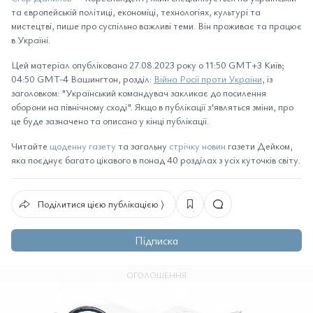
та європейській політиці, економіці, технологіях, культурі та
мистецтві, пише про суспільно важливі теми. Він проживає та працює
в Україні.
Цей матеріал опубліковано 27.08.2023 року о 11:50 GMT+3 Київ;
04:50 GMT-4 Вашингтон, розділ:
Війна Росії проти України
, із
заголовком: "Український командувач закликає до посилення
оборони на північному сході". Якщо в публікації з'являться зміни, про
це буде зазначено та описано у кінці публікації.
Читайте
щоденну газету
та загальну
стрічку новин
газети Дейком,
яка поєднує багато цікавого в понад 40 розділах з усіх куточків світу.
Поділитися цією публікацією ⟩
Підписка
ОГОЛОШЕННЯ