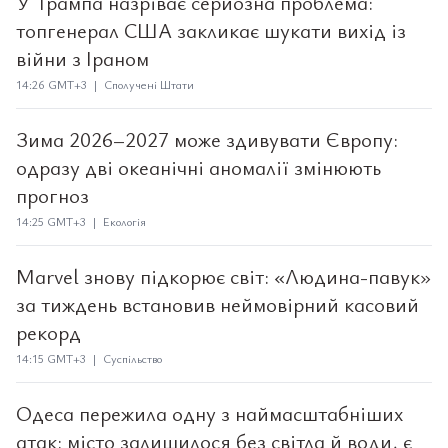
У Трампа назріває серйозна проблема:
топгенерал США закликає шукати вихід із
війни з Іраном
14:26 GMT+3 | Сполучені Штати
Зима 2026–2027 може здивувати Європу:
одразу дві океанічні аномалії змінюють
прогноз
14:25 GMT+3 | Екологія
Marvel знову підкорює світ: «Людина-павук»
за тиждень встановив неймовірний касовий
рекорд
14:15 GMT+3 | Суспільство
Одеса пережила одну з наймасштабніших
атак: місто залишилося без світла й води, є