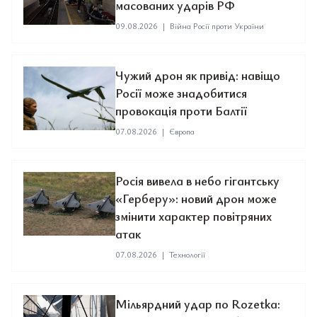
масованих ударів РФ
09.08.2026
|
Війна Росії проти України
Чужий дрон як привід: навіщо
Росії може знадобитися
провокація проти Балтії
07.08.2026
|
Європа
Росія вивела в небо гігантську
«Герберу»: новий дрон може
змінити характер повітряних
атак
07.08.2026
|
Технології
Мільярдний удар по Rozetka: