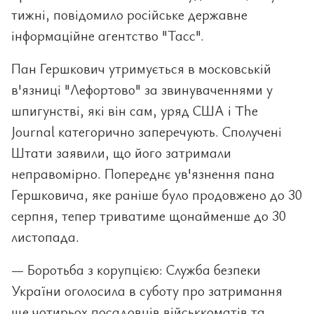
тижні, повідомило російське державне
інформаційне агентство "Тасс".
Пан Гершкович утримується в московській
в'язниці "Лефортово" за звинуваченнями у
шпигунстві, які він сам, уряд США і The
Journal категорично заперечують. Сполучені
Штати заявили, що його затримали
неправомірно. Попереднє ув'язнення пана
Гершковича, яке раніше було продовжено до 30
серпня, тепер триватиме щонайменше до 30
листопада.
— Боротьба з корупцією: Служба безпеки
України оголосила в суботу про затримання
ще чотирьох посадовців військкоматів та