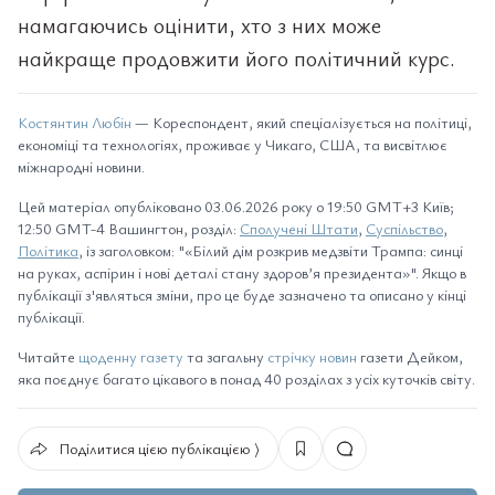
намагаючись оцінити, хто з них може
найкраще продовжити його політичний курс.
Костянтин Любін
— Кореспондент, який спеціалізується на політиці,
економіці та технологіях, проживає у Чикаго, США, та висвітлює
міжнародні новини.
Цей матеріал опубліковано 03.06.2026 року о 19:50 GMT+3 Київ;
12:50 GMT-4 Вашингтон, розділ:
Сполучені Штати
,
Суспільство
,
Політика
, із заголовком: "«Білий дім розкрив медзвіти Трампа: синці
на руках, аспірин і нові деталі стану здоров’я президента»". Якщо в
публікації з'являться зміни, про це буде зазначено та описано у кінці
публікації.
Читайте
щоденну газету
та загальну
стрічку новин
газети Дейком,
яка поєднує багато цікавого в понад 40 розділах з усіх куточків світу.
Поділитися цією публікацією ⟩