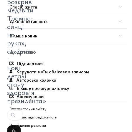
розкрив
Спосіб життя
медзвіти
Трампа:
Ділова активність
синці
на
Більше новин
руках,
аспірин
Додатково
і
Підписатися
нові
Керувати моїм обліковим записом
деталі
Авторська колонка
стану
Більше про журналістику
здоров’я
Ліцензування
президента»
Використання вмісту
Соціальна відповідальність
Розміщення реклами
Усі