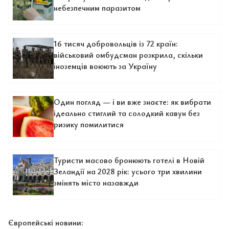
небезпечним паразитом
16 тисяч добровольців із 72 країн:
військовий омбудсман розкрила, скільки
іноземців воюють за Україну
Один погляд — і ви вже знаєте: як вибрати
ідеально стиглий та солодкий кавун без
ризику помилитися
Туристи масово бронюють готелі в Новій
Зеландії на 2028 рік: усього три хвилини
змінять місто назавжди
Європейські новини: