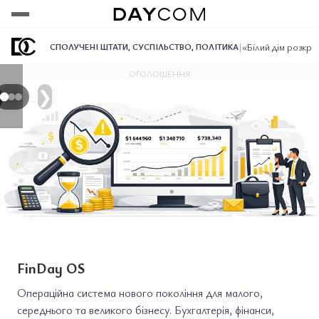
Переглянути
Переглянути
Переглянути
|
«Білий дім розкри
СПОЛУЧЕНІ ШТАТИ
,
СУСПІЛЬСТВО
,
ПОЛІТИКА
ОГОЛОШЕННЯ
❯
FinDay OS
Операційна система нового покоління для малого,
середнього та великого бізнесу. Бухгалтерія, фінанси,