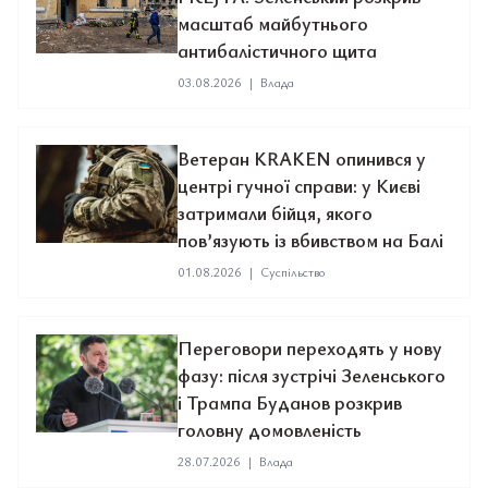
масштаб майбутнього
антибалістичного щита
03.08.2026
|
Влада
Ветеран KRAKEN опинився у
центрі гучної справи: у Києві
затримали бійця, якого
пов’язують із вбивством на Балі
01.08.2026
|
Суспільство
Переговори переходять у нову
фазу: після зустрічі Зеленського
і Трампа Буданов розкрив
головну домовленість
28.07.2026
|
Влада