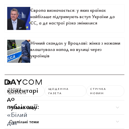
Європа визначається: у яких країнах
найбільше підтримують вступ України до
ЄС, а де настрої різко змінилися
Нічний скандал у Вроцлаві: жінка з ножами
влаштувала напад на вулиці через
українців
0
коментарі
ПЕРША
ЩОДЕННА
СТРІЧКА
ШПАЛЬТА
ГАЗЕТА
НОВИН
до
публікації:
Новини світу
«Білий
дім
Суспільні теми