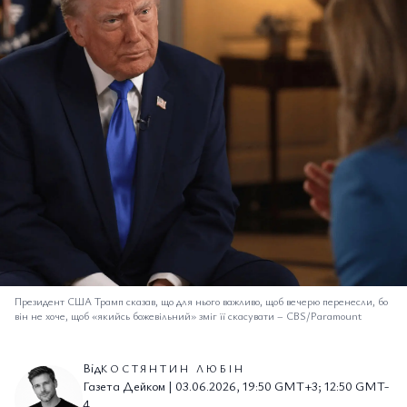
Президент США Трамп сказав, що для нього важливо, щоб вечерю перенесли, бо
він не хоче, щоб «якийсь божевільний» зміг її скасувати
–
CBS/Paramount
Від
КОСТЯНТИН ЛЮБІН
Газета Дейком | 03.06.2026, 19:50 GMT+3; 12:50 GMT-
4