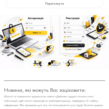
Переглянути
❮
❯
Новини, які можуть Вас зацікавити:
Штатні та позаштатні журналісти газети «Дейком» щодня готують сотні
публікацій, щоб читачі отримували найоперативнішу, перевірену й глибоку
інформацію. Ми працюємо для тих, хто хоче розуміти суть подій, бачити широку