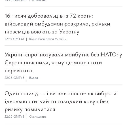
16 тисяч добровольців із 72 країн:
військовий омбудсман розкрила, скільки
іноземців воюють за Україну
22:35 GMT+3 | Війна Росії проти України
Україні спрогнозували майбутнє без НАТО: у
Європі пояснили, чому це може стати
перевагою
22:28 GMT+3 | Влада
Один погляд — і ви вже знаєте: як вибрати
ідеально стиглий та солодкий кавун без
ризику помилитися
22:20 GMT+3 | Суспільство