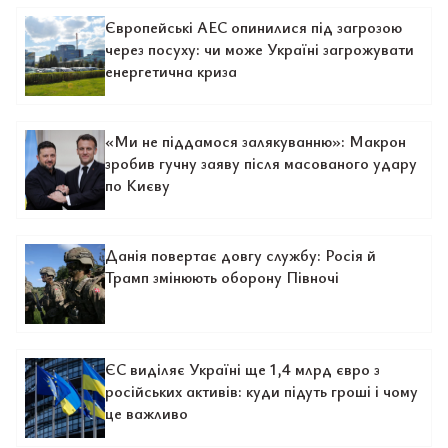
Європейські АЕС опинилися під загрозою
через посуху: чи може Україні загрожувати
енергетична криза
«Ми не піддамося залякуванню»: Макрон
зробив гучну заяву після масованого удару
по Києву
Данія повертає довгу службу: Росія й
Трамп змінюють оборону Півночі
ЄС виділяє Україні ще 1,4 млрд євро з
російських активів: куди підуть гроші і чому
це важливо