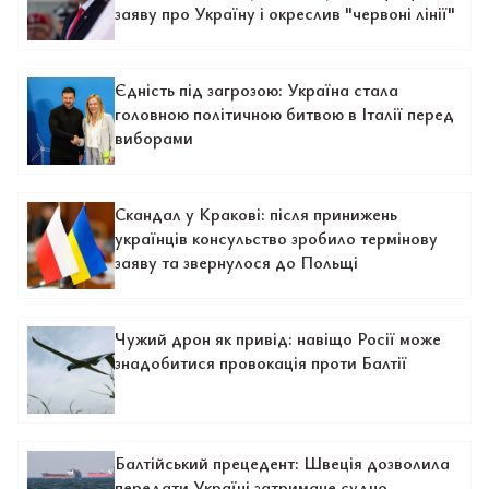
заяву про Україну і окреслив "червоні лінії"
Єдність під загрозою: Україна стала
головною політичною битвою в Італії перед
виборами
Скандал у Кракові: після принижень
українців консульство зробило термінову
заяву та звернулося до Польщі
Чужий дрон як привід: навіщо Росії може
знадобитися провокація проти Балтії
Балтійський прецедент: Швеція дозволила
передати Україні затримане судно