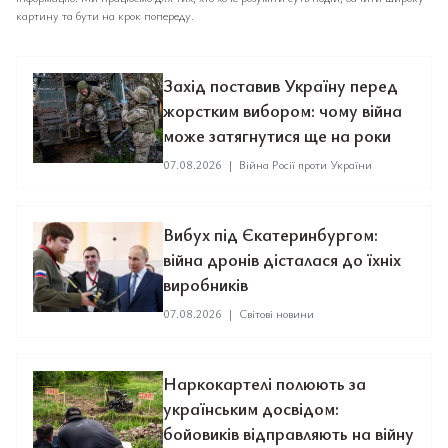
картину та бути на крок попереду.
Захід поставив Україну перед
жорстким вибором: чому війна
може затягнутися ще на роки
07.08.2026
|
Війна Росії проти України
Вибух під Єкатеринбургом:
війна дронів дісталася до їхніх
виробників
07.08.2026
|
Світові новини
Наркокартелі полюють за
українським досвідом:
бойовиків відправляють на війну