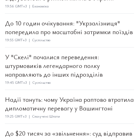
19:56 GMT+3 | Економіка
До 10 годин очікування: "Укрзалізниця"
попередила про масштабні затримки поїздів
19:55 GMT+3 | Суспільство
У "Скелі" почалися переведення:
штурмовиків легендарного полку
направляють до інших підрозділів
19:45 GMT+3 | Суспільство
Надії тануть: чому Україна раптово втратила
дипломатичну перевагу у Вашингтоні
19:25 GMT+3 | Сполучені Штати
До $20 тисяч за «звільнення»: суд відправив