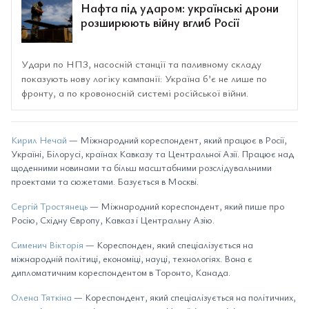
Нафта під ударом: українські дрони
розширюють війну вглиб Росії
Удари по НПЗ, насосній станції та паливному складу
показують нову логіку кампанії: Україна б’є не лише по
фронту, а по кровоносній системі російської війни.
Кирил Нечай
— Міжнародний кореспондент, який працює в Росії,
Україні, Білорусі, країнах Кавказу та Центральної Азії. Працює над
щоденними новинами та більш масштабними розслідувальними
проектами та сюжетами. Базується в Москві.
Сергій Тростянець
— Міжнародний кореспондент, який пише про
Росію, Східну Європу, Кавказ і Центральну Азію.
Сименич Вікторія
— Кореспонден, який спеціалізується на
міжнародній політиці, економіці, науці, технологіях. Вона є
дипломатичним кореспондентом в Торонто, Канада.
Олена Тяткіна
— Кореспондент, який спеціалізується на політичних,