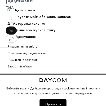
російський
Додатково
тил
Підписатися
Керувати моїм обліковим записом
Авторська колонка
Більше про журналістику
Усі
Ліцензування
Від
DC
Використання вмісту
Соціальна відповідальність
аписати
Розміщення реклами
оментар
За
вашим
Зворотній звʼязок
запитом
Поєднані теми газети
коментарів
не
Copyright © 2026 Газета Дейком
. Всі права захищено.
знайдено.
Веб-сайт газети Дейком використовує «cookies» та інші інтернет-
сервіси для збору технічних даних стосовно відвідувачів...
Корпоративний розділ
Газета Дейком
Угоди та партнерство
Працюйте з нами
Політика конфіденційності
Редакційна політика
Умови обслуговування
Умови продажу
Мапа сайту
Прийняти