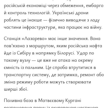
російській економіці через обмеження, ембарго
й контроль технологій. Українські дрони
роблять це інакше — фізично виводячи з ладу
частини інфраструктури, яка працює на війну.
Станція «Лазарево» має інше значення. Вона
пов’язана з маршрутом, яким російська нафта
йде із Сибіру в напрямку Білорусі. Удар по
такому вузлу — це вже не атака на окрему
ємність із пальним. Це спроба втрутитися в
транспортну систему, де затримка, ремонт або
зміна режиму роботи можуть створювати
ширші збої.
Паливна база в Матвєєвому Кургані
розташована поруч із окупованою частиною