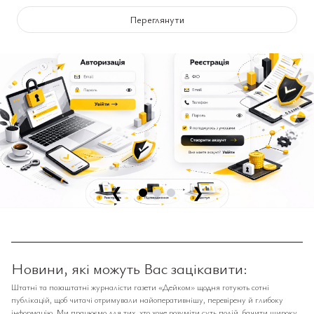
Переглянути
❮
❯
Новини, які можуть Вас зацікавити:
Штатні та позаштатні журналісти газети «Дейком» щодня готують сотні
публікацій, щоб читачі отримували найоперативнішу, перевірену й глибоку
інформацію. Ми працюємо для тих, хто хоче розуміти суть подій, бачити широку