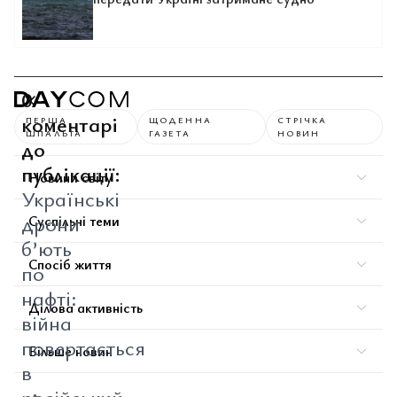
0
коментарі
ПЕРША
ЩОДЕННА
СТРІЧКА
ШПАЛЬТА
ГАЗЕТА
НОВИН
до
публікації:
Новини світу
Українські
дрони
Суспільні теми
б’ють
Спосіб життя
по
нафті:
Ділова активність
війна
повертається
Більше новин
в