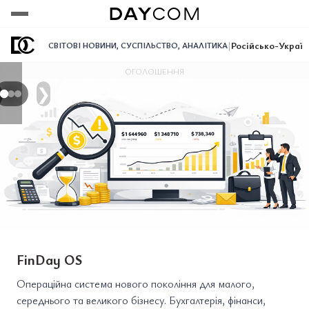
Переглянути
Переглянути
Переглянути
|
Російсько-Україн
СВІТОВІ НОВИНИ
,
СУСПІЛЬСТВО
,
АНАЛІТИКА
ОГОЛОШЕННЯ
❯
FinDay OS
Операційна система нового покоління для малого,
середнього та великого бізнесу. Бухгалтерія, фінанси,