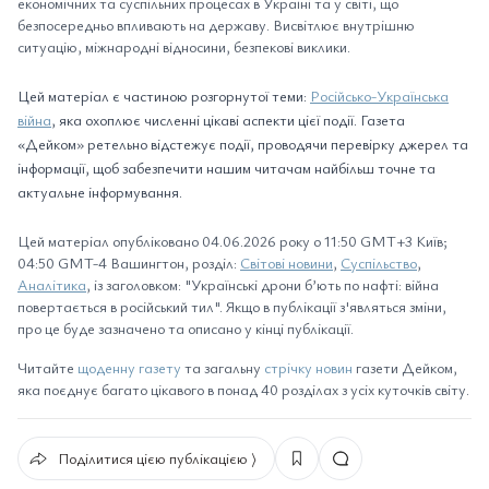
економічних та суспільних процесах в Україні та у світі, що
безпосередньо впливають на державу. Висвітлює внутрішню
ситуацію, міжнародні відносини, безпекові виклики.
Цей матеріал є частиною розгорнутої теми:
Російсько-Українська
війна
, яка охоплює численні цікаві аспекти цієї події. Газета
«Дейком» ретельно відстежує події, проводячи перевірку джерел та
інформації, щоб забезпечити нашим читачам найбільш точне та
актуальне інформування.
Цей матеріал опубліковано 04.06.2026 року о 11:50 GMT+3 Київ;
04:50 GMT-4 Вашингтон, розділ:
Світові новини
,
Суспільство
,
Аналітика
, із заголовком: "Українські дрони б’ють по нафті: війна
повертається в російський тил". Якщо в публікації з'являться зміни,
про це буде зазначено та описано у кінці публікації.
Читайте
щоденну газету
та загальну
стрічку новин
газети Дейком,
яка поєднує багато цікавого в понад 40 розділах з усіх куточків світу.
Поділитися цією публікацією ⟩