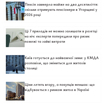
Пенсія завмерла майже на два десятиліття:
скільки отримують пенсіонери в Угорщині у
2026 році
Ці 7 приладів не можна залишати в розетці
на ніч: експерти попередили про ризик
пожежі та зайві витрати
Київ готується до найважчої зими: у КМДА
розповіли, що зміниться для жителів
столиці
Ціни летять вгору, а покупців меншає: що
відбувається з ринком житла в Україні