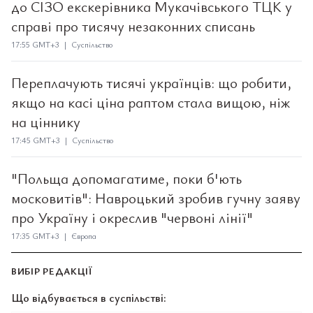
до СІЗО екскерівника Мукачівського ТЦК у
справі про тисячу незаконних списань
17:55 GMT+3 | Суспільство
Переплачують тисячі українців: що робити,
якщо на касі ціна раптом стала вищою, ніж
на ціннику
17:45 GMT+3 | Суспільство
"Польща допомагатиме, поки б'ють
московитів": Навроцький зробив гучну заяву
про Україну і окреслив "червоні лінії"
17:35 GMT+3 | Європа
ВИБІР РЕДАКЦІЇ
Що відбувається в суспільстві: