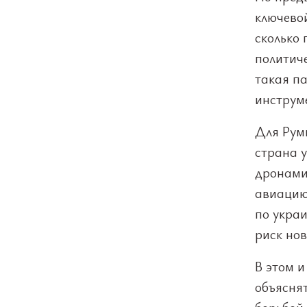
ключевой
сколько 
политич
такая п
инструм
Для Рум
страна 
дронами
авиацию
по укра
риск нов
В этом 
объясня