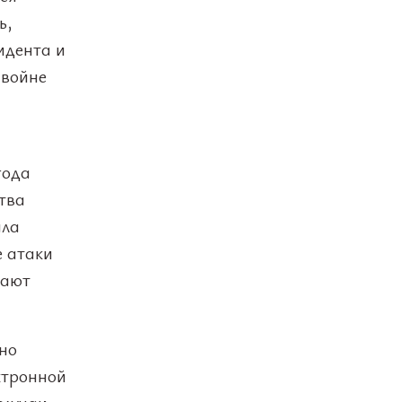
ь,
идента и
 войне
года
тва
ала
е атаки
вают
но
ктронной