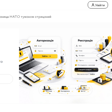
Увійти
границы НАТО туманом отрицаний
го