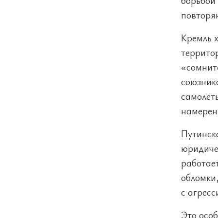
борьбой 
повторяю
Кремль 
террито
«сомнит
союзник
самолеты
намерен
Путинск
юридиче
работае
обломки
с агресс
Это особ