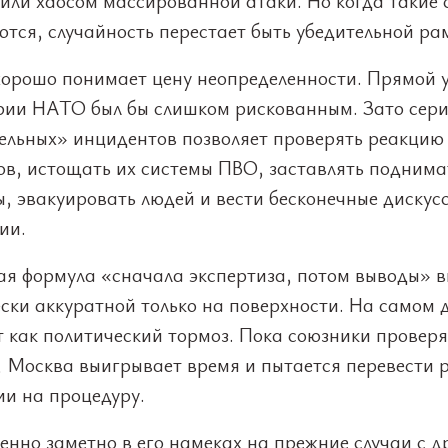
или хаосом массированной атаки. Но когда такие 
тся, случайность перестает быть убедительной ра
хорошо понимает цену неопределенности. Прямой 
рии НАТО был бы слишком рискованным. Зато сер
ельных» инцидентов позволяет проверять реакцию
ов, истощать их системы ПВО, заставлять поднима
, эвакуировать людей и вести бесконечные дискус
ии.
ая формула «сначала экспертиза, потом выводы» в
ски аккуратной только на поверхности. На самом 
т как политический тормоз. Пока союзники провер
, Москва выигрывает время и пытается перевести 
ии на процедуру.
енно заметно в его намеках на прежние случаи с 