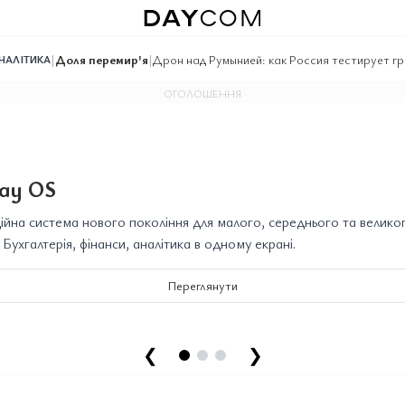
|
Доля перемир'я
|
Дрон над Румынией: как Россия тестирует 
НАЛІТИКА
ОГОЛОШЕННЯ
ay OS
йна система нового покоління для малого, середнього та велико
. Бухгалтерія, фінанси, аналітика в одному екрані.
Переглянути
❮
❯