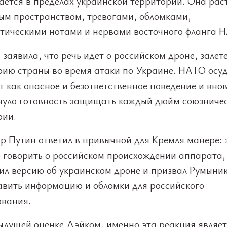
ается в пределах украинской территории. Она рас
ым пространством, тревогами, обломками,
тическими нотами и нервами восточного фланга 
заявила, что речь идет о российском дроне, зале
рию страны во время атаки по Украине. НАТО осу
 как опасное и безответственное поведение и вно
нуло готовность защищать каждый дюйм союзниче
рии.
р Путин ответил в привычной для Кремля манере: 
о говорить о российском происхождении аппарата,
ил версию об украинском дроне и призвал Румыни
авить информацию и обломки для российского
ования.
ыдущей оценке Дэйком, именно эта реакция являет