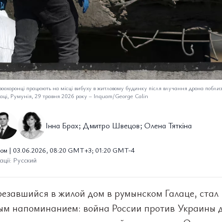
воохоронці працюють на місці вибуху в житловому будинку після влучання дрона поблиз
аці, Румунія, 29 травня 2026 року
–
Inquam/George Calin
Інна Брах; Дмитро Швецов; Олена Тяткіна
ом | 03.06.2026, 08:20 GMT+3; 01:20 GMT-4
ції: Русский
резавшийся в жилой дом в румынском Галаце, стал
ым напоминанием: война России против Украины 