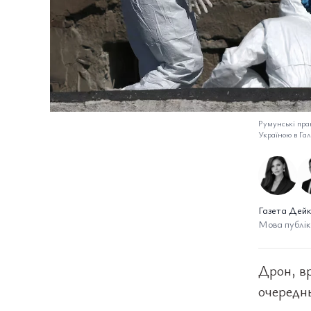
Румунські пра
Україною в Гал
Газета Дейк
Мова публіка
Дрон, в
очередн