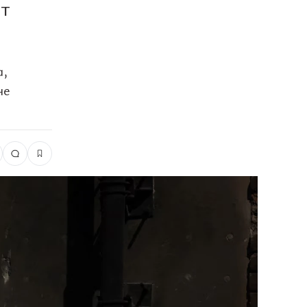
ет
а,
не