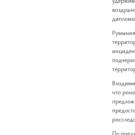
удержив
воздушн
диплома
Румыния 
террито
инцидент
подчерк
террито
Владими
что ран
предлож
предост
расслед
По пред