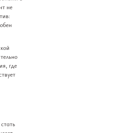
нт не
тив:
собен
ской
ательно
ия, где
ствует
 стать
несет