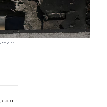
у кордону з
давно не