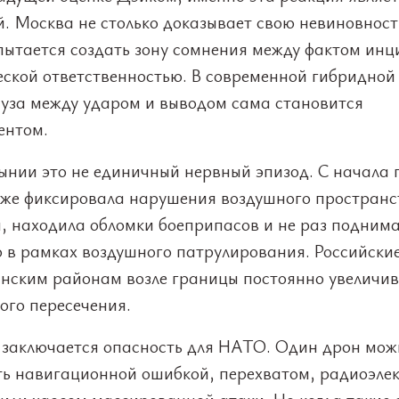
. Москва не столько доказывает свою невиновност
пытается создать зону сомнения между фактом инц
еской ответственностью. В современной гибридной
ауза между ударом и выводом сама становится
ентом.
ынии это не единичный нервный эпизод. С начала 
уже фиксировала нарушения воздушного пространс
, находила обломки боеприпасов и не раз подним
 в рамках воздушного патрулирования. Российски
инским районам возле границы постоянно увеличи
ого пересечения.
и заключается опасность для НАТО. Один дрон мож
ть навигационной ошибкой, перехватом, радиоэле