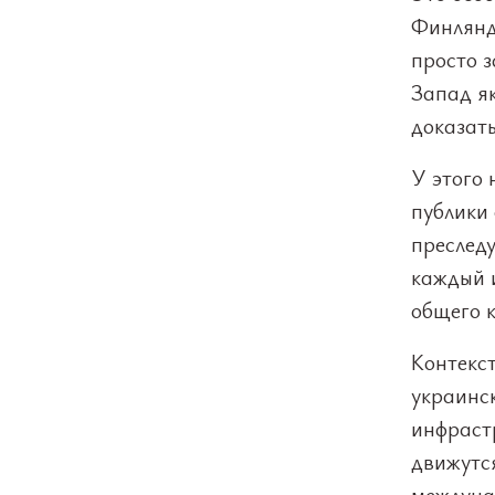
Финлянд
просто 
Запад як
доказать
У этого
публики
преследу
каждый и
общего к
Контекст
украинс
инфраст
движутся
междунар