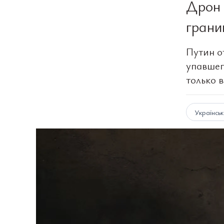
Дрон 
грани
Путин о
упавшег
только 
Українсь