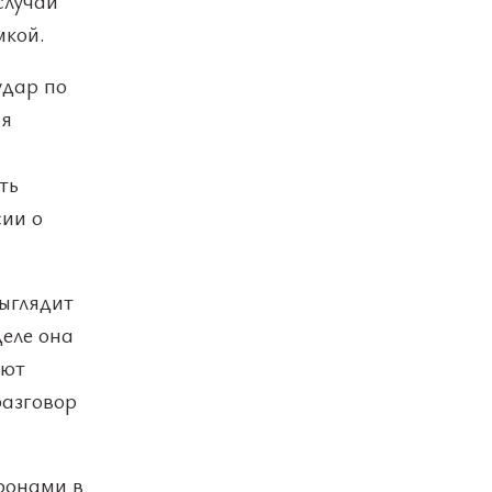
случаи
мкой.
удар по
ия
ть
сии о
ыглядит
деле она
яют
разговор
дронами в