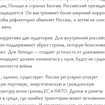
ии, Польше и странах Балтии. Российский президе
защищается. Он выстраивает более широкий нарра
обы рефлекторно обвиняет Россию, а затем не спо
 вину.
 нарратива две аудитории. Для внутренней россий
 он поддерживает образ страны, которую безоснов
ют. Для Запада — создает усталость от доказыван
нцидент должен начинаться с нуля, будто не суще
онтекста войны.
, однако, существует. Россия регулярно атакует
кую портовую, энергетическую и гражданскую
руктуру возле границ ЕС и НАТО. Дроны и ракеты
 в среде, где ошибка траектории может мгновенно
одным кризисом. И ответственность за этот риск 