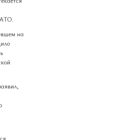
текается
НАТО.
тевшем на
дило
вь
ской
заявил,
ю
ся