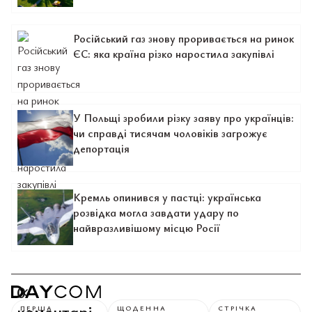
Російський газ знову проривається на ринок
ЄС: яка країна різко наростила закупівлі
У Польщі зробили різку заяву про українців:
чи справді тисячам чоловіків загрожує
депортація
Кремль опинився у пастці: українська
розвідка могла завдати удару по
найвразливішому місцю Росії
0
коментарі
ПЕРША
ЩОДЕННА
СТРІЧКА