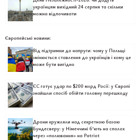
українцям вихідний 24 серпня та скільки
можна відпочивати
Європейські новини:
Від підтримки до напруги: чому у Польщі
змінюється ставлення до українців і кому це
може бути вигідно
ЄС готує удар по $200 млрд Росії: у Європі
знайшли спосіб обійти головну перешкоду
Дрони кружляли над секретною базою
Бундесверу: у Німеччині б’ють на сполох
через «полювання» на Patriot