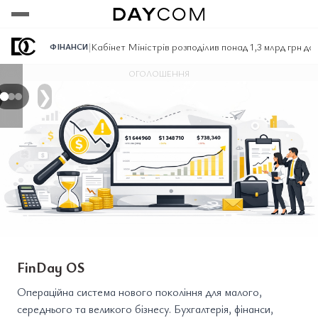
Переглянути
Переглянути
Переглянути
|
Кабінет Міністрів розподілив понад 1,3 млрд грн д
ФІНАНСИ
ОГОЛОШЕННЯ
❯
FinDay OS
Операційна система нового покоління для малого,
середнього та великого бізнесу. Бухгалтерія, фінанси,