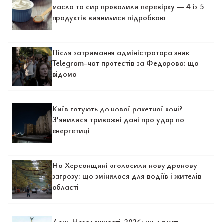
масло та сир провалили перевірку — 4 із 5
продуктів виявилися підробкою
Після затримання адміністратора зник
Telegram-чат протестів за Федорова: що
відомо
Київ готують до нової ракетної ночі?
З’явилися тривожні дані про удар по
енергетиці
На Херсонщині оголосили нову дронову
загрозу: що змінилося для водіїв і жителів
області
День Незалежності-2026: чи дадуть