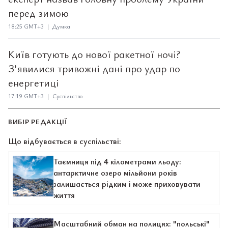
перед зимою
18:25 GMT+3 | Думка
Київ готують до нової ракетної ночі?
З’явилися тривожні дані про удар по
енергетиці
17:19 GMT+3 | Суспільство
ВИБІР РЕДАКЦІЇ
Що відбувається в суспільстві:
Таємниця під 4 кілометрами льоду:
антарктичне озеро мільйони років
залишається рідким і може приховувати
життя
Масштабний обман на полицях: "польські"