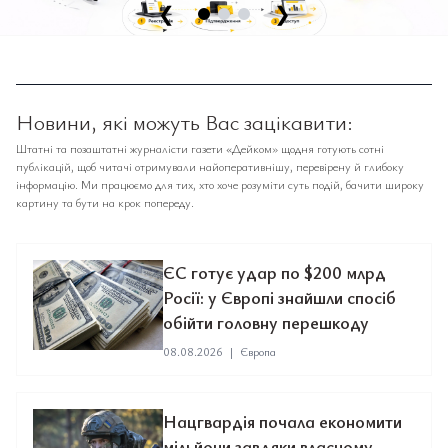
❮
❯
Новини, які можуть Вас зацікавити:
Штатні та позаштатні журналісти газети «Дейком» щодня готують сотні
публікацій, щоб читачі отримували найоперативнішу, перевірену й глибоку
інформацію. Ми працюємо для тих, хто хоче розуміти суть подій, бачити широку
картину та бути на крок попереду.
ЄС готує удар по $200 млрд
Росії: у Європі знайшли спосіб
обійти головну перешкоду
08.08.2026
|
Європа
Нацгвардія почала економити
мільйони завдяки власному