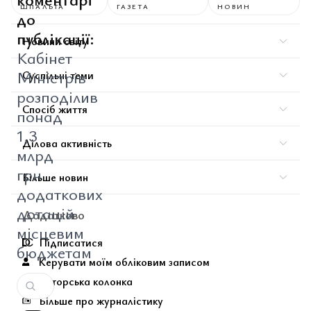
ШПАЛЬТА
ГАЗЕТА
НОВИН
до
публікації:
Новини світу
Кабінет
Міністрів
Суспільні теми
розподілив
Спосіб життя
понад
1,3
Ділова активність
млрд
грн
Більше новин
додаткових
дотацій
Додатково
місцевим
Підписатися
бюджетам
Керувати моїм обліковим записом
Авторська колонка
Більше про журналістику