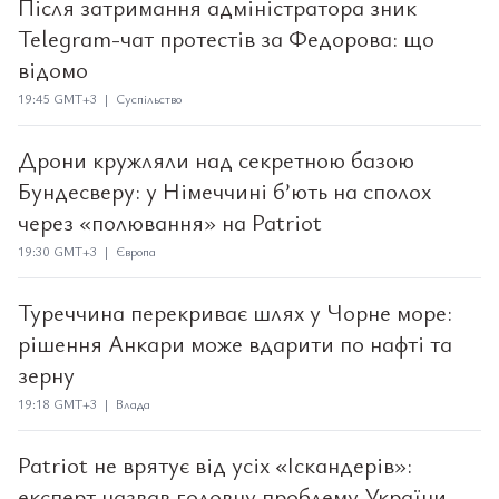
Після затримання адміністратора зник
Telegram-чат протестів за Федорова: що
відомо
19:45 GMT+3 | Суспільство
Дрони кружляли над секретною базою
Бундесверу: у Німеччині б’ють на сполох
через «полювання» на Patriot
19:30 GMT+3 | Європа
Туреччина перекриває шлях у Чорне море:
рішення Анкари може вдарити по нафті та
зерну
19:18 GMT+3 | Влада
Patriot не врятує від усіх «Іскандерів»:
експерт назвав головну проблему України