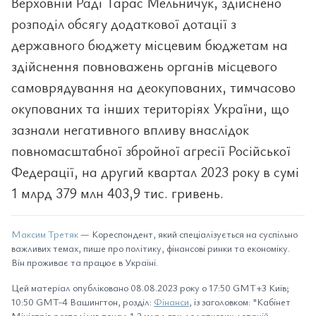
Верховній Раді Тарас Мельничук, здійснено
розподіл обсягу додаткової дотації з
державного бюджету місцевим бюджетам на
здійснення повноважень органів місцевого
самоврядування на деокупованих, тимчасово
окупованих та інших територіях України, що
зазнали негативного впливу внаслідок
повномасштабної збройної агресії Російської
Федерації, на другий квартал 2023 року в сумі
1 млрд 379 млн 403,9 тис. гривень.
Максим Третяк
— Кореспондент, який спеціалізується на суспільно
важливих темах, пише про політику, фінансові ринки та економіку.
Він проживає та працює в Україні.
Цей матеріал опубліковано 08.08.2023 року о 17:50 GMT+3 Київ;
10:50 GMT-4 Вашингтон, розділ:
Фінанси
, із заголовком: "Кабінет
Міністрів розподілив понад 1,3 млрд грн додаткових дотацій