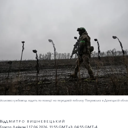
йськовослужбовець ходить по позиції на передовій поблизу Покровська в Донецькій облас
Від
ДМИТРО ВИШНЕВЕЦЬКИЙ
Газета Дейком | 17.06.2026, 11:55 GMT+3; 04:55 GMT-4