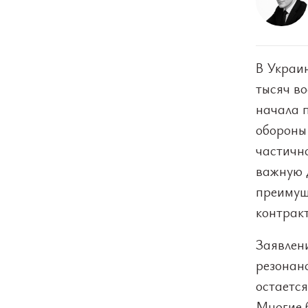
В Украи
тысяч в
начала 
обороны
частичн
важную д
преимущ
контрак
Заявлен
резонан
остается
Многие б