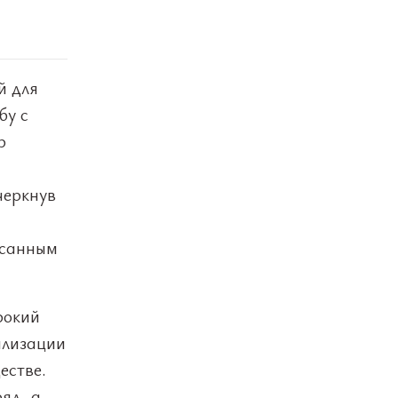
й для
бу с
р
черкнув
исанным
рокий
илизации
естве.
яд, а