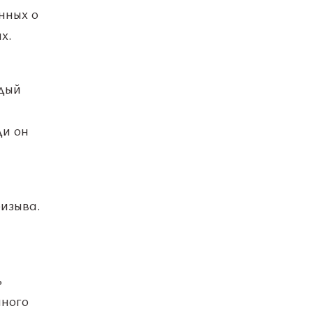
нных о
х.
ждый
ди он
изыва.
ь
нного