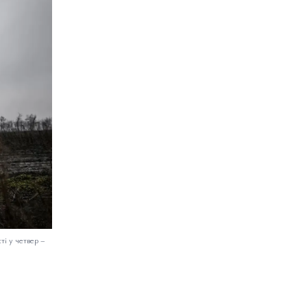
ті у четвер
–