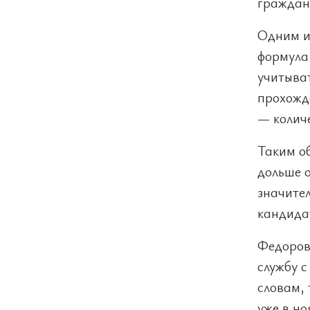
граждан
Одним и
формула
учитыва
прохожд
— количе
Таким о
дольше 
значите
кандидат
Федоров
службу с
словам, 
уже в но