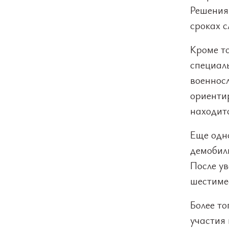
Решения
сроках с
Кроме т
специал
военнос
ориентир
находит
Еще одн
демобил
После ув
шестиме
Более то
участия 