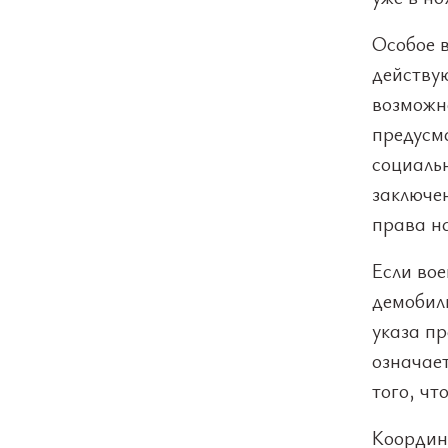
Особое 
действу
возможн
предусм
социаль
заключен
права н
Если во
демобил
указа пр
означает
того, чт
Координ