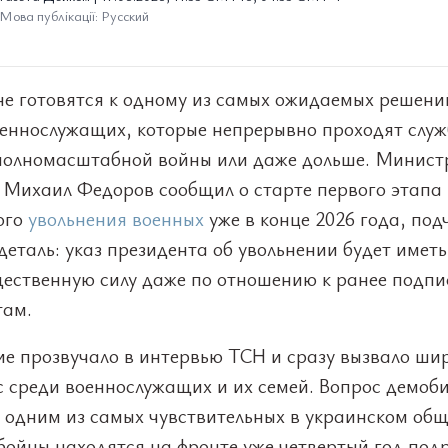
Мова публікації: Русский
не готовятся к одному из самых ожидаемых решени
оеннослужащих, которые непрерывно проходят служ
полномасштабной войны или даже дольше. Минист
 Михаил Федоров сообщил о старте первого этапа
ого
увольнения военных
уже в конце 2026 года, под
еталь: указ президента об увольнении будет иметь
ественную силу даже по отношению к ранее подп
там.
ие прозвучало в интервью ТСН и сразу вызвало ши
с среди военнослужащих и их семей. Вопрос демоб
 одним из самых чувствительных в украинском общ
ойцы находятся на фронте уже четвертый год подр