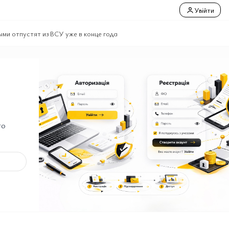
Увійти
ми отпустят из ВСУ уже в конце года
го