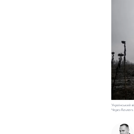
Український ві
Через Reuters