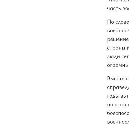
часть во
По слов
военносл
решение 
страны 
люди се
огромны
Вместе с
справедл
годы вы
поэтапно
боеспос
военнос