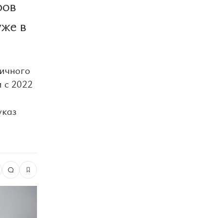
ров
уже в
тичного
 с 2022
указ