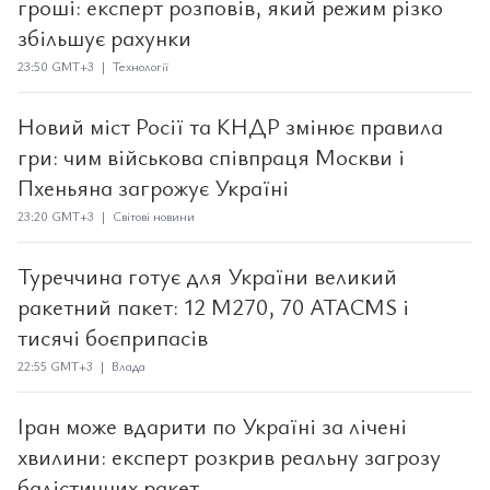
гроші: експерт розповів, який режим різко
збільшує рахунки
23:50 GMT+3 | Технології
Новий міст Росії та КНДР змінює правила
гри: чим військова співпраця Москви і
Пхеньяна загрожує Україні
23:20 GMT+3 | Світові новини
Туреччина готує для України великий
ракетний пакет: 12 M270, 70 ATACMS і
тисячі боєприпасів
22:55 GMT+3 | Влада
Іран може вдарити по Україні за лічені
хвилини: експерт розкрив реальну загрозу
балістичних ракет