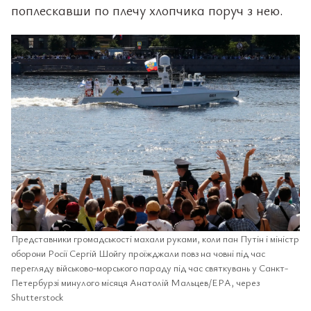
поплескавши по плечу хлопчика поруч з нею.
Представники громадськості махали руками, коли пан Путін і міністр
оборони Росії Сергій Шойгу проїжджали повз на човні під час
перегляду військово-морського параду під час святкувань у Санкт-
Петербурзі минулого місяця Анатолій Мальцев/EPA, через
Shutterstock