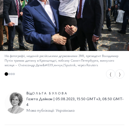
На фотографії, наданій російськими державними ЗМІ, президент Володимир
Путін тримає дитину в Кронштадті, поблизу Санкт-Петербурга, минулого
місяця
–
Олександр Дем&#039;янчук/Sputnik, через Reuters
⟨
⟩
Від
ОЛЬГА БУЛОВА
Газета Дейком | 05.08.2023, 15:50 GMT+3; 08:50 GMT-
4
Мова публікації: Українська