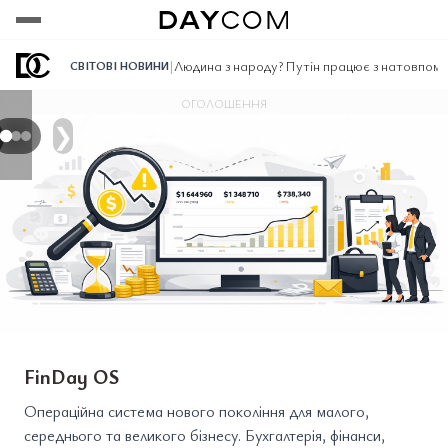
Переглянути
Переглянути
Переглянути
|
Людина з народу? Путін працює з натовпом 
СВІТОВІ НОВИНИ
ОГОЛОШЕННЯ
❯
FinDay OS
Операційна система нового покоління для малого,
середнього та великого бізнесу. Бухгалтерія, фінанси,