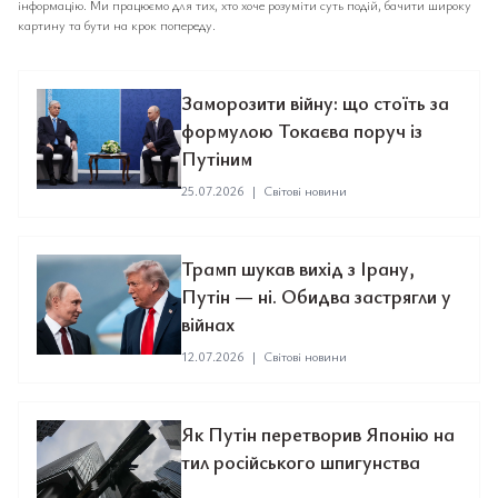
інформацію. Ми працюємо для тих, хто хоче розуміти суть подій, бачити широку
картину та бути на крок попереду.
Заморозити війну: що стоїть за
формулою Токаєва поруч із
Путіним
25.07.2026
|
Світові новини
Трамп шукав вихід з Ірану,
Путін — ні. Обидва застрягли у
війнах
12.07.2026
|
Світові новини
Як Путін перетворив Японію на
тил російського шпигунства