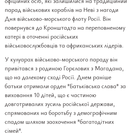
офіційних осіб, які залишилися на традиційний
парад військових кораблів на Неві з нагоди
Дня військово-морського флоту Росії. Він
повернувся до Кронштадта на переповненому
катері в оточенні російських
військовослужбовців та африканських лідерів.
У кулуарах військово-морського параду він
привітався з родиною Горєлових з Магадана,
що на далекому сході Росії. Днем раніше
батьки отримали орден "Батьківська слава" за
виховання 10 дітей, що є частиною
довготривалих зусиль російської держави,
спрямованих на боротьбу з демографічним
спадом шляхом заохочення "багатодітних
сімей".