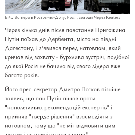
Бійці Вагнера в Ростові-на-Дону, Росія, сьогодні Через Reuters
Через кілька днів після повстання Пригожина
Путін поїхав до Дербента, міста на півдні
Дагестану, і з'явився перед натовпом, який
кричав від захвату - бурхлива зустріч, подібної
до якої Росія не бачила від свого лідера вже
багато років.
Його прес-секретар Дмитро Пєсков пізніше
заявив, що пан Путін пішов проти
"наполегливих рекомендацій експертів" і
прийняв "тверде рішення" взаємодіяти з
натовпом, тому що "не міг відмовити цим
людям і не привітатися з ними".