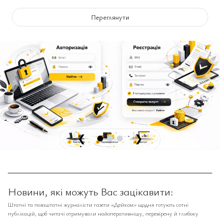
Переглянути
❮
❯
Новини, які можуть Вас зацікавити:
Штатні та позаштатні журналісти газети «Дейком» щодня готують сотні
публікацій, щоб читачі отримували найоперативнішу, перевірену й глибоку