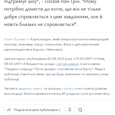
підтримує шоу", - сказав пан Грін. "Йому
потрібно донести до еліти, що він не тільки
добре справляється з цим завданням, але й
навіть близько не справляється".
Ольга Булова
— Кореспонден, який спеціалізується на міжнародній
політиці, економіці, науці, технологіях. Вона є дипломатичним
кореспондентом в Берліні, Німеччина.
Цей матеріал опубліковано 05.08.2023 року о 15:50 GMT+3 Київ;
08:50 GMT-4 Вашингтон, розділ:
Світові новини
, із заголовком:
"Людина з народу? Путін працює з натовпом після бунту". Якщо в
публікації з'являться зміни, про це буде зазначено та описано у кінці
публікації.
Читайте
щоденну газету
та загальну
стрічку новин
газети Дейком,
яка поєднує багато цікавого в понад 40 розділах з усіх куточків світу.
Поділитися цією публікацією ⟩