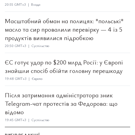
20:55 GMT+3 | Влада
Масштабний обман на полицях: "польські"
масло та сир провалили перевірку — 4 із 5
продуктів виявилися підробкою
20:50 GMT+3 | Суспільство
ЄС готує удар по $200 млрд Росії: у Європі
знайшли спосіб обійти головну перешкоду
19:48 GMT+3 | Європа
Після затримання адміністратора зник
Telegram-чат протестів за Федорова: що
відомо
19:45 GMT+3 | Суспільство
ВИБІР РЕДАКЦІЇ