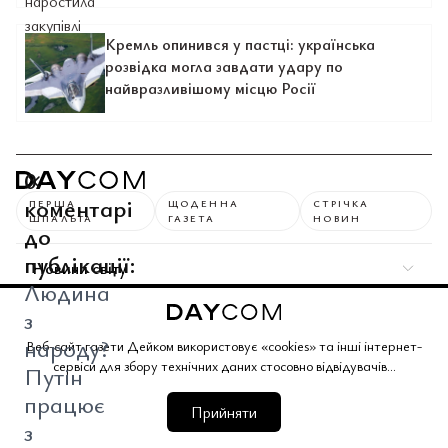
Кремль опинився у пастці: українська
розвідка могла завдати удару по
найвразливішому місцю Росії
0
коментарі
ПЕРША
ЩОДЕННА
СТРІЧКА
ШПАЛЬТА
ГАЗЕТА
НОВИН
до
публікації:
Новини світу
Людина
з
Суспільні теми
народу?
Веб-сайт газети Дейком використовує «cookies» та інші інтернет-
Спосіб життя
сервіси для збору технічних даних стосовно відвідувачів...
Путін
працює
Прийняти
Ділова активність
з