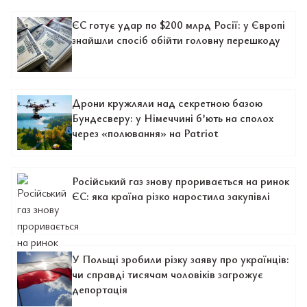
ЄС готує удар по $200 млрд Росії: у Європі
знайшли спосіб обійти головну перешкоду
Дрони кружляли над секретною базою
Бундесверу: у Німеччині б’ють на сполох
через «полювання» на Patriot
Російський газ знову проривається на ринок
ЄС: яка країна різко наростила закупівлі
У Польщі зробили різку заяву про українців:
чи справді тисячам чоловіків загрожує
депортація