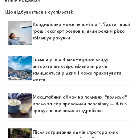
Що відбувається в суспільстві:
Кондиціонер може непомітно "з’їдати" ваші
гроші: експерт розповів, який режим різко
збільшує рахунки
Таємниця під 4 кілометрами льоду:
антарктичне озеро мільйони років
залишається рідким і може приховувати
життя
Масштабний обман на полицях: "польські"
масло та сир провалили перевірку — 4 із 5
продуктів виявилися підробкою
Після затримання адміністратора зник