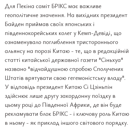
Для Пекіна саміт БРІКС має важливе
геополітичне значення. На вихідних президент
Байден приймав своїх японських і
південнокорейських колег у Кемп-Девіді, що
ознаменувало поглиблення тристороннього
альянсу на порозі Китаю - те, що в редакційній
статті китайської державної газети "Сіньхуа"
названо "відчайдушною спробою Сполучених
Штатів врятувати свою гегемоністську владу".
У відповідь президент Китаю Сі Цзіньпін
здійснює лише другу закордонну поїздку в
цьому році до Південної Африки, де він буде
рекламувати блок БРІКС - і ключову роль Китаю
в ньому - як приклад іншого світового порядку.