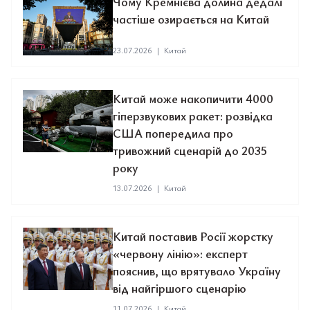
Чому Кремнієва долина дедалі
частіше озирається на Китай
23.07.2026
|
Китай
Китай може накопичити 4000
гіперзвукових ракет: розвідка
США попередила про
тривожний сценарій до 2035
року
13.07.2026
|
Китай
Китай поставив Росії жорстку
«червону лінію»: експерт
пояснив, що врятувало Україну
від найгіршого сценарію
11.07.2026
|
Китай