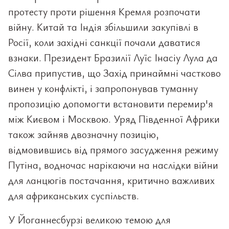
протесту проти рішення Кремля розпочати
війну. Китай та Індія збільшили закупівлі в
Росії, коли західні санкції почали даватися
взнаки. Президент Бразилії Луїс Інасіу Лула да
Сілва припустив, що Захід принаймні частково
винен у конфлікті, і запропонував туманну
пропозицію допомогти встановити перемир'я
між Києвом і Москвою. Уряд Південної Африки
також зайняв двозначну позицію,
відмовившись від прямого засудження режиму
Путіна, водночас нарікаючи на наслідки війни
для ланцюгів постачання, критично важливих
для африканських суспільств.
У Йоганнесбурзі великою темою для