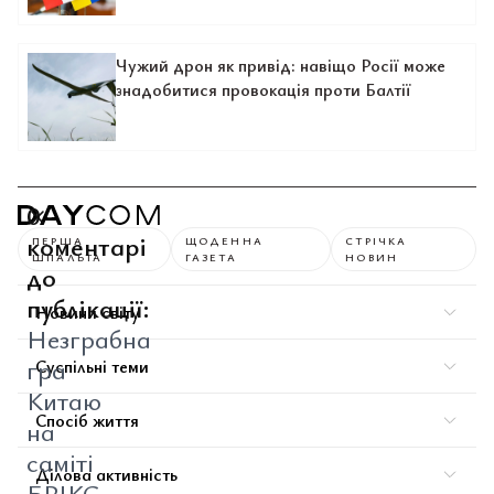
Чужий дрон як привід: навіщо Росії може
знадобитися провокація проти Балтії
0
коментарі
ПЕРША
ЩОДЕННА
СТРІЧКА
ШПАЛЬТА
ГАЗЕТА
НОВИН
до
публікації:
Новини світу
Незграбна
гра
Суспільні теми
Китаю
Спосіб життя
на
саміті
Ділова активність
БРІКС