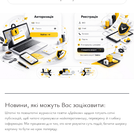
❮
❯
Новини, які можуть Вас зацікавити:
Штатні та позаштатні журналісти газети «Дейком» щодня готують сотні
публікацій, щоб читачі отримували найоперативнішу, перевірену й глибоку
інформацію. Ми працюємо для тих, хто хоче розуміти суть подій, бачити широку
картину та бути на крок попереду.