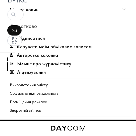
Більше новин
Додатково
Усі
Підписатися
Від
DC
Керувати моїм обліковим записом
Авторська колонка
аписати
Більше про журналістику
оментар
За
Ліцензування
вашим
запитом
Використання вмісту
коментарів
Соціальна відповідальність
не
Розміщення реклами
знайдено.
Зворотній звʼязок
Поєднані теми газети