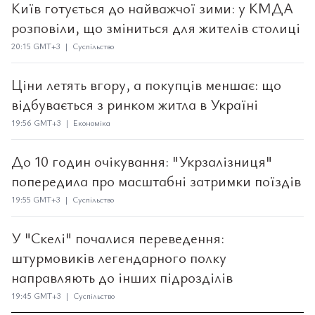
Київ готується до найважчої зими: у КМДА
розповіли, що зміниться для жителів столиці
20:15 GMT+3 | Суспільство
Ціни летять вгору, а покупців меншає: що
відбувається з ринком житла в Україні
19:56 GMT+3 | Економіка
До 10 годин очікування: "Укрзалізниця"
попередила про масштабні затримки поїздів
19:55 GMT+3 | Суспільство
У "Скелі" почалися переведення:
штурмовиків легендарного полку
направляють до інших підрозділів
19:45 GMT+3 | Суспільство