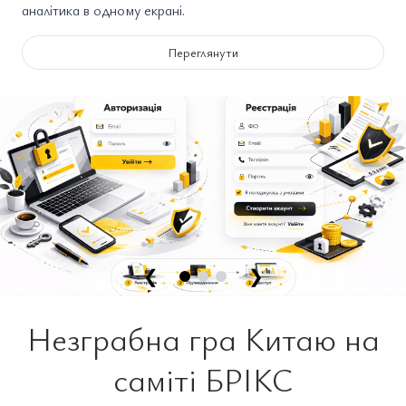
аналітика в одному екрані.
Переглянути
❮
❯
Незграбна гра Китаю на
саміті БРІКС