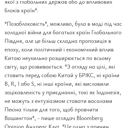
якої з глобальних держав або до впливових
блоків країн".
"Позаблоковість", можливо, була в моді під час
холодної війни для багатьох країн Глобального
Півдня, але це більш складна пропозиція в
епоху, коли політичний і економічний вплив
Китаю неухильно розширюється по всьому
світу, що розвивається. "З огляду на цілі, які
ставить перед собою Китай у БРІКС, ні країни
B, R, I або S, ні інші країни, які висловили
зацікавленість у приєднанні, такі як Індонезія,
не можуть з ентузіазмом ставати васалами
Пекіна тільки для того, щоб провчити
Вашингтон", - пише оглядач Bloomberg
Opinion Андреас Клут. "Це одна з причин,