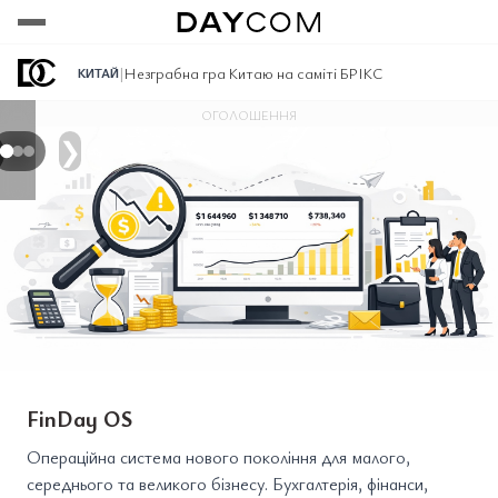
Переглянути
Переглянути
Переглянути
|
Незграбна гра Китаю на саміті БРІКС
КИТАЙ
ОГОЛОШЕННЯ
❯
FinDay OS
Операційна система нового покоління для малого,
середнього та великого бізнесу. Бухгалтерія, фінанси,