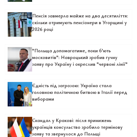
Пенсія завмерла майже на два десятиліття:
скільки отримують пенсіонери в Угорщині у
2026 році
"Польща допомагатиме, поки б'ють
московитів": Навроцький зробив гучну
заяву про Україну і окреслив "червоні лінії"
Єдність під загрозою: Україна стала
головною політичною битвою в Італії перед
виборами
Скандал у Кракові: після принижень
українців консульство зробило термінову
заяву та звернулося до Польщі