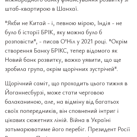
штаб-квартирою в Шанхаї.
"Якби не Китай - і, певною мірою, Індія - не
було б історії БРІК, яку можна було б
розповісти", - писав О'Ніл у 2021 році. "Окрім
створення Банку БРІКС, тепер відомого як
Новий банк розвитку, важко уявити, що ще
зробила група, окрім щорічних зустрічей".
Щорічний саміт, що проходить цього тижня в
Йоганнесбурзі, може стати черговою
балаканиною, але, на відміну від багатьох
своїх попередників, він сповнений інтриг і
цікавих сюжетних ліній. Війна в Україні
затьмарюватиме його перебіг. Президент Росії