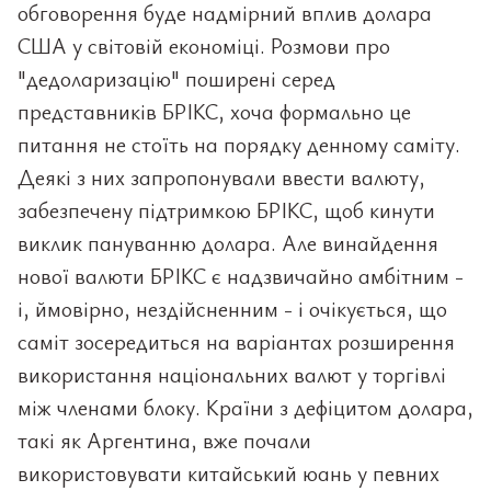
обговорення буде надмірний вплив долара
США у світовій економіці. Розмови про
"дедоларизацію" поширені серед
представників БРІКС, хоча формально це
питання не стоїть на порядку денному саміту.
Деякі з них запропонували ввести валюту,
забезпечену підтримкою БРІКС, щоб кинути
виклик пануванню долара. Але винайдення
нової валюти БРІКС є надзвичайно амбітним -
і, ймовірно, нездійсненним - і очікується, що
саміт зосередиться на варіантах розширення
використання національних валют у торгівлі
між членами блоку. Країни з дефіцитом долара,
такі як Аргентина, вже почали
використовувати китайський юань у певних