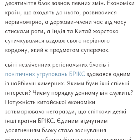
десятиліття блок зазнав певних змін. Економіки
країн, що входять до нього, розвивалися
нерівномірно, а держави-члени час від часу
стискали роги, а Індія та Китай жорстоко
сутичкувалися вздовж свого нерівного
кордону, який є предметом суперечок.
світі незліченних регіональних блоків і
політичних угруповань БРІКС
здавався одним
із найбільш химерних. Якими були їхні спільні
інтереси? Чиєму порядку денному він служить?
Потужність китайської економіки
затьмарювала негаразди, що спіткали деякі
інші країни БРІКС. Єдиним відчутним
досягненням блоку стало заснування
міжнародного банку фінансування розвитку зі