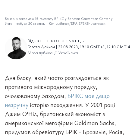
Банер із рекламою 15-го саміту БРІКС у Sandton Convention Center у
Йоганнесбурзі 20 серпня.
–
Kim Ludbrook/EPA-EFE/Shutterstock
Від
ЄВГЕН КОНОВАЛЕЦЬ
Газета Дейком | 22.08.2023, 19:10 GMT+3; 12:10 GMT-4
Мова публікації: Українська
Для блоку, який часто розглядається як
противага міжнародному порядку,
очолюваному Заходом,
БРІКС має дещо
незручну
історію походження. У 2001 році
Джим О'Ніл, британський економіст з
американської мегафірми Goldman Sachs,
придумав абревіатуру БРІК - Бразилія, Росія,