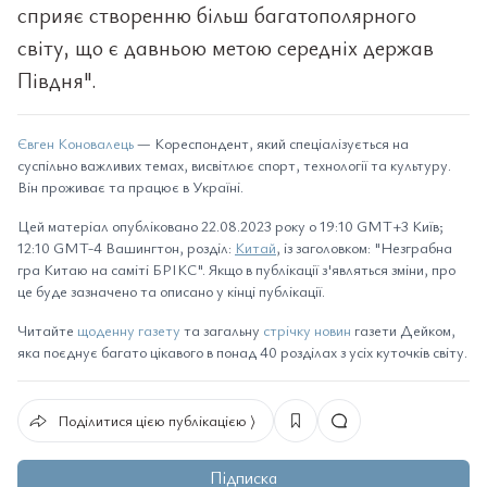
сприяє створенню більш багатополярного
світу, що є давньою метою середніх держав
Півдня".
Євген Коновалець
— Кореспондент, який спеціалізується на
суспільно важливих темах, висвітлює спорт, технології та культуру.
Він проживає та працює в Україні.
Цей матеріал опубліковано 22.08.2023 року о 19:10 GMT+3 Київ;
12:10 GMT-4 Вашингтон, розділ:
Китай
, із заголовком: "Незграбна
гра Китаю на саміті БРІКС". Якщо в публікації з'являться зміни, про
це буде зазначено та описано у кінці публікації.
Читайте
щоденну газету
та загальну
стрічку новин
газети Дейком,
яка поєднує багато цікавого в понад 40 розділах з усіх куточків світу.
Поділитися цією публікацією ⟩
Підписка