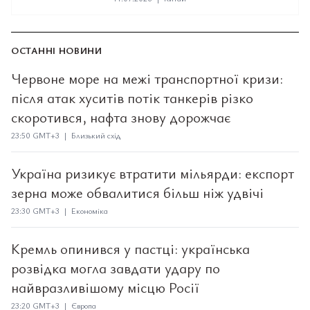
ОСТАННІ НОВИНИ
Червоне море на межі транспортної кризи:
після атак хуситів потік танкерів різко
скоротився, нафта знову дорожчає
23:50 GMT+3 | Близький схід
Україна ризикує втратити мільярди: експорт
зерна може обвалитися більш ніж удвічі
23:30 GMT+3 | Економіка
Кремль опинився у пастці: українська
розвідка могла завдати удару по
найвразливішому місцю Росії
23:20 GMT+3 | Європа