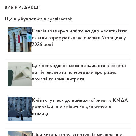
ВИБІР РЕДАКЦІЇ
Що відбувається в суспільстві:
Пенсія завмерла майже на два десятиліття:
скільки отримують пенсіонери в Угорщині у
2026 році
Ці 7 приладів не можна залишати в розетці
на ніч: експерти попередили про ризик
пожежі та зайві витрати
Київ готується до найважчої зими: у КМДА
розповіли, що зміниться для жителів
столиці
Ціни летять вгору, а покупців меншає: що