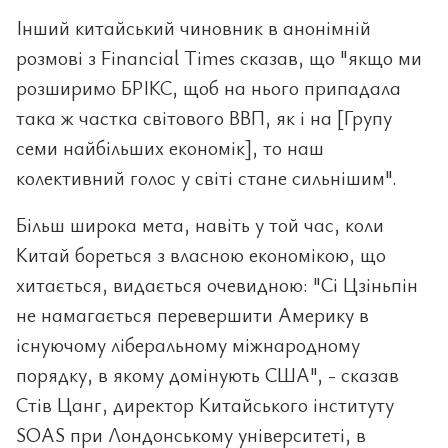
Інший китайський чиновник в анонімній
розмові з Financial Times сказав, що "якщо ми
розширимо БРІКС, щоб на нього припадала
така ж частка світового ВВП, як і на [Групу
семи найбільших економік], то наш
колективний голос у світі стане сильнішим".
Більш широка мета, навіть у той час, коли
Китай бореться з власною економікою, що
хитається, видається очевидною: "Сі Цзіньпін
не намагається перевершити Америку в
існуючому ліберальному міжнародному
порядку, в якому домінують США", - сказав
Стів Цанг, директор Китайського інституту
SOAS при Лондонському університеті, в