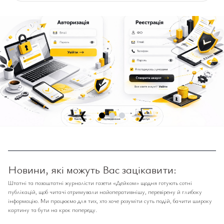
❮
❯
Новини, які можуть Вас зацікавити:
Штатні та позаштатні журналісти газети «Дейком» щодня готують сотні
публікацій, щоб читачі отримували найоперативнішу, перевірену й глибоку
інформацію. Ми працюємо для тих, хто хоче розуміти суть подій, бачити широку
картину та бути на крок попереду.