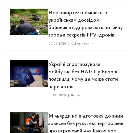
Наркокартелі полюють за
українським досвідом:
бойовиків відправляють на війну
заради секретів FPV-дронів
06.08.2026
|
Світові новини
Україні спрогнозували
майбутнє без НАТО: у Європі
пояснили, чому це може стати
перевагою
05.08.2026
|
Влада
Мільярди на підготовку до зими
зависли без руху: експерт заявив
про втрачений для Києва час