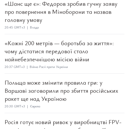
«Шанс ще є»: Федоров зробив гучну заяву
про повернення в Міноборони та назвав
головну умову
20:45 GMT+3 | Влада
«Кожні 200 метрів — боротьба за життя»:
чому дістатися передової стало
найнебезпечнішою місією війни
20:37 GMT+3 | Війна Росії проти України
Польща може змінити правила гри: у
Варшаві заговорили про збиття російських
ракет ще над Україною
20:30 GMT+3 | Європа
Росія готує новий ривок у виробництві FPV-