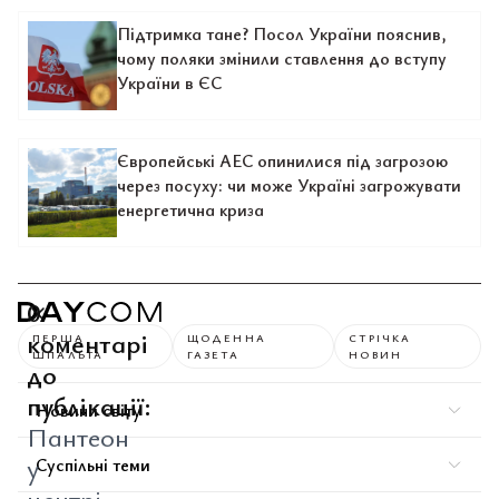
Підтримка тане? Посол України пояснив,
чому поляки змінили ставлення до вступу
України в ЄС
Європейські АЕС опинилися під загрозою
через посуху: чи може Україні загрожувати
енергетична криза
0
коментарі
ПЕРША
ЩОДЕННА
СТРІЧКА
ШПАЛЬТА
ГАЗЕТА
НОВИН
до
публікації:
Новини світу
Пантеон
у
Суспільні теми