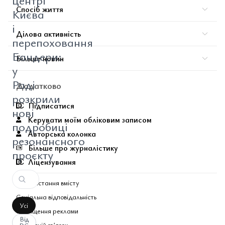
центрі
Спосіб життя
Києва
і
Ділова активність
перепоховання
Бандери:
Більше новин
у
Раді
Додатково
розкрили
Підписатися
нові
Керувати моїм обліковим записом
подробиці
Авторська колонка
резонансного
Більше про журналістику
проєкту
Ліцензування
Використання вмісту
Соціальна відповідальність
Усі
Розміщення реклами
Від
Зворотній звʼязок