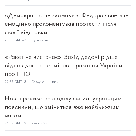
«Демократію не зламали»: Федоров вперше
емоційно прокоментував протести після
своєї відставки
21:05 GMT+3 | Суспільство
«Ракет не вистачає»: Захід дедалі рідше
відповідає на термінові прохання України
про ППО
20:57 GMT+3 | Сполучені Штати
Нові правила розподілу світла: українцям
пояснили, що зміниться вже найближчим
часом
20:55 GMT+3 | Економіка