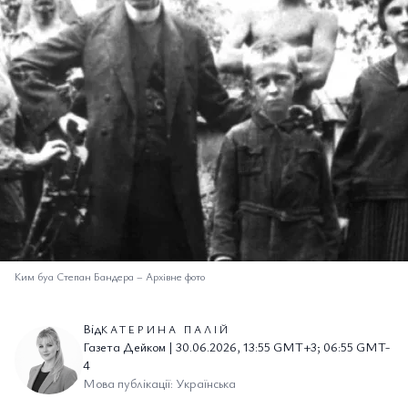
Ким буа Степан Бандера
–
Архівне фото
Від
КАТЕРИНА ПАЛІЙ
Газета Дейком | 30.06.2026, 13:55 GMT+3; 06:55 GMT-
4
Мова публікації: Українська