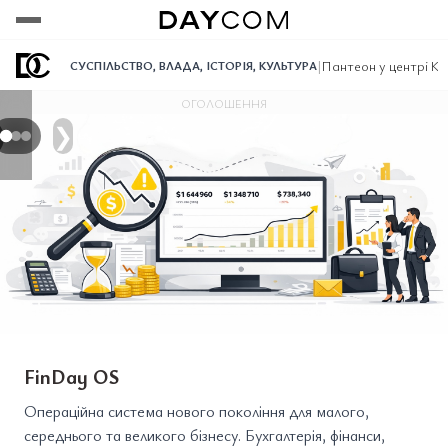
Переглянути
Переглянути
Переглянути
|
Пантеон у центрі Ки
СУСПІЛЬСТВО
,
ВЛАДА
,
ІСТОРІЯ
,
КУЛЬТУРА
ОГОЛОШЕННЯ
❯
FinDay OS
Операційна система нового покоління для малого,
середнього та великого бізнесу. Бухгалтерія, фінанси,