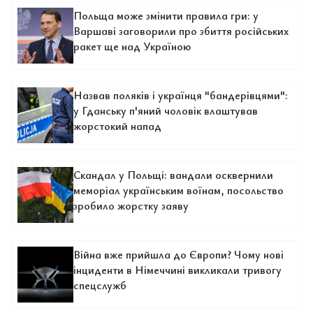
Польща може змінити правила гри: у
Варшаві заговорили про збиття російських
ракет ще над Україною
Назвав поляків і українця "бандерівцями":
у Гданську п'яний чоловік влаштував
жорстокий напад
Скандал у Польщі: вандали осквернили
меморіал українським воїнам, посольство
зробило жорстку заяву
Війна вже прийшла до Європи? Чому нові
інциденти в Німеччині викликали тривогу
спецслужб