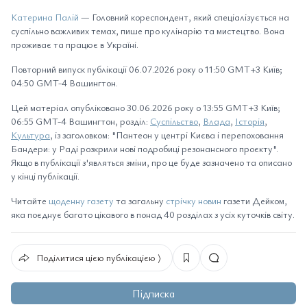
Катерина Палій
— Головний кореспондент, який спеціалізується на
суспільно важливих темах, пише про кулінарію та мистецтво. Вона
проживає та працює в Україні.
Повторний випуск публікації 06.07.2026 року о 11:50 GMT+3 Київ;
04:50 GMT-4 Вашингтон.
Цей матеріал опубліковано 30.06.2026 року о 13:55 GMT+3 Київ;
06:55 GMT-4 Вашингтон, розділ:
Суспільство
,
Влада
,
Історія
,
Культура
, із заголовком: "Пантеон у центрі Києва і перепоховання
Бандери: у Раді розкрили нові подробиці резонансного проєкту".
Якщо в публікації з'являться зміни, про це буде зазначено та описано
у кінці публікації.
Читайте
щоденну газету
та загальну
стрічку новин
газети Дейком,
яка поєднує багато цікавого в понад 40 розділах з усіх куточків світу.
Поділитися цією публікацією ⟩
Підписка