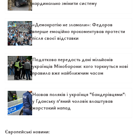
кардинально змінити систему
«Демократію не зламали»: Федоров
вперше емоційно прокоментував протести
після своєї відставки
Податкова передасть дані мільйонів
українців Міноборони: кого торкнуться нові
правила вже найближчим часом
Назвав поляків і українця "бандерівцями":
у Гданську п'яний чоловік влаштував
жорстокий напад
Європейські новини: