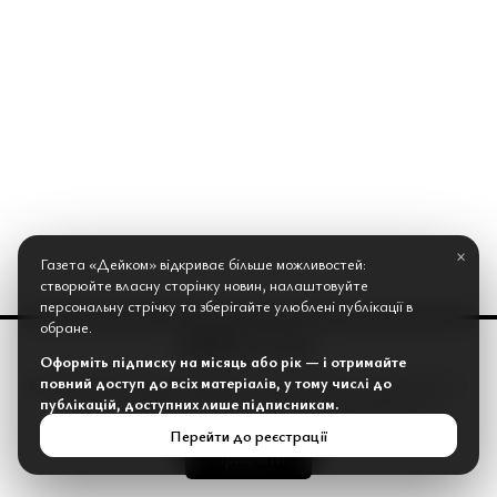
Приховані травми
×
Газета «Дейком» відкриває більше можливостей:
створюйте власну сторінку новин, налаштовуйте
українських солдатів
персональну стрічку та зберігайте улюблені публікації в
обране.
Ніч приносить мало сну і жахливі сни. День приносить
Оформіть підписку на місяць або рік — і отримайте
повний доступ до всіх матеріалів, у тому числі до
панічні атаки та спогади. Всі виснажені, а дехто думає
Веб-сайт газети Дейком використовує «cookies» та інші інтернет-
публікацій, доступних лише підписникам.
сервіси для збору технічних даних стосовно відвідувачів...
про самогубство. Вони бояться власних думок і того,
Перейти до реєстрації
до чого ці думки можуть їх підштовхнути.
Прийняти