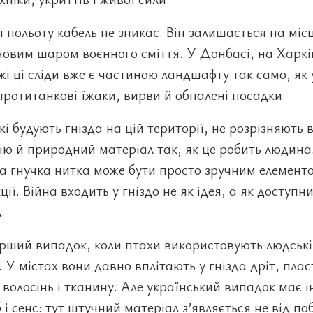
я польоту кабель не зникає. Він залишається на місц
новим шаром воєнного сміття. У Донбасі, на Харкі
і ці сліди вже є частиною ландшафту так само, як
протитанкові їжаки, вирви й обпалені посадки.
кі будують гнізда на цій території, не розрізняють 
ію й природний матеріал так, як це робить людина
а гнучка нитка може бути просто зручним елемент
ції. Війна входить у гніздо не як ідея, а як доступн
.
ерший випадок, коли птахи використовують людські
 У містах вони давно вплітають у гнізда дріт, плас
 волосінь і тканину. Але український випадок має 
і сенс: тут штучний матеріал з’являється не від поб