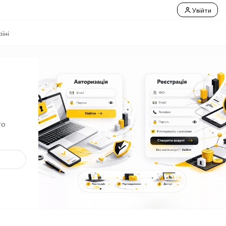
Увійти
їні
го