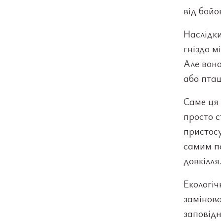
від бойо
Наслідк
гніздо м
Але воно
або пташ
Саме ця 
просто с
пристосу
самим по
довкілля
Екологіч
замінова
заповідн