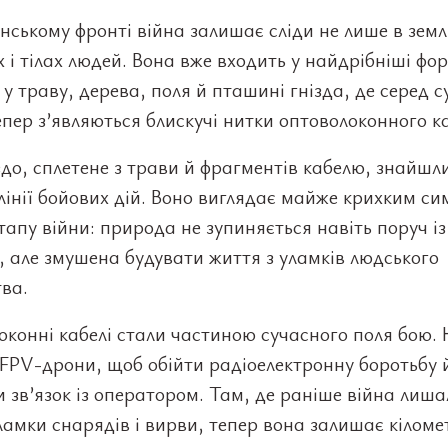
нському фронті війна залишає сліди не лише в земл
 і тілах людей. Вона вже входить у найдрібніші фо
у траву, дерева, поля й пташині гнізда, де серед с
епер з’являються блискучі нитки оптоволоконного к
здо, сплетене з трави й фрагментів кабелю, знайшл
лінії бойових дій. Воно виглядає майже крихким с
тапу війни: природа не зупиняється навіть поруч із
 але змушена будувати життя з уламків людського
ва.
конні кабелі стали частиною сучасного поля бою.
FPV-дрони, щоб обійти радіоелектронну боротьбу 
 зв’язок із оператором. Там, де раніше війна лиша
уламки снарядів і вирви, тепер вона залишає кіломе