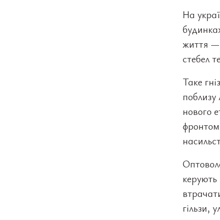
На украї
будинках
життя — 
стебел т
Таке гні
поблизу 
нового е
фронтом,
насильст
Оптоволо
керують 
втрачати
гільзи, 