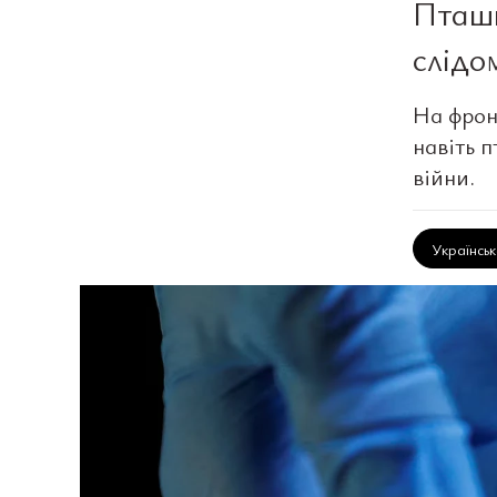
Пташи
слідом
На фрон
навіть п
війни.
Українсь