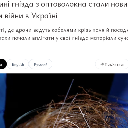
ні гнізда з оптоволокна стали нов
 війни в Україні
ті, де дрони ведуть кабелями крізь поля й посад
тахи почали вплітати у свої гнізда матеріали суч
ка
English
Русский
Поділитися