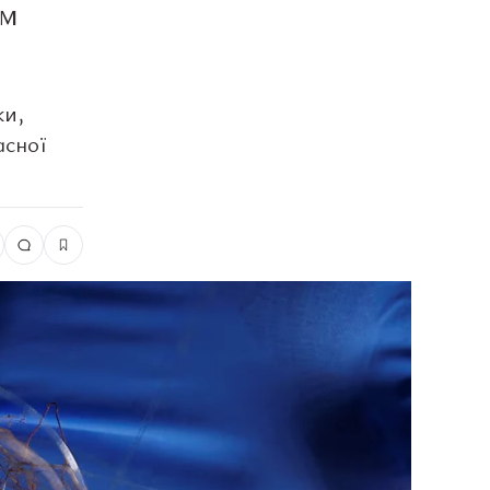
им
ки,
асної