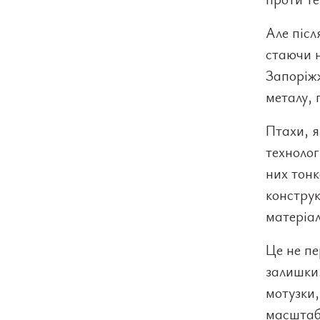
Але післ
стаючи 
Запоріжж
металу, 
Птахи, я
технолог
них тонк
конструк
матеріал
Це не п
залишки.
мотузки,
масштаб 