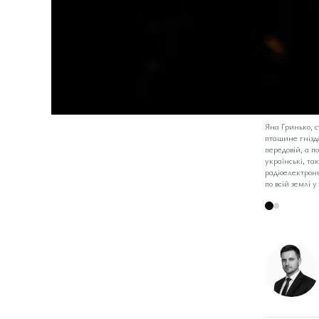
Яна Гринько, с
пташине гніздо
передовій, а п
українські, та
радіоелектронн
по всій землі 