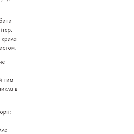
обити
ітер.
 крила
хистом.
не
й тим
никла в
орії:
Але