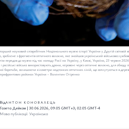
тарший науковий співробітник Національного музею історії України у Другій світовій ві
, зроблене з фрагментів оптичного волокна, яке знайшов український військовослужбов
отім передав до музею під час нападу Росії на Україну, у Києві, Україна, 23 червня 2026
к і російські війська використовують дрони, керовані через оптичне волокно, для обходу
ої боротьби, залишаючи кілометри надтонких оптичних ліній, що заплутуються в дерева
у прифронтових районах України
–
Валентин Огіренко
Від
АНТОН КОНОВАЛЕЦЬ
Газета Дейком | 30.06.2026, 09:05 GMT+3; 02:05 GMT-4
Мова публікації: Українська