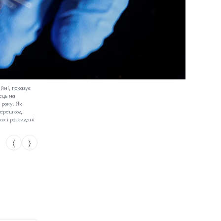
йні, показує
ець на
 року. Як
 перешкод
х і розкидані
⟨
⟩