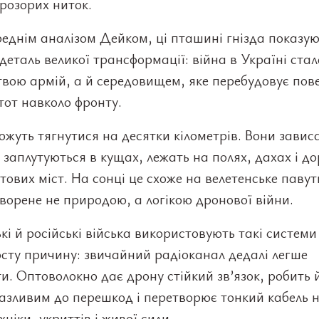
розорих ниток.
еднім аналізом Дейком, ці пташині гнізда показу
 деталь великої трансформації: війна в Україні стал
вою армій, а й середовищем, яке перебудовує пов
тот навколо фронту.
ожуть тягнутися на десятки кілометрів. Вони завис
 заплутуються в кущах, лежать на полях, дахах і д
ових міст. На сонці це схоже на велетенське паву
творене не природою, а логікою дронової війни.
кі й російські війська використовують такі системи
сту причину: звичайний радіоканал дедалі легше
и. Оптоволокно дає дрону стійкий зв’язок, робить 
азливим до перешкод і перетворює тонкий кабель 
хніки, укриттів і живої сили.