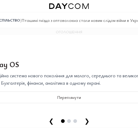
|
Пташині гнізда з оптоволокна стали новим слідом війни в Укра
СПІЛЬСТВО
ОГОЛОШЕННЯ
ay OS
йна система нового покоління для малого, середнього та велико
. Бухгалтерія, фінанси, аналітика в одному екрані.
Переглянути
❮
❯