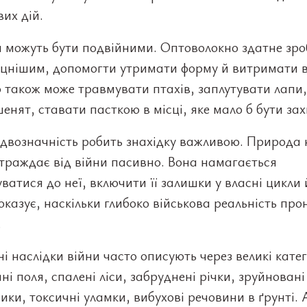
вих дій.
и можуть бути подвійними. Оптоволокно здатне зр
іцнішим, допомогти утримати форму й витримати в
 також може травмувати птахів, заплутувати лапи,
енят, ставати пасткою в місці, яке мало б бути за
двозначність робить знахідку важливою. Природа 
траждає від війни пасивно. Вона намагається
ватися до неї, включити її залишки у власні цикли 
казує, наскільки глибоко військова реальність про
.
ні наслідки війни часто описують через великі катег
ні поля, спалені ліси, забруднені річки, зруйновані
ики, токсичні уламки, вибухові речовини в ґрунті. 