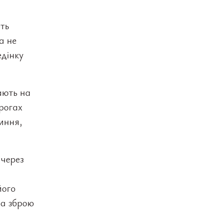
ють
а не
едінку
ають на
орогах
тиння,
 через
його
на зброю