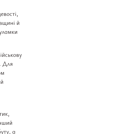
евості,
вщині й
 уламки
військову
. Для
ом
ий
тик,
інший
уту, а