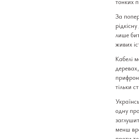
тонких п
За попер
рідкісну
лише бит
живих іс
Кабелі м
деревах,
прифронт
тільки с
Українсь
одну про
заглушит
менш вр
проти те