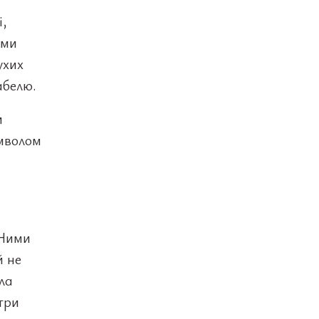
і,
рми
ухих
абелю.
и
имволом
 Ними
й не
ла
три