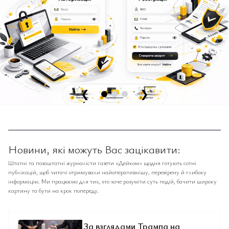
❮
❯
Новини, які можуть Вас зацікавити:
Штатні та позаштатні журналісти газети «Дейком» щодня готують сотні
публікацій, щоб читачі отримували найоперативнішу, перевірену й глибоку
інформацію. Ми працюємо для тих, хто хоче розуміти суть подій, бачити широку
картину та бути на крок попереду.
За взглядами Трампа на