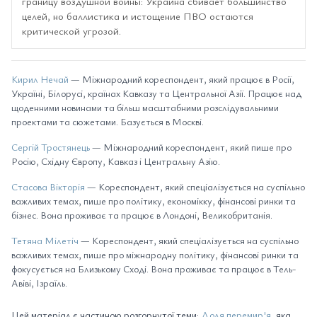
границу воздушной войны: Украина сбивает большинство
целей, но баллистика и истощение ПВО остаются
критической угрозой.
Кирил Нечай
— Міжнародний кореспондент, який працює в Росії,
Україні, Білорусі, країнах Кавказу та Центральної Азії. Працює над
щоденними новинами та більш масштабними розслідувальними
проектами та сюжетами. Базується в Москві.
Сергій Тростянець
— Міжнародний кореспондент, який пише про
Росію, Східну Європу, Кавказ і Центральну Азію.
Стасова Вікторія
— Кореспондент, який спеціалізується на суспільно
важливих темах, пише про політику, економікку, фінансові ринки та
бізнес. Вона проживає та працює в Лондоні, Великобританія.
Тетяна Мілетіч
— Кореспондент, який спеціалізується на суспільно
важливих темах, пише про міжнародну політику, фінансові ринки та
фокусується на Близькому Сході. Вона проживає та працює в Тель-
Авіві, Ізраїль.
Цей матеріал є частиною розгорнутої теми:
Доля перемир'я
, яка