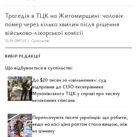
Трагедія в ТЦК на Житомирщині: чоловік
помер через кілька хвилин після рішення
військово-лікарської комісії
15:25 GMT+3 | Суспільство
ВИБІР РЕДАКЦІЇ
Що відбувається в суспільстві:
До $20 тисяч за «звільнення»: суд
відправив до СІЗО екскерівника
Мукачівського ТЦК у справі про тисячу
незаконних списань
Переплачують тисячі українців: що робити,
якщо на касі ціна раптом стала вищою, ніж
на ціннику