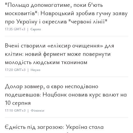
"Польща допомагатиме, поки б'ють
московитів": Навроцький зробив гучну заяву
про Україну і окреслив "червоні лінії"
17:35 GMT+3 | Європа
Вчені створили «еліксир очищення» для
клітин: новий фермент може повернути
молодість людським тканинам
17:20 GMT+3 | Наука
Долар завмер, а євро несподівано
подешевшав: Нацбанк оновив курс валют на
10 серпня
17:10 GMT+3 | Фінанси
Єдність під загрозою: Україна стала