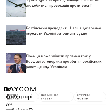
знадобитися провокація проти Балтії
Балтійський прецедент: Швеція дозволила
передати Україні затримане судно
Польща може змінити правила гри: у
Варшаві заговорили про збиття російських
ракет ще над Україною
0
коментарі
ПЕРША
ЩОДЕННА
СТРІЧКА
ШПАЛЬТА
ГАЗЕТА
НОВИН
до
публікації: