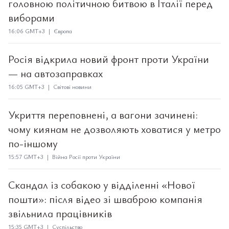
головною політичною битвою в Італії перед
виборами
16:06 GMT+3 | Європа
Росія відкрила новий фронт проти України
— на автозаправках
16:05 GMT+3 | Світові новини
Укриття переповнені, а вагони зачинені:
чому киянам не дозволяють ховатися у метро
по-іншому
15:57 GMT+3 | Війна Росії проти України
Скандал із собакою у відділенні «Нової
пошти»: після відео зі шваброю компанія
звільнила працівників
15:35 GMT+3 | Суспільство