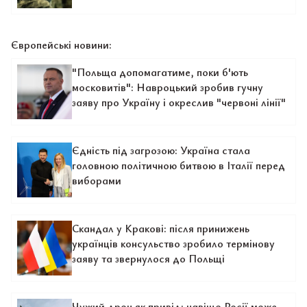
Європейські новини:
"Польща допомагатиме, поки б'ють
московитів": Навроцький зробив гучну
заяву про Україну і окреслив "червоні лінії"
Єдність під загрозою: Україна стала
головною політичною битвою в Італії перед
виборами
Скандал у Кракові: після принижень
українців консульство зробило термінову
заяву та звернулося до Польщі
Чужий дрон як привід: навіщо Росії може