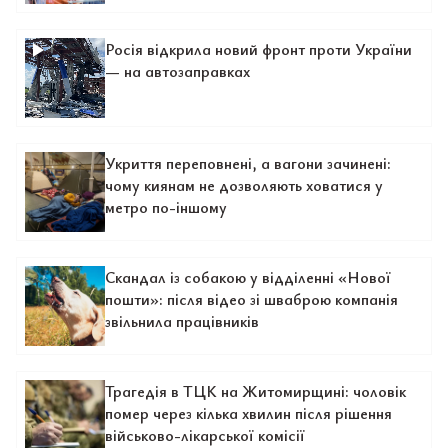
Росія відкрила новий фронт проти України
— на автозаправках
Укриття переповнені, а вагони зачинені:
чому киянам не дозволяють ховатися у
метро по-іншому
Скандал із собакою у відділенні «Нової
пошти»: після відео зі шваброю компанія
звільнила працівників
Трагедія в ТЦК на Житомирщині: чоловік
помер через кілька хвилин після рішення
військово-лікарської комісії