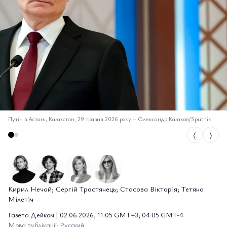
Путін в Астані, Казахстан, 29 травня 2026 року
–
Олександр Казаков/Sputnik
⟨
⟩
Кирил Нечай; Сергій Тростянець; Стасова Вікторія; Тетяна
Мілетіч
Газета Дейком | 02.06.2026, 11:05 GMT+3; 04:05 GMT-4
Мова публікації: Русский