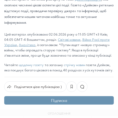
охоплює численні цікаві аспекти цієї події. Газета «Дейком» ретельно
відстежує події, проводячи перевірку джерел та інформації, щоб
забезпечити нашим читачам найбільш точне та актуальне
інформування.
Цей матеріал опубліковано 02.06.2026 року о 11:05 GMT+3 Київ;
04:05 GMT-4 Вашингтон, розділ:
Світові новини
,
Війна Росії проти
України
,
Аналітика
, із заголовком: "Путин ищет «новую страницу»
войны, чтобы оправдать старую тактику". Якщо в публікації
з'являться зміни, про це буде зазначено та описано у кінці публікації.
Читайте
щоденну газету
та загальну
стрічку новин
газети Дейком,
яка поєднує багато цікавого в понад 40 розділах з усіх куточків світу.
Поділитися цією публікацією ⟩
Підписка
ОГОЛОШЕННЯ