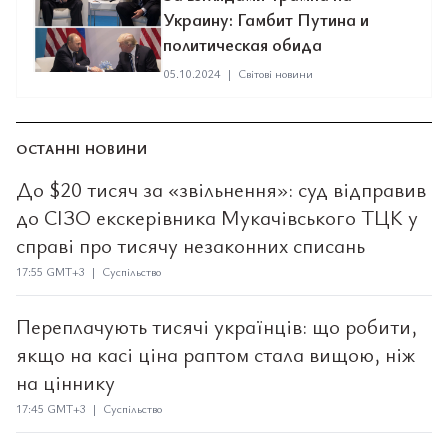
Украину: Гамбит Путина и
политическая обида
05.10.2024
|
Світові новини
ОСТАННІ НОВИНИ
До $20 тисяч за «звільнення»: суд відправив
до СІЗО екскерівника Мукачівського ТЦК у
справі про тисячу незаконних списань
17:55 GMT+3 | Суспільство
Переплачують тисячі українців: що робити,
якщо на касі ціна раптом стала вищою, ніж
на ціннику
17:45 GMT+3 | Суспільство