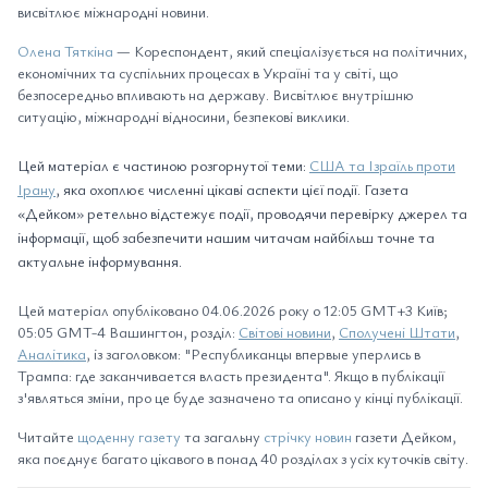
висвітлює міжнародні новини.
Олена Тяткіна
— Кореспондент, який спеціалізується на політичних,
економічних та суспільних процесах в Україні та у світі, що
безпосередньо впливають на державу. Висвітлює внутрішню
ситуацію, міжнародні відносини, безпекові виклики.
Цей матеріал є частиною розгорнутої теми:
США та Ізраїль проти
Ірану
, яка охоплює численні цікаві аспекти цієї події. Газета
«Дейком» ретельно відстежує події, проводячи перевірку джерел та
інформації, щоб забезпечити нашим читачам найбільш точне та
актуальне інформування.
Цей матеріал опубліковано 04.06.2026 року о 12:05 GMT+3 Київ;
05:05 GMT-4 Вашингтон, розділ:
Світові новини
,
Сполучені Штати
,
Аналітика
, із заголовком: "Республиканцы впервые уперлись в
Трампа: где заканчивается власть президента". Якщо в публікації
з'являться зміни, про це буде зазначено та описано у кінці публікації.
Читайте
щоденну газету
та загальну
стрічку новин
газети Дейком,
яка поєднує багато цікавого в понад 40 розділах з усіх куточків світу.