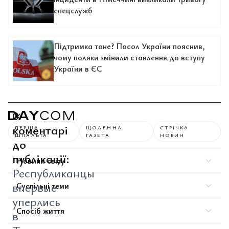
спецслужб
Підтримка тане? Посол України пояснив,
чому поляки змінили ставлення до вступу
України в ЄС
0
коментарі
ПЕРША
ЩОДЕННА
СТРІЧКА
ШПАЛЬТА
ГАЗЕТА
НОВИН
до
публікації:
Новини світу
Республиканцы
впервые
Суспільні теми
уперлись
Спосіб життя
в