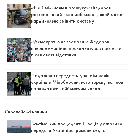
«Не 2 мільйони в розшуку»: Федоров
розкрив новий план мобілізації, який може
кардинально змінити систему
«Демократію не зламали»: Федоров
вперше емоційно прокоментував протести
після своєї відставки
Податкова передасть дані мільйонів
українців Міноборони: кого торкнуться нові
правила вже найближчим часом
Європейські новини:
Балтійський прецедент: Швеція дозволила
передати Україні затримане судно