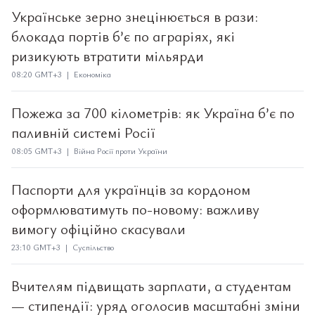
Українське зерно знецінюється в рази:
блокада портів б’є по аграріях, які
ризикують втратити мільярди
08:20 GMT+3 | Економіка
Пожежа за 700 кілометрів: як Україна б’є по
паливній системі Росії
08:05 GMT+3 | Війна Росії проти України
Паспорти для українців за кордоном
оформлюватимуть по-новому: важливу
вимогу офіційно скасували
23:10 GMT+3 | Суспільство
Вчителям підвищать зарплати, а студентам
— стипендії: уряд оголосив масштабні зміни