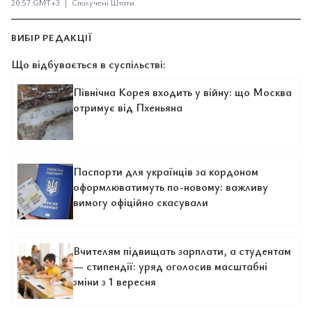
20:57 GMT+3 | Сполучені Штати
ВИБІР РЕДАКЦІЇ
Що відбувається в суспільстві:
Північна Корея входить у війну: що Москва
отримує від Пхеньяна
Паспорти для українців за кордоном
оформлюватимуть по-новому: важливу
вимогу офіційно скасували
Вчителям підвищать зарплати, а студентам
— стипендії: уряд оголосив масштабні
зміни з 1 вересня