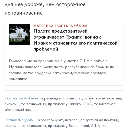
для нее дороже, чем осторожное
неповиновение.
МАТЕРИАЛ ГАЗЕТЫ ДЭЙКОМ
Палата представителей
ограничивает Трампа: война с
Ираном становится его политической
проблемой
Голосование за прекращение участия США в войне с
Ираном показало: даже часть республиканцев больше не
готова молча поддерживать президентскую военную
кампанию.
Костянтин Любін
— Кореспондент, який спеціалізується на політиці,
економіці та технологіях, проживає у Чикаго, США, та висвітлює
міжнародні новини.
Тетяна Федорів
— Кореспондент, яка спеціалізується на політиці,
економіці та технологіях, проживає у Вашингтоні, США, та