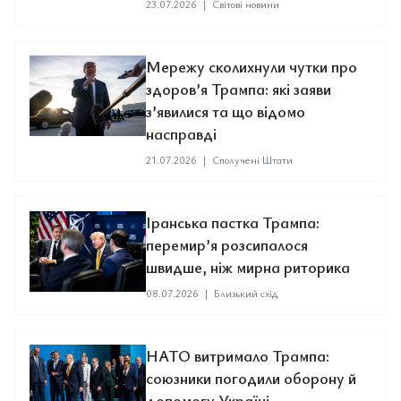
23.07.2026
|
Світові новини
Мережу сколихнули чутки про
здоров’я Трампа: які заяви
з’явилися та що відомо
насправді
21.07.2026
|
Сполучені Штати
Іранська пастка Трампа:
перемир’я розсипалося
швидше, ніж мирна риторика
08.07.2026
|
Близький схід
НАТО витримало Трампа:
союзники погодили оборону й
допомогу Україні