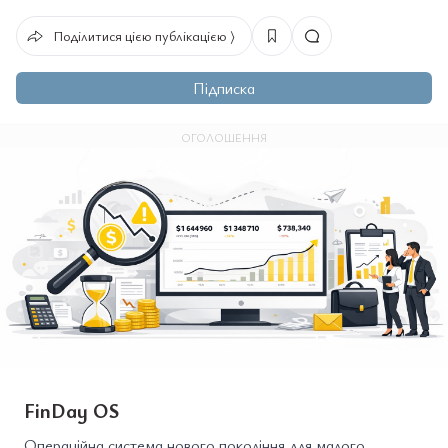
Поділитися цією публікацією ⟩
Підписка
ОГОЛОШЕННЯ
FinDay OS
Операційна система нового покоління для малого,