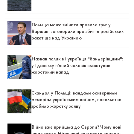
Польща може змінити правила гри: у
Варшаві заговорили про збиття російських
ракет ще над Україною
Назвав поляків і українця "бандерівцями":
у Гданську п'яний чоловік влаштував
жорстокий напад
Скандал у Польщі: вандали осквернили
меморіал українським воїнам, посольство
зробило жорстку заяву
Війна вже прийшла до Європи? Чому нові
інциденти в Німеччині викликали тривогу