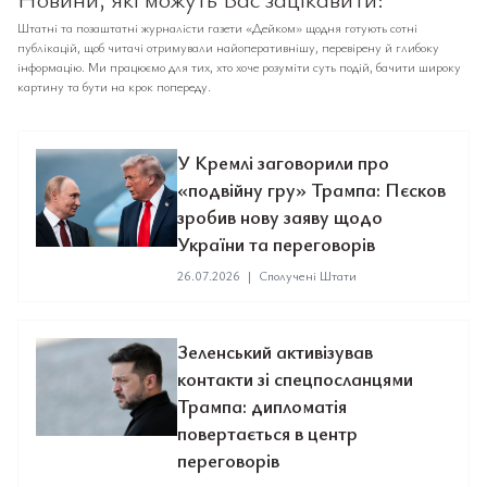
Штатні та позаштатні журналісти газети «Дейком» щодня готують сотні
публікацій, щоб читачі отримували найоперативнішу, перевірену й глибоку
інформацію. Ми працюємо для тих, хто хоче розуміти суть подій, бачити широку
картину та бути на крок попереду.
У Кремлі заговорили про
«подвійну гру» Трампа: Пєсков
зробив нову заяву щодо
України та переговорів
26.07.2026
|
Сполучені Штати
Зеленський активізував
контакти зі спецпосланцями
Трампа: дипломатія
повертається в центр
переговорів