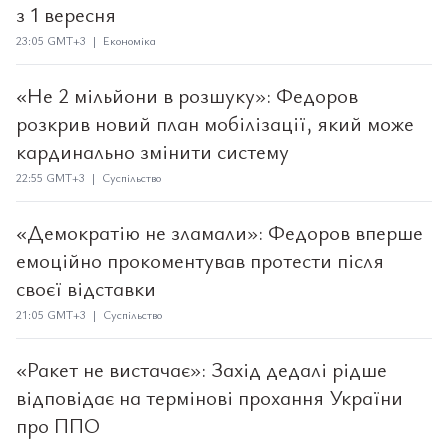
з 1 вересня
23:05 GMT+3 | Економіка
«Не 2 мільйони в розшуку»: Федоров
розкрив новий план мобілізації, який може
кардинально змінити систему
22:55 GMT+3 | Суспільство
«Демократію не зламали»: Федоров вперше
емоційно прокоментував протести після
своєї відставки
21:05 GMT+3 | Суспільство
«Ракет не вистачає»: Захід дедалі рідше
відповідає на термінові прохання України
про ППО