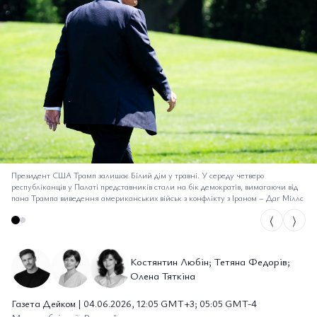
Президент США Трамп залишає Білий дім у травні. У середу четверо
республіканців у Палаті представників стали на бік демократів, вимагаючи від
пана Трампа виведення американських військ з конфлікту з Іраном
–
Даг Міллс
⟨
⟩
Костянтин Любін; Тетяна Федорів;
Олена Тяткіна
Газета Дейком | 04.06.2026, 12:05 GMT+3; 05:05 GMT-4