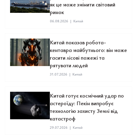
як це може змінити світовий
ринок
06.08.2026
|
Китай
Китай показав робота-
кентавра майбутнього: він може
гасити лісові пожежі та
рятувати людей
31.07.2026
|
Китай
Китай готує космічний удар по
астероїду: Пекін випробує
технологію захисту Землі від
катастроф
29.07.2026
|
Китай