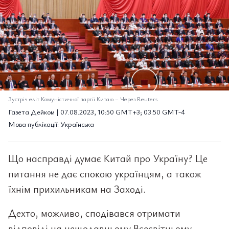
Зустріч еліт Комуністичної партії Китаю
–
Через Reuters
Газета Дейком | 07.08.2023, 10:50 GMT+3; 03:50 GMT-4
Мова публікації: Українська
Що насправді думає Китай про Україну? Це
питання не дає спокою українцям, а також
їхнім прихильникам на Заході.
Дехто, можливо, сподівався отримати
відповіді на нещодавньому Всесвітньому