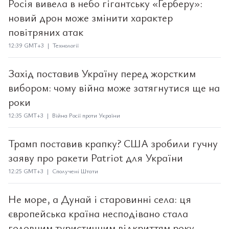
Росія вивела в небо гігантську «Герберу»:
новий дрон може змінити характер
повітряних атак
12:39 GMT+3 | Технології
Захід поставив Україну перед жорстким
вибором: чому війна може затягнутися ще на
роки
12:35 GMT+3 | Війна Росії проти України
Трамп поставив крапку? США зробили гучну
заяву про ракети Patriot для України
12:25 GMT+3 | Сполучені Штати
Не море, а Дунай і старовинні села: ця
європейська країна несподівано стала
головним туристичним відкриттям року