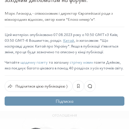
Марк Леонард - співзасновник і директор Європейської ради з
міжнародних відносин, автор книги "Епоха немир'я".
Цей матеріал опубліковано 07.08.2023 року о 10:50 GMT+3 Київ;
03:50 GMT-4 Вашингтон, розділ:
Китай
, із заголовком: "Що
насправді думає Китай про Україну". Якщо в публікації з'являться
зміни, про це буде зазначено та описано у кінці публікації.
Читайте
щоденну газету
та загальну
стрічку новин
газети Дейком,
яка поєднує багато цікавого в понад 40 розділах з усіх куточків світу.
Поділитися цією публікацією ⟩
Підписка
ОГОЛОШЕННЯ