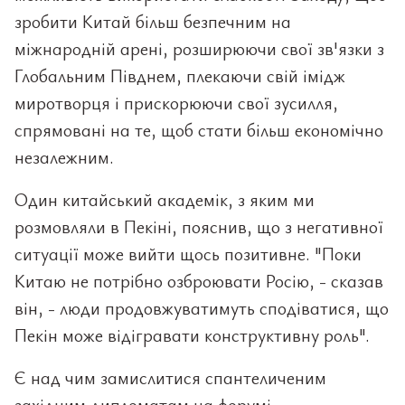
зробити Китай більш безпечним на
міжнародній арені, розширюючи свої зв'язки з
Глобальним Півднем, плекаючи свій імідж
миротворця і прискорюючи свої зусилля,
спрямовані на те, щоб стати більш економічно
незалежним.
Один китайський академік, з яким ми
розмовляли в Пекіні, пояснив, що з негативної
ситуації може вийти щось позитивне. "Поки
Китаю не потрібно озброювати Росію, - сказав
він, - люди продовжуватимуть сподіватися, що
Пекін може відігравати конструктивну роль".
Є над чим замислитися спантеличеним
західним дипломатам на форумі.