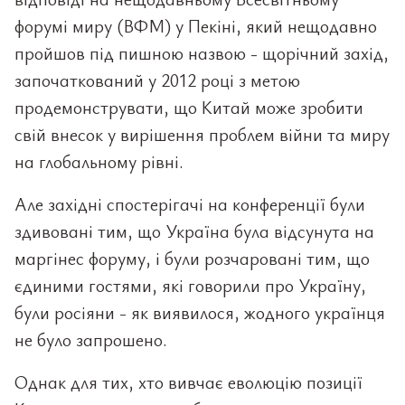
форумі миру (ВФМ) у Пекіні, який нещодавно
пройшов під пишною назвою - щорічний захід,
започаткований у 2012 році з метою
продемонструвати, що Китай може зробити
свій внесок у вирішення проблем війни та миру
на глобальному рівні.
Але західні спостерігачі на конференції були
здивовані тим, що Україна була відсунута на
маргінес форуму, і були розчаровані тим, що
єдиними гостями, які говорили про Україну,
були росіяни - як виявилося, жодного українця
не було запрошено.
Однак для тих, хто вивчає еволюцію позиції