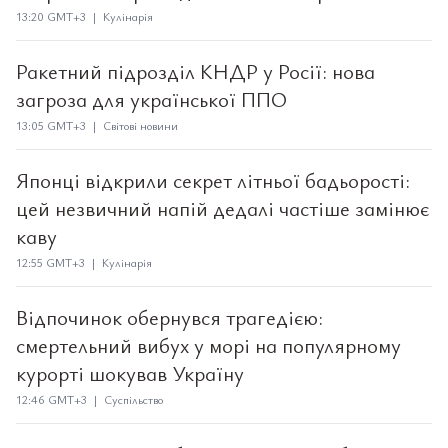
13:20 GMT+3 | Кулінарія
Ракетний підрозділ КНДР у Росії: нова
загроза для української ППО
13:05 GMT+3 | Світові новини
Японці відкрили секрет літньої бадьорості:
цей незвичний напій дедалі частіше замінює
каву
12:55 GMT+3 | Кулінарія
Відпочинок обернувся трагедією:
смертельний вибух у морі на популярному
курорті шокував Україну
12:46 GMT+3 | Суспільство