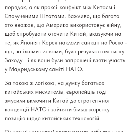
порядок, а як проксі-конфлікт між Китаєм і
Сполученими Штатами. Важливо, що багато
хто вважає, що Америка використовує війну,
щоб спробувати оточити Китай, вказуючи на
те, як Японія і Корея наклали санкції на Росію -
що, за їхніми словами, було результатом тиску
Заходу - і як вони були запрошені взяти участь
у Мадридському саміті НАТО.
За такою ж логікою, на думку багатьох
китайських мислителів, європейців тоді
змусили включити Китай до стратегічної
концепції НАТО і зайняти більш жорстку
позицію щодо китайських технологій.
Однак ці мислителі заспокоюють себе тим, що