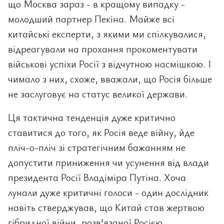
що Москва зараз - в кращому випадку -
молодший партнер Пекіна. Майже всі
китайські експерти, з якими ми спілкувалися,
відреагували на прохання прокоментувати
військові успіхи Росії з відчутною насмішкою. І
чимало з них, схоже, вважали, що Росія більше
не заслуговує на статус великої держави.
Ця тактична тенденція дуже критично
ставитися до того, як Росія веде війну, йде
пліч-о-пліч зі стратегічним бажанням не
допустити приниження чи усунення від влади
президента Росії Владіміра Путіна. Хоча
лунали дуже критичні голоси - один дослідник
навіть стверджував, що Китай став жертвою
гібридної війни, розв'язаної Росією,