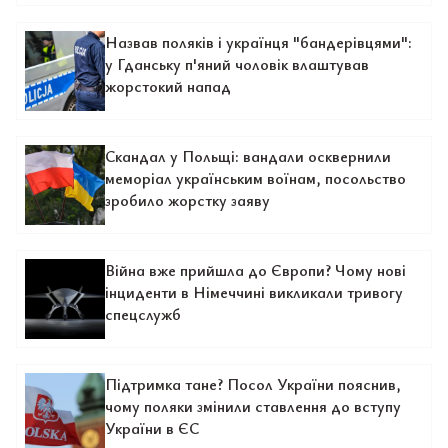
Назвав поляків і українця "бандерівцями":
у Гданську п'яний чоловік влаштував
жорстокий напад
Скандал у Польщі: вандали осквернили
меморіал українським воїнам, посольство
зробило жорстку заяву
Війна вже прийшла до Європи? Чому нові
інциденти в Німеччині викликали тривогу
спецслужб
Підтримка тане? Посол України пояснив,
чому поляки змінили ставлення до вступу
України в ЄС