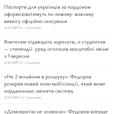
Паспорти для українців за кордоном
оформлюватимуть по-новому: важливу
вимогу офіційно скасували
23:10 GMT+3 | Суспільство
Вчителям підвищать зарплати, а студентам
— стипендії: уряд оголосив масштабні зміни
з 1 вересня
23:05 GMT+3 | Економіка
«Не 2 мільйони в розшуку»: Федоров
розкрив новий план мобілізації, який може
кардинально змінити систему
22:55 GMT+3 | Суспільство
«Демократію не зламали»: Федоров вперше