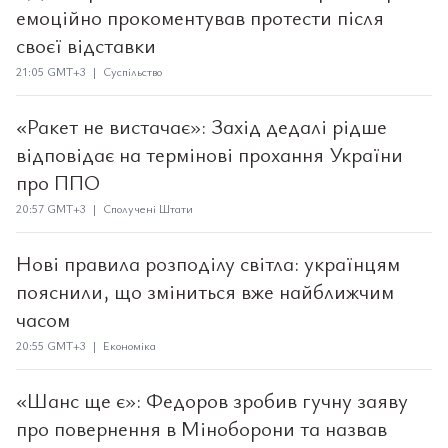
емоційно прокоментував протести після
своєї відставки
21:05 GMT+3 | Суспільство
«Ракет не вистачає»: Захід дедалі рідше
відповідає на термінові прохання України
про ППО
20:57 GMT+3 | Сполучені Штати
Нові правила розподілу світла: українцям
пояснили, що зміниться вже найближчим
часом
20:55 GMT+3 | Економіка
«Шанс ще є»: Федоров зробив гучну заяву
про повернення в Міноборони та назвав