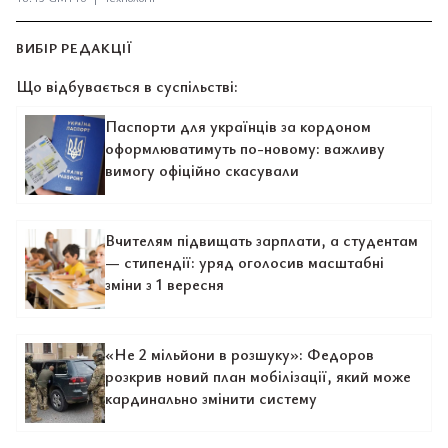
ВИБІР РЕДАКЦІЇ
Що відбувається в суспільстві:
Паспорти для українців за кордоном
оформлюватимуть по-новому: важливу
вимогу офіційно скасували
Вчителям підвищать зарплати, а студентам
— стипендії: уряд оголосив масштабні
зміни з 1 вересня
«Не 2 мільйони в розшуку»: Федоров
розкрив новий план мобілізації, який може
кардинально змінити систему