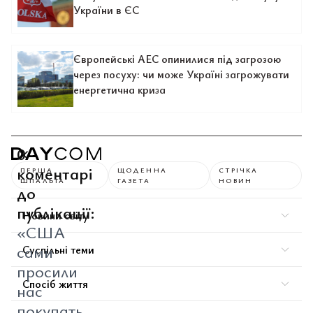
України в ЄС
Європейські АЕС опинилися під загрозою
через посуху: чи може Україні загрожувати
енергетична криза
0
коментарі
ПЕРША
ЩОДЕННА
СТРІЧКА
ШПАЛЬТА
ГАЗЕТА
НОВИН
до
публікації:
Новини світу
«США
сами
Суспільні теми
просили
Спосіб життя
нас
покупать