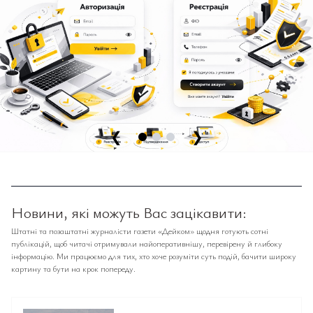
❮
❯
Новини, які можуть Вас зацікавити:
Штатні та позаштатні журналісти газети «Дейком» щодня готують сотні
публікацій, щоб читачі отримували найоперативнішу, перевірену й глибоку
інформацію. Ми працюємо для тих, хто хоче розуміти суть подій, бачити широку
картину та бути на крок попереду.