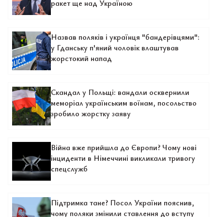
ракет ще над Україною
Назвав поляків і українця "бандерівцями":
у Гданську п'яний чоловік влаштував
жорстокий напад
Скандал у Польщі: вандали осквернили
меморіал українським воїнам, посольство
зробило жорстку заяву
Війна вже прийшла до Європи? Чому нові
інциденти в Німеччині викликали тривогу
спецслужб
Підтримка тане? Посол України пояснив,
чому поляки змінили ставлення до вступу