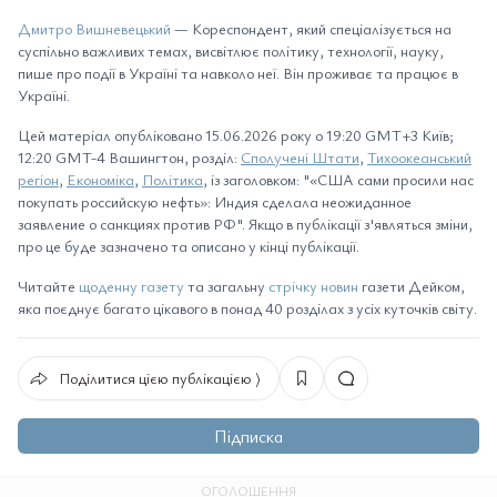
Дмитро Вишневецький
— Кореспондент, який спеціалізується на
суспільно важливих темах, висвітлює політику, технології, науку,
пише про події в Україні та навколо неї. Він проживає та працює в
Україні.
Цей матеріал опубліковано 15.06.2026 року о 19:20 GMT+3 Київ;
12:20 GMT-4 Вашингтон, розділ:
Сполучені Штати
,
Тихоокеанський
регіон
,
Економіка
,
Політика
, із заголовком: "«США сами просили нас
покупать российскую нефть»: Индия сделала неожиданное
заявление о санкциях против РФ". Якщо в публікації з'являться зміни,
про це буде зазначено та описано у кінці публікації.
Читайте
щоденну газету
та загальну
стрічку новин
газети Дейком,
яка поєднує багато цікавого в понад 40 розділах з усіх куточків світу.
Поділитися цією публікацією ⟩
Підписка
ОГОЛОШЕННЯ