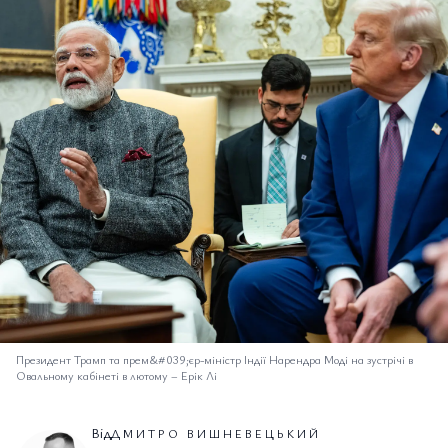
Президент Трамп та прем&#039;єр-міністр Індії Нарендра Моді на зустрічі в
Овальному кабінеті в лютому
–
Ерік Лі
Від
ДМИТРО ВИШНЕВЕЦЬКИЙ