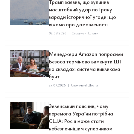
Трамп заявив, що зупинив
масштабний удар по Ірану
заради історичної угоди: що
відомо про домовленості
02.08.2026
|
Сполучені Штати
Менеджери Amazon попросили
Безоса терміново вимкнути ШІ
на складах: система викликала
бунт
27.07.2026
|
Сполучені Штати
Зеленський пояснив, чому
перемога України потрібна
США: Росія може стати
небезпечнішим суперником