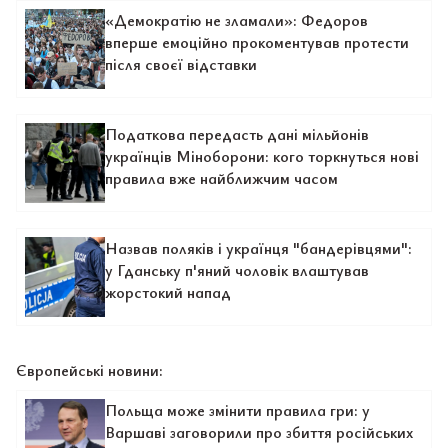
«Демократію не зламали»: Федоров
вперше емоційно прокоментував протести
після своєї відставки
Податкова передасть дані мільйонів
українців Міноборони: кого торкнуться нові
правила вже найближчим часом
Назвав поляків і українця "бандерівцями":
у Гданську п'яний чоловік влаштував
жорстокий напад
Європейські новини:
Польща може змінити правила гри: у
Варшаві заговорили про збиття російських