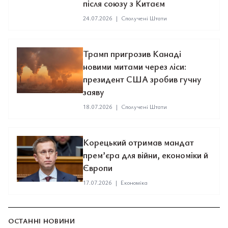
після союзу з Китаєм
24.07.2026
|
Сполучені Штати
Трамп пригрозив Канаді
новими митами через ліси:
президент США зробив гучну
заяву
18.07.2026
|
Сполучені Штати
Корецький отримав мандат
прем’єра для війни, економіки й
Європи
17.07.2026
|
Економіка
ОСТАННІ НОВИНИ