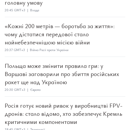
головну умову
20:45 GMT+3 | Влада
«Кожні 200 метрів — боротьба за життя»:
чому дістатися передової стало
найнебезпечнішою місією війни
20:37 GMT+3 | Війна Росії проти України
Польща може змінити правила гри: у
Варшаві заговорили про збиття російських
ракет ще над Україною
20:30 GMT+3 | Європа
Росія готує новий ривок у виробництві FPV-
дронів: стало відомо, хто забезпечує Кремль
критичними компонентами
18:45 GMT+3 | Технології