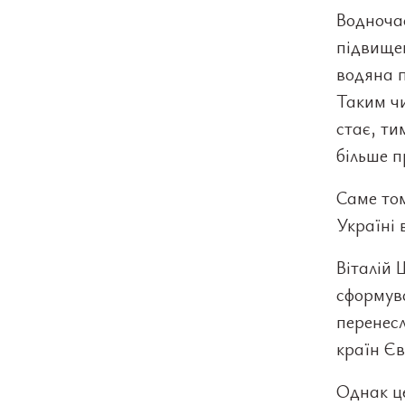
Водночас
підвище
водяна 
Таким чи
стає, ти
більше п
Саме том
Україні 
Віталій
сформув
перенесл
країн Єв
Однак це