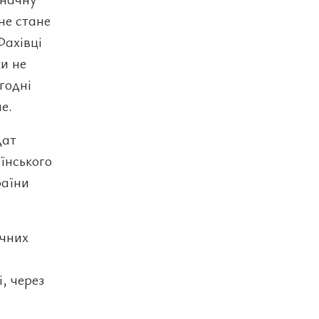
не стане
Фахівці
и не
годні
е.
дат
аїнського
раїни
ичних
, через