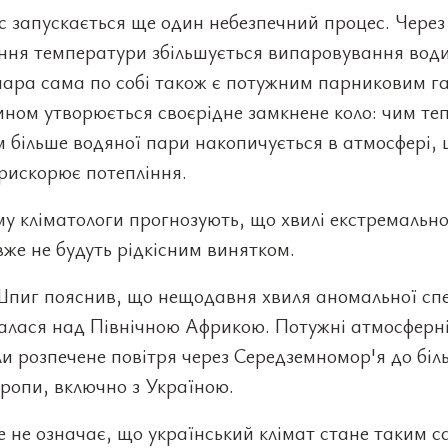
 запускається ще один небезпечний процес. Через
ння температури збільшується випаровування води
пара сама по собі також є потужним парниковим га
ном утворюється своєрідне замкнене коло: чим те
м більше водяної пари накопичується в атмосфері,
рискорює потепління.
у кліматологи прогнозують, що хвилі екстремально
вже не будуть рідкісним винятком.
 Шпиг пояснив, що нещодавня хвиля аномальної сп
алася над Північною Африкою. Потужні атмосферні
и розпечене повітря через Середземномор'я до біл
ропи, включно з Україною.
 не означає, що український клімат стане таким с