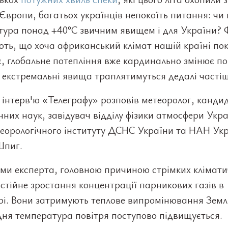
Європи, багатьох українців непокоїть питання: чи 
тура понад +40°C звичним явищем і для України? 
ть, що хоча африканський клімат нашій країні пок
, глобальне потепління вже кардинально змінює по
 екстремальні явища траплятимуться дедалі частіш
 інтерв'ю «Телеграфу» розповів метеоролог, канди
чних наук, завідувач відділу фізики атмосфери Укр
теорологічного інституту ДСНС України та НАН Ук
Шпиг.
ами експерта, головною причиною стрімких клімат
остійне зростання концентрації парникових газів в
і. Вони затримують теплове випромінювання Землі
ня температура повітря поступово підвищується.