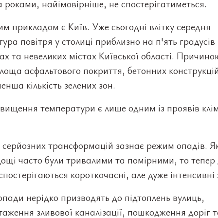
 роками, найімовірніше, не спостерігатиметься.
м прикладом є Київ. Уже сьогодні влітку середня
ура повітря у столиці приблизно на п'ять градусів
лах та невеликих містах Київської області. Причино
лоща асфальтового покриття, бетонних конструкцій
енша кількість зелених зон.
двищення температури є лише одним із проявів кл
 серйозних трансформацій зазнає режим опадів. 
ощі часто були тривалими та помірними, то тепер 
спостерігаються короткочасні, але дуже інтенсивні 
опади нерідко призводять до підтоплень вулиць,
аження зливової каналізації, пошкодження доріг т