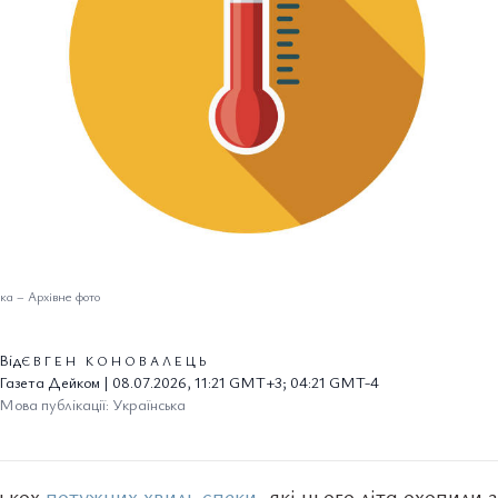
ека
–
Архівне фото
Від
ЄВГЕН КОНОВАЛЕЦЬ
Газета Дейком | 08.07.2026, 11:21 GMT+3; 04:21 GMT-4
Мова публікації: Українська
лькох
потужних хвиль спеки
, які цього літа охопили 