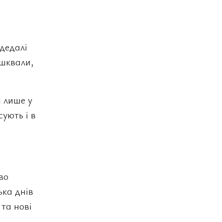
дедалі
 шквали,
 лише у
сують і в
во
ька днів
 та нові