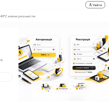
Увійти
 +40°C новою реальністю
го