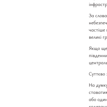
інфрастр
За слова
небезпеч
частіше 
великі г
Якщо ще 
південни
централь
Суттєво 
На думку
ставатим
або один
коливан