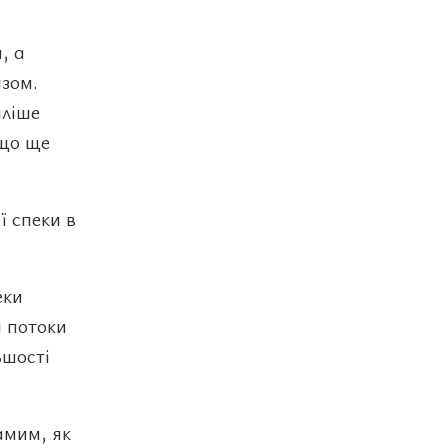
, а
зом.
пліше
 що ще
ї спеки в
еки
 потоки
ьшості
амим, як