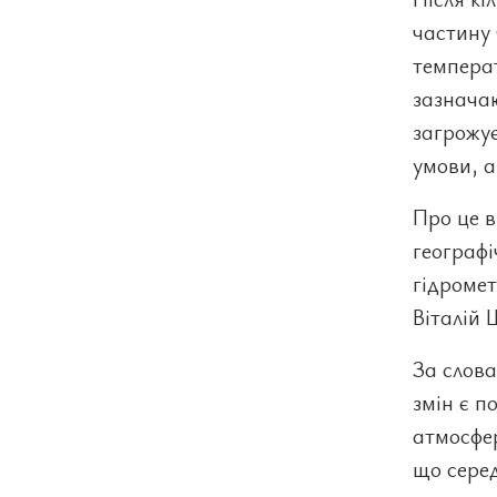
частину 
темпера
зазначаю
загрожує
умови, а
Про це в
географі
гідроме
Віталій 
За слов
змін є п
атмосфер
що серед