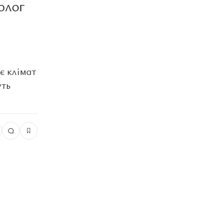
олог
є клімат
уть