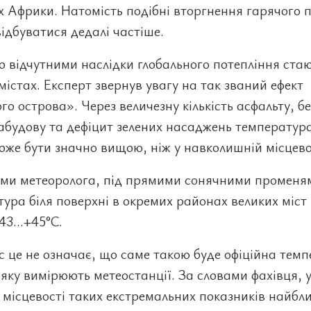
х Африки. Натомість подібні вторгнення гарячого 
ідбуватися дедалі частіше.
 відчутними наслідки глобального потепління стаю
містах. Експерт звернув увагу на так званий ефект
го острова». Через величезну кількість асфальту, б
абудову та дефіцит зелених насаджень температура
оже бути значно вищою, ніж у навколишній місцево
ами метеоролога, під прямими сонячними променя
ура біля поверхні в окремих районах великих міст
43...+45°C.
 це не означає, що саме такою буде офіційна тем
 яку вимірюють метеостанції. За словами фахівця, 
й місцевості таких екстремальних показників найб