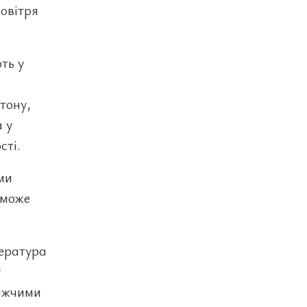
повітря
ть у
етону,
 у
сті.
ми
 може
пература
у
лижчими