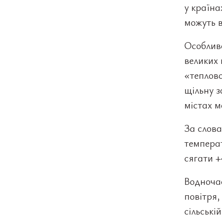
у країна
можуть в
Особливо
великих 
«теплово
щільну з
містах м
За слов
температ
сягати +
Водночас
повітря,
сільські