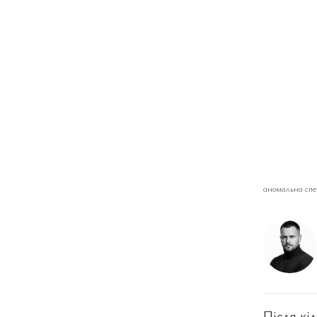
аномальна сп
Після кі