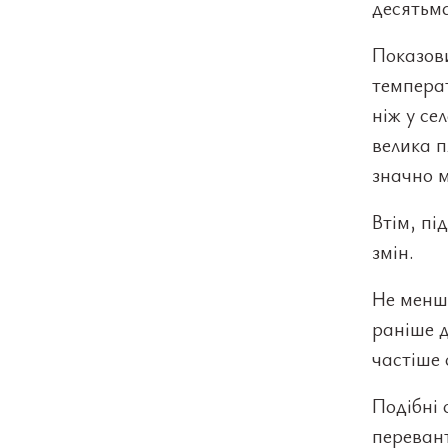
десятьма
Показови
температ
ніж у се
велика п
значно м
Втім, пі
змін.
Не менш
раніше д
частіше 
Подібні 
перевант