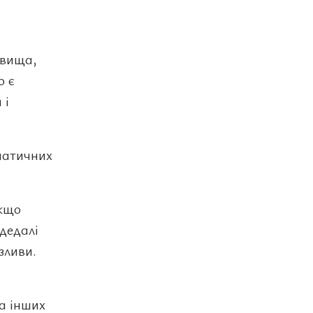
 вища,
ю є
 і
іматичних
Якщо
дедалі
зливи.
а інших