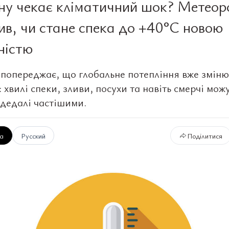
ну чекає кліматичний шок? Метеор
ив, чи стане спека до +40°C новою
ністю
 попереджає, що глобальне потепління вже зміню
 хвилі спеки, зливи, посухи та навіть смерчі мож
 дедалі частішими.
ка
Русский
Поділитися