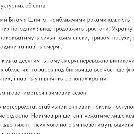
уктурних об'єктів.
ми Віталія Шпига, найближчими роками кількість
них погодних явищ продовжить зростати. Україну 
накриватимуть сильні хвилі спеки, тривалі посухи,
радини та навіть смерчі.
кілька десятиліть тому смерчі переважно виникали
х областях, то зараз подібні явища все частіше фік
них, і навіть у північних регіонах країни.
змінюватиметься і зимовий сезон.
 метеоролога, стабільний сніговий покрив поступо
е рідкістю. Найімовірніше, сніг лежатиме лише кіл
-два тижні, після чого його змінюватимуть відлиги
ня температури.