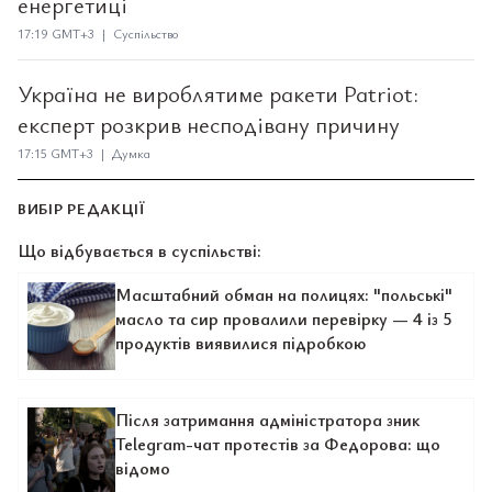
енергетиці
17:19 GMT+3 | Суспільство
Україна не вироблятиме ракети Patriot:
експерт розкрив несподівану причину
17:15 GMT+3 | Думка
ВИБІР РЕДАКЦІЇ
Що відбувається в суспільстві:
Масштабний обман на полицях: "польські"
масло та сир провалили перевірку — 4 із 5
продуктів виявилися підробкою
Після затримання адміністратора зник
Telegram-чат протестів за Федорова: що
відомо