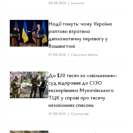
08.08.2026
|
Екологія
Надії тануть: чому Україна
раптово втратила
дипломатичну перевагу у
Вашингтоні
07.08.2026
|
Сполучені Штати
До $20 тисяч за «звільнення»:
суд відправив до СІЗО
екскерівника Мукачівського
ТЦК у справі про тисячу
незаконних списань
07.08.2026
|
Суспільство