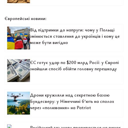
Європейські новини:
Від підтримки до напруги: чому у Польщі
змінюється ставлення до українців і кому це
може бути вигідно
ЄС готує удар по $200 млрд Росії: у Європі
знайшли спосіб обійти головну перешкоду
Дрони кружляли над секретною базою
Бундесверу: у Німеччині б’ють на сполох
через «полювання» на Patriot
Російський газ знову проривається на ринок