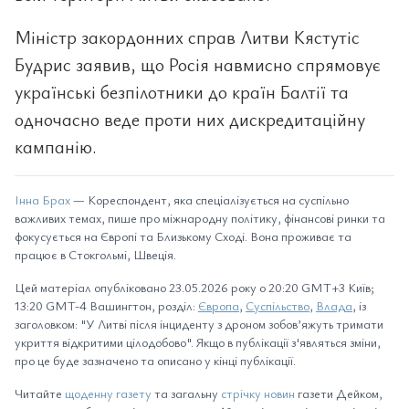
Міністр закордонних справ Литви Кястутіс
Будрис заявив, що Росія навмисно спрямовує
українські безпілотники до країн Балтії та
одночасно веде проти них дискредитаційну
кампанію.
Інна Брах
— Кореспондент, яка спеціалізується на суспільно
важливих темах, пише про міжнародну політику, фінансові ринки та
фокусується на Європі та Близькому Сході. Вона проживає та
працює в Стокгольмі, Швеція.
Цей матеріал опубліковано 23.05.2026 року о 20:20 GMT+3 Київ;
13:20 GMT-4 Вашингтон, розділ:
Європа
,
Суспільство
,
Влада
, із
заголовком: "У Литві після інциденту з дроном зобов’яжуть тримати
укриття відкритими цілодобово". Якщо в публікації з'являться зміни,
про це буде зазначено та описано у кінці публікації.
Читайте
щоденну газету
та загальну
стрічку новин
газети Дейком,