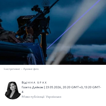
Ілюстративне
–
Архівне фото
Від
ІННА БРАХ
Газета Дейком | 23.05.2026, 20:20 GMT+3; 13:20 GMT-
4
Мова публікації: Українська