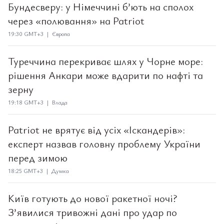
Бундесверу: у Німеччині б’ють на сполох
через «полювання» на Patriot
19:30 GMT+3 | Європа
Туреччина перекриває шлях у Чорне море:
рішення Анкари може вдарити по нафті та
зерну
19:18 GMT+3 | Влада
Patriot не врятує від усіх «Іскандерів»:
експерт назвав головну проблему України
перед зимою
18:25 GMT+3 | Думка
Київ готують до нової ракетної ночі?
З’явилися тривожні дані про удар по