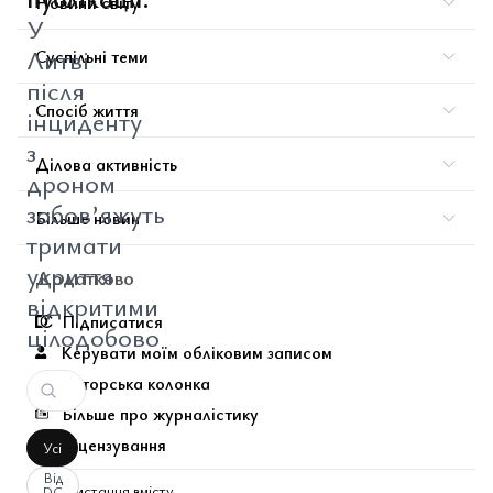
Новини світу
У
Литві
Суспільні теми
після
Спосіб життя
інциденту
з
Ділова активність
дроном
зобов’яжуть
Більше новин
тримати
укриття
Додатково
відкритими
Підписатися
цілодобово
Керувати моїм обліковим записом
Авторська колонка
Більше про журналістику
Ліцензування
Усі
Від
Використання вмісту
DC