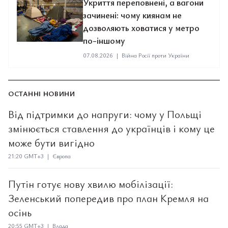
Укриття переповнені, а вагони
зачинені: чому киянам не
дозволяють ховатися у метро
по-іншому
07.08.2026
|
Війна Росії проти України
ОСТАННІ НОВИНИ
Від підтримки до напруги: чому у Польщі
змінюється ставлення до українців і кому це
може бути вигідно
21:20 GMT+3 | Європа
Путін готує нову хвилю мобілізації:
Зеленський попередив про план Кремля на
осінь
20:55 GMT+3 | Влада