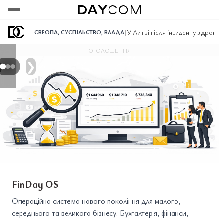
Переглянути
Переглянути
Переглянути
|
У Литві після інциденту з дро
ЄВРОПА
,
СУСПІЛЬСТВО
,
ВЛАДА
ОГОЛОШЕННЯ
❯
FinDay OS
Операційна система нового покоління для малого,
середнього та великого бізнесу. Бухгалтерія, фінанси,