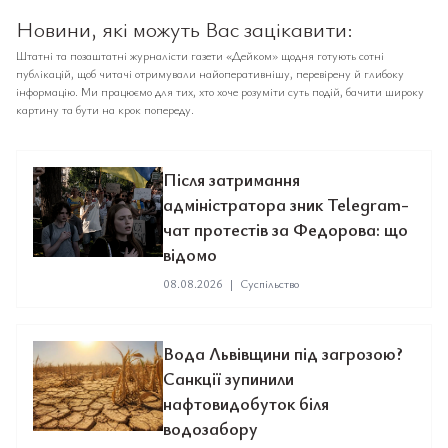
Новини, які можуть Вас зацікавити:
Штатні та позаштатні журналісти газети «Дейком» щодня готують сотні
публікацій, щоб читачі отримували найоперативнішу, перевірену й глибоку
інформацію. Ми працюємо для тих, хто хоче розуміти суть подій, бачити широку
картину та бути на крок попереду.
Після затримання
адміністратора зник Telegram-
чат протестів за Федорова: що
відомо
08.08.2026
|
Суспільство
Вода Львівщини під загрозою?
Санкції зупинили
нафтовидобуток біля
водозабору