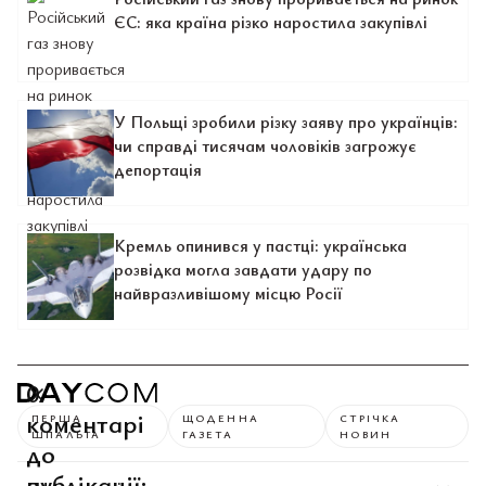
ЄС: яка країна різко наростила закупівлі
У Польщі зробили різку заяву про українців:
чи справді тисячам чоловіків загрожує
депортація
Кремль опинився у пастці: українська
розвідка могла завдати удару по
найвразливішому місцю Росії
0
коментарі
ПЕРША
ЩОДЕННА
СТРІЧКА
ШПАЛЬТА
ГАЗЕТА
НОВИН
до
публікації: