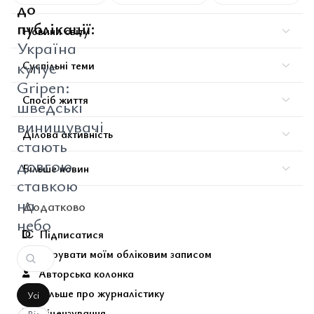
до
публікації:
Новини світу
Україна
купує
Суспільні теми
Gripen:
Спосіб життя
шведські
винищувачі
Ділова активність
стають
довгою
Більше новин
ставкою
на
Додатково
небо
Підписатися
Керувати моїм обліковим записом
Авторська колонка
Більше про журналістику
Усі
Ліцензування