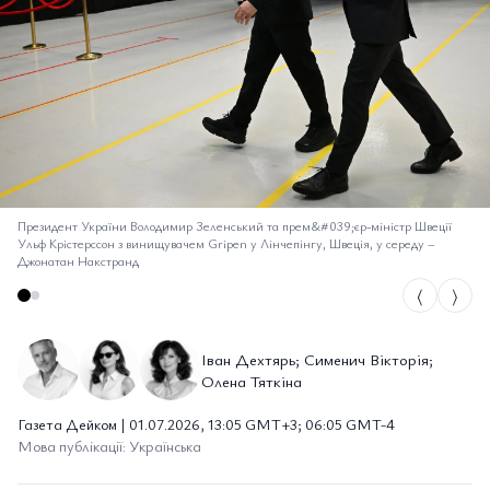
Президент України Володимир Зеленський та прем&#039;єр-міністр Швеції
Ульф Крістерссон з винищувачем Gripen у Лінчепінгу, Швеція, у середу
–
Джонатан Накстранд
⟨
⟩
Іван Дехтярь; Сименич Вікторія;
Олена Тяткіна
Газета Дейком | 01.07.2026, 13:05 GMT+3; 06:05 GMT-4
Мова публікації: Українська