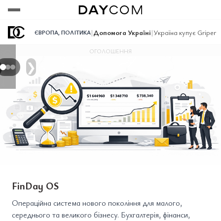
Переглянути
Переглянути
Переглянути
|
Допомога Україні
|
Україна купує Gripen
ЄВРОПА
,
ПОЛІТИКА
ОГОЛОШЕННЯ
❯
FinDay OS
Операційна система нового покоління для малого,
середнього та великого бізнесу. Бухгалтерія, фінанси,