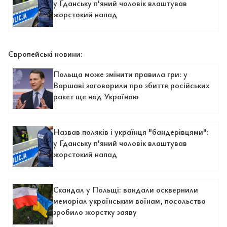
у Гданську п'яний чоловік влаштував
жорстокий напад
Європейські новини:
Польща може змінити правила гри: у
Варшаві заговорили про збиття російських
ракет ще над Україною
Назвав поляків і українця "бандерівцями":
у Гданську п'яний чоловік влаштував
жорстокий напад
Скандал у Польщі: вандали осквернили
меморіал українським воїнам, посольство
зробило жорстку заяву