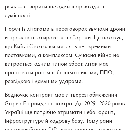
роль — створити ще один шар західної
сумісності.
Поруч із літаками в переговорах звучали дрони
й проєкти протиракетної оборони. Це показує,
що Київ і Стокгольм мислять не окремими
поставками, а комплексом. Сучасна війна не
виграється одним типом зброї: літак має
працювати разом із безпілотниками, ППО,
розвідкою і дальніми ударами.
Водночас контракт має й тверезі обмеження.
Gripen E прийде не завтра. До 2029–2030 років
Україні ще потрібно втримати небо, фронт,
інфраструктуру й кадрову базу. Тому ранні
поставки Gripen C/D, якщо вони реалізуються,