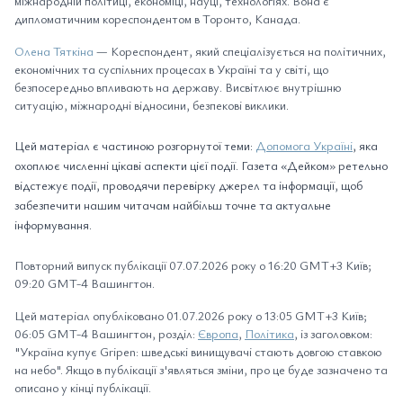
міжнародній політиці, економіці, науці, технологіях. Вона є
дипломатичним кореспондентом в Торонто, Канада.
Олена Тяткіна
— Кореспондент, який спеціалізується на політичних,
економічних та суспільних процесах в Україні та у світі, що
безпосередньо впливають на державу. Висвітлює внутрішню
ситуацію, міжнародні відносини, безпекові виклики.
Цей матеріал є частиною розгорнутої теми:
Допомога Україні
, яка
охоплює численні цікаві аспекти цієї події. Газета «Дейком» ретельно
відстежує події, проводячи перевірку джерел та інформації, щоб
забезпечити нашим читачам найбільш точне та актуальне
інформування.
Повторний випуск публікації 07.07.2026 року о 16:20 GMT+3 Київ;
09:20 GMT-4 Вашингтон.
Цей матеріал опубліковано 01.07.2026 року о 13:05 GMT+3 Київ;
06:05 GMT-4 Вашингтон, розділ:
Європа
,
Політика
, із заголовком:
"Україна купує Gripen: шведські винищувачі стають довгою ставкою
на небо". Якщо в публікації з'являться зміни, про це буде зазначено та
описано у кінці публікації.