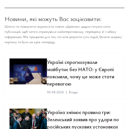
Новини, які можуть Вас зацікавити:
Штатні та позаштатні журналісти газети «Дейком» щодня готують сотні
публікацій, щоб читачі отримували найоперативнішу, перевірену й глибоку
інформацію. Ми працюємо для тих, хто хоче розуміти суть подій, бачити широку
картину та бути на крок попереду.
Україні спрогнозували
майбутнє без НАТО: у Європі
пояснили, чому це може стати
перевагою
05.08.2026
|
Влада
Україна змінює правила гри:
Зеленський заявив про удари по
російських пускових установках