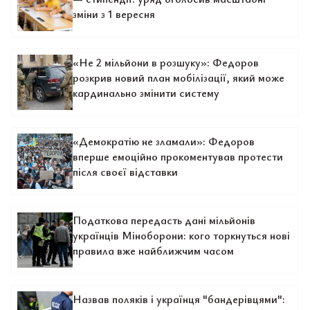
зміни з 1 вересня
«Не 2 мільйони в розшуку»: Федоров
розкрив новий план мобілізації, який може
кардинально змінити систему
«Демократію не зламали»: Федоров
вперше емоційно прокоментував протести
після своєї відставки
Податкова передасть дані мільйонів
українців Міноборони: кого торкнуться нові
правила вже найближчим часом
Назвав поляків і українця "бандерівцями":