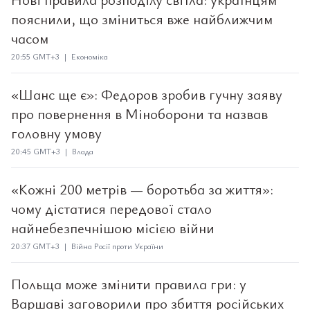
пояснили, що зміниться вже найближчим
часом
20:55 GMT+3 | Економіка
«Шанс ще є»: Федоров зробив гучну заяву
про повернення в Міноборони та назвав
головну умову
20:45 GMT+3 | Влада
«Кожні 200 метрів — боротьба за життя»:
чому дістатися передової стало
найнебезпечнішою місією війни
20:37 GMT+3 | Війна Росії проти України
Польща може змінити правила гри: у
Варшаві заговорили про збиття російських