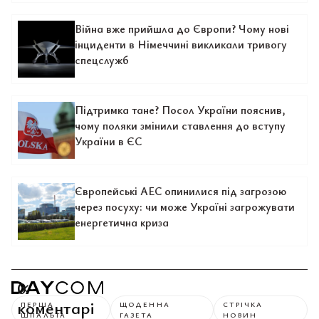
Війна вже прийшла до Європи? Чому нові
інциденти в Німеччині викликали тривогу
спецслужб
Підтримка тане? Посол України пояснив,
чому поляки змінили ставлення до вступу
України в ЄС
Європейські АЕС опинилися під загрозою
через посуху: чи може Україні загрожувати
енергетична криза
0
коментарі
ПЕРША
ЩОДЕННА
СТРІЧКА
ШПАЛЬТА
ГАЗЕТА
НОВИН