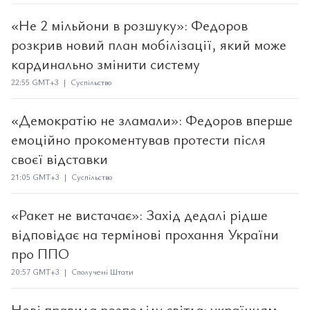
«Не 2 мільйони в розшуку»: Федоров
розкрив новий план мобілізації, який може
кардинально змінити систему
22:55 GMT+3 | Суспільство
«Демократію не зламали»: Федоров вперше
емоційно прокоментував протести після
своєї відставки
21:05 GMT+3 | Суспільство
«Ракет не вистачає»: Захід дедалі рідше
відповідає на термінові прохання України
про ППО
20:57 GMT+3 | Сполучені Штати
Нові правила розподілу світла: українцям