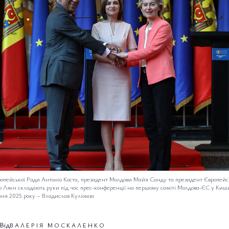
опейської Ради Антоніо Коста, президент Молдови Майя Санду та президент Європейськ
р Ляєн складають руки під час прес-конференції на першому саміті Молдова-ЄС у Киш
пня 2025 року
–
Владислав Куліомза
Від
ВАЛЕРІЯ МОСКАЛЕНКО