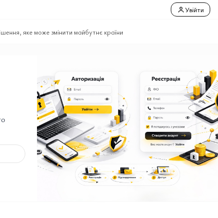
Увійти
ішення, яке може змінити майбутнє країни
го