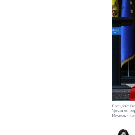
Президент Євр
Урсула фон де
Молдова, 4 ли