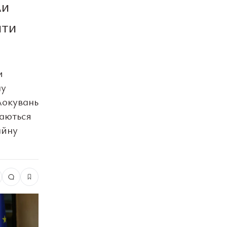
ли
ити
и
пу
локувань
шаються
айну