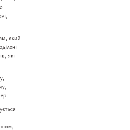
о
лі,
зм, який
оділені
в, які
у,
му,
фер.
ується
ршим,