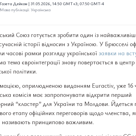
Газета Дейком | 31.05.2026, 14:50 GMT+3; 07:50 GMT-4
Мова публікації: Українська
ський Союз готується зробити один із найважливіш
 сучасній історії відносин з Україною. У Брюсселі о
и часові рамки розгляду української
заявки на вст
ама тема євроінтеграції знову повертається в центр
ької політики.
рмацією, оприлюдненою виданням Euractiv, уже 16 
ська комісія має запропонувати відкрити перший
рний “кластер” для України та Молдови. Йдеться 
вого етапу офіційних переговорів щодо членства, я
і називають принципово важливим.