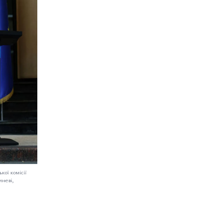
ої комісії
иневі,