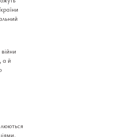
можуть
України
еальний
 війни
 а й
о
валюються
ціями,