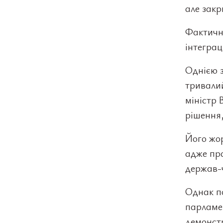
але закр
Фактично
інтеграц
Однією 
тривали
міністр 
рішення,
Його жор
адже пр
держав-ч
Однак по
парламе
демонстр