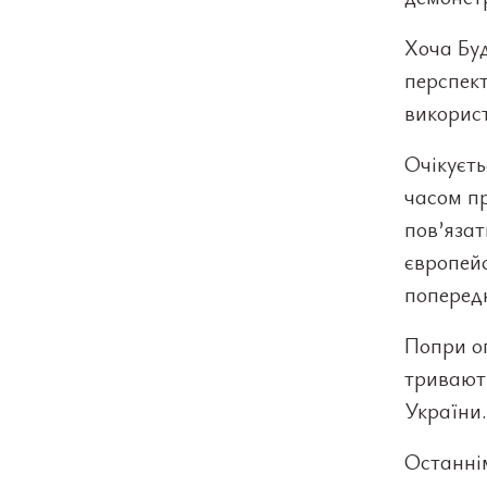
Хоча Буд
перспект
використ
Очікуєт
часом пр
пов’язат
європейс
поперед
Попри оп
тривають
України.
Останні