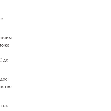
не
ижчим
може
С до
досі
енство
 так