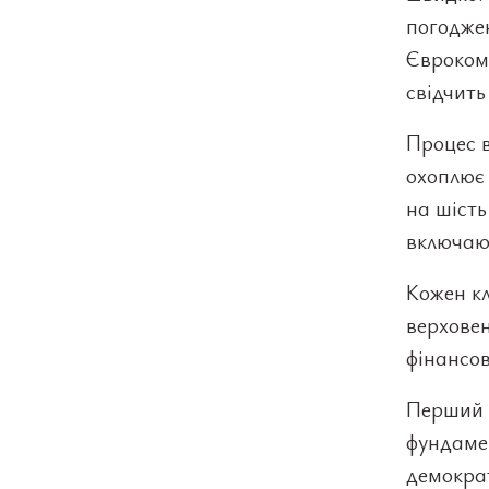
погодже
Єврокомі
свідчить
Процес в
охоплює 
на шість
включаю
Кожен кл
верховен
фінансов
Перший 
фундаме
демокра