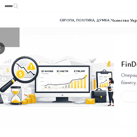
Переглянути
Переглянути
Переглянути
|
Членство Укр
ЄВРОПА
,
ПОЛІТИКА
,
ДУМКА
❯
FinD
Операці
бізнесу