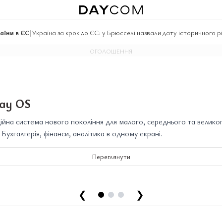
аїни в ЄС
|
Україна за крок до ЄС: у Брюсселі назвали дату історичного р
ОГОЛОШЕННЯ
ay OS
йна система нового покоління для малого, середнього та велико
. Бухгалтерія, фінанси, аналітика в одному екрані.
Переглянути
❮
❯