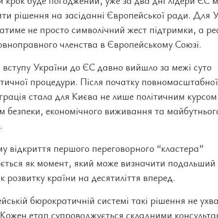
 крок буде погоджений, уже за два дні лідери ЄС 
ти рішення на засіданні Європейської ради. Для 
атиме не просто символічний жест підтримки, а р
овноправного членства в Європейському Союзі.
вступу України до ЄС давно вийшло за межі суто
тичної процедури. Після початку повномасштабної
грація стала для Києва не лише політичним курсом,
м безпеки, економічного виживання та майбутньог
.
у відкриття першого переговорного “кластера”
ається як момент, який може визначити подальший
 розвитку країни на десятиліття вперед.
йській бюрократичній системі такі рішення не ух
 Кожен етап супроводжується складними консульта