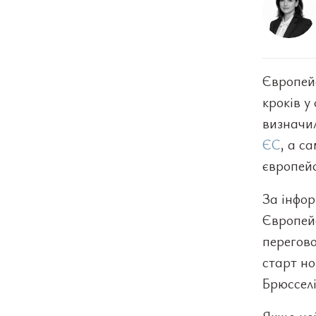
Європей
кроків у
визначил
ЄС
, а с
європейс
За інфо
Європей
перегово
старт но
Брюссел