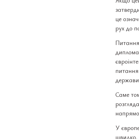
Якщо цей
затверди
це означ
рух до п
Питання 
диплома
євроінте
питання
держави
Саме том
розгляд
напрямок
У європе
швидко.