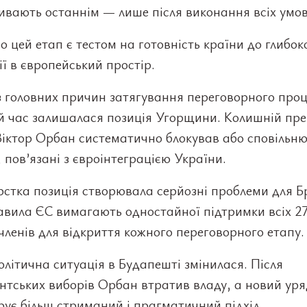
ивають останнім — лише після виконання всіх умов
 цей етап є тестом на готовність країни до глибок
ії в європейський простір.
з головних причин затягування переговорного проц
й час залишалася позиція Угорщини. Колишній пре
Віктор Орбан систематично блокував або сповільн
 пов’язані з євроінтеграцією України.
стка позиція створювала серйозні проблеми для Б
авила ЄС вимагають одностайної підтримки всіх 2
ленів для відкриття кожного переговорного етапу.
літична ситуація в Будапешті змінилася. Після
нтських виборів Орбан втратив владу, а новий уря
ує більш стриманий і прагматичний підхід.