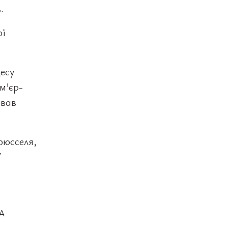
.
ої
есу
м’єр-
ював
рюсселя,
7
д