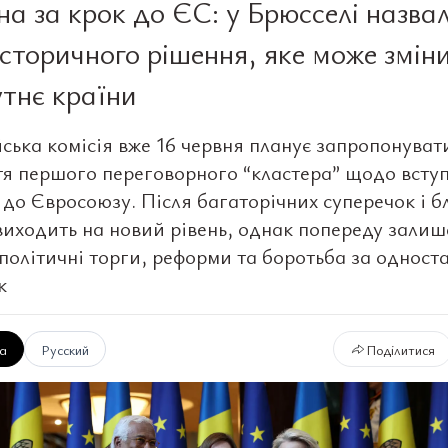
на за крок до ЄС: у Брюсселі назва
історичного рішення, яке може змін
тнє країни
ська комісія вже 16 червня планує запропонуват
тя першого переговорного “кластера” щодо всту
 до Євросоюзу. Після багаторічних суперечок і б
виходить на новий рівень, однак попереду зали
 політичні торги, реформи та боротьба за одност
к
ка
Русский
Поділитися