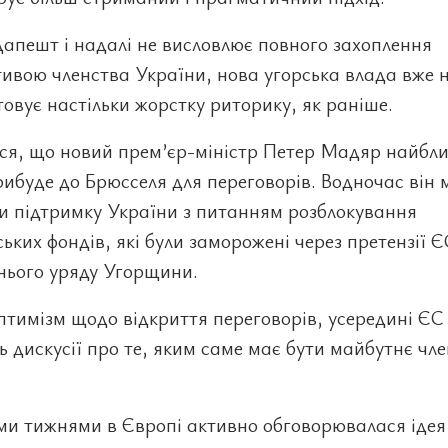
апешт і надалі не висловлює повного захоплення
ивою членства України, нова угорська влада вже 
овує настільки жорстку риторику, як раніше.
ься, що новий прем’єр-міністр Петер Мадяр найбл
ибуде до Брюсселя для переговорів. Водночас він 
и підтримку України з питанням розблокування
ьких фондів, які були заморожені через претензії Є
нього уряду Угорщини.
тимізм щодо відкриття переговорів, усередині ЄС 
 дискусії про те, яким саме має бути майбутнє чл
ми тижнями в Європі активно обговорювалася ідея