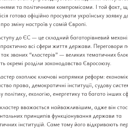
ннями та політичними компромісами. І той факт, щ
сія готова офіційно просувати українську заявку да
 про зміну настроїв у самій Європі.
ступу до ЄС — це складний багаторівневий механі
практично всі сфери життя держави. Переговори п
 так званих “кластерів” — великих тематичних блокі
ть окремі розділи законодавства Євросоюзу.
астер охоплює ключові напрямки реформ: економік
ство права, демократичні інституції, судову систе
у політику, екологію, енергетику та багато інших с
кластер вважається найважливішим, адже він стос
нтальних принципів функціонування держави та
тичних інституцій. Саме тому його відкривають пе