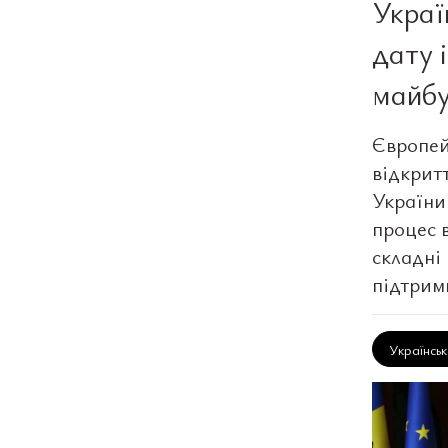
Украї
дату 
майбу
Європей
відкрит
України
процес 
складні
підтрим
Українсь