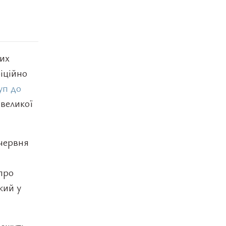
их
фіційно
уп до
 великої
червня
про
кий у