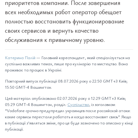
приоритетов компании. После завершения
всех необходимых работ оператор обещает
полностью восстановить функционирование
своих сервисов и вернуть качество
обслуживания к привычному уровню.
Катерина Палій
— Головний кореспондент, який спеціалізується на
суспільно важливих темах, пише про кулінарію та мистецтво. Вона
проживає та працює в Україні.
Повторний випуск публікації 08.07.2026 року о 22:50 GMT+3 Київ;
15:50 GMT-4 Вашингтон.
Цей матеріал опубліковано 02.07.2026 року о 12:29 GMT+3 Київ;
05:29 GMT-4 Вашингтон, розділ:
Суспільство
, із заголовком:
"Vodafone срочно предупредил украинцев после российской атаки:
какие сервисы перестали работать и когда восстановят связь". Якщо
в публікації з'являться зміни, про це буде зазначено та описано у кінці
публікації.