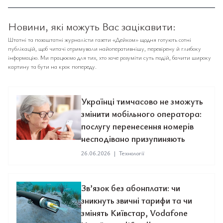
Новини, які можуть Вас зацікавити:
Штатні та позаштатні журналісти газети «Дейком» щодня готують сотні
публікацій, щоб читачі отримували найоперативнішу, перевірену й глибоку
інформацію. Ми працюємо для тих, хто хоче розуміти суть подій, бачити широку
картину та бути на крок попереду.
Українці тимчасово не зможуть
змінити мобільного оператора:
послугу перенесення номерів
несподівано призупиняють
26.06.2026
|
Технології
Зв’язок без абонплати: чи
зникнуть звичні тарифи та чи
змінять Київстар, Vodafone