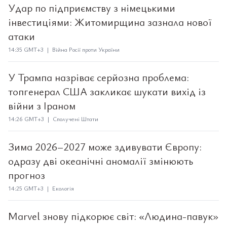
Удар по підприємству з німецькими
інвестиціями: Житомирщина зазнала нової
атаки
14:35 GMT+3 | Війна Росії проти України
У Трампа назріває серйозна проблема:
топгенерал США закликає шукати вихід із
війни з Іраном
14:26 GMT+3 | Сполучені Штати
Зима 2026–2027 може здивувати Європу:
одразу дві океанічні аномалії змінюють
прогноз
14:25 GMT+3 | Екологія
Marvel знову підкорює світ: «Людина-павук»