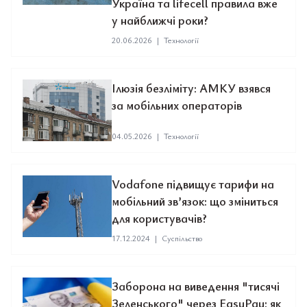
Україна та lifecell правила вже
у найближчі роки?
20.06.2026
|
Технології
Ілюзія безліміту: АМКУ взявся
за мобільних операторів
04.05.2026
|
Технології
Vodafone підвищує тарифи на
мобільний зв’язок: що зміниться
для користувачів?
17.12.2024
|
Суспільство
Заборона на виведення "тисячі
Зеленського" через EasyPay: як