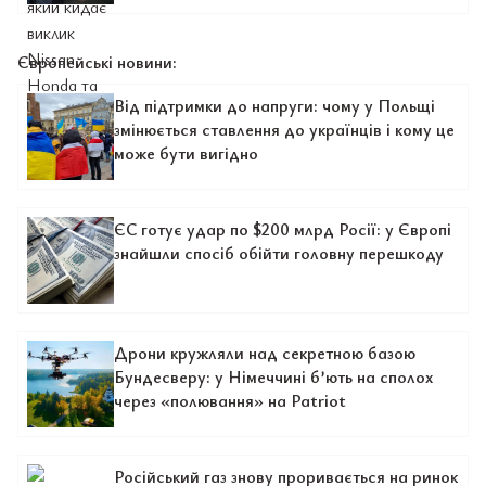
Європейські новини:
Від підтримки до напруги: чому у Польщі
змінюється ставлення до українців і кому це
може бути вигідно
ЄС готує удар по $200 млрд Росії: у Європі
знайшли спосіб обійти головну перешкоду
Дрони кружляли над секретною базою
Бундесверу: у Німеччині б’ють на сполох
через «полювання» на Patriot
Російський газ знову проривається на ринок