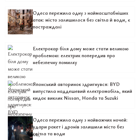
Одеса пережила одну з наймасштабніших
атак: місто залишилося без світла й води, є
постраждалі
Електрокар біля дому може стати великою
проблемою: електрик попередив про
небезпечну помилку
Японський авторинок здригнувся: BYD
випустила наддешевий електромобіль, який
кидає виклик Nissan, Honda та Suzuki
Одеса пережила одну з найважчих ночей:
удари ракет і дронів залишили місто без
світла та води