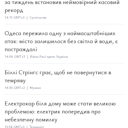
за тиждень встановив неймовірний касовий
рекорд
14:15 GMT+3 | Суспільство
Одеса пережила одну з наймасштабніших
атак: місто залишилося без світла й води, є
постраждалі
14:06 GMT+3 | Війна Росії проти України
Біллі Стрінгс грає, щоб не повернутися в
темряву
14:05 GMT+3 | Музика
Електрокар біля дому може стати великою
проблемою: електрик попередив про
небезпечну помилку
13:58 GMT+3 | Технології