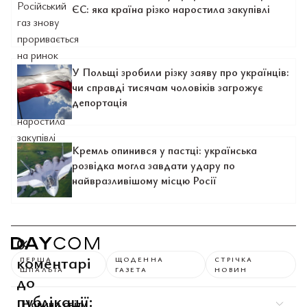
ЄС: яка країна різко наростила закупівлі
У Польщі зробили різку заяву про українців:
чи справді тисячам чоловіків загрожує
депортація
Кремль опинився у пастці: українська
розвідка могла завдати удару по
найвразливішому місцю Росії
0
коментарі
ПЕРША
ЩОДЕННА
СТРІЧКА
ШПАЛЬТА
ГАЗЕТА
НОВИН
до
публікації:
Новини світу