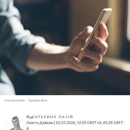
Ілюстративне
–
Архівне фото
Від
КАТЕРИНА ПАЛІЙ
Газета Дейком | 02.07.2026, 12:29 GMT+3; 05:29 GMT-
4