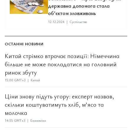
державна допомога стала
об’єктом зловживань
12.12.2024
|
Суспільство
ОСТАННІ НОВИНИ
Китай стрімко втрачає позиції: Німеччина
більше не може покладатися на головний
ринок збуту
15:00 GMT+3 | Китай
Ціни знову підуть угору: експерт назвав,
скільки коштуватимуть хліб, м’ясо та
молочка
14:55 GMT+3 | Економіка