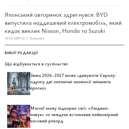
Японський авторинок здригнувся: BYD
випустила наддешевий електромобіль, який
кидає виклик Nissan, Honda та Suzuki
13:50 GMT+3 | Технології
ВИБІР РЕДАКЦІЇ
Що відбувається в суспільстві:
Зима 2026–2027 може здивувати Європу:
одразу дві океанічні аномалії змінюють
прогноз
Marvel знову підкорює світ: «Людина-
павук» за тиждень встановив неймовірний
касовий рекорд