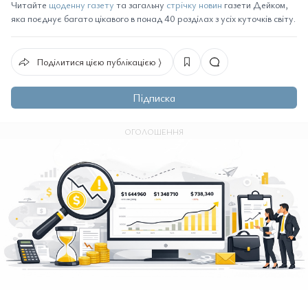
Читайте
щоденну газету
та загальну
стрічку новин
газети Дейком,
яка поєднує багато цікавого в понад 40 розділах з усіх куточків світу.
Поділитися цією публікацією ⟩
Підписка
ОГОЛОШЕННЯ