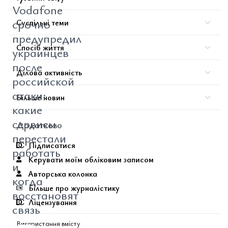
Vodafone
срочно
Суспільні теми
предупредил
Спосіб життя
украинцев
после
Ділова активність
российской
атаки:
Більше новин
какие
сервисы
Додатково
перестали
Підписатися
работать
Керувати моїм обліковим записом
и
Авторська колонка
когда
Більше про журналістику
восстановят
Ліцензування
связь
Використання вмісту