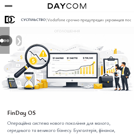
Переглянути
Переглянути
Переглянути
|
Vodafone срочно предупредил украинцев после
СУСПІЛЬСТВО
ОГОЛОШЕННЯ
❯
FinDay OS
Операційна система нового покоління для малого,
середнього та великого бізнесу. Бухгалтерія, фінанси,