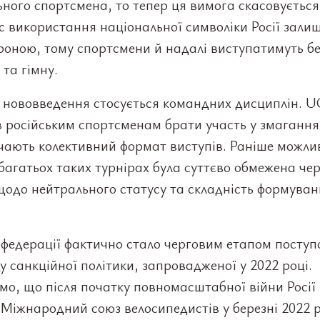
ного спортсмена, то тепер ця вимога скасовується
 використання національної символіки Росії зали
роною, тому спортсмени й надалі виступатимуть бе
та гімну.
 нововведення стосується командних дисциплін. U
 російським спортсменам брати участь у змаганнях
чають колективний формат виступів. Раніше можлив
 багатьох таких турнірах була суттєво обмежена чер
щодо нейтрального статусу та складність формуван
федерації фактично стало черговим етапом поступ
у санкційної політики, запровадженої у 2022 році.
о, що після початку повномасштабної війни Росії
Міжнародний союз велосипедистів у березні 2022 