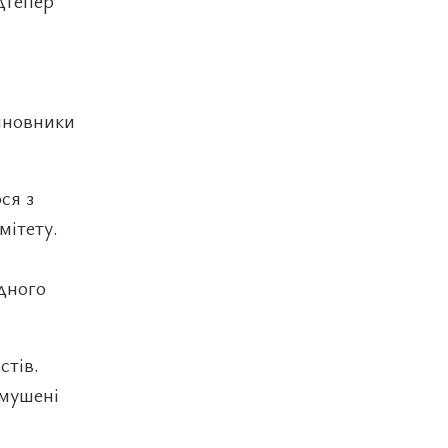
дтепер
чиновники
ся з
мітету.
дного
стів.
змушені