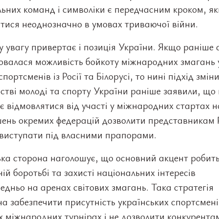
ьних команд і символіки є передчасним кроком, я
тися неоднозначно в умовах триваючої війни.
 увагу привертає і позиція України. Якщо раніше 
валася можливість бойкоту міжнародних змагань у
спортсменів із Росії та Білорусі, то нині підхід змін
стві молоді та спорту України раніше заявили, що
є відмовлятися від участі у міжнародних стартах н
шень окремих федерацій дозволити представникам Р
 виступати під власними прапорами.
ька сторона наголошує, що основний акцент робит
ій боротьбі та захисті національних інтересів
едньо на аренах світових змагань. Така стратегія
а забезпечити присутність українських спортсмені
 міжнародних турнірах і не дозволити конкурента