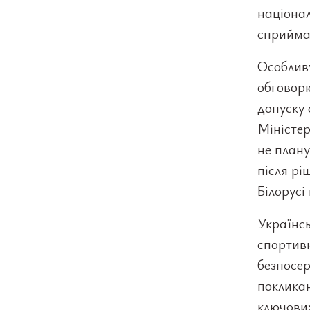
націонал
сприйма
Особливу
обговорю
допуску 
Міністер
не плану
після рі
Білорусі
Українс
спортивн
безпосер
покликан
ключових