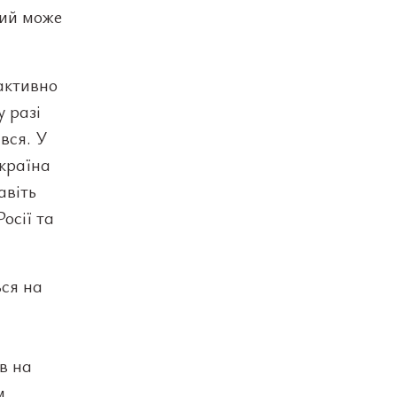
кий може
активно
 разі
ився. У
 країна
авіть
осії та
ься на
в на
м