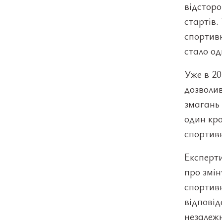
відсторо
стартів.
спортивн
стало од
Уже в 2
дозволив
змагань 
один кро
спортив
Експерти
про змін
спортивн
відповід
незалежн