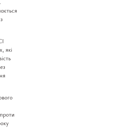
.
шається
з
CI
, які
ість
ез
ня
ового
 проти
року