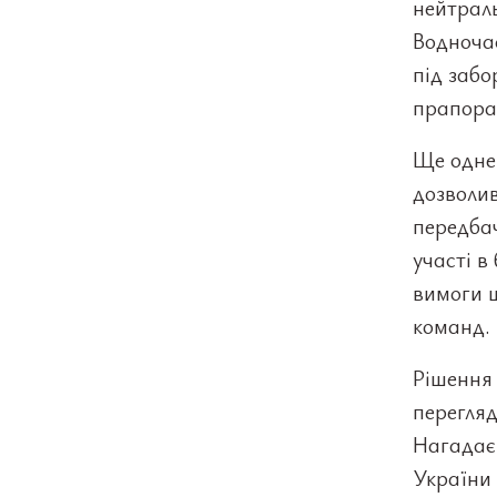
нейтраль
Водночас
під забо
прапора 
Ще одне
дозволив
передба
участі в
вимоги 
команд.
Рішення 
перегляд
Нагадаєм
України 