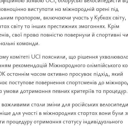
 офіційною заявою UCI, білоруські велосипедисти ві
овноцінно виступати на міжнародній арені під
ьним прапором, включаючи участь у Кубках світу,
тах світу та інших престижних змаганнях. Крім
нів, свої права повністю повернули й спортивні 
нальні команди.
ому комітеті UCI пояснили, що рішення ухвалювало
нням рекомендацій Міжнародного олімпійського ко
К останнім часом активно просуває підхід, який
чає поступове повернення спортсменів до міжнаро
а умови дотримання певних критеріїв та процедур.
важливими стали зміни для російських велосипеди
іше для участі в міжнародних стартах вони були 
ти процедуру отримання статусу індивідуального