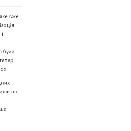
яке вже
ізація
 і
о були
 тепер
ах.
дних
лише на
х
іше