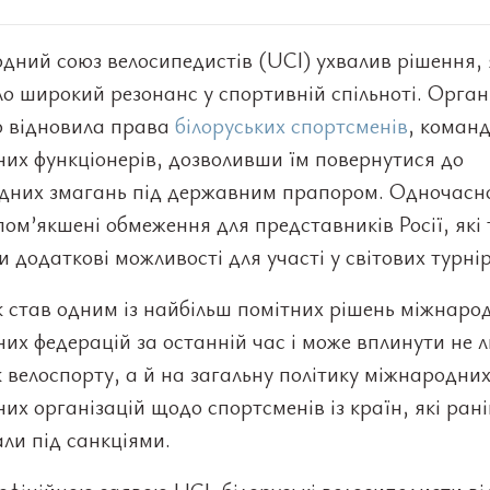
ний союз велосипедистів (UCI) ухвалив рішення, 
о широкий резонанс у спортивній спільноті. Орган
ю відновила права
білоруських спортсменів
, команд
их функціонерів, дозволивши їм повернутися до
дних змагань під державним прапором. Одночасн
пом’якшені обмеження для представників Росії, які
 додаткові можливості для участі у світових турнір
 став одним із найбільш помітних рішень міжнаро
их федерацій за останній час і може вплинути не 
 велоспорту, а й на загальну політику міжнародни
их організацій щодо спортсменів із країн, які ран
ли під санкціями.