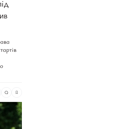
під
ив
рава
тартів
ло