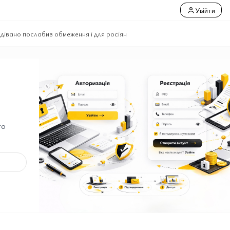
Увійти
одівано послабив обмеження і для росіян
го