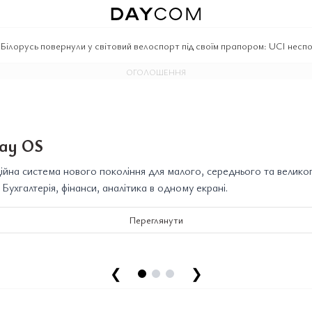
|
Білорусь повернули у світовий велоспорт під своїм прапором: UCI несп
ОГОЛОШЕННЯ
ay OS
йна система нового покоління для малого, середнього та велико
. Бухгалтерія, фінанси, аналітика в одному екрані.
Переглянути
❮
❯