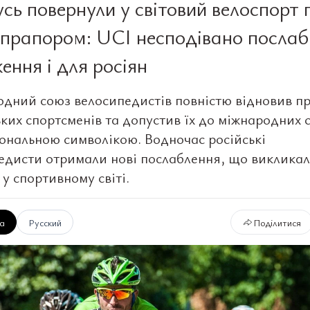
усь повернули у світовий велоспорт 
 прапором: UCI несподівано послаб
ення і для росіян
дний союз велосипедистів повністю відновив п
ьких спортсменів та допустив їх до міжнародних с
іональною символікою. Водночас російські
едисти отримали нові послаблення, що виклика
 у спортивному світі.
ка
Русский
Поділитися