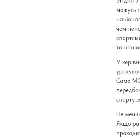
Згідно з
можуть п
націонал
чемпіона
спортсме
та націо
У керівн
урахува
Саме МО
передба
спорту з
Не менш 
Якщо ран
проходи