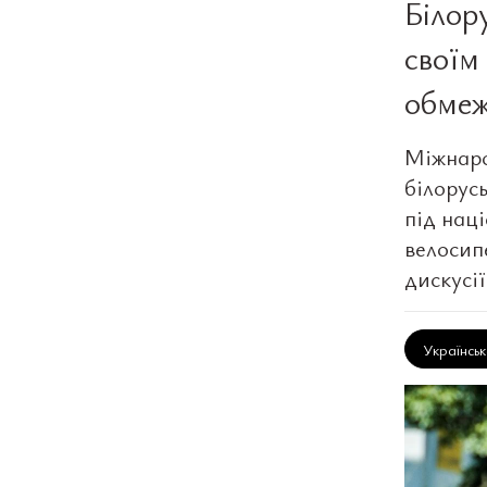
Білор
своїм
обмеж
Міжнаро
білорус
під нац
велосип
дискусії
Українсь