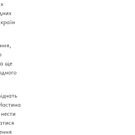
их
одних
 країн
ння,
о
ла ще
родного
відчать
 Частина
 нести
гатися
нення