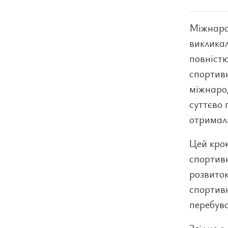
Міжнарод
викликал
повніст
спортивн
міжнаро
суттєво 
отримали
Цей крок
спортивн
розвиток
спортивн
перебува