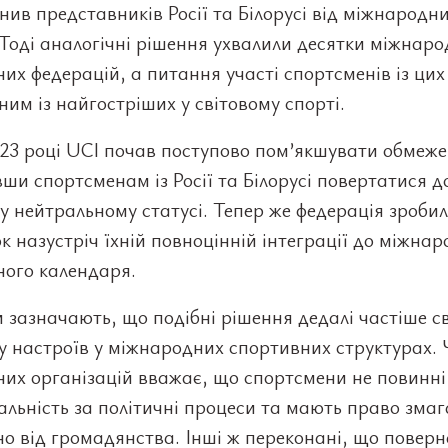
нив представників Росії та Білорусі від міжнародн
 Тоді аналогічні рішення ухвалили десятки міжнар
их федерацій, а питання участі спортсменів із цих
ним із найгостріших у світовому спорті.
023 році UCI почав поступово пом’якшувати обмеже
ши спортсменам із Росії та Білорусі повертатися д
у нейтральному статусі. Тепер же федерація зроби
к назустріч їхній повноцінній інтеграції до міжна
ного календаря.
 зазначають, що подібні рішення дедалі частіше с
у настроїв у міжнародних спортивних структурах.
их організацій вважає, що спортсмени не повинні
альність за політичні процеси та мають право зма
о від громадянства. Інші ж переконані, що повер