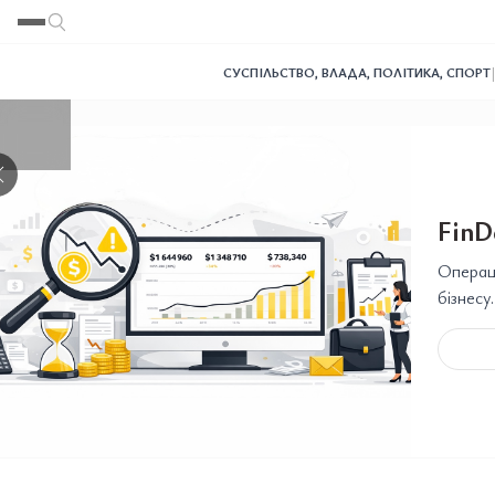
Переглянути
Переглянути
Переглянути
Переглянути
Переглянути
СУСПІЛЬСТВО
,
ВЛАДА
,
ПОЛІТИКА
,
СПОРТ
❯
FinD
Операці
бізнесу