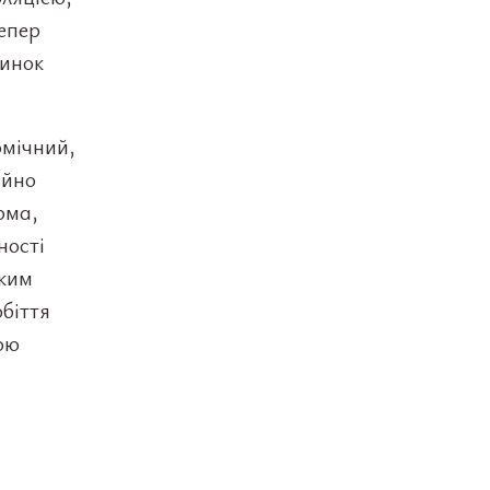
епер
ринок
омічний,
ійно
рма,
ності
хким
обіття
ою