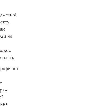
юджетної
екту.
ише
уди не
кладає
 світі.
графічної
е
уряд
ої
ення