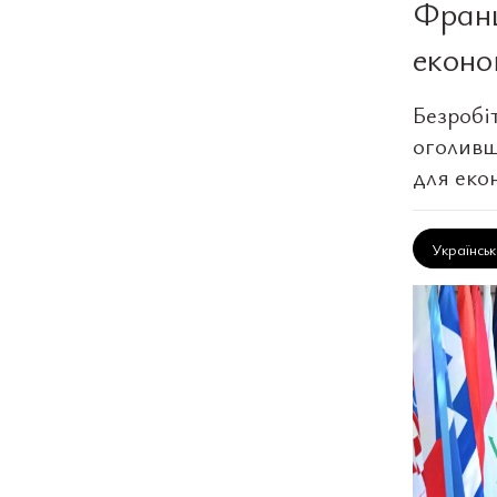
Франц
еконо
Безробіт
оголивш
для еко
Українсь