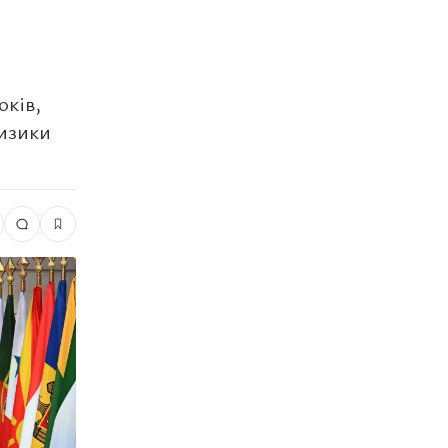
оків,
ризики