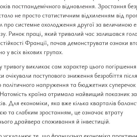
років постпандемічного відновлення. Зростання без
стало не просто статистичним відхиленням від про
л про системне охолодження другої за величиною 
зу. Ринок праці, який тривалий час залишався гол
стійкості Франції, почав демонструвати ознаки в
о у всіх вікових групах.
 тривогу викликає сам характер цього погіршення
и очікували поступового зниження безробіття післ
о політичного напруження та бюджетних суперечок
 Натомість країна отримала найвищий показник за
ків. Для економіки, яка вже кілька кварталів баланс
єю та слабким зростанням, це означає втрату
ього драйвера споживання й інвестицій.
 ускладнює те, що французька економіка практичн