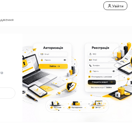
Увійти
одження
го