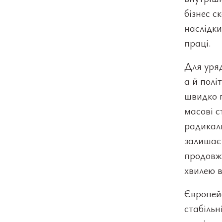
бізнес с
наслідки
праці.
Для уря
а й полі
швидко п
масові с
радикал
залишаєт
продовж
хвилею 
Європейс
стабільн