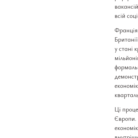
вакансій
всій соц
Франція 
Британії
у стані 
мільйоні
формальн
демонст
економік
кварталь
Ці проце
Європи. 
економік
внутрішн