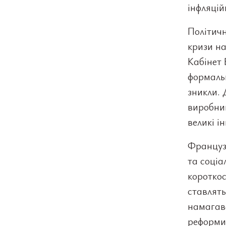
інфляцій
Політичн
кризи на
Кабінет
формальн
зникли.
виробниц
великі і
Французь
та соціа
коротко
ставлять
намагавс
реформи,