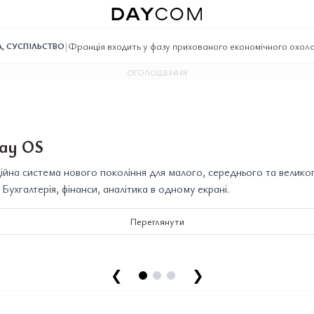
|
Франція входить у фазу прихованого економічного охол
А
,
СУСПІЛЬСТВО
ОГОЛОШЕННЯ
ay OS
йна система нового покоління для малого, середнього та велико
. Бухгалтерія, фінанси, аналітика в одному екрані.
Переглянути
❮
❯