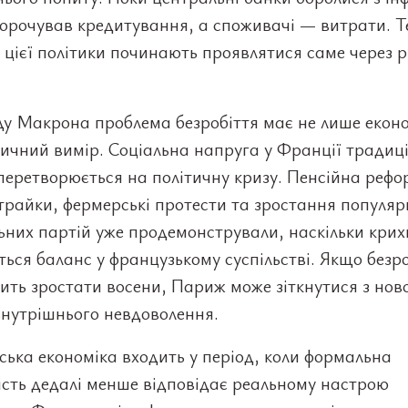
корочував кредитування, а споживачі — витрати. Т
 цієї політики починають проявлятися саме через 
ду Макрона проблема безробіття має не лише екон
тичний вимір. Соціальна напруга у Франції традиц
еретворюється на політичну кризу. Пенсійна рефо
трайки, фермерські протести та зростання популяр
ьних партій уже продемонстрували, наскільки кри
ься баланс у французькому суспільстві. Якщо безр
ить зростати восени, Париж може зіткнутися з нов
внутрішнього невдоволення.
ька економіка входить у період, коли формальна
ість дедалі менше відповідає реальному настрою