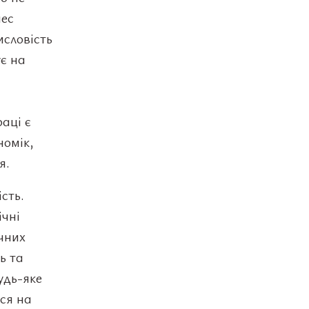
нес
словість
ує на
аці є
номік,
я.
сть.
ічні
ичних
ь та
удь-яке
ся на