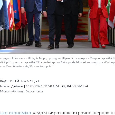
: канцлер Німеччини Фрідріх Мерц, президент Франції Еммануель Макрон, прем&#03
ії Кір Стармер та прем&#039;єр-міністр Італії Джорджія Мелоні на конференції в Пар
цю
–
Фото басейну від Жанни Аккорсіні
Від
СЕРГІЙ БАЛАЦУН
Газета Дейком | 16.05.2026, 11:50 GMT+3; 04:50 GMT-4
Мова публікації: Українська
ька економіка
дедалі виразніше втрачає інерцію пі