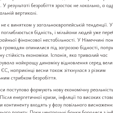
. У результаті безробіття зростає не локально, а од
іальній вертикалі.
не є винятком у загальноєвропейській тенденції. У
 поглиблюється бідність, і мільйони людей уже пер
крайньої фінансової нестабільності. У Німеччині по
в громадян опинилися під загрозою бідності, попр
у стійкість економіки. Іспанія, яка тривалий час
рувала найкращу динаміку відновлення серед вели
 ЄС, наприкінці весни також зіткнулася з різким
ним стрибком безробіття.
си поступово формують нову економічну реальність
Після енергетичної кризи, інфляції та високих ста
и континенту входять у фазу повільного виснаженн
ього попиту. Поки центральні банки боролися з ін