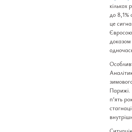
кількох 
до 8,1% 
це сигна
Євросою
доказом 
одночасн
Особливу
Аналітик
зимовог
Парижі.
п’ять ро
стагнаці
внутрішн
Ситуацію