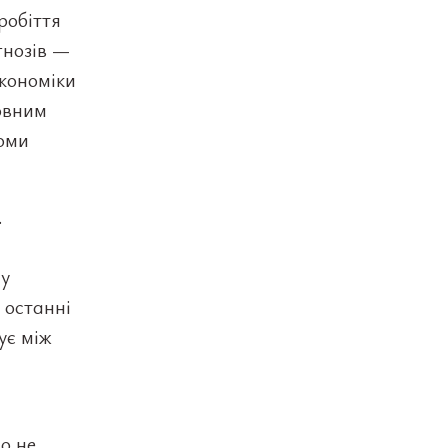
робіття
гнозів —
економіки
овним
томи
.
я
 у
 останні
ує між
о не