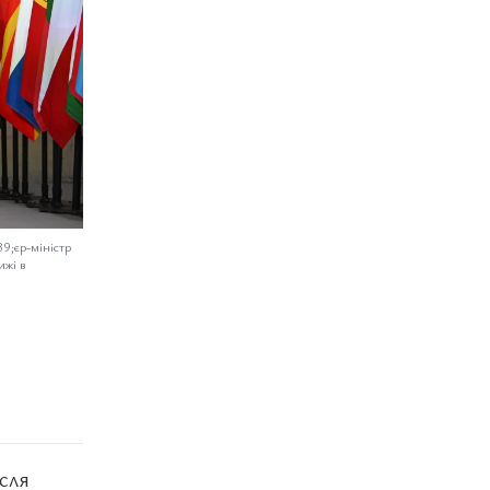
9;єр-міністр
ижі в
сля