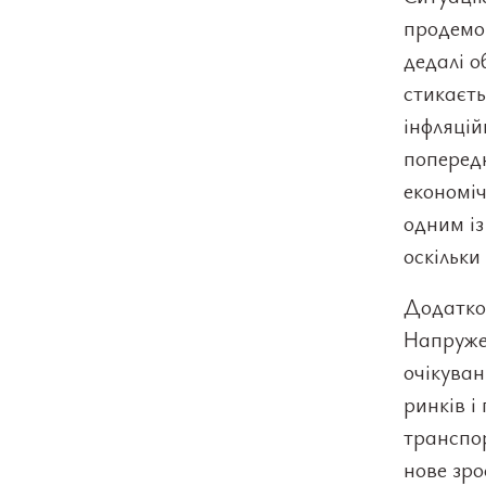
продемон
дедалі 
стикаєть
інфляці
поперед
економіч
одним із
оскільки
Додатков
Напруже
очікуван
ринків і
транспор
нове зр