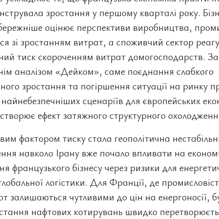
струвала зростання у першому кварталі року. Біз
обережніше оцінює перспективи виробництва, проми
ся зі зростанням витрат, а споживчий сектор реаг
йний тиск скороченням витрат домогосподарств. За
нім аналізом «Дейком», саме поєднання слабкого
ного зростання та погіршення ситуації на ринку пр
 найнебезпечніших сценаріїв для європейських еко
 створює ефект затяжного структурного охолодженн
им фактором тиску стала геополітична нестабільні
ння навколо Ірану вже почало впливати на економ
ня французького бізнесу через ризики для енергет
 глобальної логістики. Для Франції, де промисловіст
т залишаються чутливими до цін на енергоносії, б
остання нафтових котирувань швидко перетворюєть