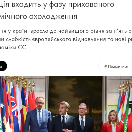
ія входить у фазу прихованого
мічного охолодження
тя у країні зросло до найвищого рівня за п’ять р
и слабкість європейського відновлення та нові 
номіки ЄС
ка
Поділитися