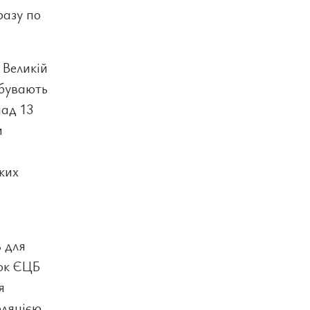
разу по
 Великій
ебувають
над 13
и
ких
 для
вок ЄЦБ
я
фляцією,