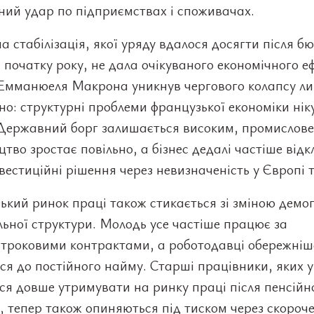
ний удар по підприємствах і споживачах.
а стабілізація, якої уряду вдалося досягти після б
 початку року, не дала очікуваного економічного еф
 Емманюеля Макрона уникнув чергового колапсу л
о: структурні проблеми французької економіки нік
 Державний борг залишається високим, промислове
тво зростає повільно, а бізнес дедалі частіше від
нвестиційні рішення через невизначеність у Європі та
кий ринок праці також стикається зі зміною демо
льної структури. Молодь усе частіше працює за
строковими контрактами, а роботодавці обережніш
ся до постійного найму. Старші працівники, яких 
я довше утримувати на ринку праці після пенсійн
 тепер також опиняються під тиском через скороч