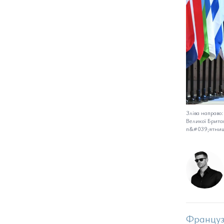
Зліва направо
Великої Британ
п&#039;ятни
Француз