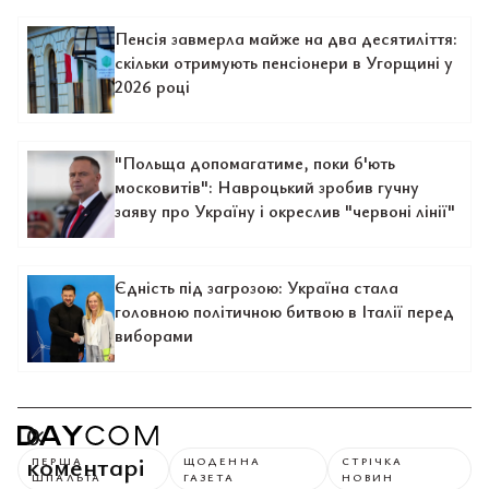
Пенсія завмерла майже на два десятиліття:
скільки отримують пенсіонери в Угорщині у
2026 році
"Польща допомагатиме, поки б'ють
московитів": Навроцький зробив гучну
заяву про Україну і окреслив "червоні лінії"
Єдність під загрозою: Україна стала
головною політичною битвою в Італії перед
виборами
0
коментарі
ПЕРША
ЩОДЕННА
СТРІЧКА
ШПАЛЬТА
ГАЗЕТА
НОВИН