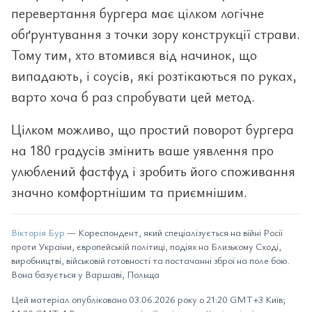
перевертання бургера має цілком логічне
обґрунтування з точки зору конструкції страви.
Тому тим, хто втомився від начинок, що
випадають, і соусів, які розтікаються по руках,
варто хоча б раз спробувати цей метод.
Цілком можливо, що простий поворот бургера
на 180 градусів змінить ваше уявлення про
улюблений фастфуд і зробить його споживання
значно комфортнішим та приємнішим.
Вікторія Бур
— Кореспондент, який спеціалізується на війні Росії
проти України, європейській політиці, подіях на Близькому Сході,
виробництві, військовій готовності та постачанні зброї на поле бою.
Вона базується у Варшаві, Польща
Цей матеріал опубліковано 03.06.2026 року о 21:20 GMT+3 Київ;