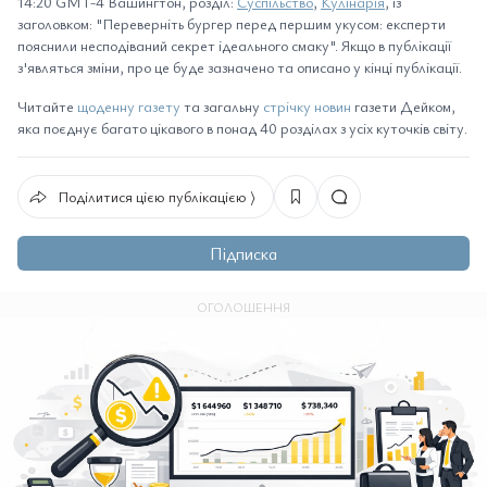
14:20 GMT-4 Вашингтон, розділ:
Суспільство
,
Кулінарія
, із
заголовком: "Переверніть бургер перед першим укусом: експерти
пояснили несподіваний секрет ідеального смаку". Якщо в публікації
з'являться зміни, про це буде зазначено та описано у кінці публікації.
Читайте
щоденну газету
та загальну
стрічку новин
газети Дейком,
яка поєднує багато цікавого в понад 40 розділах з усіх куточків світу.
Поділитися цією публікацією ⟩
Підписка
ОГОЛОШЕННЯ