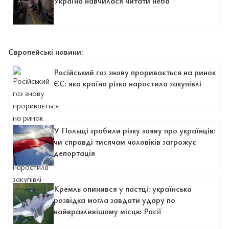
Україна навчилася читати небо
Європейські новини:
Російський газ знову проривається на ринок
ЄС: яка країна різко наростила закупівлі
У Польщі зробили різку заяву про українців:
чи справді тисячам чоловіків загрожує
депортація
Кремль опинився у пастці: українська
розвідка могла завдати удару по
найвразливішому місцю Росії