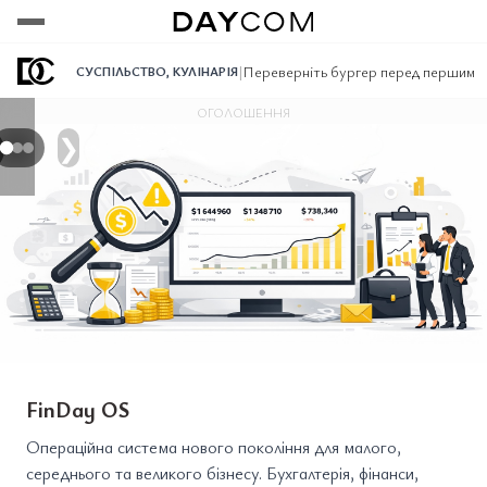
Переглянути
Переглянути
Переглянути
|
Переверніть бургер перед першим у
СУСПІЛЬСТВО
,
КУЛІНАРІЯ
ОГОЛОШЕННЯ
❯
FinDay OS
Операційна система нового покоління для малого,
середнього та великого бізнесу. Бухгалтерія, фінанси,