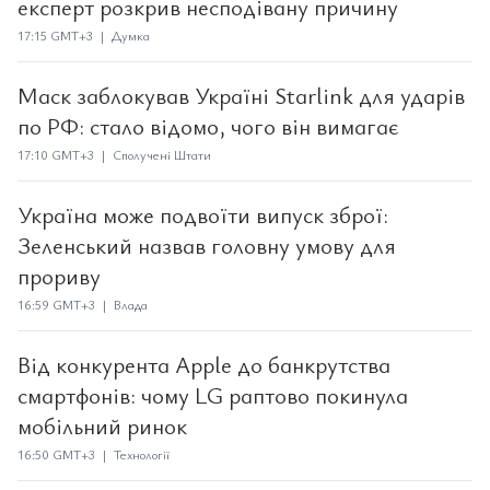
експерт розкрив несподівану причину
17:15 GMT+3 | Думка
Маск заблокував Україні Starlink для ударів
по РФ: стало відомо, чого він вимагає
17:10 GMT+3 | Сполучені Штати
Україна може подвоїти випуск зброї:
Зеленський назвав головну умову для
прориву
16:59 GMT+3 | Влада
Від конкурента Apple до банкрутства
смартфонів: чому LG раптово покинула
мобільний ринок
16:50 GMT+3 | Технології