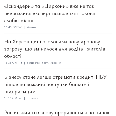
«Іскандери» та «Циркони» вже не такі
невразливі: експерт назвав їхні головні
слабкі місця
16:45 GMT+3 | Думка
На Херсонщині оголосили нову дронову
загрозу: що змінилося для водіїв і жителів
області
16:35 GMT+3 | Війна Росії проти України
Бізнесу стане легше отримати кредит: НБУ
пішов на важливі поступки банкам і
підприємцям
13:56 GMT+3 | Економіка
Російський газ знову проривається на ринок