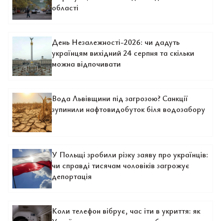
області
День Незалежності-2026: чи дадуть
українцям вихідний 24 серпня та скільки
можна відпочивати
Вода Львівщини під загрозою? Санкції
зупинили нафтовидобуток біля водозабору
У Польщі зробили різку заяву про українців:
чи справді тисячам чоловіків загрожує
депортація
Коли телефон вібрує, час іти в укриття: як