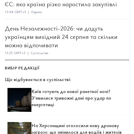
ЄС: яка країна різко наростила закупівлі
13:48 GMT+3 | Європа
День Незалежності-2026: чи дадуть
українцям вихідний 24 серпня та скільки
можна відпочивати
13:25 GMT+3 | Суспільство
ВИБІР РЕДАКЦІЇ
Що відбувається в суспільстві:
Київ готують до нової ракетної ночі?
З’явилися тривожні дані про удар по
енергетиці
На Херсонщині оголосили нову дронову
загрозу: що змінилося для водіїв і жителів