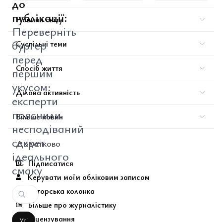
до
публікації:
Новини світу
Переверніть
бургер
Суспільні теми
перед
Спосіб життя
першим
укусом:
Ділова активність
експерти
пояснили
Більше новин
несподіваний
секрет
Додатково
ідеального
Підписатися
смаку
Керувати моїм обліковим записом
Авторська колонка
Більше про журналістику
Ліцензування
Усі