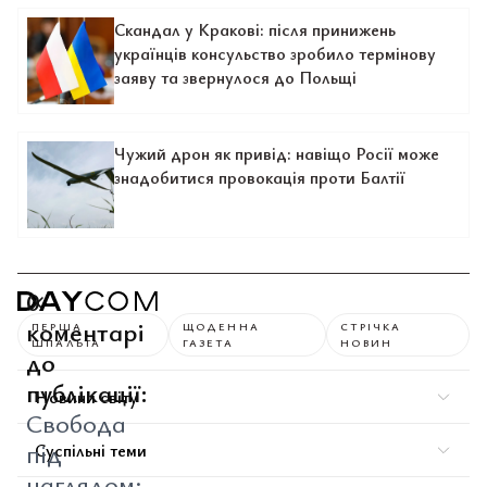
Скандал у Кракові: після принижень
українців консульство зробило термінову
заяву та звернулося до Польщі
Чужий дрон як привід: навіщо Росії може
знадобитися провокація проти Балтії
0
коментарі
ПЕРША
ЩОДЕННА
СТРІЧКА
ШПАЛЬТА
ГАЗЕТА
НОВИН
до
публікації:
Новини світу
Свобода
під
Суспільні теми
наглядом: