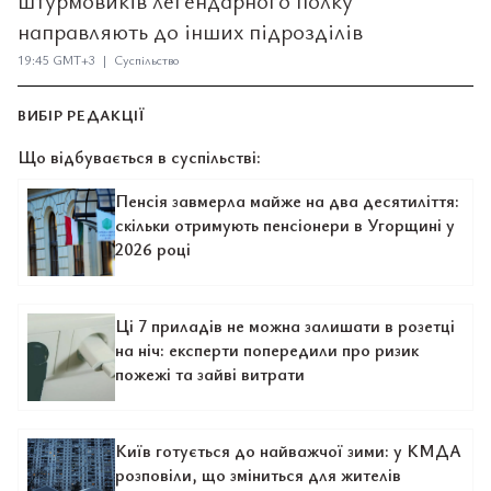
штурмовиків легендарного полку
направляють до інших підрозділів
19:45 GMT+3 | Суспільство
ВИБІР РЕДАКЦІЇ
Що відбувається в суспільстві:
Пенсія завмерла майже на два десятиліття:
скільки отримують пенсіонери в Угорщині у
2026 році
Ці 7 приладів не можна залишати в розетці
на ніч: експерти попередили про ризик
пожежі та зайві витрати
Київ готується до найважчої зими: у КМДА
розповіли, що зміниться для жителів