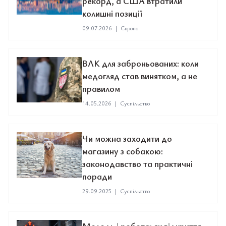
рекорд, а США втратили
колишні позиції
09.07.2026
|
Європа
ВЛК для заброньованих: коли
медогляд став винятком, а не
правилом
14.05.2026
|
Суспільство
Чи можна заходити до
магазину з собакою:
законодавство та практичні
поради
29.09.2025
|
Суспільство