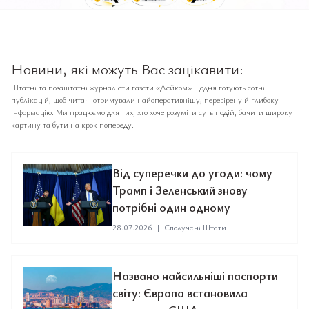
Новини, які можуть Вас зацікавити:
Штатні та позаштатні журналісти газети «Дейком» щодня готують сотні
публікацій, щоб читачі отримували найоперативнішу, перевірену й глибоку
інформацію. Ми працюємо для тих, хто хоче розуміти суть подій, бачити широку
картину та бути на крок попереду.
Від суперечки до угоди: чому
Трамп і Зеленський знову
потрібні один одному
28.07.2026
|
Сполучені Штати
Названо найсильніші паспорти
світу: Європа встановила