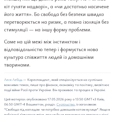
кіт гуляти надворі», а «чи достатньо насичене
його життя». Бо свобода без безпеки швидко
перетворюється на ризик, а повна ізоляція без
стимуляції — на іншу форму проблеми.
Саме на цій межі між інстинктом і
відповідальністю тепер і формується нова
культура співжиття людей із домашніми
тваринами.
Леся Лебідь
— Кореспондент, який спеціалізується на суспільно
важливих темах, пише про фінанси, економіку та політику, висвітлює
події війни Росії проти України. Він проживає та працює в Україні.
Цей матеріал опубліковано 17.05.2026 року о 13:50 GMT+3 Київ;
06:50 GMT-4 Вашингтон, розділ:
Суспільство
, із заголовком:
"Свобода під наглядом: чи потрібна домашнім котам вулиця". Якщо в
публікації з'являться зміни, про це буде зазначено та описано у кінці