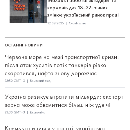
Молодь і робота: як відкриття
кордонів для 18–22-річних
змінює український ринок праці
12.09.2025
|
Суспільство
ОСТАННІ НОВИНИ
Червоне море на межі транспортної кризи:
після атак хуситів потік танкерів різко
скоротився, нафта знову дорожчає
23:50 GMT+3 | Близький схід
Україна ризикує втратити мільярди: експорт
зерна може обвалитися більш ніж удвічі
23:30 GMT+3 | Економіка
Кремль опинився у пастці: українська