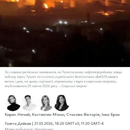
За словами російських чиновників, на Туапсінському нафтопереробному заводі
поблизу порту Туапсе після атаки українського безпілотника з&#039;явився
вогонь і дим, на цьому скріншоті, отриманому з відео в соціальних мережах,
опублікованого 20 квітня 2026 року
–
Соціальні мережі
Кирил Нечай; Костянтин Міхно; Стасова Вікторія; Інна Брах
Газета Дейком | 21.05.2026, 18:20 GMT+3; 11:20 GMT-4
Мова публікації: Українська