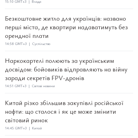
15:10 GMT+3 | Влада
Безкоштовне житло для українців: названо
перші міста, де квартири надаватимуть без
орендної плати
14:58 GMT+3 | Суспільство
Наркокартелі полюють за українським
досвідом: бойовиків відправляють на війну
заради секретів FPV-дронів
14:51 GMT+3 | Світові новини
Китай різко збільшив закупівлі російської
нафти: що сталося і як це може змінити
світовий ринок
14:45 GMT+3 | Китай