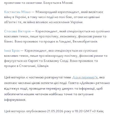
проектами та сюжетами. Базується в Москві.
Костянтин Міхно
— Міжнародний кореспондент, який висвітлює
війну в Україні, в тому числі події на полі бою, атаки на цивільні
об'єкти і те, як війна впливає на населення України.
Стасова Вікторія
— Кореспондент, який спеціалізується на суспільно
важливих темах, пише про політику, економікку, фінансові ринки та
бізнес. Вона проживає та працює в Лондоні, Великобританія.
Інна Брах
— Кореспондент, яка спеціалізується на суспільно
важливих темах, пише про міжнародну політику, фінансові ринки та
фокусується на Європі та Близькому Сході. Вона проживає та
працює в Стокгольмі, Швеція.
Цей матеріал є частиною розгорнутої теми:
Доля перемир'я
, яка
охоплює численні цікаві аспекти цієї події. Газета «Дейком» ретельно
відстежує події, проводячи перевірку джерел та інформації, щоб
забезпечити нашим читачам найбільш точне та актуальне
інформування.
Цей матеріал опубліковано 21.05.2026 року о 18:20 GMT+3 Київ;