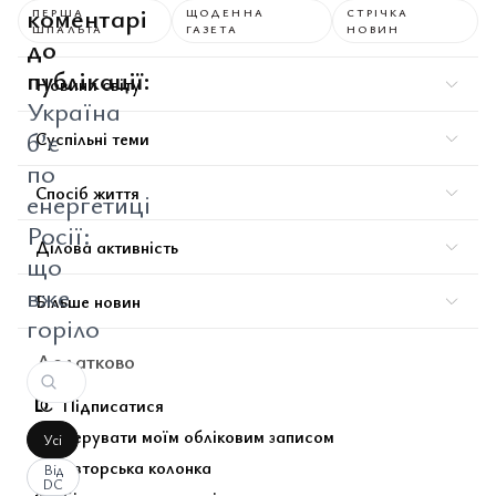
коментарі
ПЕРША
ЩОДЕННА
СТРІЧКА
ШПАЛЬТА
ГАЗЕТА
НОВИН
до
публікації:
Новини світу
Україна
б’є
Суспільні теми
по
Спосіб життя
енергетиці
Росії:
Ділова активність
що
вже
Більше новин
горіло
Додатково
Підписатися
Керувати моїм обліковим записом
Усі
Авторська колонка
Від
DC