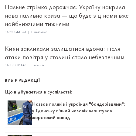
Пальне стрімко дорожчає: Україну накрила
нова паливна криза — що буде з цінами вже
найближчими тижнями
14:35 GMT+3 | Економіка
Киян закликали залишатися вдома: після
атаки повітря у столиці стало небезпечним
14:19 GMT+3 | Екологія
ВИБІР РЕДАКЦІЇ
Що відбувається в суспільстві:
Назвав поляків і українця "бандерівцями":
у Гданську п'яний чоловік влаштував
жорстокий напад