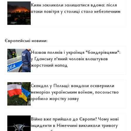
Киян закликали залишатися вдома: після
атаки повітря у столиці стало небезпечним
Європейські новини:
Назвав поляків і українця "бандерівцями":
у Гданську п'яний чоловік влаштував
жорстокий напад
Скандал у Польщі: вандали осквернили
меморіал українським воїнам, посольство
зробило жорстку заяву
Війна вже прийшла до Європи? Чому нові
інциденти в Німеччині викликали тривогу