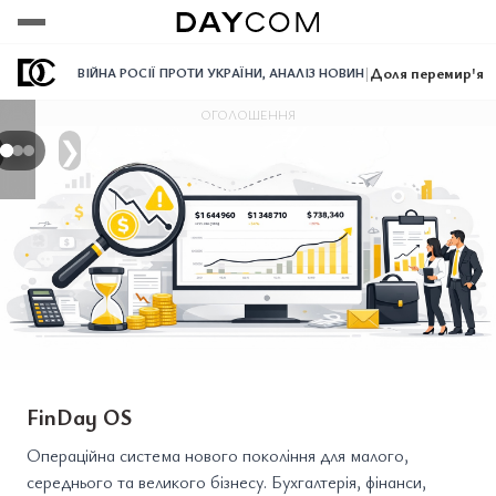
Переглянути
Переглянути
Переглянути
|
Доля перемир'я
|
ВІЙНА РОСІЇ ПРОТИ УКРАЇНИ
,
АНАЛІЗ НОВИН
ОГОЛОШЕННЯ
❯
FinDay OS
Операційна система нового покоління для малого,
середнього та великого бізнесу. Бухгалтерія, фінанси,