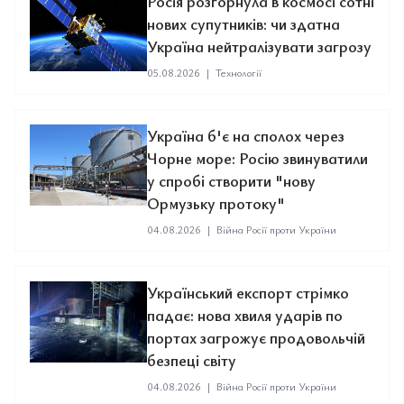
Росія розгорнула в космосі сотні
нових супутників: чи здатна
Україна нейтралізувати загрозу
05.08.2026
|
Технології
Україна б'є на сполох через
Чорне море: Росію звинуватили
у спробі створити "нову
Ормузьку протоку"
04.08.2026
|
Війна Росії проти України
Український експорт стрімко
падає: нова хвиля ударів по
портах загрожує продовольчій
безпеці світу
04.08.2026
|
Війна Росії проти України