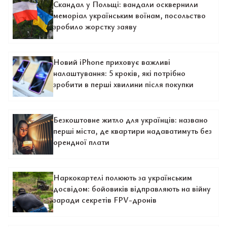
Скандал у Польщі: вандали осквернили
меморіал українським воїнам, посольство
зробило жорстку заяву
Новий iPhone приховує важливі
налаштування: 5 кроків, які потрібно
зробити в перші хвилини після покупки
Безкоштовне житло для українців: названо
перші міста, де квартири надаватимуть без
орендної плати
Наркокартелі полюють за українським
досвідом: бойовиків відправляють на війну
заради секретів FPV-дронів