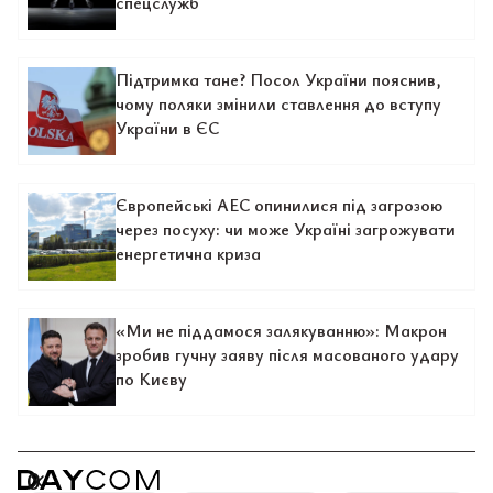
спецслужб
Підтримка тане? Посол України пояснив,
чому поляки змінили ставлення до вступу
України в ЄС
Європейські АЕС опинилися під загрозою
через посуху: чи може Україні загрожувати
енергетична криза
«Ми не піддамося залякуванню»: Макрон
зробив гучну заяву після масованого удару
по Києву
0