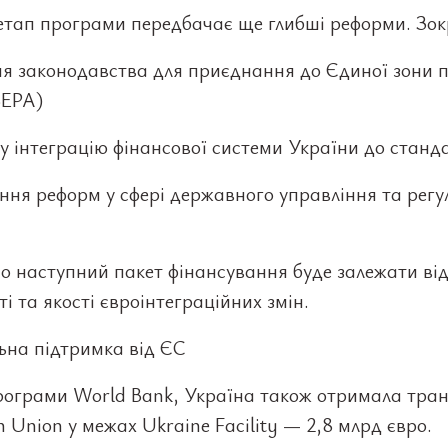
етап програми передбачає ще глибші реформи. Зок
ня законодавства для приєднання до Єдиної зони 
SEPA)
 інтеграцію фінансової системи України до станд
ння реформ у сфері державного управління та рег
о наступний пакет фінансування буде залежати ві
і та якості євроінтеграційних змін.
ьна підтримка від ЄС
рограми World Bank, Україна також отримала тран
 Union у межах Ukraine Facility — 2,8 млрд євро.