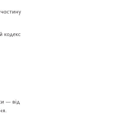
 частину
й кодекс
ки — від
ня.