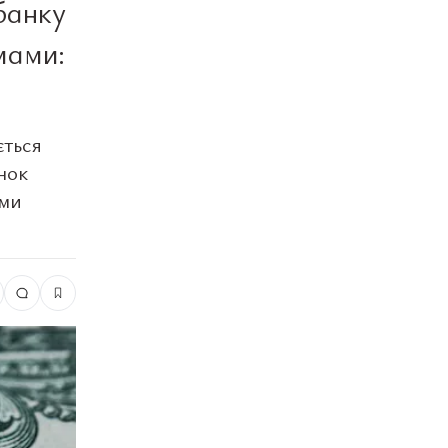
банку
мами:
ється
нок
ими