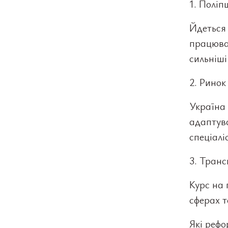
1. Поліп
Йдеться 
працюват
сильніші
2. Ринок
Україна 
адаптува
спеціаліс
3. Транс
Курс на 
сферах т
Які рефо