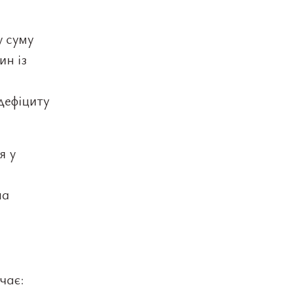
у суму
ин із
дефіциту
я у
на
чає: