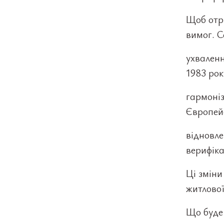
Щоб отр
вимог. С
ухваленн
1983 рок
гармоніз
Європей
відновле
верифіка
Ці зміни
житлової
Що буде 