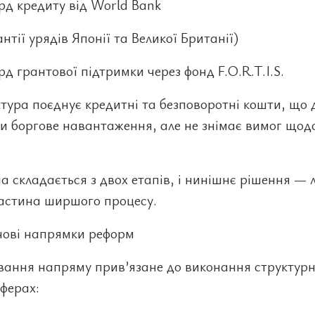
рд кредиту від World Bank
антії урядів Японії та Великої Британії)
рд грантової підтримки через фонд F.O.R.T.I.S.
тура поєднує кредитні та безповоротні кошти, що 
и боргове навантаження, але не знімає вимог щод
 складається з двох етапів, і нинішнє рішення — 
астина ширшого процесу.
чові напрямки реформ
вання напряму прив’язане до виконання структурн
сферах: