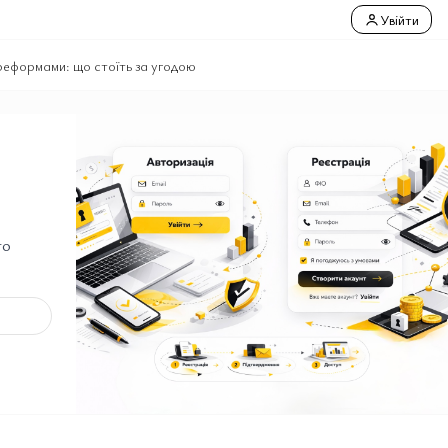
Увійти
 реформами: що стоїть за угодою
го