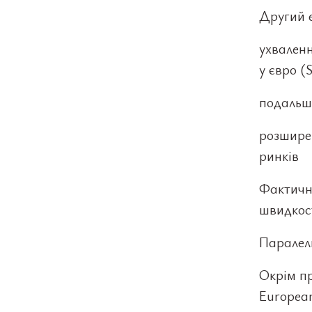
Другий 
ухвален
у євро (
подальшу
розшире
ринків
Фактичн
швидкост
Паралел
Окрім п
European