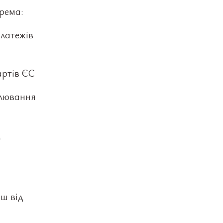
рема:
платежів
артів ЄС
улювання
д
ш від