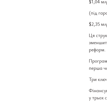
$1,04 мл
(під гар
$2,35 мл
Ця струк
зменшит
реформ.
Програма
перша ч
Три клю
Фінансу
у трьох 