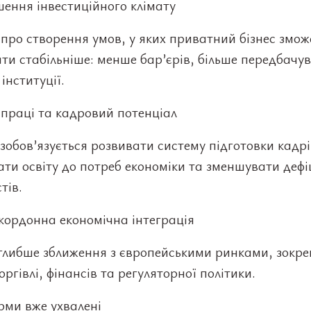
шення інвестиційного клімату
про створення умов, у яких приватний бізнес змож
и стабільніше: менше бар’єрів, більше передбачув
 інституції.
 праці та кадровий потенціал
зобов’язується розвивати систему підготовки кадрі
ти освіту до потреб економіки та зменшувати дефі
тів.
кордонна економічна інтеграція
глибше зближення з європейськими ринками, зокре
оргівлі, фінансів та регуляторної політики.
рми вже ухвалені