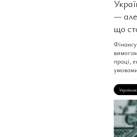
Украї
— але
що ст
Фінансу
вимогам
праці, 
умовами
Українсь