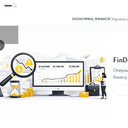
Переглянути
Переглянути
Переглянути
Переглянути
Переглянути
|
Україна о
ЕКОНОМІКА
,
ФІНАНСИ
❯
FinD
Операці
бізнесу