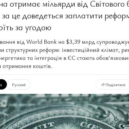
на отримає мільярди від Світового 
 за це доведеться заплатити рефор
оїть за угодою
вання від World Bank на $3,39 млрд супроводжу
и структурних реформ: інвестиційний клімат, ри
енергетика та інтеграція в ЄС стають обов’язков
 отримання коштів.
ка
Русский
Поділитися