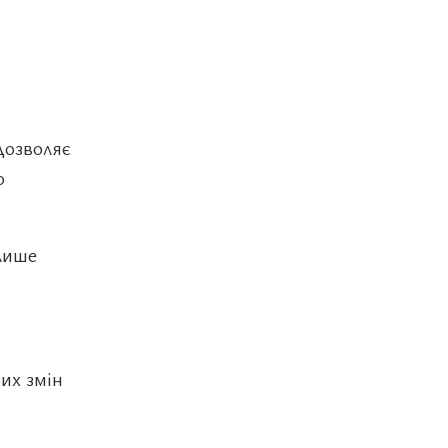
дозволяє
о
лише
их змін