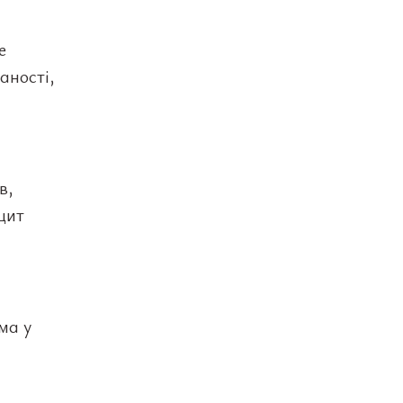
е
аності,
в,
цит
ма у