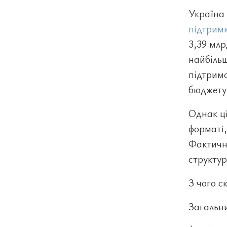
Україна
підтрим
3,39 млр
найбільш
підтрима
бюджету
Однак ці
форматі,
Фактично
структур
З чого с
Загальни