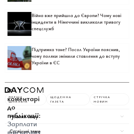
Війна вже прийшла до Європи? Чому нові
інциденти в Німеччині викликали тривогу
спецслужб
Підтримка тане? Посол України пояснив,
чому поляки змінили ставлення до вступу
України в ЄС
0
коментарі
ПЕРША
ЩОДЕННА
СТРІЧКА
ШПАЛЬТА
ГАЗЕТА
НОВИН
до
публікації:
Новини світу
Зарплати
військових
Суспільні теми