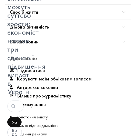
можуть
Спосіб життя
суттєво
зрости:
Ділова активність
економіст
назвав
Більше новин
три
сценарії
Додатково
підвищення
Підписатися
виплат
Керувати моїм обліковим записом
в
Авторська колонка
Україні
Більше про журналістику
Ліцензування
Використання вмісту
Усі
Соціальна відповідальність
Від
Розміщення реклами
DC