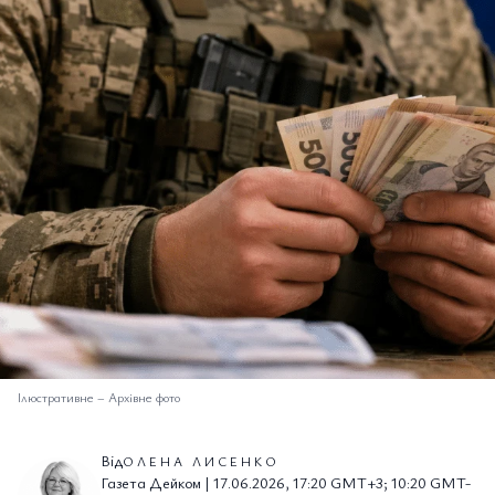
Ілюстративне
–
Архівне фото
Від
ОЛЕНА ЛИСЕНКО
Газета Дейком | 17.06.2026, 17:20 GMT+3; 10:20 GMT-