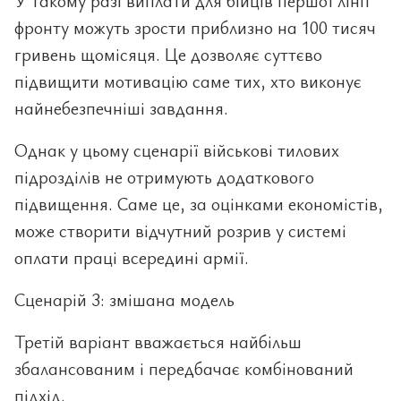
У такому разі виплати для бійців першої лінії
фронту можуть зрости приблизно на 100 тисяч
гривень щомісяця. Це дозволяє суттєво
підвищити мотивацію саме тих, хто виконує
найнебезпечніші завдання.
Однак у цьому сценарії військові тилових
підрозділів не отримують додаткового
підвищення. Саме це, за оцінками економістів,
може створити відчутний розрив у системі
оплати праці всередині армії.
Сценарій 3: змішана модель
Третій варіант вважається найбільш
збалансованим і передбачає комбінований
підхід.