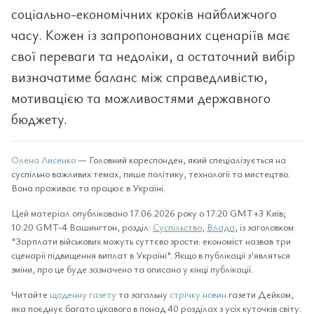
соціально-економічних кроків найближчого
часу. Кожен із запропонованих сценаріїв має
свої переваги та недоліки, а остаточний вибір
визначатиме баланс між справедливістю,
мотивацією та можливостями державного
бюджету.
Олена Лисенко
— Головний кореспонден, який спеціалізується на
суспільно важливих темах, пише політику, технології та мистецтво.
Вона проживає та працює в Україні.
Цей матеріал опубліковано 17.06.2026 року о 17:20 GMT+3 Київ;
10:20 GMT-4 Вашингтон, розділ:
Суспільство
,
Влада
, із заголовком:
"Зарплати військових можуть суттєво зрости: економіст назвав три
сценарії підвищення виплат в Україні". Якщо в публікації з'являться
зміни, про це буде зазначено та описано у кінці публікації.
Читайте
щоденну газету
та загальну
стрічку новин
газети Дейком,
яка поєднує багато цікавого в понад 40 розділах з усіх куточків світу.