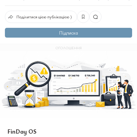
Поділитися цією публікацією ⟩
Підписка
ОГОЛОШЕННЯ
FinDay OS