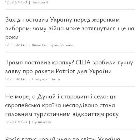
12:39 GMT+3 | Технології
Захід поставив Україну перед жорстким
вибором: чому війна може затягнутися ще на
роки
12:35 GMT+3 | Війна Росії проти України
Трамп поставив крапку? США зробили гучну
заяву про ракети Patriot для України
12:25 GMT+3 | Сполучені Штати
Не море, а Дунай і старовинні села: ця
європейська країна несподівано стала
головним туристичним відкриттям року
12:20 GMT+3 | Суспільство
Росія готує новий удар по світу: Україна