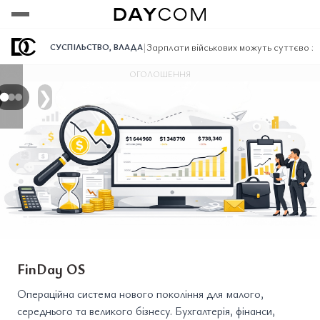
Переглянути
Переглянути
Переглянути
|
Зарплати військових можуть суттєво зро
СУСПІЛЬСТВО
,
ВЛАДА
ОГОЛОШЕННЯ
❯
FinDay OS
Операційна система нового покоління для малого,
середнього та великого бізнесу. Бухгалтерія, фінанси,