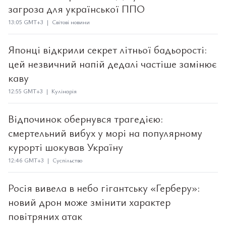
загроза для української ППО
13:05 GMT+3 | Світові новини
Японці відкрили секрет літньої бадьорості:
цей незвичний напій дедалі частіше замінює
каву
12:55 GMT+3 | Кулінарія
Відпочинок обернувся трагедією:
смертельний вибух у морі на популярному
курорті шокував Україну
12:46 GMT+3 | Суспільство
Росія вивела в небо гігантську «Герберу»:
новий дрон може змінити характер
повітряних атак