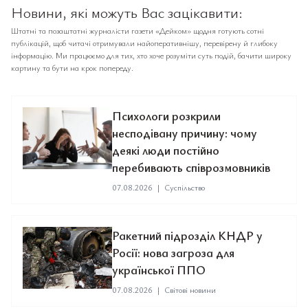
Новини, які можуть Вас зацікавити:
Штатні та позаштатні журналісти газети «Дейком» щодня готують сотні
публікацій, щоб читачі отримували найоперативнішу, перевірену й глибоку
інформацію. Ми працюємо для тих, хто хоче розуміти суть подій, бачити широку
картину та бути на крок попереду.
Психологи розкрили
несподівану причину: чому
деякі люди постійно
перебивають співрозмовників
07.08.2026
|
Суспільство
Ракетний підрозділ КНДР у
Росії: нова загроза для
української ППО
07.08.2026
|
Світові новини