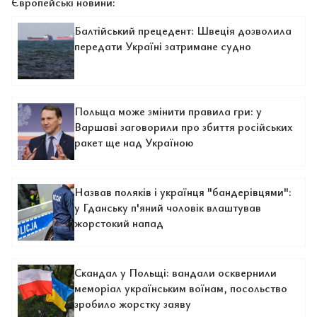
Європейські новини:
Балтійський прецедент: Швеція дозволила
передати Україні затримане судно
Польща може змінити правила гри: у
Варшаві заговорили про збиття російських
ракет ще над Україною
Назвав поляків і українця "бандерівцями":
у Гданську п'яний чоловік влаштував
жорстокий напад
Скандал у Польщі: вандали осквернили
меморіал українським воїнам, посольство
зробило жорстку заяву