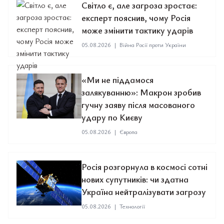
Світло є, але загроза зростає:
експерт пояснив, чому Росія
може змінити тактику ударів
05.08.2026
|
Війна Росії проти України
«Ми не піддамося
залякуванню»: Макрон зробив
гучну заяву після масованого
удару по Києву
05.08.2026
|
Європа
Росія розгорнула в космосі сотні
нових супутників: чи здатна
Україна нейтралізувати загрозу
05.08.2026
|
Технології