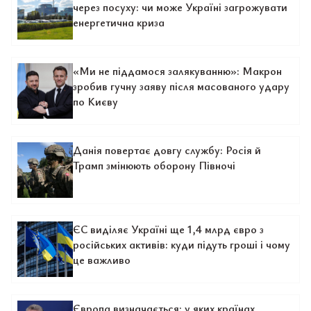
через посуху: чи може Україні загрожувати
енергетична криза
«Ми не піддамося залякуванню»: Макрон
зробив гучну заяву після масованого удару
по Києву
Данія повертає довгу службу: Росія й
Трамп змінюють оборону Півночі
ЄС виділяє Україні ще 1,4 млрд євро з
російських активів: куди підуть гроші і чому
це важливо
Європа визначається: у яких країнах