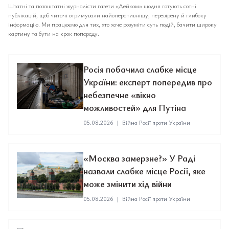
Штатні та позаштатні журналісти газети «Дейком» щодня готують сотні
публікацій, щоб читачі отримували найоперативнішу, перевірену й глибоку
інформацію. Ми працюємо для тих, хто хоче розуміти суть подій, бачити широку
картину та бути на крок попереду.
Росія побачила слабке місце
України: експерт попередив про
небезпечне «вікно
можливостей» для Путіна
05.08.2026
|
Війна Росії проти України
«Москва замерзне?» У Раді
назвали слабке місце Росії, яке
може змінити хід війни
05.08.2026
|
Війна Росії проти України