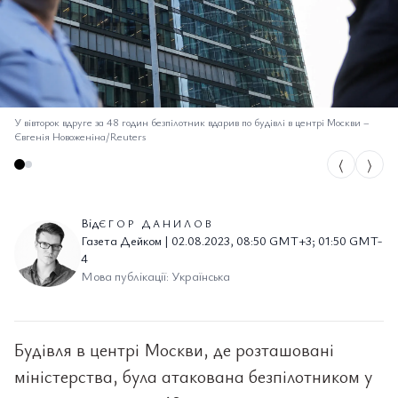
У вівторок вдруге за 48 годин безпілотник вдарив по будівлі в центрі Москви
–
Євгенія Новоженіна/Reuters
⟨
⟩
Від
ЄГОР ДАНИЛОВ
Газета Дейком | 02.08.2023, 08:50 GMT+3; 01:50 GMT-
4
Мова публікації: Українська
Будівля в центрі Москви, де розташовані
міністерства, була атакована безпілотником у