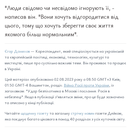
"Люди свідомо чи несвідомо ігнорують її, -
написав він. "Вони хочуть відгородитися від
цього, тому що хочуть зберегти своє життя
якомога більш нормальним".
Єгор Данилов
— Кореспондент, який спеціалізується на українській
та європейській політиці, економіці, технологіях, культурі та
мистецтві, пише про суспільно важливі теми. Він проживає та працює
в Україні.
Цей матеріал опубліковано 02.08.2023 року о 08:50 GMT+3 Київ;
01:50 GMT-4 Вашингтон, розділ:
Війна Росії проти України
, із
заголовком: "Удар безпілотника в Москві і послання: Росія в
небезпеці". Якщо в публікації з'являться зміни, про це буде зазначено
та описано у кінці публікації.
Читайте
щоденну газету
та загальну
стрічку новин
газети Дейком,
яка поєднує багато цікавого в понад 40 розділах з усіх куточків світу.