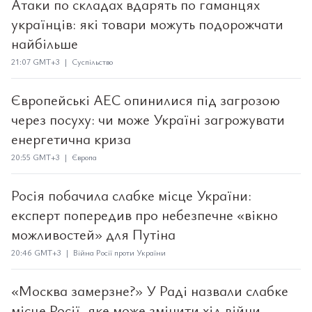
Атаки по складах вдарять по гаманцях
українців: які товари можуть подорожчати
найбільше
21:07 GMT+3 | Суспільство
Європейські АЕС опинилися під загрозою
через посуху: чи може Україні загрожувати
енергетична криза
20:55 GMT+3 | Європа
Росія побачила слабке місце України:
експерт попередив про небезпечне «вікно
можливостей» для Путіна
20:46 GMT+3 | Війна Росії проти України
«Москва замерзне?» У Раді назвали слабке
місце Росії, яке може змінити хід війни