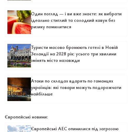
Один погляд — і ви вже знаєте: як вибрати
ідеально стиглий та солодкий кавун без
ризику помилитися
Туристи масово бронюють готелі в Новій
Зеландії на 2028 рік: усього три хвилини
змінять місто назавжди
Атаки по складах вдарять по гаманцях
українців: які товари можуть подорожчати
найбільше
Європейські новини:
Європейські АЕС опинилися під загрозою