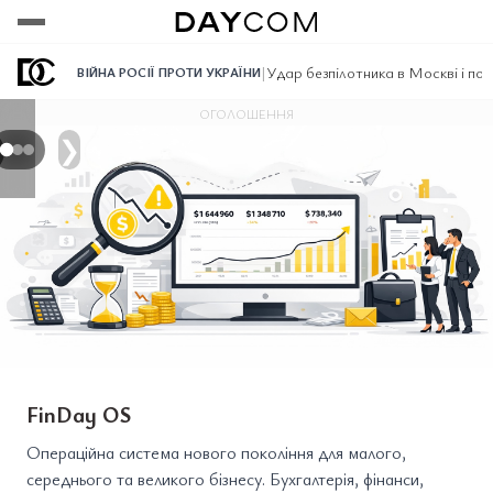
Переглянути
Переглянути
Переглянути
|
Удар безпілотника в Москві і пос
ВІЙНА РОСІЇ ПРОТИ УКРАЇНИ
ОГОЛОШЕННЯ
❯
FinDay OS
Операційна система нового покоління для малого,
середнього та великого бізнесу. Бухгалтерія, фінанси,