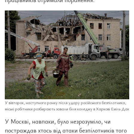
У вівторок, наступного ранку після удару російського безпілотника,
міські робітники розбирають завали біля коледжу в Харкові Еміль Дак
У Москві, навпаки, було незрозуміло, чи
постраждав хтось від атаки безпілотників того