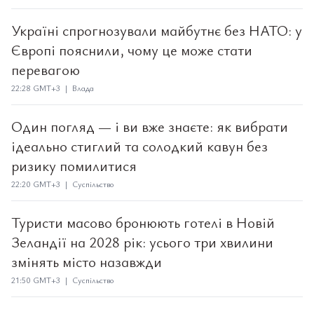
Україні спрогнозували майбутнє без НАТО: у
Європі пояснили, чому це може стати
перевагою
22:28 GMT+3 | Влада
Один погляд — і ви вже знаєте: як вибрати
ідеально стиглий та солодкий кавун без
ризику помилитися
22:20 GMT+3 | Суспільство
Туристи масово бронюють готелі в Новій
Зеландії на 2028 рік: усього три хвилини
змінять місто назавжди
21:50 GMT+3 | Суспільство