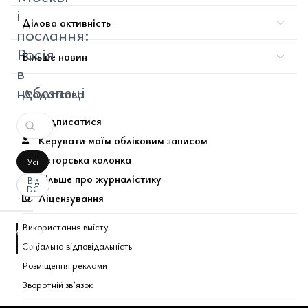
і
Ділова активність
послання:
Росія
Більше новин
в
небезпеці
Додатково
Підписатися
Керувати моїм обліковим записом
Авторська колонка
Усі
Більше про журналістику
Від
DC
Ліцензування
Використання вмісту
аписати
Соціальна відповідальність
оментар
За
вашим
Розміщення реклами
запитом
Зворотній звʼязок
коментарів