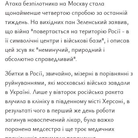
Атака безпілотника на Москву стала
щонайменше четвертою спробою за останній
тиждень. На вихідних пан Зеленський заявив,
що війна "повертається на територію Росії - в
її символічні центри і військові бази", і описав
цей зсув як "неминучий, природний і
абсолютно справедливий".
Збитки в Росії, звичайно, мізерні в порівнянні з
руйнуваннями, які московські війська завдали
в Україні. Лише у вівторок російська ракета
влучила в клініку в південному місті Херсоні, в
результаті чого в перший же день роботи
загинув новоспечений лікар, була важко
поранена медсестра і ще троє медичних
працівників отримали поранення.