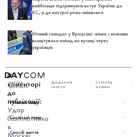
найбільше підтримують вступ України до
ЄС, а де настрої різко змінилися
Нічний скандал у Вроцлаві: жінка з ножами
влаштувала напад на вулиці через
українців
0
коментарі
ПЕРША
ЩОДЕННА
СТРІЧКА
ШПАЛЬТА
ГАЗЕТА
НОВИН
до
публікації:
Новини світу
Удар
безпілотника
Суспільні теми
в
Спосіб життя
Москві