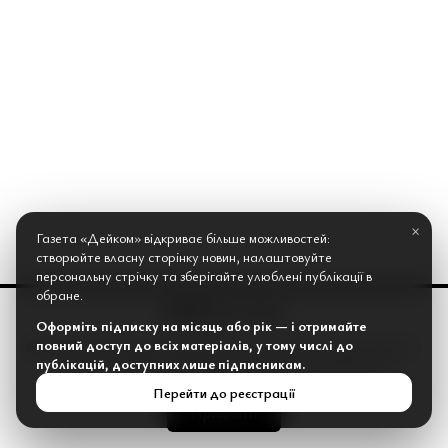
×
Газета «Дейком» відкриває більше можливостей:
створюйте власну сторінку новин, налаштовуйте
персональну стрічку та зберігайте улюблені публікації в
Wars at an Impasse: How
обране.
Оформіть підписку на місяць або рік — і отримайте
Great Powers Misread
повний доступ до всіх матеріалів, у тому числі до
Веб-сайт газети Дейком використовує «cookies» та інші інтернет-
публікацій, доступних лише підписникам.
сервіси для збору технічних даних стосовно відвідувачів...
Ukraine and Iran
Перейти до реєстрації
Прийняти