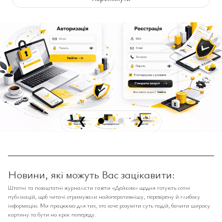
❮
❯
Новини, які можуть Вас зацікавити:
Штатні та позаштатні журналісти газети «Дейком» щодня готують сотні
публікацій, щоб читачі отримували найоперативнішу, перевірену й глибоку
інформацію. Ми працюємо для тих, хто хоче розуміти суть подій, бачити широку
картину та бути на крок попереду.