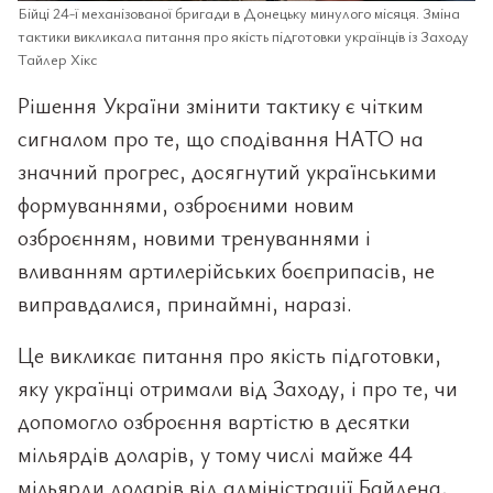
Бійці 24-ї механізованої бригади в Донецьку минулого місяця. Зміна
тактики викликала питання про якість підготовки українців із Заходу
Тайлер Хікс
Рішення України змінити тактику є чітким
сигналом про те, що сподівання НАТО на
значний прогрес, досягнутий українськими
формуваннями, озброєними новим
озброєнням, новими тренуваннями і
вливанням артилерійських боєприпасів, не
виправдалися, принаймні, наразі.
Це викликає питання про якість підготовки,
яку українці отримали від Заходу, і про те, чи
допомогло озброєння вартістю в десятки
мільярдів доларів, у тому числі майже 44
мільярди доларів від адміністрації Байдена,