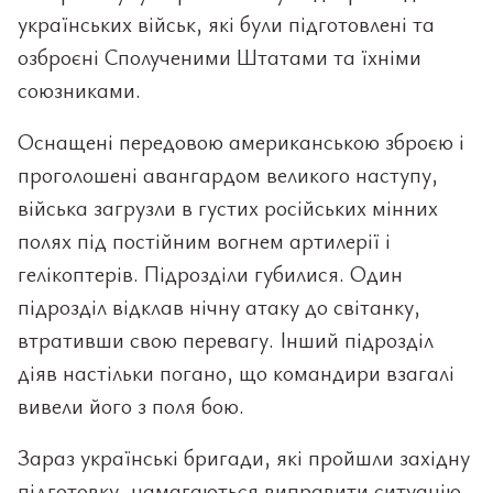
українських військ, які були підготовлені та
озброєні Сполученими Штатами та їхніми
союзниками.
Оснащені передовою американською зброєю і
проголошені авангардом великого наступу,
війська загрузли в густих російських мінних
полях під постійним вогнем артилерії і
гелікоптерів. Підрозділи губилися. Один
підрозділ відклав нічну атаку до світанку,
втративши свою перевагу. Інший підрозділ
діяв настільки погано, що командири взагалі
вивели його з поля бою.
Зараз українські бригади, які пройшли західну
підготовку, намагаються виправити ситуацію,