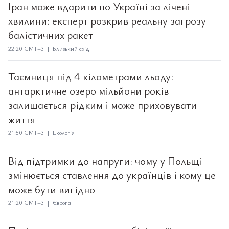
Іран може вдарити по Україні за лічені
хвилини: експерт розкрив реальну загрозу
балістичних ракет
22:20 GMT+3 | Близький схід
Таємниця під 4 кілометрами льоду:
антарктичне озеро мільйони років
залишається рідким і може приховувати
життя
21:50 GMT+3 | Екологія
Від підтримки до напруги: чому у Польщі
змінюється ставлення до українців і кому це
може бути вигідно
21:20 GMT+3 | Європа