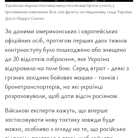
Українські морські піхотинці минулого місяця брали участь у
протимінних навчаннях біля лінії фронту на південному сході України
Дієго Ібарра Санчес
За даними американських і європейських
офіційних осіб, протягом перших двох тижнів
контрнаступу було пошкоджено або знищено
до 20 відсотків озброєння, яке Україна
відправила на поле бою. Серед втрат - деякі з
грізних західних бойових машин - танків і
бронетранспортерів, на які українці
розраховували, щоб дати відсіч росіянам.
Військові експерти кажуть, що вперше
застосовувати нову тактику завжди буде
важко, особливо з огляду на те, що російська
відповідь полягала в тому, щоб зайняти