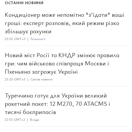
ОСТАННІ НОВИНИ
Кондиціонер може непомітно "з’їдати" ваші
гроші: експерт розповів, який режим різко
збільшує рахунки
23:50 GMT+3 | Технології
Новий міст Росії та КНДР змінює правила
гри: чим військова співпраця Москви і
Пхеньяна загрожує Україні
23:20 GMT+3 | Світові новини
Туреччина готує для України великий
ракетний пакет: 12 M270, 70 ATACMS і
тисячі боєприпасів
22:55 GMT+3 | Влада