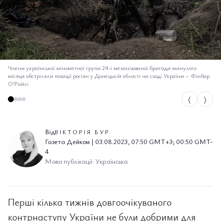
Члени української мінометної групи 24-ї механізованої бригади минулого
місяця обстріляли позиції росіян у Донецькій області на сході України
–
Фінбар
О’Райлі
⟨
⟩
Від
ВІКТОРІЯ БУР
Газета Дейком | 03.08.2023, 07:50 GMT+3; 00:50 GMT-
4
Мова публікації: Українська
Перші кілька тижнів довгоочікуваного
контрнаступу України не були добрими для