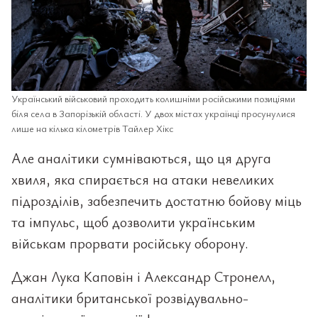
Український військовий проходить колишніми російськими позиціями
біля села в Запорізькій області. У двох містах українці просунулися
лише на кілька кілометрів Тайлер Хікс
Але аналітики сумніваються, що ця друга
хвиля, яка спирається на атаки невеликих
підрозділів, забезпечить достатню бойову міць
та імпульс, щоб дозволити українським
військам прорвати російську оборону.
Джан Лука Каповін і Александр Стронелл,
аналітики британської розвідувально-