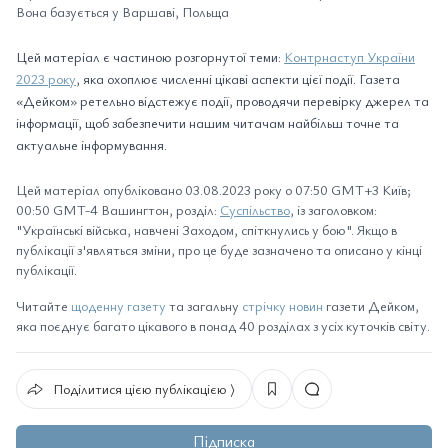
Вона базується у Варшаві, Польща
Цей матеріал є частиною розгорнутої теми:
Контрнаступ України
2023 року
, яка охоплює численні цікаві аспекти цієї події. Газета
«Дейком» ретельно відстежує події, проводячи перевірку джерел та
інформації, щоб забезпечити нашим читачам найбільш точне та
актуальне інформування.
Цей матеріал опубліковано 03.08.2023 року о 07:50 GMT+3 Київ;
00:50 GMT-4 Вашингтон, розділ:
Суспільство
, із заголовком:
"Українські війська, навчені Заходом, спіткнулись у бою". Якщо в
публікації з'являться зміни, про це буде зазначено та описано у кінці
публікації.
Читайте
щоденну газету
та загальну
стрічку новин
газети Дейком,
яка поєднує багато цікавого в понад 40 розділах з усіх куточків світу.
Поділитися цією публікацією ⟩
Підписка