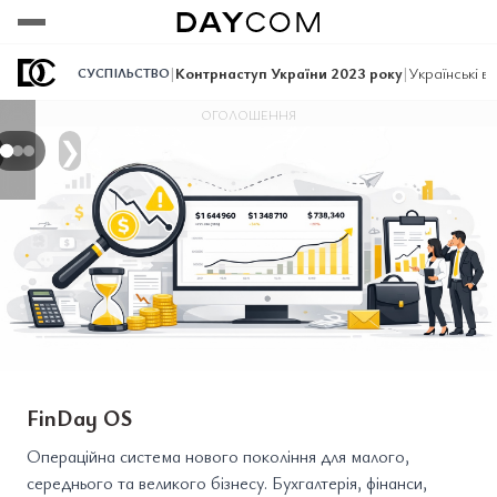
Переглянути
Переглянути
Переглянути
|
Контрнаступ України 2023 року
|
Українські в
СУСПІЛЬСТВО
ОГОЛОШЕННЯ
❯
FinDay OS
Операційна система нового покоління для малого,
середнього та великого бізнесу. Бухгалтерія, фінанси,