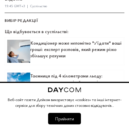
19:45 GMT+3 | Суспільство
ВИБІР РЕДАКЦІЇ
Що відбувається в суспільстві:
Кондиціонер може непомітно "з’їдати" ваші
гроші: експерт розповів, який режим різко
збільшує рахунки
Таємниця під 4 кілометрами льоду:
антарктичне озеро мільйони років
залишається рідким і може приховувати
життя
Веб-сайт газети Дейком використовує «cookies» та інші інтернет-
сервіси для збору технічних даних стосовно відвідувачів...
Масштабний обман на полицях: "польські"
масло та сир провалили перевірку — 4 із 5
Прийняти
продуктів виявилися підробкою