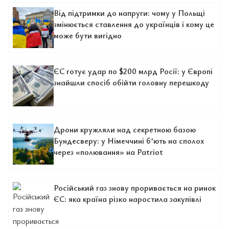
Від підтримки до напруги: чому у Польщі
змінюється ставлення до українців і кому це
може бути вигідно
ЄС готує удар по $200 млрд Росії: у Європі
знайшли спосіб обійти головну перешкоду
Дрони кружляли над секретною базою
Бундесверу: у Німеччині б’ють на сполох
через «полювання» на Patriot
Російський газ знову проривається на ринок
ЄС: яка країна різко наростила закупівлі