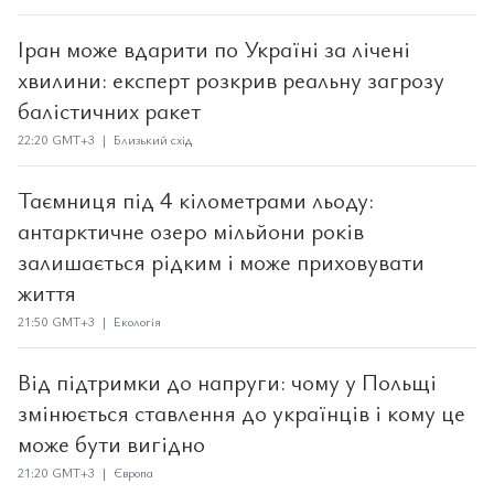
Іран може вдарити по Україні за лічені
хвилини: експерт розкрив реальну загрозу
балістичних ракет
22:20 GMT+3 | Близький схід
Таємниця під 4 кілометрами льоду:
антарктичне озеро мільйони років
залишається рідким і може приховувати
життя
21:50 GMT+3 | Екологія
Від підтримки до напруги: чому у Польщі
змінюється ставлення до українців і кому це
може бути вигідно
21:20 GMT+3 | Європа