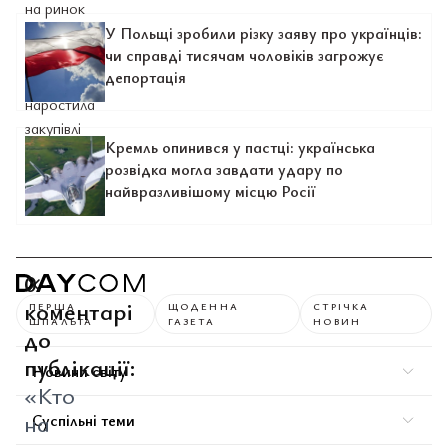
У Польщі зробили різку заяву про українців:
чи справді тисячам чоловіків загрожує
депортація
Кремль опинився у пастці: українська
розвідка могла завдати удару по
найвразливішому місцю Росії
0
коментарі
ПЕРША
ЩОДЕННА
СТРІЧКА
ШПАЛЬТА
ГАЗЕТА
НОВИН
до
публікації:
Новини світу
«Кто
на
Суспільні теми