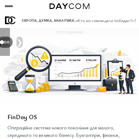
Переглянути
Переглянути
Переглянути
|
«Кто на самом деле победил?» 
ЄВРОПА
,
ДУМКА
,
АНАЛІТИКА
ОГОЛОШЕННЯ
❯
FinDay OS
Операційна система нового покоління для малого,
середнього та великого бізнесу. Бухгалтерія, фінанси,