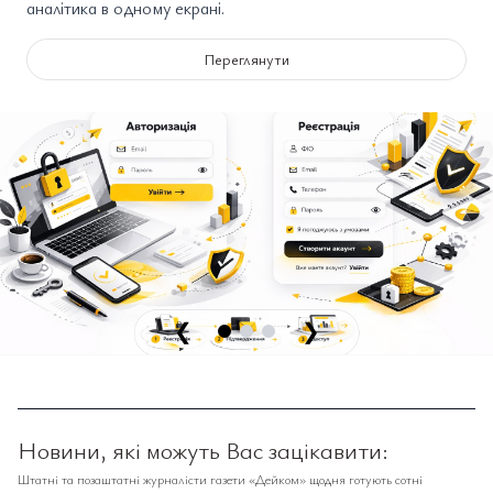
аналітика в одному екрані.
Переглянути
❮
❯
Новини, які можуть Вас зацікавити:
Штатні та позаштатні журналісти газети «Дейком» щодня готують сотні