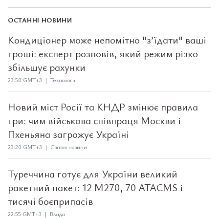
ОСТАННІ НОВИНИ
Кондиціонер може непомітно "з’їдати" ваші
гроші: експерт розповів, який режим різко
збільшує рахунки
23:50 GMT+3 | Технології
Новий міст Росії та КНДР змінює правила
гри: чим військова співпраця Москви і
Пхеньяна загрожує Україні
23:20 GMT+3 | Світові новини
Туреччина готує для України великий
ракетний пакет: 12 M270, 70 ATACMS і
тисячі боєприпасів
22:55 GMT+3 | Влада