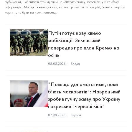
публікацій, щоб читачі отримували найоперативнішу, перевірену й глибоку
інформацію. Ми працюємо для тих, хто хоче розуміти суть подій, бачити широку
картину та бути на крок попереду.
Путін готує нову хвилю
мобілізації: Зеленський
попередив про план Кремля на
осінь
08.08.2026
|
Влада
"Польща допомагатиме, поки
б'ють московитів": Навроцький
зробив гучну заяву про Україну
і окреслив "червоні лінії"
07.08.2026
|
Європа