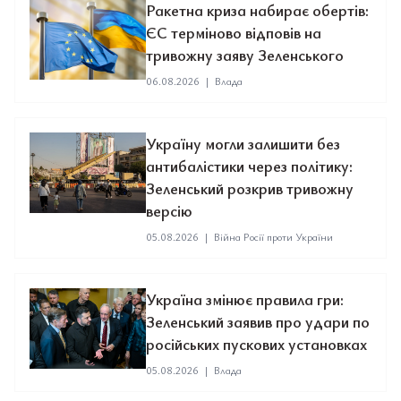
Ракетна криза набирає обертів:
ЄС терміново відповів на
тривожну заяву Зеленського
06.08.2026
|
Влада
Україну могли залишити без
антибалістики через політику:
Зеленський розкрив тривожну
версію
05.08.2026
|
Війна Росії проти України
Україна змінює правила гри:
Зеленський заявив про удари по
російських пускових установках
05.08.2026
|
Влада