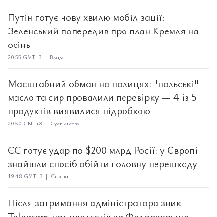
Путін готує нову хвилю мобілізації:
Зеленський попередив про план Кремля на
осінь
20:55 GMT+3 | Влада
Масштабний обман на полицях: "польські"
масло та сир провалили перевірку — 4 із 5
продуктів виявилися підробкою
20:50 GMT+3 | Суспільство
ЄС готує удар по $200 млрд Росії: у Європі
знайшли спосіб обійти головну перешкоду
19:48 GMT+3 | Європа
Після затримання адміністратора зник
Telegram-чат протестів за Федорова: що