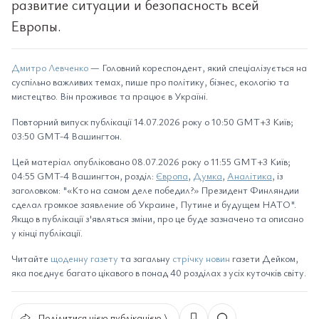
развитие ситуации и безопасность всей
Европы.
Дмитро Левченко
— Головний кореспондент, який спеціалізується на
суспільно важливих темах, пише про політику, бізнес, екологію та
мистецтво. Він проживає та працює в Україні.
Повторний випуск публікації 14.07.2026 року о 10:50 GMT+3 Київ;
03:50 GMT-4 Вашингтон.
Цей матеріал опубліковано 08.07.2026 року о 11:55 GMT+3 Київ;
04:55 GMT-4 Вашингтон, розділ:
Європа
,
Думка
,
Аналітика
, із
заголовком: "«Кто на самом деле победил?» Президент Финляндии
сделал громкое заявление об Украине, Путине и будущем НАТО".
Якщо в публікації з'являться зміни, про це буде зазначено та описано
у кінці публікації.
Читайте
щоденну газету
та загальну
стрічку новин
газети Дейком,
яка поєднує багато цікавого в понад 40 розділах з усіх куточків світу.
Поділитися цією публікацією ⟩