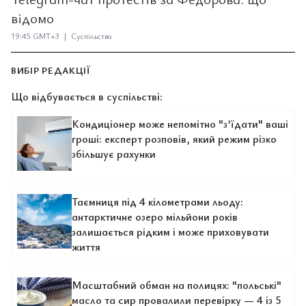
відомо
19:45 GMT+3 | Суспільство
ВИБІР РЕДАКЦІЇ
Що відбувається в суспільстві:
Кондиціонер може непомітно "з’їдати" ваші
гроші: експерт розповів, який режим різко
збільшує рахунки
Таємниця під 4 кілометрами льоду:
антарктичне озеро мільйони років
залишається рідким і може приховувати
життя
Масштабний обман на полицях: "польські"
масло та сир провалили перевірку — 4 із 5