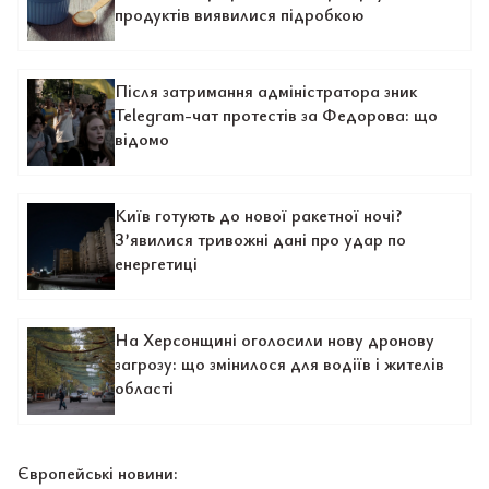
продуктів виявилися підробкою
Після затримання адміністратора зник
Telegram-чат протестів за Федорова: що
відомо
Київ готують до нової ракетної ночі?
З’явилися тривожні дані про удар по
енергетиці
На Херсонщині оголосили нову дронову
загрозу: що змінилося для водіїв і жителів
області
Європейські новини: