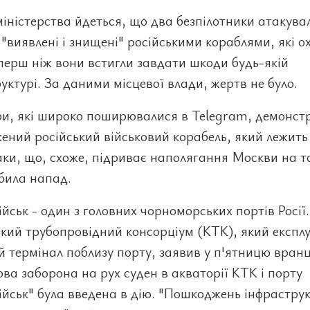
міністерства йдеться, що два безпілотники атакува
 "виявлені і знищені" російськими кораблями, які 
перш ніж вони встигли завдати шкоди будь-якій
уктурі. За даними місцевої влади, жертв не було.
ри, які широко поширювалися в Telegram, демонст
ний російський військовий корабель, який лежить 
аки, що, схоже, підриває наполягання Москви на т
била напад.
йськ - один з головних чорноморських портів Росії.
кий трубопровідний консорціум (КТК), який експл
 термінал поблизу порту, заявив у п'ятницю вранц
ва заборона на рух суден в акваторії КТК і порту
йськ" була введена в дію. "Пошкоджень інфраструк