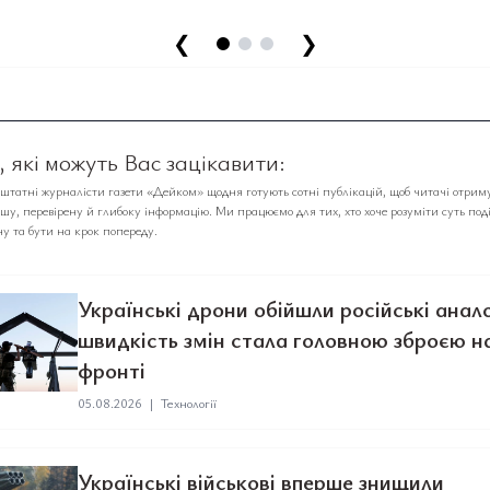
❮
❯
 які можуть Вас зацікавити:
аштатні журналісти газети «Дейком» щодня готують сотні публікацій, щоб читачі отрим
у, перевірену й глибоку інформацію. Ми працюємо для тих, хто хоче розуміти суть под
у та бути на крок попереду.
Українські дрони обійшли російські анало
швидкість змін стала головною зброєю н
фронті
05.08.2026
|
Технології
Українські військові вперше знищили