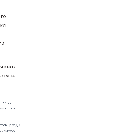
ого
яка
ти
очинах
аїлі на
ітиці,
оживає та
тон, розділ:
військово-