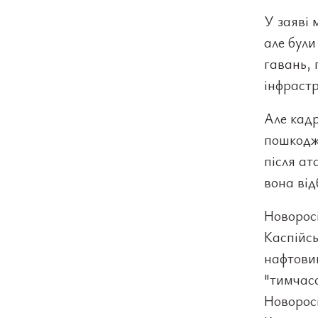
У заяві 
але були
гавань, 
інфрастр
Але кад
пошкодже
після ат
вона від
Новоросі
Каспійсь
нафтовий
"тимчасо
Новоросі