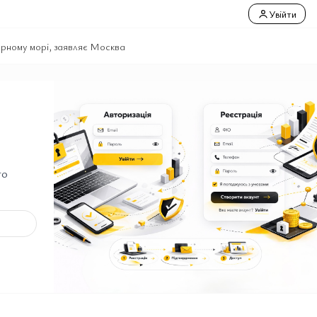
Увійти
Чорному морі, заявляє Москва
го