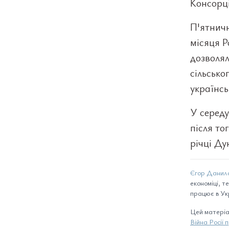
Консорці
П'ятничн
місяця Р
дозволя
сільсько
українсь
У середу
після то
річці Ду
Єгор Данил
економіці, т
працює в Укр
Цей матеріа
Війна Росії 