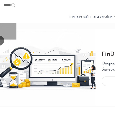
Переглянути
Переглянути
Переглянути
Переглянути
Переглянути
|
ВІЙНА РОСІЇ ПРОТИ УКРАЇНИ
❯
FinD
Операці
бізнесу