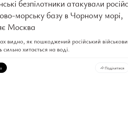
нські безпілотники атакували росій
ково-морську базу в Чорному морі,
яє Москва
ах видно, як пошкоджений російський військов
 сильно хитається на воді.
ка
Поділитися