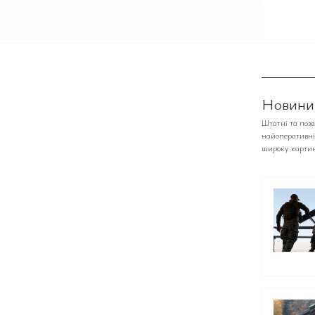
Новини,
Штатні та поз
найоперативніш
широку картин