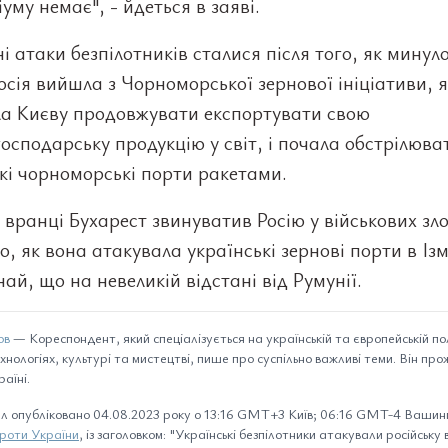
уму немає", - йдеться в заяві.
і атаки безпілотників сталися після того, як минул
осія вийшла з Чорноморської зернової ініціативи, 
ла Києву продовжувати експортувати свою
господарську продукцію у світ, і почала обстрілюва
кі чорноморські порти ракетами.
 вранці Бухарест звинуватив Росію у військових зл
го, як вона атакувала українські зернові порти в Ізм
най, що на невеликій відстані від Румунії.
ов
— Кореспондент, який спеціалізується на українській та європейській пол
ехнологіях, культурі та мистецтві, пише про суспільно важливі теми. Він пр
аїні.
л опубліковано 04.08.2023 року о 13:16 GMT+3 Київ; 06:16 GMT-4 Вашинг
проти України
, із заголовком: "Українські безпілотники атакували російську 