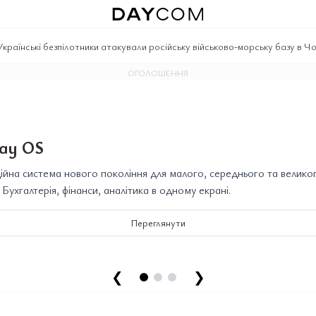
Українські безпілотники атакували російську військово-морську базу в 
ОГОЛОШЕННЯ
ay OS
йна система нового покоління для малого, середнього та велико
. Бухгалтерія, фінанси, аналітика в одному екрані.
Переглянути
❮
❯