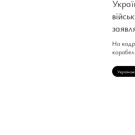
Украї
війсь
заявл
На кадр
корабель
Українсь