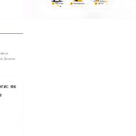
ували
ій, бачити
ги: як
а