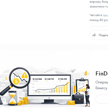
морську базу
зазначено та
Читайте
щод
понад 40 розд
Поділи
FinD
Операці
бізнесу