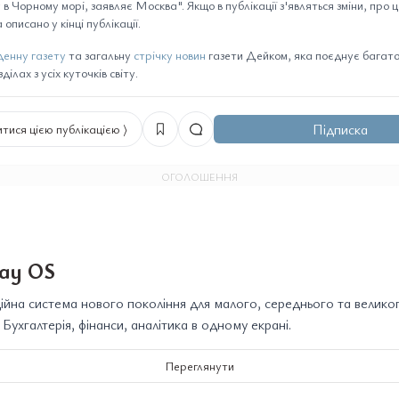
 в Чорному морі, заявляє Москва". Якщо в публікації з'являться зміни, про 
 описано у кінці публікації.
енну газету
та загальну
стрічку новин
газети Дейком, яка поєднує багато 
ілах з усіх куточків світу.
Підписка
тися цією публікацією ⟩
ОГОЛОШЕННЯ
ay OS
йна система нового покоління для малого, середнього та велико
. Бухгалтерія, фінанси, аналітика в одному екрані.
Переглянути