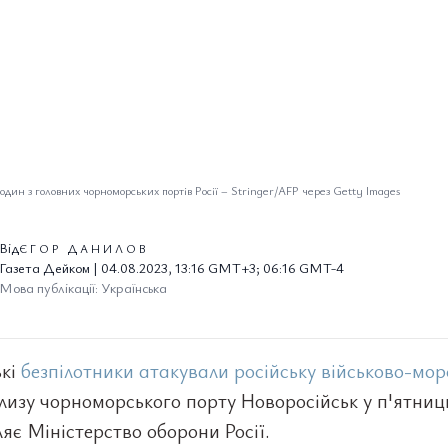
 один з головних чорноморських портів Росії
–
Stringer/AFP через Getty Images
Від
ЄГОР ДАНИЛОВ
Газета Дейком | 04.08.2023, 13:16 GMT+3; 06:16 GMT-4
Мова публікації: Українська
ькі
безпілотники атакували російську військово-мор
изу чорноморського порту Новоросійськ у п'ятниц
яє Міністерство оборони Росії.