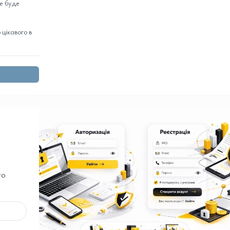
це буде
цікавого в
го