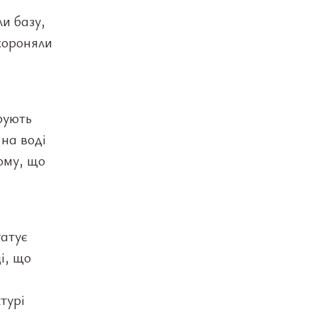
ли базу,
охороняли
рують
на воді
ому, що
уатує
і, що
турі