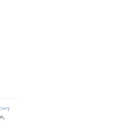
ську
ю,