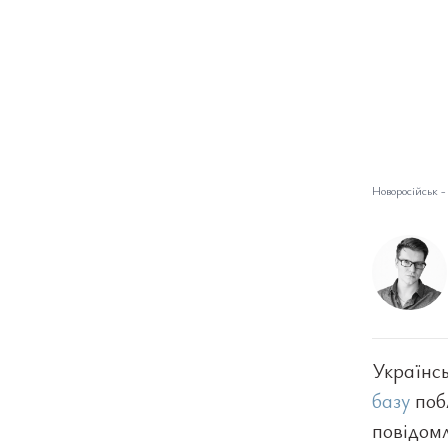
Новоросійськ -
Українс
базу
побл
повідомл