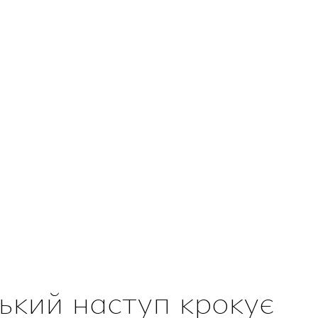
ький наступ крокує